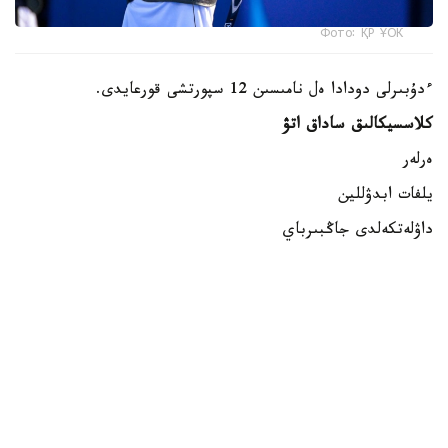
Фото: ҚР ҰОК
ءدۇبىرلى دودادا ەل نامىسىن 12 سپورتشى قورعايدى.
كلاسسيكالىق ساداق اتۋ
ەرلەر
يلفات ابدۋللين
داۋلەتكەلدى جاڭبىرباي
داستان كارىموۆ
ايەلدەر
الەكساندرا زەمليانوۆا
مەدينا مۇرات
ساميرا جۇماعۇلوۆا
بلوكتىق ساداق اتۋ