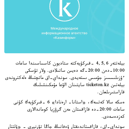
بيلەتتەر 4,5,6 -قىركۇيەكتە ستاديون كاسساسىندا ساعات
10:00-دەن 20:00-گە دەيىن ساتىلادى. ولار تۇسكى
ءۇزىلىسسىز جۇمىس ىستەيدى. سونداي-اق ماتچتىڭ ەلەكتروندى
بيلەتىن ticketon.kz سايتىنان الۋعا مۇمكىنشىلىك
قاراستىرىلعان.
ەسكە سالا كەتسەك، «استانا- ارەنادا» 6 -قىركۇيەك كۇنى
ساعات 20:00-دە قازاقستان مەن گرۋزيا كوماندالارى
كەزدەسەدى.
سونداي-اق، قازاقستاندىقتار ۋەفانىڭ جاڭا تۋرنيرى - «ۇلتتار