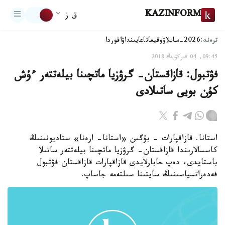
KAZINFORM
ق ز
ترەند:
2026-سايلاۋ
وقيعا
تاعايىنداۋ
اقوردا
09:45, 04 قىركۇيەك 2018
فۋتبول: قازاقستان- گرۋزيا ماتچىنا بيلەتتەر ءۇش
كۇن بويى ساتىلادى
استانا. قازاقپارات - بۇگىن «استانا- ارەنا» ستاديونىنىڭ
كاسسالارىندا قازاقستان- گرۋزيا ماتچىنا بيلەتتەر ساتىلا
باستايدى، دەپ حابارلايدى قازاقپارات قازاقستان فۋتبول
فەدەراتسياسىنىڭ سايتىنا سىلتەمە جاساپ.