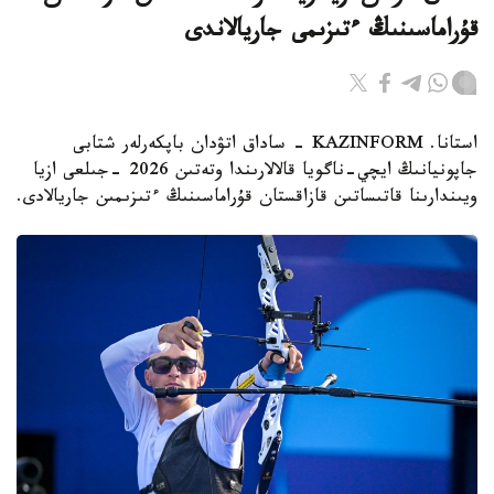
قۇراماسىنىڭ ءتىزىمى جاريالاندى
استانا. KAZINFORM - ساداق اتۋدان باپكەرلەر شتابى
جاپونيانىڭ ايچي-ناگويا قالالارىندا وتەتىن 2026 -جىلعى ازيا
ويىندارىنا قاتىساتىن قازاقستان قۇراماسىنىڭ ءتىزىمىن جاريالادى.