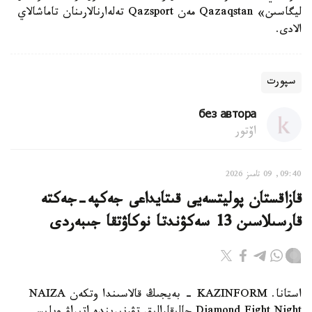
ليگاسىن» Qazaqstan مەن Qazsport تەلەارنالارىنان تاماشالاي
الادى.
سپورت
без автора
اۆتور
09:40, 09 تامىز 2026
قازاقستان پوليتسەيى قىتايداعى جەكپە-جەكتە
قارسىلاسىن 13 سەكۋندتا نوكاۋتقا جىبەردى
استانا. KAZINFORM - بەيجىڭ قالاسىندا وتكەن NAIZA