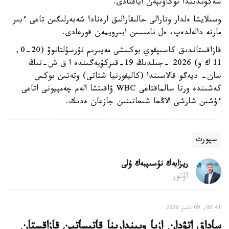
سەكۋندىندا نوكاۋتپەن اياقتادى.
وسىلايشا ەلدار وتارالى حالىقارالىق ارەنادا شەبەرلىگىن تاعى ءبىر
مارتە دالەلدەپ، ەل نامىسىن ابىرويمەن قورعادى.
قازاقستاندىق كاسىپقوي بوكسشى مەيىرىم نۇرسۇلتانوۆ (20-0,
11 ك و) 2026 -جىلدىڭ 19-قىركۇيەگىندە ا ق ش-تىڭ
سان- ديەگو قالاسىندا (كاليفورنيا شتاتى) وتەتىن بوكس
كەشىندە ورتا سالماقتاعى WBC ۋاقىتشا الەم چەمپيونى اتاعى
ءۇشىن شارشى الاڭعا شىعاتىنىن جازعان ەدىك.
سپورت
ريزابەك نۇسىپبەك ۇلى
اۆتور
08:41, 09 تامىز 2026
ساداق اتۋدان ازيا ويىندارىنا قاتىساتىن قازاقستان