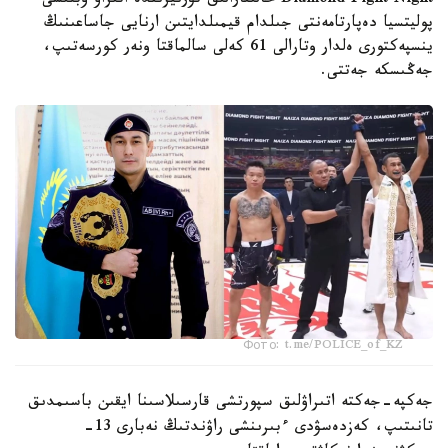
Diamond Fight Night حالىقارالىق تۋرنيرىندە اتىراۋ وبلىسى
پوليتسيا دەپارتامەنتى جىلدام قيمىلدايتىن ارنايى جاساعىنىڭ
ينسپەكتورى ەلدار وتارالى 61 كەلى سالماقتا ونەر كورسەتىپ،
جەڭىسكە جەتتى.
Фото: t.me/POLICE_of_KZ
جەكپە-جەكتە اتىراۋلىق سپورتشى قارسىلاسىنا ايقىن باسىمدىق
تانىتىپ، كەزدەسۋدى ءبىرىنشى راۋندتىڭ نەبارى 13-