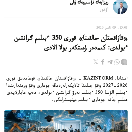
ريزابەك نۇسىپبەك ۇلى
اۆتور
15:08, 09 تامىز 2026
«قازاقستان حالقىنا» قورى 350 ءبىلىم گرانتىن
ءبولدى: كىمدەر ۇمىتكەر بولا الادى
استانا. KAZINFORM - «قازاقستان حالقىنا» قوعامدىق قورى
2026-2027 وقۋ جىلىنا تالاپكەرلەردىڭ جوعارى وقۋ ورىندارىندا
ءبىلىم الۋىنا 350 ءبىلىم بەرۋ گرانتىن ءبولدى، دەپ حابارلايدى
عىلىم جانە جوعارى ءبىلىم مينيسترلىگى.