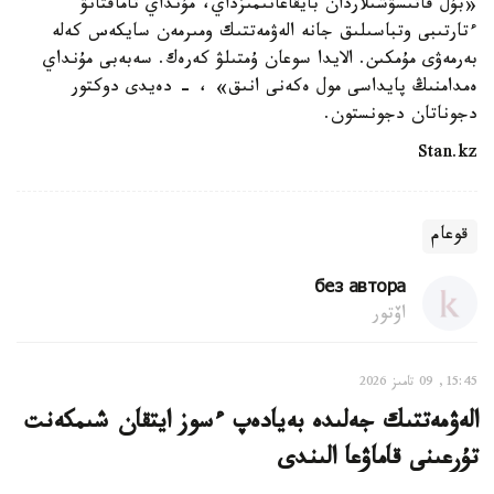
«بۇل قاتىسۋشىلاردان بايقاعانىمىزداي، مۇنداي تاماقتانۋ
ءتارتىبى وتباسىلىق جانە الەۋمەتتىك ومىرمەن سايكەس كەلە
بەرمەۋى مۇمكىن. الايدا سوعان ۇمتىلۋ كەرەك. سەبەبى مۇنداي
ەمدامنىڭ پايداسى مول ەكەنى انىق» ، - دەيدى دوكتور
دجوناتان دجونستون.
Stan.kz
قوعام
без автора
اۆتور
15:45, 09 تامىز 2026
الەۋمەتتىك جەلىدە بەيادەپ ءسوز ايتقان شىمكەنت
تۇرعىنى قاماۋعا الىندى