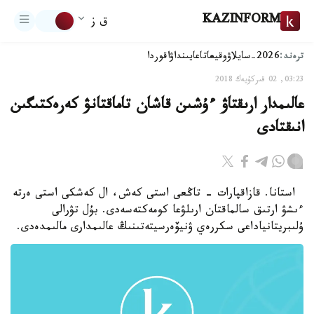
KAZINFORM
ق ز
ترەند:
2026-سايلاۋ
وقيعا
تاعايىنداۋ
اقوردا
03:23, 02 قىركۇيەك 2018
عالىمدار ارىقتاۋ ءۇشىن قاشان تاماقتانۋ كەرەكتىگىن
انىقتادى
استانا. قازاقپارات - تاڭعى استى كەش، ال كەشكى استى ەرتە
ءىشۋ ارتىق سالماقتان ارىلۋعا كومەكتەسەدى. بۇل تۋرالى
ۇلىبريتانياداعى سكررەي ۋنيۆەرسيتەتىنىڭ عالىمدارى مالىمدەدى.