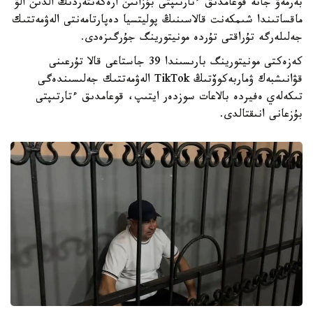
بەرمەۋ جانە قوعامدىق ءتارتىپتى بۇزاتىن ارەكەتتەردىڭ الدىن الۋ
ماقساتىندا شىمكەنت قالاسىنىڭ پوليتسيا دەپارتامەنتى الەۋمەتتىك
جەلىلەرگە تۇراقتى تۇردە مونيتورينگ جۇرگىزەدى.
كەزەكتى مونيتورينگ بارىسىندا 39 جاستاعى قالا تۇرعىنى
قۋانىشبەك ۋماربەكوۆتىڭ TikTok الەۋمەتتىك جەلىسىندەگى
تىكەلەي ەفيردە بالاعات سوزدەر ايتىپ، قوعامدىق ءتارتىپتى
بۇزعانى انىقتالدى.