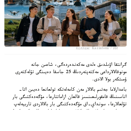
Коллаж: Kazinform / ИИ
گرانتقا اۋىلدىق ەلدى مەكەندەردەگى، شاعىن جانە
مونوقالالارداعى مەكتەپتەردىڭ 25 جاسقا دەيىنگى تۇلەكتەرى
ۇمىتكەر بولا الادى.
باعدارلاما جەتىم بالالار مەن كامەلەتكە تولعانعا دەيىن اتا-
اناسىنىڭ قامقورلىعىنسىز قالعان ازاماتتارعا، مۇگەدەكتىگى بار
تۇلعالارعا، سونداي-اق مۇگەدەكتىگى بار بالالاردى تاربيەلەپ
وتىرعان وتباسىلاردىڭ بالالارى مەن اتا-اناسىنىڭ مۇگەدەكتىگى
بار تالاپكەرلەرگە ارنالعان.
- ءبىلىم بەرۋ گرانتىنىڭ يەگەرلەرىنە وقۋ اقىسى جىلىنا 1