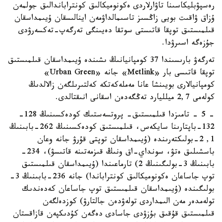
رەسپۋبليكاسىنا تاۋارلاردى ەكونوميكالىق كونتراباندالىق جولمەن
ۇزاق ۋاقىت بويى زاڭسىز تاسىمالداۋمەن اينالىسقان ۇيىمداسقان
قىلمىستىق توپقا قاتىستى سوتقا دەيىنگى تەرگەپ-تەكسەرۋدى
جۇزەگە اسىرۋدا.
تەرگەۋ بارىسىندا 37 كومپانيانىڭ ىشىندە ۇيىمداسقان قىلمىستىق
توپقا قاتىسى بار «Metlink» جانە «Urban Green»
كومپانيالارى بويىنشا عانا مەملەكەتكە كەلتىرىلگەن زالالدىڭ
كولەمى 2,7 ميلليارد تەڭگەدەن اسقانى انىقتالدى.
- 5 - تامىزدا قىلمىستىق- پروتسەستىك كودەكسىنىڭ 128-
132-باپتارىنا سايكەس، قىلمىستىق كودەكسىنىڭ 262-بابىنىڭ
1, 2-بولىكتەرىندە (ۇيىمداسقان توپتى قۇرۋ جانە وعان
باسشىلىق ەتۋ، سونداي-اق ونىڭ قىزمەتىنە قاتىسۋ)، 234-
بابىنىڭ 3-بولىگىنىڭ 2) تارماعىندا (ۇيىمداسقان قىلمىستىق
توپ جاساعان ەكونوميكالىق كونتراباندا) جانە 236-بابىنىڭ 3-
بولىگىندە (ۇيىمداسقان قىلمىستىق توپ جاساعان كەدەندىك
تولەمدەر مەن الىمداردى تولەۋدەن جالتارۋ) كوزدەلگەن
قىلمىستىق قۇقىق بۇزۋدى جاسادى دەگەن كۇدىكپەن قازاقستان