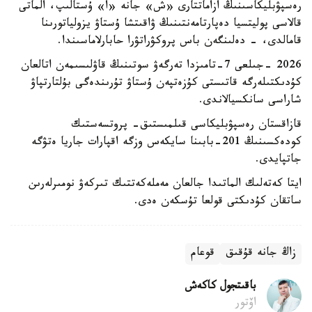
رەسپۋبليكاسىنىڭ ازاماتتارى «ش» جانە «ا» ۇستالىپ، الماتى
قالاسى پوليتسيا دەپارتامەنتىنىڭ ۋاقىتشا ۇستاۋ يزولياتورىنا
قامالدى، - دەلىنگەن باس پروكۋراتۋرا حابارلاماسىندا.
2026 -جىلعى 7-تامىزدا تەرگەۋ سوتىنىڭ قاۋلىسىمەن اتالعان
كۇدىكتىلەرگە قاتىستى كۇزەتپەن ۇستاۋ تۇرىندەگى بۇلتارتپاۋ
شاراسى سانكسيالاندى.
قازاقستان رەسپۋبليكاسى قىلمىستىق- پروتسەستىك
كودەكسىنىڭ 201-بابىنا سايكەس وزگە اقپارات جاريا ەتۋگە
جاتپايدى.
ايتا كەتەلىك الماتىدا جالعان مەملەكەتتىك تىركەۋ نومىرلەرىن
ساتقان كۇدىكتى قولعا تۇسكەن ەدى.
زاڭ جانە قۇقىق
قوعام
باقىتجول كاكەش
اۆتور