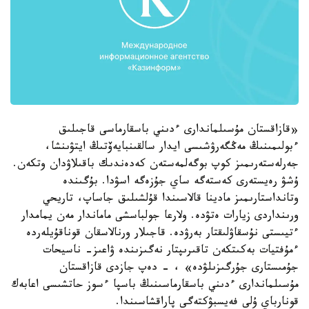
«قازاقستان مۇسىلماندارى ءدىني باسقارماسى قاجىلىق
ءبولىمىنىڭ مەڭگەرۋشىسى ايدار سالقىنبايەۆتىڭ ايتۋىنشا،
جەرلەستەرىمىز كوپ بوگەلمەستەن كەدەندىك باقىلاۋدان وتكەن.
ۇشۋ رەيستەرى كەستەگە ساي جۇزەگە اسۋدا. بۇگىندە
وتانداستارىمىز مادينا قالاسىندا قۇلشىلىق جاساپ، تاريحي
ورىنداردى زيارات ەتۋدە. ولارعا جولباسشى ماماندار مەن يمامدار
ءتيىستى نۇسقاۋلىقتار بەرۋدە. قاجىلار ورنالاسقان قوناقۇيلەردە
ءمۇفتيات بەكىتكەن تاقىرىپتار نەگىزىندە ۋاعىز- ناسيحات
جۇمىستارى جۇرگىزىلۋدە» ، - دەپ جازدى قازاقستان
مۇسىلماندارى ءدىني باسقارماسىنىڭ باسپا ءسوز حاتشىسى اعابەك
قونارباي ۇلى فەيسبۋكتەگى پاراقشاسىندا.