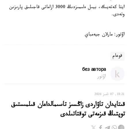
ايتا كەتەيىك، بيىل ەلىمىزدىڭ 3000 ازاماتى قاجىلىق پارىزىن
وتەدى.
اۆتور: مارلان جيەمباي
قوعام
без автора
اۆتور
18:21, 07 تامىز 2026
قىتايدان تاۋاردى زاڭسىز تاسىمالداعان قىلمىستىق
توپتىڭ قىزمەتى توقتاتىلدى