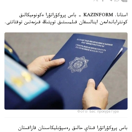
استانا. KAZINFORM - باس پروكۋراتۋرا ەكونوميكالىق
كونتراباندامەن اينالىسقان قىلمىستىق توپتىڭ قىزمەتىن توقتاتتى.
Фото: Бас прокуратура
باس پروكۋراتۋرا قىتاي حالىق رەسپۋبليكاسىنان قازاقستان