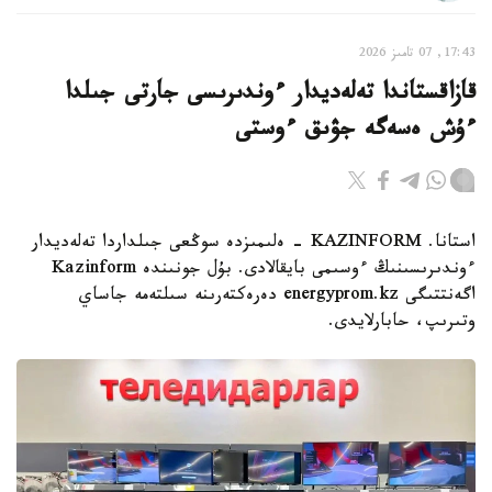
17:43, 07 تامىز 2026
قازاقستاندا تەلەديدار ءوندىرىسى جارتى جىلدا
ءۇش ەسەگە جۋىق ءوستى
استانا. KAZINFORM - ەلىمىزدە سوڭعى جىلداردا تەلەديدار
ءوندىرىسىنىڭ ءوسىمى بايقالادى. بۇل جونىندە Kazinform
اگەنتتىگى energyprom.kz دەرەكتەرىنە سىلتەمە جاساي
وتىرىپ، حابارلايدى.