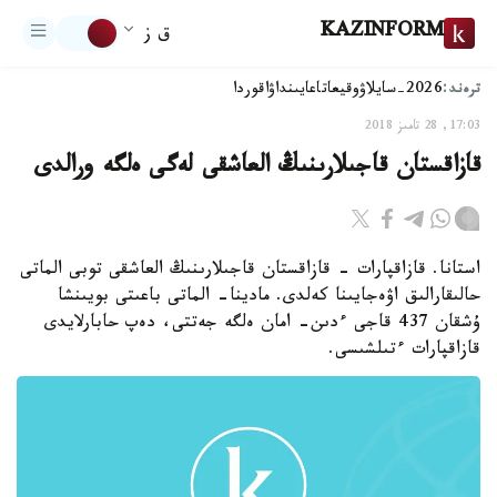
KAZINFORM
ق ز
ترەند:
2026-سايلاۋ
وقيعا
تاعايىنداۋ
اقوردا
17:03, 28 تامىز 2018
قازاقستان قاجىلارىنىڭ العاشقى لەگى ەلگە ورالدى
استانا. قازاقپارات - قازاقستان قاجىلارىنىڭ العاشقى توبى الماتى
حالىقارالىق اۋەجايىنا كەلدى. مادينا- الماتى باعىتى بويىنشا
ۇشقان 437 قاجى ءدىن- امان ەلگە جەتتى، دەپ حابارلايدى
قازاقپارات ءتىلشىسى.