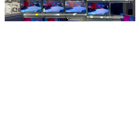
Фото: Мақсат Шағырбаев / Kazinform
2026 -جىلى قاڭتار-ماۋسىم ايلارىندا وتاندىق كاسىپورىندار
112,9 مىڭ تەلەديدار وندىرگەن. بۇل وتكەن جىلدىڭ سايكەس
كەزەڭىمەن سالىستىرعاندا، 2,9 ەسە كوپ.
سونىمەن قاتار، زەرتتەۋدە بۇل 2015 -جىلدان بەرى جىلدىڭ
العاشقى التى ايىنداعى ەڭ جوعارى كورسەتكىش ەكەنى اتاپ
وتىلگەن. دەگەنمەن، قازىرگى ءوندىرىس كولەمى وتكەن
ونجىلدىقتىڭ باسىنداعى رەكوردتىق دەڭگەيدەن ءالى دە
ايتارلىقتاي تومەن. ماسەلەن، 2013 -جىلى قازاقستاندا 580
مىڭعا جۋىق تەلەديدار شىعارىلعان بولاتىن.