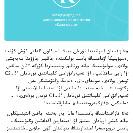
«قازاقستان اسپانىندا تۇرعان بيىك تسيكلون الداعى ءۇش كۇندە
رەسپۋبليكا اۋماعىنىڭ باسىم بولىگىندە جاڭبىر جاۋۋىنا سەبەپشى
بولادى. سولتۇستىك جانە ورتالىق وبلىستاردا كۇزگە ءتان سالقىن
اۋا رايى ساقتالىپ، اۋا تەمپەراتۋراسى كليماتتىق نورمادان С2-3°
تومەن بولادى. سونداي-اق، ەلدىڭ وڭتۇستىگى مەن
وڭتۇستىك- شىعىسىندا دا سالقىن اۋا اعىنىنا بايلانىستى اۋا
تەمپەراتۋراسى كليماتتىق نورمادان С1-3° تومەن بولادى»، -
دەلىنگەن «قازگيدرومەتتىڭ» حابارلاماسىندا.
تەك قازاقستاننىڭ باتىسىندا عانا جەر بەتىنە جاقىن انتيتسيكلون
جانە كىشى ازيادان ىستىق اۋا اعىندارىن اكەلەتىن وڭتۇستىك-
باتىس تروپوسفەرا اعىندارىنىڭ ىقپالىنان كۇن جاۋىن-شاشىنسىز