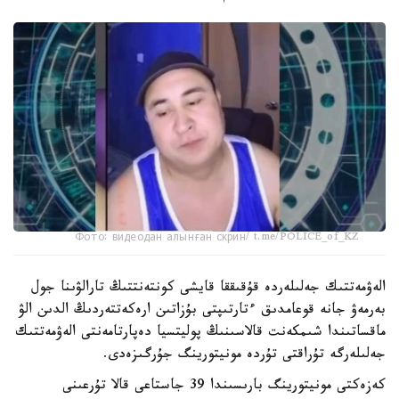
Фото: видеодан алынған скрин/ t.me/POLICE_of_KZ
الەۋمەتتىك جەلىلەردە قۇقىققا قايشى كونتەنتتىڭ تارالۋىنا جول
بەرمەۋ جانە قوعامدىق ءتارتىپتى بۇزاتىن ارەكەتتەردىڭ الدىن الۋ
ماقساتىندا شىمكەنت قالاسىنىڭ پوليتسيا دەپارتامەنتى الەۋمەتتىك
جەلىلەرگە تۇراقتى تۇردە مونيتورينگ جۇرگىزەدى.
كەزەكتى مونيتورينگ بارىسىندا 39 جاستاعى قالا تۇرعىنى