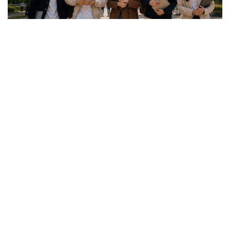
Коллаж: Kazinform / ИИ
گرانتقا اۋىلدىق ەلدى مەكەندەردەگى، شاعىن جانە
مونوقالالارداعى مەكتەپتەردىڭ 25 جاسقا دەيىنگى تۇلەكتەرى
ۇمىتكەر بولا الادى.
باعدارلاما جەتىم بالالار مەن كامەلەتكە تولعانعا دەيىن اتا-
اناسىنىڭ قامقورلىعىنسىز قالعان ازاماتتارعا، مۇگەدەكتىگى بار
تۇلعالارعا، سونداي-اق مۇگەدەكتىگى بار بالالاردى تاربيەلەپ
وتىرعان وتباسىلاردىڭ بالالارى مەن اتا-اناسىنىڭ مۇگەدەكتىگى
بار تالاپكەرلەرگە ارنالعان.
- ءبىلىم بەرۋ گرانتىنىڭ يەگەرلەرىنە وقۋ اقىسى جىلىنا 1
ميلليون تەڭگەگە دەيىن تولەنەدى. سونىمەن قاتار وقۋ
كەزەڭىندە اي سايىن 60 مىڭ تەڭگە كولەمىندە شاكىرتاقى
تاعايىندالادى. شاكىرتاقى جىل سايىن جازعى دەمالىس كەزەڭىن
قوسپاعاندا 10 اي بويى تولەنەدى،- دەلىنگەن حابارلامادا.