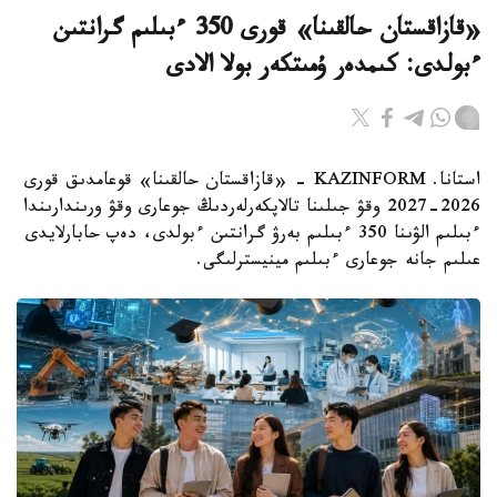
«قازاقستان حالقىنا» قورى 350 ءبىلىم گرانتىن
ءبولدى: كىمدەر ۇمىتكەر بولا الادى
استانا. KAZINFORM - «قازاقستان حالقىنا» قوعامدىق قورى
2026-2027 وقۋ جىلىنا تالاپكەرلەردىڭ جوعارى وقۋ ورىندارىندا
ءبىلىم الۋىنا 350 ءبىلىم بەرۋ گرانتىن ءبولدى، دەپ حابارلايدى
عىلىم جانە جوعارى ءبىلىم مينيسترلىگى.