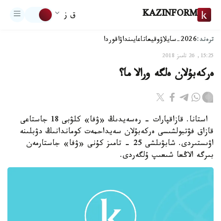
KAZINFORM
ق ز
ترەند:
2026-سايلاۋ
وقيعا
تاعايىنداۋ
اقوردا
15:25, 26 تامىز 2018
ەركەبۇلان ەلگە ورالا ما؟
استانا. قازاقپارات - رەسەيدىڭ «ۋفا» كلۋبى 18 جاستاعى
قازاق فۋتبولشىسى ەركەبۇلان سەيداحمەت كوماندانىڭ دۋبلىنە
اۋىستىردى. شابۋىلشى 25 - تامىز كۇنى «ۋفا» جاستارمەن
بىرگە الاڭعا شىعىپ ۇلگەردى.