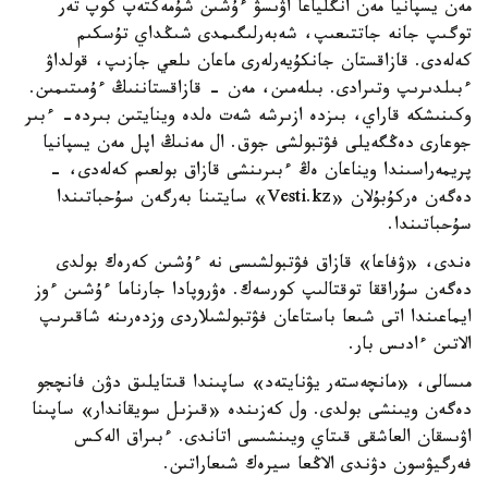
مەن يسپانيا مەن انگلياعا اۋىسۋ ءۇشىن شۇمەكتەپ كوپ تەر
توگىپ جانە جاتتىعىپ، شەبەرلىگىمدى شىڭداي تۇسكىم
كەلەدى. قازاقستان جانكۇيەرلەرى ماعان ىلعي جازىپ، قولداۋ
ءبىلدىرىپ وتىرادى. بىلەمىن، مەن - قازاقستاننىڭ ءۇمىتىمىن.
وكىنىشكە قاراي، بىزدە ازىرشە شەت ەلدە وينايتىن بىردە- ءبىر
جوعارى دەڭگەيلى فۋتبولشى جوق. ال مەنىڭ اپل مەن يسپانيا
پريمەراسىندا ويناعان ەڭ ءبىرىنشى قازاق بولعىم كەلەدى، -
دەگەن ەركۇبۇلان «Vesti.kz» سايتىنا بەرگەن سۇحباتىندا
سۇحباتىندا.
ەندى، «ۋفاعا» قازاق فۋتبولشىسى نە ءۇشىن كەرەك بولدى
دەگەن سۇراققا توقتالىپ كورسەك. ەۋروپادا جارناما ءۇشىن ءوز
ايماعىندا اتى شىعا باستاعان فۋتبولشىلاردى وزدەرىنە شاقىرىپ
الاتىن ءادىس بار.
مىسالى، «مانچەستەر يۋنايتەد» ساپىندا قىتايلىق دۋن فانچجو
دەگەن ويىنشى بولدى. ول كەزىندە «قىزىل سويقاندار» ساپىنا
اۋىسقان العاشقى قىتاي ويىنشىسى اتاندى. ءبىراق الەكس
فەرگيۋسون دۋندى الاڭعا سيرەك شىعاراتىن.