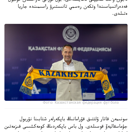
دجون ۆانت سحيپتى تاعايىندادى. بۇل تۋرالى قازاقستان فۋتبول
فەدەراتسياسىندا وتكەن رەسمي تانىستىرۋ راسىمىندە جاريا
ەتىلدى.
Фото: Казахстанская федерация футбола
سونىمەن قاتار ۇلتتىق قۇرامانىڭ باپكەرلەر شتابىنا نۇربول
جۇماسقاليەۆ قوسىلدى. ول باس باپكەردىڭ كومەكشىسى قىزمەتىن