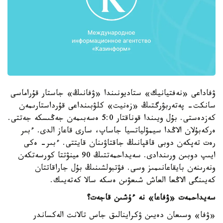
ۋفاداعى «نەفتيانيك» ستاديونىندا «ۋفانىڭ» جاستار قۇراماسى
سانكت- پەتەربۋرگتىڭ «زەنيت» كلۋبىنداعى قۇرداستارىمەن
كەزدەستى. بۇل ويىندا قوناقتار 5:0 ەسەبىمەن جەڭىسكە جەتتى.
ەركەبۇلان الاڭدا سيمۋلياتسيا جاساپ، سارى قاعاز الدى. ءبىر
رەت تەپكەن دوبى قاقپانىڭ جاقتاۋىنان قايتتى. ءبىر- ەكى
ايىپ دوبىن ورىندادى. سەيداحمەتتىڭ 90 مينۋتتا كورسەتكەن
ونەرىنەن بايقاعانىمىز وسى. فۋتبولشىنىڭ بۇل جاراقاتتان
كەيىنگى الاڭعا العاش شىعۋىن ەسكە سالا كەتەيىك.
سەيداحمەت «ۋفاعا» نە ءۇشىن قاجەت؟
«ۋفا» وسىعان دەيىن ۋكراينالىق جاس تالانت الەكساندر