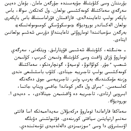
بۇرىننان وسى كلۋبتىڭ جۇيەسىندە جۇرگەن مامان. بۇعان دەيىن
سەرگەي سەماكتىڭ كومەكشىسى بولعان. ول كەتكەن سوڭ، باس
باپكەر بولىپ تاعايىندالدى. قازاقستان قۇراماسىنىڭ باس باپكەرى
بولعان الەكساندر بوروديۋك «موسكوۆسكي كومسومولەتسكە»
بەرگەن سۇحباتىندا توماروۆتى تاعايىنداۋ دۇرىس شەشىم بولعانىن
ايتادى.
- مەنىڭشە، كلۋبتىڭ شەشىمى قۇپتارلىق. ويتكەنى، سەرگەي
توماروۆ ۇزاق ۋاقىت وسى كلۋبتىڭ وتىمەن كىرىپ، كۇلىمەن
شىعىپ ءجۇر. كولۆانوۆ، لوسيەۆ، گونچارەنكو، سەماكتىڭ
كومەكشىسى بولىپ تاجىريبە جينادى. كلۋب باسشىلىعى ەندى
وزىنە مۇمكىندىك بەرىپ وتىر. تاجىريبەسى جوق دەگەنگە
كەلىسەمىن. ءبىراق ول ەگەر كوماندا جاقسى ويناپ جاتسا،
ابىرويى ارتادى، تاجىريبە دە ۋاقىتىمەن جينالادى، - دەيدى ا.
بوروديۋك.
سەماكقا قاراعاندا توماروۆ ەركەبۇلان سەيداحمەتكە اسا قاتتى
سەنىم ارتپايتىن سياقتى كورىنەدى. فۋتبولشىنى دۋبلگە
اۋىستىرۋى دا وسى ءسوزىمىزدى دالەلدەيدى تۇسەتىندەي.