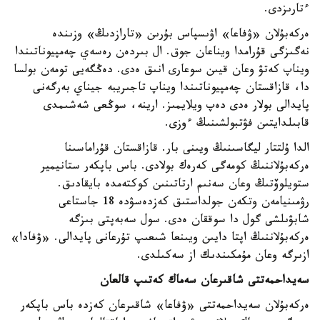
ءتارىزدى.
ەركەبۇلان «ۋفاعا» اۋىسپاس بۇرىن «تارازدىڭ» وزىندە
نەگىزگى قۇرامدا ويناعان جوق. ال بىردەن رەسەي چەمپيوناتىندا
ويناپ كەتۋ وعان قيىن سوعارى انىق ەدى. دەڭگەيى تومەن بولسا
دا، قازاقستان چەمپيوناتىندا ويناپ تاجىريبە جيناي بەرگەنى
پايدالى بولار ەدى دەپ ويلايمىز. ارينە، سوڭعى شەشىمدى
قابىلدايتىن فۋتبولشىنىڭ ءوزى.
الدا ۇلتتار ليگاسىنىڭ ويىنى بار. قازاقستان قۇراماسىنا
ەركەبۇلاننىڭ كومەگى كەرەك بولادى. باس باپكەر ستانيمير
ستويلوۆتىڭ وعان سەنىم ارتاتىنىن كوكتەمدە بايقادىق.
رۋمىنيامەن وتكەن جولداستىق كەزدەسۋدە 18 جاستاعى
شابۋىلشى گول دا سوققان ەدى. سول سەبەپتى بىزگە
ەركەبۇلاننىڭ اپتا دايىن ويىنعا شىعىپ تۇرعانى پايدالى. «ۋفادا»
ازىرگە وعان مۇمكىندىك از سەكىلدى.
سەيداحمەتتى شاقىرعان سەماك كەتىپ قالعان
ەركەبۇلان سەيداحمەتتى «ۋفاعا» شاقىرعان كەزدە باس باپكەر