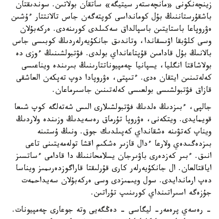
زينچەنكونى «مانچەستەر سيتيگە» ساتقان بولاتىن. سوندىقتان
باشقۇرستاننىڭ بۇل كومانداسى كوپتەگەن جاس تالانتتار ءۇشىن
ەۋروپاعا باستايتىن باسپالداق سەكىلدى كورىنەدى. ەركەبۇلان
وسى كلۋبقا اۋىسقاندا، وتاندىق جانكۇيەرلەردىڭ كوبىسى جاس
بالانىڭ بۇل قادامىن قۇپتاعانداي بولدى. فۋتبولشىنىڭ ءوزى دە
بولاشاقتا انگليا، يسپانيا چەمپيوناتتارىنىڭ بىرىندە ويناعىسى
كەلەتىنىن ايتقان ەدى. ءتىپتى، ەۋروپادا دوپ تەپكەن العاشقى
قازاق فۋتبولشىسى بولعىسى كەلەتىنىن جاسىرماعان.
جالپى، ءبىزدىڭ ەلدىڭ فۋتبولشىلارى الىس شەتەلگە كوپ شىعا
قويمايدى. ويتكەنى، ەۋروپا تۇرماق رەسەيدىڭ وزىندە ولاردىڭ
ويناپ كەتۋىنە ەشقانداي كەپىلدىك جوق. ونىڭ ۇستىنە
بىزدەگىدەي ولارعا ءدال قازىر ەشكىم اقشا تولەمەيتىنى تاعى
انىق. ءبىر كەزدەرى باۋىرجان يسلامحاننىڭ دا قادامى ءساتسىز
اياقتالعان. ال جانكۇيەرلەر كارى قۇرلىقتا قاراگوزدەرىمىز ويناسا
دەپ ارماندايدى. سول ويىمىزدى وسى ەركەبۇلان سەيداحمەت
جۇزەگە اسىراتىنداي كورىنىپ تۇراتىن.
- رەسەي پرەمەر- ليگاسى - دەڭگەيى وتە جوعارى چەمپيونات.