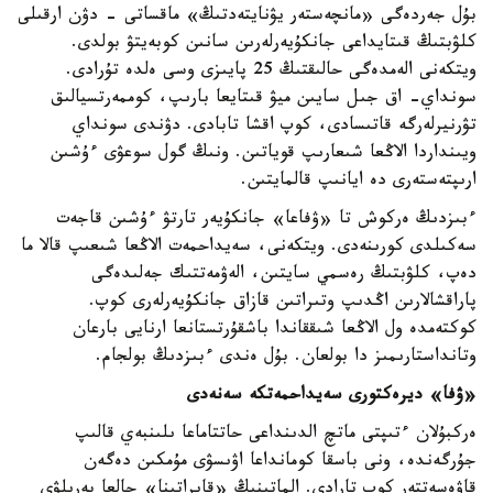
بۇل جەردەگى «مانچەستەر يۋنايتەدتىڭ» ماقساتى - دۋن ارقىلى
كلۋبتىڭ قىتايداعى جانكۇيەرلەرىن سانىن كوبەيتۋ بولدى.
ويتكەنى الەمدەگى حالىقتىڭ 25 پايىزى وسى ەلدە تۇرادى.
سونداي- اق جىل سايىن ميۋ قىتايعا بارىپ، كوممەرتسيالىق
تۋرنيرلەرگە قاتىسادى، كوپ اقشا تابادى. دۋندى سونداي
ويىنداردا الاڭعا شىعارىپ قوياتىن. ونىڭ گول سوعۋى ءۇشىن
ارىپتەستەرى دە ايانىپ قالمايتىن.
ءبىزدىڭ ەركوش تا «ۋفاعا» جانكۇيەر تارتۋ ءۇشىن قاجەت
سەكىلدى كورىنەدى. ويتكەنى، سەيداحمەت الاڭعا شىعىپ قالا ما
دەپ، كلۋبتىڭ رەسمي سايتىن، الەۋمەتتىك جەلىدەگى
پاراقشالارىن اڭدىپ وتىراتىن قازاق جانكۇيەرلەرى كوپ.
كوكتەمدە ول الاڭعا شىققاندا باشقۇرتستانعا ارنايى بارعان
وتانداستارىمىز دا بولعان. بۇل ەندى ءبىزدىڭ بولجام.
«ۋفا» ديرەكتورى سەيداحمەتكە سەنەدى
ەركبۇلان ءتىپتى ماتچ الدىنداعى حاتتاماعا ىلىنبەي قالىپ
جۇرگەندە، ونى باسقا كومانداعا اۋىسۋى مۇمكىن دەگەن
قاۋەسەتتەر كوپ تارادى. الماتىنىڭ «قايراتىنا» جالعا بەرىلۋى