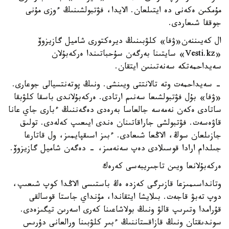
مۇمكىن ەكەنى دە ايتىلعان. الايدا، فۋتبولشىنىڭ ءوزى مۇنى
جوققا شىعاردى.
ال كەيىننەن«ۋفا» كلۋبىنىڭ ديرەكتورى شاميل گازيزوۆ
«Vesti.kz» سايتىنا بەرگەن سۇحباتىندا ەركەبۇلان
سەيداحمەتكە سەنەتىنىن ايتقان.
- سەيداحمەت وتە تالانتتى ويىنشى. ونىڭ پوتەنتسيالى جوعارى.
«ۋفا» بۇل فۋتبولشىعا سەنىم ارتادى. ەركەبۇلاندى باسقا كلۋبقا
ساتادى ەكەن نەمەسە جالعاسا بەرەدى دەگەننىڭ ءبارى جاي عانا
قاۋەسەت. فۋتبولشى جاراقاتىنان ەندى ايىعىپ كەلەدى. تولىق
جازىلعان سوڭ، الاڭعا شىعادى. ءبىز اسىقپايمىز، ول قاتارعا
جىلدام ارادا قوسىلادى دەپ سەنەمىز، - دەگەن شاميل گازيزوۆ.
ەركەبۇلانعا ويىن تاجىريبەسى كەرەك
وتانداسىمىزعا قازىرگى كەزدە ەڭ باستىسى الاڭدا كوپ شىعىپ،
دوپ تەبۋ قاجەت. بىلايشا ايتقاندا، مۇنداي جاستا قوسالقى
قۇرامدا وتىرىپ قالۋ ونىڭ بولاشاعىنا كەرى اسەرىن تيگىزەدى.
سوندىقتان ونىڭ قازاقستاننىڭ ءبىر كلۋبىنا ورالعانى دۇرىس