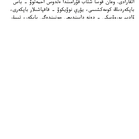
اتقارادى. وعان قوسا شتاب قۇرامىندا ەلدوس احمەتوۆ - باس
باپكەردىڭ كومەكشىسى، يۋري نوۆيكوۆ - قاقپاشىلار باپكەرى،
ۆاديم بوروۆسكي - دەنە دايىندىعى جونىندەگى باپكەر، تيمۋر
قۇسايىنوۆ اناليتيك بولىپ جۇمىس ىستەيدى.
62 جاستاعى دجون ۆانت سحيپ باپكەرلىك مانسابىندا گرەكيا
جانە ارمەنيا ۇلتتىق قۇرامالارىن جاتتىقتىرعان. سونداي-اق
نيدەرلاند قۇراماسىنىڭ باپكەرلەر شتابىندا قىزمەت اتقارعان.
ول قازاقستان ۇلتتىق قۇراماسىن باسقارعان ەكىنشى نيدەرلاندتىق
مامان اتاندى. بۇعان دەيىن 2006-2008 -جىلدارى ۇلتتىق
قۇرامانىڭ تىزگىنىن ارنو پايپەرس ۇستاعان ەدى.
دجون ۆانت سحيپ جەتەكشىلىك ەتەتىن قازاقستان ۇلتتىق
قۇراماسى العاشقى رەسمي ماتچىن 26 -قىركۇيەكتە فارەر ارالدارى
قۇراماسىنا قارسى وتكىزەدى. بۇل كەزدەسۋ ۇلتتار ليگاسى
اياسىندا وتەدى.
ايتا كەتەيىك، قازاقستان قۇراماسىنىڭ بۇرىنعى باس باپكەرى
تالعات بايسۋفينوۆ ءبىر ايدان استام ۋاقىت بۇرىن ءوز ەركىمەن