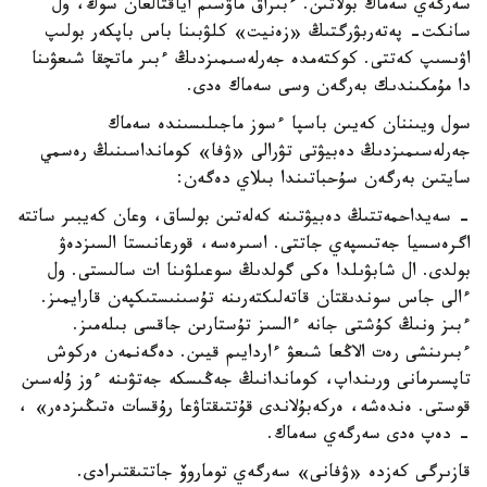
سەرگەي سەماك بولاتىن. ءبىراق ماۋسىم اياقتالعان سوڭ، ول
سانكت- پەتەربۋرگتىڭ «زەنيت» كلۋبىنا باس باپكەر بولىپ
اۋىسىپ كەتتى. كوكتەمدە جەرلەسىمىزدىڭ ءبىر ماتچقا شىعۋىنا
دا مۇمكىندىك بەرگەن وسى سەماك ەدى.
سول ويىننان كەيىن باسپا ءسوز ماجىلىسىندە سەماك
جەرلەسىمىزدىڭ دەبيۋتى تۋرالى «ۋفا» كومانداسىنىڭ رەسمي
سايتىن بەرگەن سۇحباتىندا بىلاي دەگەن:
- سەيداحمەتتىڭ دەبيۋتىنە كەلەتىن بولساق، وعان كەيبىر ساتتە
اگرەسسيا جەتىسپەي جاتتى. اسىرەسە، قورعانىستا السىزدەۋ
بولدى. ال شابۋىلدا ەكى گولدىڭ سوعىلۋىنا ات سالىستى. ول
ءالى جاس سوندىقتان قاتەلىكتەرىنە تۇسىنىستىكپەن قارايمىز.
ءبىز ونىڭ كۇشتى جانە ءالسىز تۇستارىن جاقسى بىلەمىز.
ءبىرىنشى رەت الاڭعا شىعۋ ءاردايىم قيىن. دەگەنمەن ەركوش
تاپسىرمانى ورىنداپ، كوماندانىڭ جەڭىسكە جەتۋىنە ءوز ۇلەسىن
قوستى. ەندەشە، ەركەبۇلاندى قۇتتىقتاۋعا رۇقسات ەتىڭىزدەر» ،
- دەپ ەدى سەرگەي سەماك.
قازىرگى كەزدە «ۋفانى» سەرگەي توماروۆ جاتتىقتىرادى.