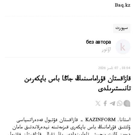
Baq.kz
سپورت
без автора
اۆتور
18:04, 07 تامىز 2026
قازاقستان قۇراماسىنىڭ جاڭا باس باپكەرىن
تانىستىرىلدى
استانا. KAZINFORM - قازاقستان فۋتبول فەدەراتسياسى
ۇلتتىق قۇرامانىڭ باس باپكەرى قىزمەتىنە نيدەرلاندتىق مامان