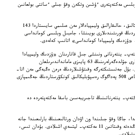
 وبلىس مەكتەپتەرى ءۇشىن وتكەن وقۋ جىلى ءساتتى بولعانىن
«وتكەن وقۋ جىلىندا جامبىلدىق وقۋشىلار رەسپۋبليكالىق، حالىقارالىق وليمپيادالار مەن عىلىمي سايىستاردا 143
اردىڭ قورىتىندىلارى بويىنشا، جامبىل وبلىسى كومانداسى
 «ۇزدىك وليمپيادا كومانداسى» اتانىپ كەلەدى.
ەكتەپ- ينتەرناتى ونىنشى جىل قاتارىنان «ۇزدىك وليمپيادا
مەكتەبى» اتانىپ وتىر. وليمپيادا جانە عىلىم سايىستارى جۇلدەگەرلەرىنىڭ 63 پايىزى مامانداندىرىلعان
. بۇل جەتىستىكتەرگە وقىتۋشىلاردىڭ ەرەن ەڭبەگى مەن اتا-
انالاردىڭ قاداعالاۋى ارقىلى قول جەتتى. بيىل وبلىستاعى 508 پەداگوگ رەسپۋبليكالىق كونكۋرستاردىڭ جەڭىمپازى
تەپ- ينتەرناتىنىڭ تاجىريبەسىن باسقا مەكتەپتەردە دە
دا، جاڭا وقۋ جىلىندا ون اۋدان ورتالىعىنىڭ بارلىعىندا جانە
تاراز قالاسىندا تابيعي- ماتەماتيكالىق پاندەردى تەرەڭدەتە وقىتاتىن 11 مەكتەپ- ليتسەي اشىلادى. بۇدان تىس،
يتىلادى.