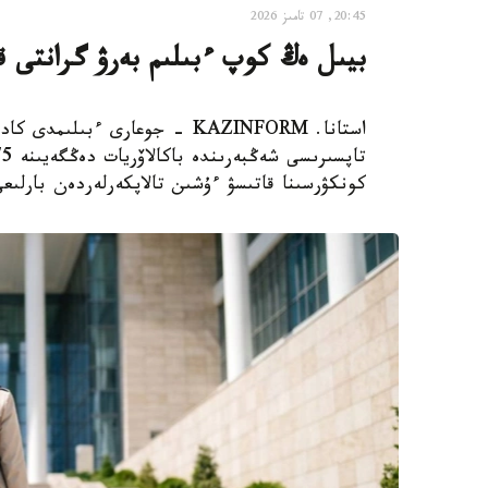
20:45, 07 تامىز 2026
بيىل ەڭ كوپ ءبىلىم بەرۋ گرانتى قان
استانا. KAZINFORM - جوعارى ءبى
كونكۋرسىنا قاتىسۋ ءۇشىن تالاپكەرلەردەن بارلىعى 127041 ءوتىنىش قابىلدان