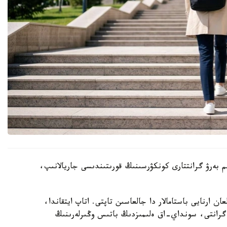
 ءبىلىم بەرۋ گرانتتارى كونكۋرسىنىڭ قورىتىندىسى جاريالانىپ،
ن ارنايى باستامالار دا جالعاسىن تاپتى. اتاپ ايتقاندا،
سى اياسىندا 2180 ءبىلىم بەرۋ گرانتى، سونداي-اق ەلىمىزدىڭ باتىس وڭىرلەرىنىڭ