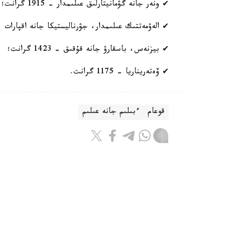
✔ ونەر جانە گۋمانيتارلىق عىلىمدار - 1915 گرانت؛
✔ الەۋمەتتىك عىلىمدار، جۋرناليستيكا جانە اقپارات - 1485 گران
✔ بيزنەس، باسقارۋ جانە قۇقىق - 1423 گرانت؛
✔ ۆەتەريناريا - 1175 گرانت.
قوعام
ءبىلىم جانە عىلىم
باقىتجول كاكەش
اۆتور