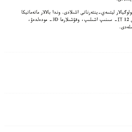
وگيالار ليتسەي-ينتەرناتى اشىلادى. وندا بالالار ماتەماتيكا
مەن فيزيكانى تەرەڭدەي وقيدى. جىل سوڭىنا دەيىن 12 ІТ- سىنىپ اشىلىپ، وقۋشىلارعا 3D- مودەلدەۋ،
ىلەدى.