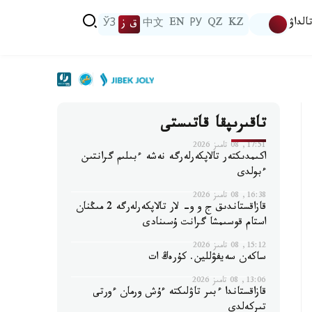
الداۋ
KZ
QZ
РУ
EN
中文
ق ز
ЎЗ
تاقىرىپقا قاتىستى
17:51, 08 تامىز 2026
اكىمدىكتەر تالاپكەرلەرگە نەشە ءبىلىم گرانتىن
ءبولدى
16:38, 08 تامىز 2026
قازاقستاندىق ج و و- لار تالاپكەرلەرگە 2 مىڭنان
استام قوسىمشا گرانت ۇسىنادى
15:12, 08 تامىز 2026
ساكەن سەيفۋللين. كۇرەڭ ات
13:06, 08 تامىز 2026
قازاقستاندا ءبىر تاۋلىكتە ءۇش ورمان ءورتى
تىركەلدى