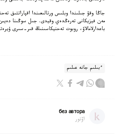
جاڭا وقۋ جىلىندا وبلىس ورتالىعىندا اقپاراتتىق تەحنول
باعدارلامالاۋ، روبوت تەحنيكاسىنىڭ قىر-سىرى ۇيرەت
ءبىلىم جانە عىلىم
без автора
اۆتور