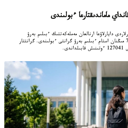
داي ماماندىقتارعا ءبولىندى
لىمدى كادرلاردى دايارلاۋعا ارنالعان مەملەكەتتىك ءبىلىم بەرۋ
تاپسىرىسى شەڭبەرىندە باكالاۆريات دەڭگەيىنە 75 مىڭنان استام ءبىلىم بەرۋ گرانتى ءبولىندى. گرانتتار
دى.