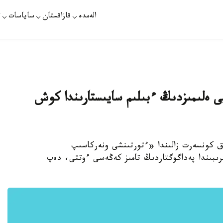
الەمدە
قازاقستان
ساياسات
ت
ى ەلىمىزدىڭ ءبىلىم سايىستارىندا كوش
لىق كونسەرت زالىندا «ءتورتىنشى ونەركاسىپ
ىرىبىندا پەداگوگتاردىڭ تامىز كەڭەسى ءوتتى، دەپ