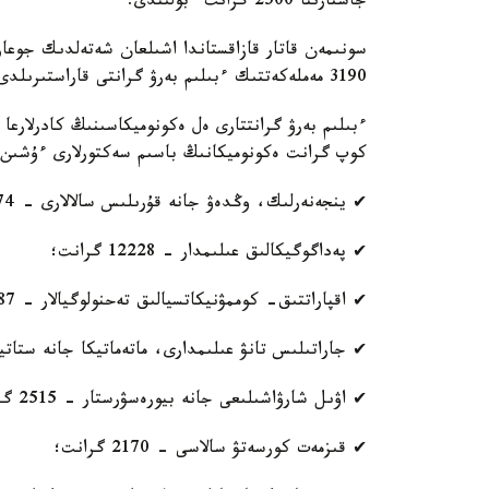
جاستارىنا 2500 گرانت ءبولىندى.
سونىمەن قاتار قازاقستاندا اشىلعان شەتەلدىك جوعارى 
3190 مەملەكەتتىك ءبىلىم بەرۋ گرانتى قاراستىرىلدى.
ءبىلىم بەرۋ گرانتتارى ەل ەكونوميكاسىنىڭ كادرلارع
كوپ گرانت ەكونوميكانىڭ باسىم سەكتورلارى ءۇشىن ماما
✔ ينجەنەرلىك، وڭدەۋ جانە قۇرىلىس سالالارى - 16674 گرانت؛
✔ پەداگوگيكالىق عىلىمدار - 12228 گرانت؛
✔ اقپاراتتىق- كوممۋنيكاتسيالىق تەحنولوگيالار - 10387 گرانت؛
✔ جاراتىلىس تانۋ عىلىمدارى، ماتەماتيكا جانە ستاتيستيكا - 8
✔ اۋىل شارۋاشىلىعى جانە بيورەسۋرستار - 2515 گرانت؛
✔ قىزمەت كورسەتۋ سالاسى - 2170 گرانت؛