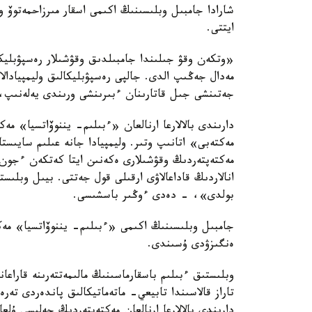
شارادا جامبىل وبلىسىنىڭ اكىمى اسقار مىرزاحمەتوۆ
ايتتى.
مەدال جەڭىپ الدى. جالپى رەسپۋبليكالىق وليمپيادال
جەتىنشى جىل قاتارىنان ءبىرىنشى ورىندى يەلەنىپ،
دارىندى بالالارعا ارنالعان «ءبىلىم- يننوۆاتسيا» م
مەكتەپتەردىڭ وقۋشىلارى ەكەنىن ايتا كەتكەن ءجون
بولدى»، - دەدى ءوڭىر باسشىسى.
جامبىل وبلىسىنىڭ اكىمى «ءبىلىم- يننوۆاتسيا» مەك
ەنگىزۋدى ۇسىندى.
وبلىستىق ءبىلىم باسقارماسىنىڭ مالىمەتتەرىنە قاراعان
دارىندى بالالارعا ارنالعان مەكتەپتەردىڭ جەلىسى ۇلعا