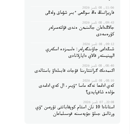
11:06, 08 تامىز 2026
فاريزانىڭ ەڭ سوڭعى ءبىر شۋماق ولەڭى
09:43, 08 تامىز 2026
جالاڭداعان جالىنمەن ەندى قۇلتەمىرلەر
كۇرەسەدى
09:12, 08 تامىز 2026
شىڭداعى جاۋىنگەرلەر: ەلىمىزدە اسكەري
الپينيستەر قالاي دايارلانادى
08:40, 08 تامىز 2026
اكىمدىك گرانتتارىنا قۇجات قابىلداۋ باستالدى
08:10, 08 تامىز 2026
كەي ادامعا نەگە ماسا ءۇيىر، ال كەي ادامدى
مۇلدە شاقپايدى؟
22:08, 07 تامىز 2026
استانادا 10 نان استام كوپقاباتتى تۇرعىن ءۇي
ورتالىق جىلۋ جۇيەسىنە قوسىلماعان