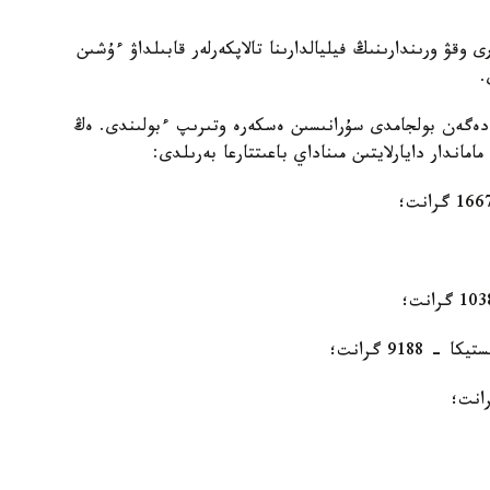
وقۋ ورىندارىنىڭ فيليالدارىنا تالاپكەرلەر قابىلداۋ ءۇشىن
ا دەگەن بولجامدى سۇرانىسىن ەسكەرە وتىرىپ ءبولىندى. ەڭ
ندار دايارلايتىن مىناداي باعىتتارعا بەرىلدى:
918 گرانت؛