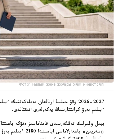
Фото: Ғылым және жоғары білім министрлігі
2026-2027 وقۋ جىلىنا ارنالعان مەملەكەتتىك
ءبىلىم بەرۋ گرانتتارىنىڭ يەگەرلەرى انىقتالدى.
بيىل وڭىرلىك تەڭگەرىمدى قامتاماسىز ەتۋگە باعىتتالعا
«سەرپىن» باعدارلاما