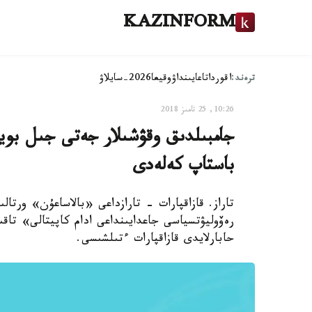
KAZINFORM
ترەند:
اقوردا
تاعايىنداۋ
وقيعا
2026-سايلاۋ
10:26, 25 تامىز 2018
جامبىلدىق وقۋشىلار جەتى جىل بوي
باستاپ كەلەدى
تاراز. قازاقپارات - تارازداعى «بالاساعۇن» ورتا
رەۆوليۋتسياسى جاعدايىنداعى ادام كاپيتالى» تاق
حابارلايدى قازاقپارات ءتىلشىسى.