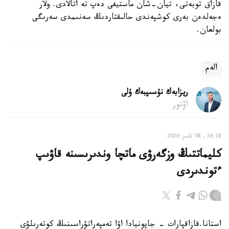
قازاق توبەتى، تيان-شان ماستيفى دەپ تە اتالادى. ولار
ەجەلدەن بەرى كوشپەندى حالىقتاردىڭ سەنىمدى سەرىگى
بولعان.
الەم
ريزابەك نۇسىپبەك ۇلى
اۆتور
16:18, 08 تامىز 2026
كليماتتىڭ وزگەرۋى ماتچا وندىرىسىنە قاۋىپ
ءتوندىردى
استانا.قازاقپارات - جاپونيادا اۋا تەمپەراتۋراسىنىڭ كوتەرىلۋى