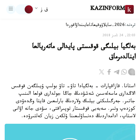
KAZINFORM
ق ز
ترەند:
2026-سايلاۋ
وقيعا
تاعايىنداۋ
اقوردا
22:03, 24 تامىز 2018
بەلگيا بيلىگى قوقىستى پايدالى ماتەريالعا
اينالدىرماق
استانا. قازاقپارات - بەلگيادا تاۋ- تاۋ بولىپ ۇيىلگەن قوقىس
الاڭدارى ماسەلەسىن شەشۋدىڭ جاڭا جولدارى قولعا الىنىپ
جاتىر. جەرگىلىكتى بيلىك ولاردىڭ بارلىعىن قايتا وڭدەۋدى
كوزدەپ وتىر. سەبەبى قوقىستار توپىراقتى، سۋدى جانە اۋانى
لاستاپ، ادامداردىڭ دەنساۋلىعىنا ۇلكەن زيان كەلتىرۋدە.