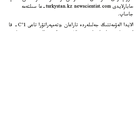
حابارلايدى turkystan.kz newscientist.com-عا سىلتەمە
جاساپ.
الايدا الەۋمەتتىك جەلىلەردە تاراعان «تەمپەراتۋرا تاعى 1°C- قا
كوتەرىلسە، ماتچا مۇلدە جوعالادى» دەگەن مالىمدەمەنى عىلىمي
تۇرعىدان دالەلدەنگەن بولجام دەۋگە بولمايدى. قازىرگى
زەرتتەۋلەر كليماتتىڭ جىلىنۋى ءونىم كولەمىن ازايتىپ، جوعارى
ساپالى ماتچانىڭ ءدامىن وزگەرتۋى مۇمكىن ەكەنىن كورسەتەدى.
ءبىراق ناقتى ءبىر گرادۋسقا بايلانعان جويىلۋ شەگى انىقتالعان
جوق.
ماتچا كادىمگى كەپتىرىلگەن شاي جاپىراعىنان ەمەس، تەنچا
دەپ اتالاتىن ارنايى شيكىزاتتان دايىندالادى. ەگىن جيناۋعا
بىرنەشە اپتا قالعاندا شاي بۇتالارى كۇن ساۋلەسىنەن
كولەڭكەلەنەدى. بۇل جاپىراقتاعى حلوروفيلل مەن بوس
امينقىشقىلدارىنىڭ، سونىڭ ىشىندە تەانيننىڭ كوبىرەك جينالۋىنا
جاعداي جاسايدى. جينالعان جاپىراق بۋعا ۇستالىپ،
كەپتىرىلگەننەن كەيىن ساباقتارى مەن قاتتى بولىكتەرى الىنىپ،
ۇنتاققا اينالدىرىلادى.