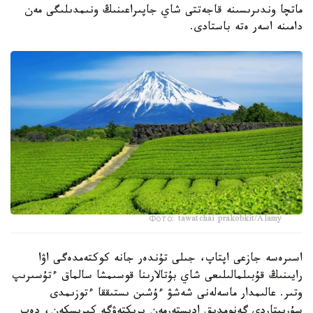
ماتچا وندىرىسىنە قاجەتتى شاي جاپىراعىنىڭ ونىمدىلىگى مەن
دامىنە اسەر ەتە باستادى.
Фото: tawatchai prakobkit/Alamy
اسىرەسە جازعى اپتاپ، جىلى تۇندەر جانە كوكتەمدەگى اۋا
رايىنىڭ قۇبىلمالىلىعى شاي بۇتالارىنا قوسىمشا سالماق ءتۇسىرىپ
وتىر. عالىمدار ماسەلەنى شەشۋ ءۇشىن ىستىققا ءتوزىمدى
سۇرىپتاردى گەنومدىق ادىستەرمەن ىرىكتەۋگە كىرىسكەن، دەپ