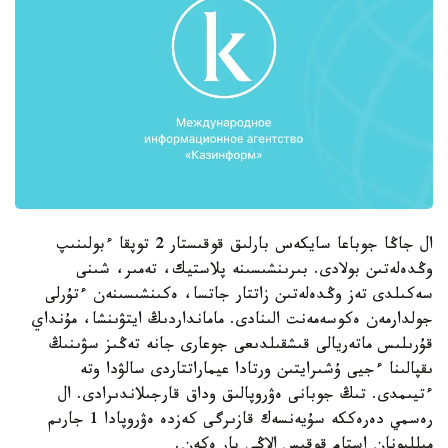
ال جاڭا جوباعا سايكەس بارلىق قوقىستار 2 توپقا ءبولىنىپ
وڭدەلەتىن بولادى. بىرىنشىسىنە پلاستيك، تەمىر، شىنى
سەكىلدى تەز وڭدەلەتىن زاتتار جاتسا، ەكىنشىسىنەن ءتۇرلى
جولدارمەن ەكوسەمەنت الىنادى. مامانداردىڭ ايتۋىنشا، مۇنداي
قۇرىلىس ماتەريالى قىشقىلدىعى جوعارى جانە تەڭىز سۋىنىڭ
ىقپالىنا ءجيى ۇشىرايتىن ورتادا عيماراتتاردى سالۋدا وتە
ءتيىمدى. تىڭ جوبانى ەۋروپالىق وداق قارجىلاندىرادى. ال
رەسمي دەرەككە سۇيەنسەك قازىرگى كەزدە ەۋروپادا 1 جارىم
ميلليونان استام قوقىس الاڭى بار ەكەن.