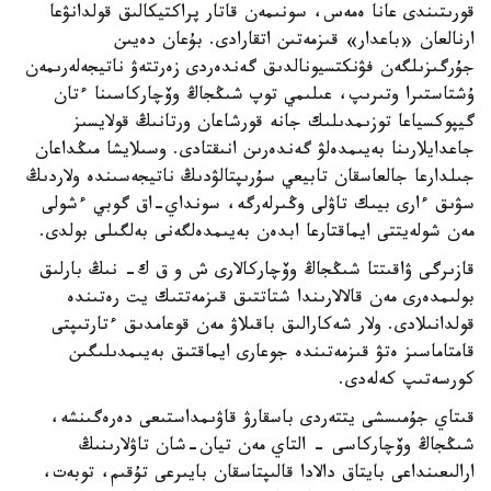
قورىتىندى عانا ەمەس، سونىمەن قاتار پراكتيكالىق قولدانۋعا
ارنالعان «باعدار» قىزمەتىن اتقارادى. بۇعان دەيىن
جۇرگىزىلگەن فۋنكتسيونالدىق گەندەردى زەرتتەۋ ناتيجەلەرىمەن
ۇشتاستىرا وتىرىپ، عىلىمي توپ شىڭجاڭ وۆچاركاسىنا ءتان
گيپوكسياعا توزىمدىلىك جانە قورشاعان ورتانىڭ قولايسىز
جاعدايلارىنا بەيىمدەلۋ گەندەرىن انىقتادى. وسىلايشا مىڭداعان
جىلدارعا جالعاسقان تابيعي سۇرىپتالۋدىڭ ناتيجەسىندە ولاردىڭ
سۋىق ءارى بيىك تاۋلى وڭىرلەرگە، سونداي-اق گوبي ءشولى
مەن شولەيتتى ايماقتارعا ابدەن بەيىمدەلگەنى بەلگىلى بولدى.
قازىرگى ۋاقىتتا شىڭجاڭ وۆچاركالارى ش و ق ك- نىڭ بارلىق
بولىمدەرى مەن قالالارىندا شتاتتىق قىزمەتتىك يت رەتىندە
قولدانىلادى. ولار شەكارالىق باقىلاۋ مەن قوعامدىق ءتارتىپتى
قامتاماسىز ەتۋ قىزمەتىندە جوعارى ايماقتىق بەيىمدىلىگىن
كورسەتىپ كەلەدى.
قىتاي جۇمىسشى يتتەردى باسقارۋ قاۋىمداستىعى دەرەگىنشە،
شىڭجاڭ وۆچاركاسى - التاي مەن تيان-شان تاۋلارىنىڭ
ارالىعىنداعى بايتاق دالادا قالىپتاسقان بايىرعى تۇقىم، توبەت،