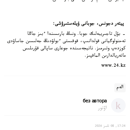
پيتەر دجونس، جوبانى ۇيلەستىرۋشى:
- بۇل تاجىريبەلىك جوبا. ونىڭ بارىسىندا ءبىز جاڭا
تەحنولوگيانى قولدانىپ، قوقىستى ءبولۋدىڭ جەلىسىن جاساۋدى
كوزدەپ وتىرمىز. ناتيجەسىندە جوعارى ساپالى قۇرىلىس
ماتەريالدارىن الماقپىز.
www.24.kz
الەم
без автора
اۆتور
17:24, 08 تامىز 2026