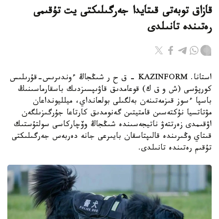
قازاق توبەتى قىتايدا جەرگىلىكتى يت تۇقىمى
رەتىندە تانىلدى
استانا. KAZINFORM – ق ح ر شىڭجاڭ ءوندىرىس-قۇرىلىس
كورپۋسى (ش و ق ك) قوعامدىق قاۋىپسىزدىك باسقارماسىنىڭ
باسپا ءسوز قىزمەتىنەن بەلگىلى بولعانداي، ميلليونداعان
مۋتاتسيا نۇكتەسىن قامتيتىن گەنومدىق كارتاعا جۇرگىزىلگەن
اۋقىمدى زەرتتەۋ ناتيجەسىندە شىڭجاڭ وۆچاركاسى سولتۇستىك
قىتاي وڭىرىندە قالىپتاسقان بايىرعى جانە دەربەس جەرگىلىكتى
تۇقىم رەتىندە تانىلدى.