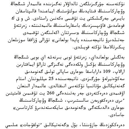
نۇكتەسىنە جۇرگىزىلگەن تالداۋلار نەگىزىندە عالىمدار شىڭجاڭ
وۆچاركاسىنىڭ قىتايدىڭ سولتۇستىك ايماعىندا قالىپتاسقان
بايىرعى جەرگىلىكتى يت تۇقىمى ەكەنىن راستادى. ش و ق ك
قوعامدىق قاۋىپسىزدىك باسقارماسىنىڭ مالىمەتىنشە، زەرتتەۋ
شىڭجاڭ وۆچاركاسىنىڭ «سىرتتان اكەلىنگەن تۇقىمدى
جەتىلدىرۋ ناتيجەسىندە پايدا بولعانى» تۋرالى ۇزاققا سوزىلعان
پىكىرتالاسقا نۇكتە قويىلدى.
بەلگىلى بولعانداي، زەرتتەۋ توبى بىرنەشە اي بويى شىڭجاڭ
وۆچاركاسىنىڭ بۇكىل ولكەدەگى نەگىزگى تارالۋ ايماقتارىن
ارالاپ، 109 داراباسقا جوعارى ساپالى تولىق گەنومدىق
سەكۆەنيرلەۋ جۇرگىزدى. ناتيجەسىندە 25 ميلليوننان استام
گەنەتيكالىق مۋتاتسيا نۇكتەسى انىقتالدى. عالىمدار الىنعان
اۋقىمدى دەرەكتەردى جەر بەتىندەگى 260 يت تۇقىمىن قامتيتىن
ءىرى دەرەكقورمەن سالىستىرىپ، شىڭجاڭ وۆچاركاسىنىڭ
جوعارى دالدىكتەگى «گەنومدىق سايكەستەندىرۋ كارتاسىن»
جاسادى.
دەرەككوزدىڭ جازۋىنشا، بۇل «گەنەتيكالىق ءتولقۇجات» عىلىمي