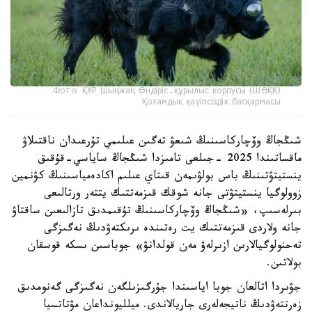
Фото: ҚХР Шыңжаң Өндіріс-құрылыс корпусы (ШӨҚК)
Қоғамдық қауіпсіздік басқармасы
شىڭجاڭ وۆچاركاسىنىڭ شىعۋ تەگىن عىلىمي تۇرعىدان ناقتىلاۋ
ماقساتىندا 2025 -جىلعى تامىزدا شىڭجاڭ ساياسي-قۇقىق
ينستيتۋتىنىڭ باس بولۋىمەن قىتاي عىلىم اكادەمياسىنىڭ كۋنمين
زوولوگيا ينستيتۋتى جانە شوقك قىزمەتتىك يتتەر ورتالىعى
بىرلەسىپ، «شىڭجاڭ وۆچاركاسىنىڭ تۇقىمدىق تازالىعىن ساقتاۋ
جانە ولاردى قىزمەتتىك يت رەتىندە ىرىكتەۋدىڭ نەگىزگى
تەحنولوگيالارىن ازىرلەۋ مەن قولدانۋ» جوباسىن ىسكە قوسقان
بولاتىن.
جۋىردا اتالعان جوبا اياسىندا جۇرگىزىلگەن نەگىزگى گەنومدىق
زەرتتەۋدىڭ ناتيجەلەرى جاريالاندى. ميلليونداعان مۋتاتسيا