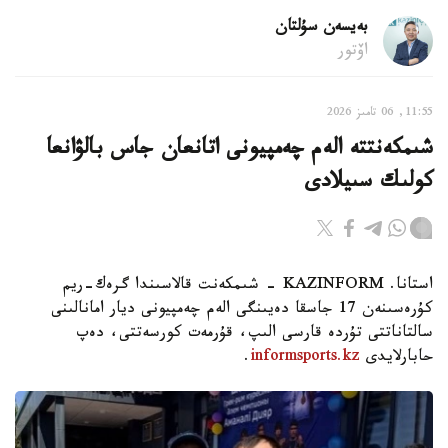
بەيسەن سۇلتان
اۆتور
11:55, 06 تامىز 2026
شىمكەنتتە الەم چەمپيونى اتانعان جاس بالۋانعا
كولىك سىيلادى
استانا. KAZINFORM - شىمكەنت قالاسىندا گرەك-ريم
كۇرەسىنەن 17 جاسقا دەيىنگى الەم چەمپيونى ديار امانالىنى
سالتاناتتى تۇردە قارسى الىپ، قۇرمەت كورسەتتى، دەپ
حابارلايدى
informsports.kz
.