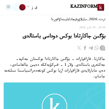
KAZINFORM
ق ز
ترەند:
2026-سايلاۋ
وقيعا
تاعايىنداۋ
اقوردا
15:16, 24 تامىز 2018
بۇگىن جاكارتادا بوكس دوداسى باستالدى
جاكارتا. قازاقپارات - بۇگىن جاكارتادا بوكستان جەكپە-
جەكتەرى باستالدى. ولار 1 - قىركۇيەككە دەيىن جالعاسادى،
دەپ حابارلايدى قازاقپارات ازيا بوكس كونفەدەراتسياسىنا سىلتەمە
جاساپ.