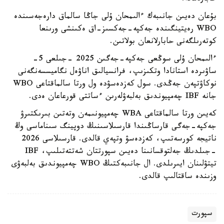
بۇعان دەيىن جانىبەك ءالىمحان ۇلى جاڭا سالماق دارەجەسىندە
WBO رەيتينگىندە جەكپە-جەكسىز-اق ەكىنشى ورىنعا
كوتەرىلگەنى حابارلانعان بولاتىن.
ءالىمحان ۇلى سوڭعى جەكپە-جەگىن 2025 -جىلعى 5-
ساۋىردە استانادا وتكىزىپ، فرانسيالىق اناۋەل نگاميسسەنگەنى
نوكاۋتپەن جەڭدى. سول كەزدەسۋدە ول ورتا سالماقتاعى WBO
جانە IBF چەمپيوندىق بەلبەۋلەرىن ءساتتى قورعاعان ەدى.
كەيىن ورتا سالماقتاعى WBA چەمپيونىمەن وتەتىن بىرىكتىرۋ
جەكپە-جەگى قارساڭىندا قارسىلاسىنىڭ دوپينگ سىناماسى وڭ
ناتيجە كورسەتىپ، كەزدەسۋ وتپەي قالدى. قارسىلاسى 2026
-جىلدىڭ جەلتوقسانىنا دەيىن سپورتتان شەتتەتىلىپ، IBF
تيتۋلىنان ايىرىلدى. ال جانىبەكتىڭ WBO چەمپيوندىق بەلبەۋى
وزىندە ساقتالىپ قالدى.
سپورت