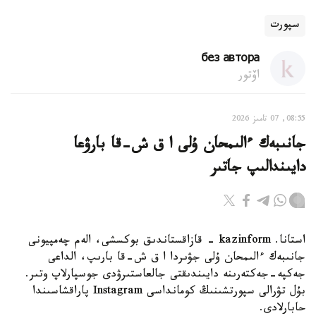
سپورت
без автора
اۆتور
08:55, 07 تامىز 2026
جانىبەك ءالىمحان ۇلى ا ق ش-قا بارۋعا
دايىندالىپ جاتىر
استانا. kazinform - قازاقستاندىق بوكسشى، الەم چەمپيونى
جانىبەك ءالىمحان ۇلى جۋىردا ا ق ش-قا بارىپ، الداعى
جەكپە-جەكتەرىنە دايىندىقتى جالعاستىرۋدى جوسپارلاپ وتىر.
بۇل تۋرالى سپورتشىنىڭ كومانداسى Instagram پاراقشاسىندا
حابارلادى.