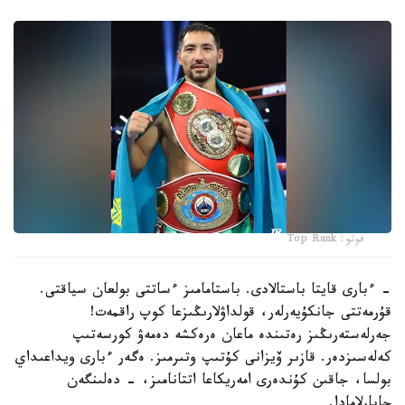
فوتو: Top Rank
- ءبارى قايتا باستالادى. باستامامىز ءساتتى بولعان سياقتى.
قۇرمەتتى جانكۇيەرلەر، قولداۋلارىڭىزعا كوپ راقمەت!
جەرلەستەرىڭىز رەتىندە ماعان ەرەكشە دەمەۋ كورسەتىپ
كەلەسىزدەر. قازىر ۆيزانى كۇتىپ وتىرمىز. ەگەر ءبارى ويداعىداي
بولسا، جاقىن كۇندەرى امەريكاعا اتتانامىز، - دەلىنگەن
حابارلامادا.