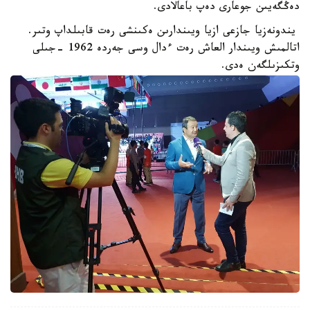
دەڭگەيىن جوعارى دەپ باعالادى.
يندونەزيا جازعى ازيا ويىندارىن ەكىنشى رەت قابىلداپ وتىر.
اتالمىش ويىندار العاش رەت ءدال وسى جەردە 1962 -جىلى
وتكىزىلگەن ەدى.