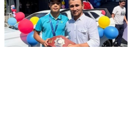
فوتو: instagram.com/ grekoroman_wrestlingkz
باكۋدە وتكەن جاسوسپىرىمدەر اراسىنداعى الەم چەمپيوناتىندا 55
كەلىگە دەيىنگى سالماق دارەجەسىندە التىن مەدال جەڭىپ العان
جاس بالۋانعا سۋ جاڭا اۆتوكولىك پەن اسىل تۇقىمدى تۇلپار
سىيعا تارتىلدى.
چەمپيون جەڭىستەن كەيىنگى اسەرىن ءبولىسىپ، جەتىستىككە
جەتۋ جولىندا قولداۋ كورسەتكەن جاتتىقتىرۋشىلارىنا، اتا-
اناسىنا جانە جانكۇيەرلەرگە العىسىن ءبىلدىردى.
- بۇل جەڭىستىڭ قۋانىشىن سوزبەن جەتكىزۋ قيىن. وسى كۇنگە