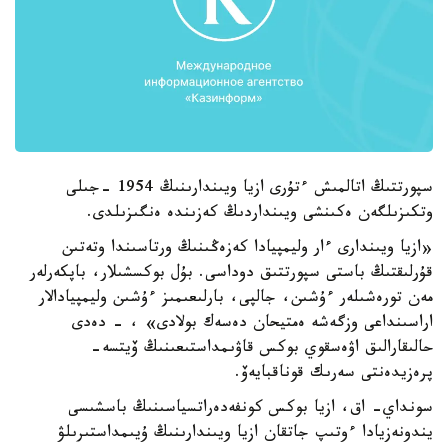
سپورتتىڭ اتالمىش ءتۇرى ازيا ويىندارىنىڭ 1954 -جىلى
وتكىزىلگەن ەكىنشى ويىنداردىڭ كەزىندە ەنگىزىلدى.
«ازيا ويىندارى ءار وليمپيادا كەزەڭىنىڭ ورتاسىندا وتەتىن
قۇرلىقتىڭ باستى سپورتتىق دوداسى. بۇل بوكسشىلار، باپكەرلەر
مەن تورەشىلەر ءۇشىن، جالپى، بارلىعىمىز ءۇشىن وليمپيادالار
اراسىنداعى وزگەشە ەمتيحان دەسەك بولادى» ، - دەدى
حالىقارالىق اۋەسقوي بوكس قاۋىمداستىعىنىڭ ۆيتسە-
پرەزيدەنتى سەرىك قوناقبايەۆ.
سونداي- اق، ازيا بوكس كونفەدەراتسياسىنىڭ باسشىسى
يندونەزيادا ءوتىپ جاتقان ازيا ويىندارىنىڭ ۇيىمداستىرىلۋ