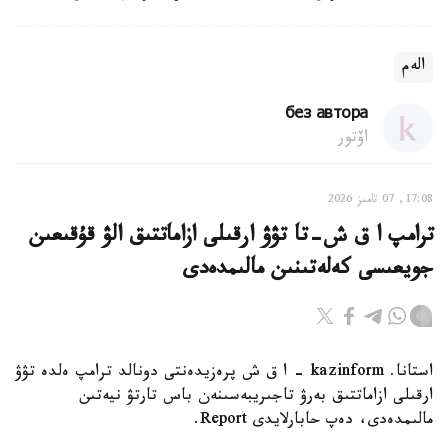
الەم
без автора
اۆتور
17:08, 07 تامىز 2026
ترامپ ا ق ش-تا تۋۋ ارقىلى ازاماتتىق الۋ قۇقىعىن
جويعىسى كەلەتىنىن مالىمدەدى
استانا. kazinform - ا ق ش پرەزيدەنتى دونالد ترامپ ەلدە تۋۋ
ارقىلى ازاماتتىق بەرۋ تاجىريبەسىنەن باس تارتۋ نيەتىن
مالىمدەدى، دەپ حابارلايدى Report.