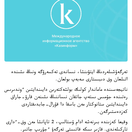
تەرگەۋشىلەردىڭ ايتۋىنشا، نىساندى تەكسەرۋگە ونىڭ ىشىندە
اتىلعان وق دىبىستارى سەبەپ بولعان.
ناتيجەسىندە ماماندار كولىك بولشەكتەرىن دايىندايتىن ءوندىرىس
رەتىندە جۇمىس ىستەپ جاتقان نىساننىڭ ىشىنەن قارۋ-جاراق
دايىندايتىن ستانوكتار مەن باسقا دا قۇرال-جابدىقتاردى
كەزدەستىرگەن.
وقيعا كەزىندە بىرنەشە ادام ۇستالىپ، 2 تاپانشا مەن وق-ءدارى
تاركىلەندى. قازىر ىسكە قاتىستى تەرگەۋ ءجۇرىپ جاتىر.