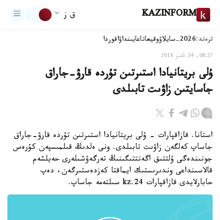
KAZINFORM
ق ز
ترەند:
2026-سايلاۋ
وقيعا
تاعايىنداۋ
اقوردا
08:27, 24 تامىز 2018
ۇلى بريتانيادا استىرتىن تۇردە قارۋ-جاراق
جاسايتىن زاۋىت تابىلدى
استانا. قازاقپارات - ۇلى بريتانيادا استىرتىن تۇردە قارۋ-جاراق
جاساپ كەلگەن زاۋىت تابىلدى. ونى ەلدىڭ قىلمىسپەن كۇرەس
جونىندەگى ۇلتتىق اگەنتتىگىنىڭ تەرگەۋشىلەرى حەيلشەم
قالاسىنداعى وندىرىستىك ايماقتا كەزدەستىرگەن، دەپ
حابارلايدى قازاقپارات 24.kz سىلتەمە جاساپ.