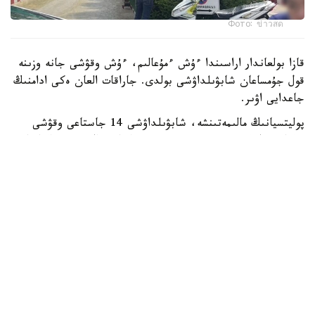
Фото: ข่าวสด
قازا بولعاندار اراسىندا ءۇش ءمۇعالىم، ءۇش وقۋشى جانە وزىنە
قول جۇمساعان شابۋىلداۋشى بولدى. جاراقات العان ەكى ادامنىڭ
جاعدايى اۋىر.
پوليتسيانىڭ مالىمەتىنشە، شابۋىلداۋشى 14 جاستاعى وقۋشى
بولعان. ول كەم دەگەندە 26 رەت وق اتقان، ال تۇتقىندالعاننان
كەيىن ودان تاعى 34 وق تابىلعان. الدىن الا مالىمەت بويىنشا،
تاپانشا ونىڭ اتاسىنا تيەسىلى بولعان.
پوليتسيا سونىمەن قاتار شابۋىلداۋشى مەكتەپ اۋماعىندا وق
اتپاس بۇرىن اتا-اجەسىن ۇيىندە اتىپ ولتىرگەن دەپ شامالاپ
وتىر.
Reuters مالىمەتىنشە، بۇل تايلاندتا 2022 -جىلدان بەرگى ەڭ
ءىرى جاپپاي قىرعىن.
سونداي-اق بۇل بيىل مەكتەپتە بولعان ەكىنشى اتىس: اقپان