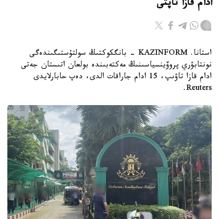
ادام قازا تاپتى
استانا. KAZINFORM - بانگكوكتىڭ سولتۇستىگىندەگى
نونتابۋري پروۆينسياسىنىڭ مەكتەبىندە بولعان اتىستان جەتى
ادام قازا تاۋىپ، 15 ادام جاراقات الدى، دەپ حابارلايدى
Reuters.