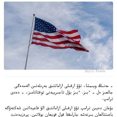
Фото: Pexels
- مەنىڭ ويىمشا، تۋۋ ارقىلى ازاماتتىق بەرىلەتىن الەمدەگى
جالعىز ەل - ءبىز. ءبىز بۇل تاجىريبەنى توقتاتامىز، - دەدى
ترامپ.
بۇعان دەيىن ترامپ تۋۋ ارقىلى ازاماتتىق الۋ قاعيداتىن شەكتەۋگە
باعىتتالعان بىرنەشە جارلىققا قول قويعان بولاتىن. پرەزيدەنت