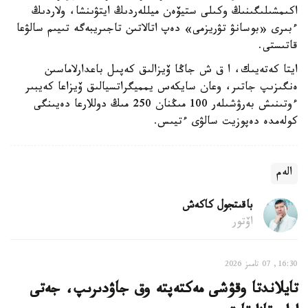
اكىمشىلىگىنىڭ وكىلى ستيۆەن ميللەردىڭ ايتۋىنشا، ولاردىڭ
ءبىرى «بوسانۋ تۋريزمى» دەپ اتالاتىن تاجىريبەگە تىيىم سالۋعا
قاتىستى.
ايتا كەتەيىك، ا ق ش جاڭا ۆيزالىق كەپىل باعدارلاماسىن
ەنگىزىپ جاتىر، وعان سايكەس يمميگراتسيالىق ۆيزاعا كەيبىر
ءوتىنىش بەرۋشىلەر 100 مىڭنان 250 مىڭ دوللارعا دەيىنگى
كولەمدە دەپوزيت سالۋى ءتيىس.
الەم
باقىتجول كاكەش
اۆتور
16:30, 07 تامىز 2026
تايلاندتا وقۋشى مەكتەپتە وق جاۋدىرىپ، جەتى