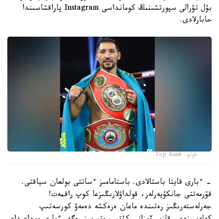
بۇل تۋرالى سپورتشىنىڭ كومانداسى Instagram پاراقشاسىندا
حابارلادى.
فوتو: Top Rank
- ءبارى قايتا باستالادى. باستامامىز ءساتتى بولعان سياقتى.
قۇرمەتتى جانكۇيەرلەر، قولداۋلارىڭىزعا كوپ راقمەت!
جەرلەستەرىڭىز رەتىندە ماعان ەرەكشە دەمەۋ كورسەتىپ