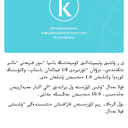
ق ر ۇلتتىق وليمپيادالىق كوميتەتتىڭ باسپا ءسوز قىزمەتى ءمالىم
ەتكەندەي، ەرۇلان ءتۋرنيردى 1/8 فينالدان باستاپ، وڭتۇستىك
كورەيا وكىلىنەن 1:6 ەسەبىمەن ۇتىلعان ەدى.
قولا مەدال ءۇشىن كۇرەستە ول يراندىق ءالي اكبار حەيداريمەن
بەلدەسىپ، 10:0 ەسەبىمەن جەڭىسكە جەتتى.
بۇل گرەك- ريم كۇرەسىنەن قازاقستان ەنشىسىندەگى ءۇشىنشى
قولا مەدال.