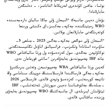
كەلەسىزدەر. قازىر ۆيزانى كۇتىپ وتىرمىز. ەگەر ءبارى ويداعىداي
بولسا، جاقىن كۇندەرى امەريكاعا اتتانامىز، - دەلىنگەن
حابارلامادا.
بۇعان دەيىن جانىبەك ءالىمحان ۇلى جاڭا سالماق دارەجەسىندە
WBO رەيتينگىندە جەكپە-جەكسىز-اق ەكىنشى ورىنعا
كوتەرىلگەنى حابارلانعان بولاتىن.
ءالىمحان ۇلى سوڭعى جەكپە-جەگىن 2025 -جىلعى 5-
ساۋىردە استانادا وتكىزىپ، فرانسيالىق اناۋەل نگاميسسەنگەنى
نوكاۋتپەن جەڭدى. سول كەزدەسۋدە ول ورتا سالماقتاعى WBO
جانە IBF چەمپيوندىق بەلبەۋلەرىن ءساتتى قورعاعان ەدى.
كەيىن ورتا سالماقتاعى WBA چەمپيونىمەن وتەتىن بىرىكتىرۋ
جەكپە-جەگى قارساڭىندا قارسىلاسىنىڭ دوپينگ سىناماسى وڭ
ناتيجە كورسەتىپ، كەزدەسۋ وتپەي قالدى. قارسىلاسى 2026
-جىلدىڭ جەلتوقسانىنا دەيىن سپورتتان شەتتەتىلىپ، IBF
تيتۋلىنان ايىرىلدى. ال جانىبەكتىڭ WBO چەمپيوندىق بەلبەۋى
وزىندە ساقتالىپ قالدى.