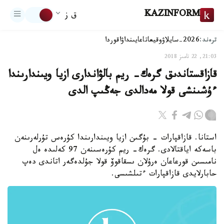
KAZINFORM
ق ز
ترەند:
2026-سايلاۋ
وقيعا
تاعايىنداۋ
اقوردا
21:03, 22 تامىز 2018
قازاقستاندىق گرەك- ريم بالۋاندارى ازيا ويىندارىندا
ءۇشىنشى قولا مەدالدى جەڭىپ الدى
استانا. قازاقپارات - بۇگىن ازيا ويىندارىندا كۇرەس تۇرلەرىنەن
باسەكە اياقتالادى. گرەك- ريم كۇرەسىنەن 97 كەلىدە ەل
نامىسىن قورعاعان ەرۇلان ىسقاقوۆ قولا جۇلدەگەر اتاندى دەپ
حابارلايدى قازاقپارات ءتىلشىسى.