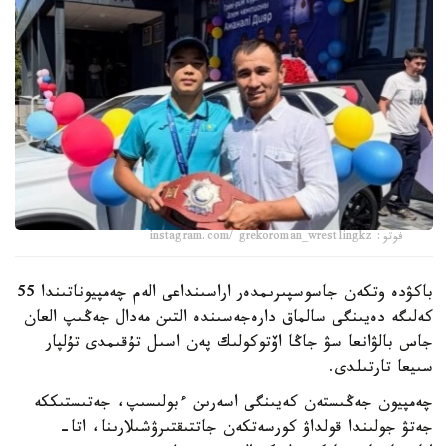
فوتو: instagram.com/ grekoroman_wrestlingkz
باكۋدە وتكەن جاسوسپىرىمدەر اراسىنداعى الەم چەمپيوناتىندا 55
كەلىگە دەيىنگى سالماق دارەجەسىندە التىن مەدال جەڭىپ العان
جاس بالۋانعا سۋ جاڭا اۆتوكولىك پەن اسىل تۇقىمدى تۇلپار
سىيعا تارتىلدى.
چەمپيون جەڭىستەن كەيىنگى اسەرىن ءبولىسىپ، جەتىستىككە
جەتۋ جولىندا قولداۋ كورسەتكەن جاتتىقتىرۋشىلارىنا، اتا-