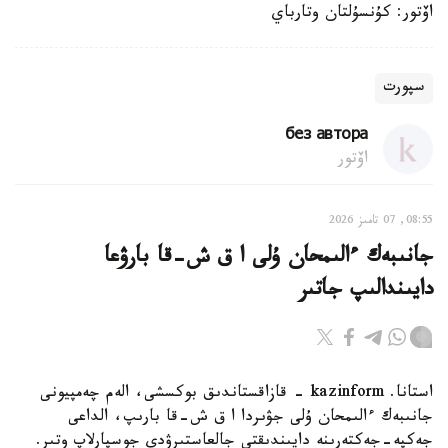
اۆتور: كۇنسۇلتان وتارباي
سپورت
без автора
اۆتور
08:55, 07 تامىز 2026
جانىبەك ءالىمحان ۇلى ا ق ش-قا بارۋعا
دايىندالىپ جاتىر
استانا. kazinform - قازاقستاندىق بوكسشى، الەم چەمپيونى
جانىبەك ءالىمحان ۇلى جۋىردا ا ق ش-قا بارىپ، الداعى
جەكپە-جەكتەرىنە دايىندىقتى جالعاستىرۋدى جوسپارلاپ وتىر.