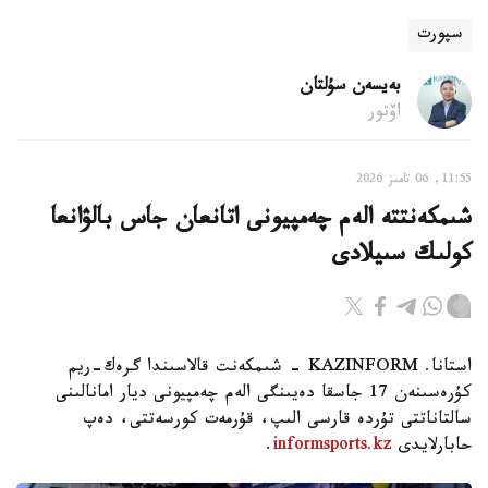
سپورت
بەيسەن سۇلتان
اۆتور
11:55, 06 تامىز 2026
شىمكەنتتە الەم چەمپيونى اتانعان جاس بالۋانعا
كولىك سىيلادى
استانا. KAZINFORM - شىمكەنت قالاسىندا گرەك-ريم
كۇرەسىنەن 17 جاسقا دەيىنگى الەم چەمپيونى ديار امانالىنى
سالتاناتتى تۇردە قارسى الىپ، قۇرمەت كورسەتتى، دەپ
حابارلايدى
informsports.kz
.