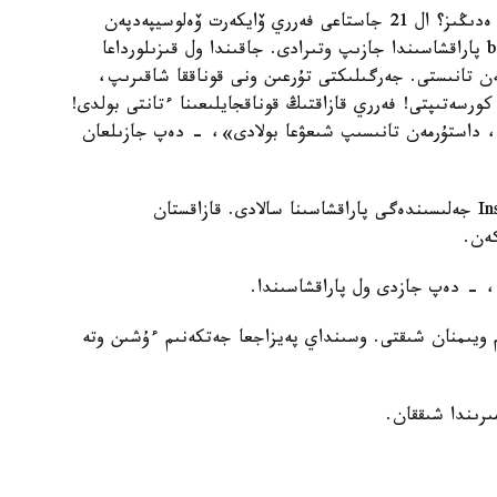
«دوستار، ۆەلوسيپەدپەن الەمدى شارلاۋعا بەل بۋار ما ەدىڭىز؟ ال 21 جاستاعى فەرري ۆايكەرت ۆەلوسيپەدپەن
ساياحاتتاپ، ول جايىندا ءوزىنىڭ @bike_the_world پاراقشاسىندا جازىپ وتىرادى. جاقىندا ول قىزىلورداعا
 تانىستى. جەرگىلىكتى تۇرعىن ونى قوناققا شاقىرىپ،
 كورسەتىپتى! فەرري قازاقتىڭ قوناقجايلىعىنا ءتانتى بولدى!
ن، داستۇرمەن تانىسىپ شىعۋعا بولادى»، - دەپ جازىلعان
فەرري ۆايكەرت ساياحاتتاپ بارعان ءار ەلىن Instagram جەلىسىندەگى پاراقشاسىنا سالادى. قازاقستان
كەن.
، - دەپ جازدى ول پاراقشاسىندا.
 ويىمنان شىقتى. وسىنداي پەيزاجعا جەتكەنىم ءۇشىن وتە