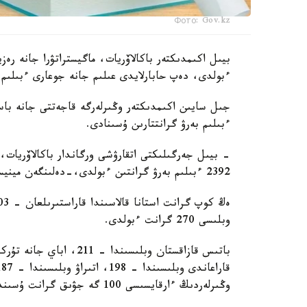
Фото: Gov.kz
ءبولدى، دەپ حابارلايدى عىلىم جانە جوعارى ءبىلىم 
جىل سايىن اكىمدىكتەر وڭىرلەرگە قاجەتتى جانە باسىم
ءبىلىم بەرۋ گرانتتارىن ۇسىنادى.
- بيىل جەرگىلىكتى اتقارۋشى ورگاندار باكالاۆريات، ما
2392 ءبىلىم بەرۋ گرانتىن ءبولدى،-دەلىنگەن مينيسترلىك حابارلاماسىندا.
وبلىسى 270 گرانت ءبولدى.
وڭىرلەردىڭ ءارقايسىسى 100 گە جۋىق گرانت ۇسىندى.