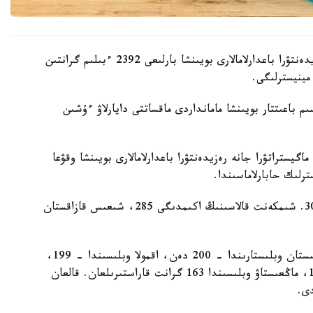
بيىل اكىمدىكتەر باكالاۆريات، ماگيستراتۋرا جانە رەزيدەنتۋرا باعدارلامالارى بويىنشا بارلىعى 2392 ءبىلىم گرانتىن
مينيسترلىگى.
 باعىتتار بويىنشا مامانداردى ماقساتتى دايارلاۋ ءۇشىن
گيستراتۋرا جانە رەزيدەنتۋرا باعدارلامالارى بويىنشا وقۋعا
ەڭ كوپ گرانت استانا قالاسىندا قاراستىرىلعان - 303. شىمكەنت قالاسىنىڭ اكىمدىگى 285، شىعىس قازاقستان
باتىس قازاقستان وبلىسىندا – 211، اباي جانە تۇركىستان وبلىستارىندا – 200 دەن، اقمولا وبلىسىندا – 199،
قاراعاندى وبلىسىندا – 198، اتىراۋ وبلىسىندا – 187، ماڭعىستاۋ وبلىسىندا 163 گرانت قاراستىرىلعان. قالعان