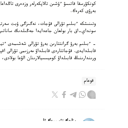
كونكۋرسقا قاتىسۋ ءۇشىن تالاپكەرلەر وزدەرى تاڭداع
بەرۋى كەرەك.
وتىنىشكە ءبىلىم تۋرالى قۇجات، نەگىزگى ۇبت سەرت
سونداي-اق بار بولعان جاعدايدا جەڭىلدىك ساناتىن ر
- ءبىلىم بەرۋ گرانتتارىن بەرۋ تۋرالى شەشىمدى ءتي
قابىلدايدى. قۇجاتتاردى قابىلداۋ مەرزىمى تۋرالى اق
ورىندارىنىڭ قابىلداۋ كوميسسيالارىنان الۋعا بولادى،
قوعام
ريزابەك نۇسىپبەك ۇلى