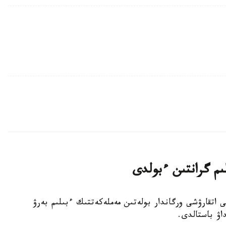
لىم گرانتىن ءبولدى
ا جەرگىلىكتى اتقارۋشى ورگاندار بولەتىن مەملەكەتتىك ءبىلىم بەرۋ
داۋ باستالدى.