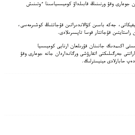
ان جوعارى وقۋ ورنىنىڭ قابىلداۋ كوميسسياسىنا ءوتىنىش
يفيكاتى، جەكە باسىن كۋالاندىراتىن قۇجاتتىڭ كوشىرمەسى،
استايتىن قۇجاتتار قوسا تاپسىرىلادى.
ىستى اكىمدىك جانىنان قۇرىلعان ارنايى كوميسسيا
پاراتتى جەرگىلىكتى اتقارۋشى ورگانداردان جانە جوعارى وقۋ
 دەپ حابارلادى مينيسترلىك.