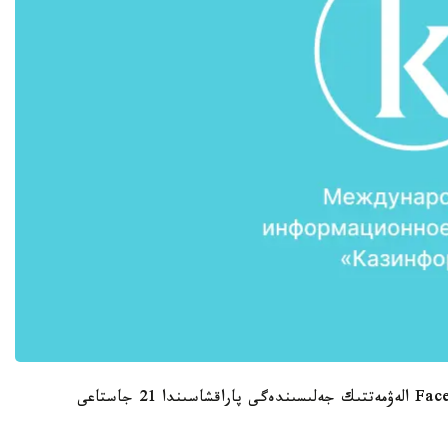
قازاقستانداعى گەرمانيانىڭ ەلشىلىگى ءوزىنىڭ Facebook الەۋمەتتىك جەلىسىندەگى پاراقشاسىندا 21 جاستاعى