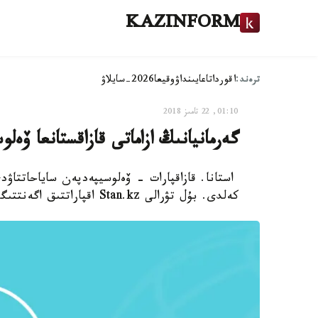
KAZINFORM
ترەند:
اقوردا
تاعايىنداۋ
وقيعا
2026-سايلاۋ
01:10, 22 تامىز 2018
گەرمانيانىڭ ازاماتى قازاقستانعا ۆە
استانا. قازاقپارات - ۆەلوسيپەدپەن ساياحاتتاۋد
كەلدى. بۇل تۋرالى Stan.kz اقپاراتتىق اگەنتتىگى حابارلايدى.