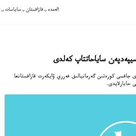
الەمدە
قازاقستان
ساياسات
ت
لوسيپەدپەن ساياحاتتاپ كەلدى
ى جاقسى كورەتىن گەرمانيالىق فەرري ۆايكەرت قازاقستانعا