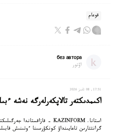
قوعام
без автора
اۆتور
17:51, 08 تامىز 2026
اكىمدىكتەر تالاپكەرلەرگە نەشە ءبى
استانا. KAZINFORM - قازاقستاند
گرانتتارىن تاعايىنداۋ كونكۋرسىنا ءوتىنىش قابىل