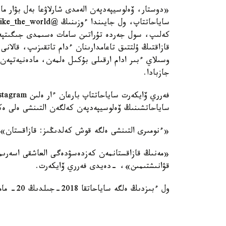
كەلىپ، سول جەردە تۇراتىن سامات ەسىمدى جىگىتپەن
قازاقتىڭ ۇلتتىق تاعامدارىنان ءدام تاتقىزىپ، قالانى
وسىلاي ءبىر ادام ارقىلى بۇكىل ەلمەن، مادەنيەتپە
جازبادا.
ساياحاتشىنىڭ ۆەلوسيپەدپەن كەلگەن التىنشى ەلى ە
«ءنومىرى التىنشى ەلگە قوش كەلدىڭىز: قازاقستان»
«مەنىڭ قازاقستانمەن كەزدەسۋدەگى العاشقى اسەرىم
قۋانىشتىمىن»، -دەيدى فەرري ۆايكەرت.
ول ءبىزدىڭ ەلگە ساياحاتقا 2018-جىلدىڭ 20- مامىرىندا شىققان.