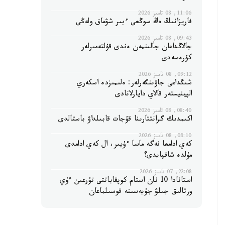
11:06, 08 تامىز 2026
فاريزانىڭ ەڭ سوڭعى ءبىر شۋماق ولەڭى
09:43, 08 تامىز 2026
جالاڭداعان جالىنمەن ەندى قۇلتەمىرلەر
كۇرەسەدى
09:12, 08 تامىز 2026
شىڭداعى جاۋىنگەرلەر: ەلىمىزدە اسكەري
الپينيستەر قالاي دايارلانادى
08:40, 08 تامىز 2026
اكىمدىك گرانتتارىنا قۇجات قابىلداۋ باستالدى
08:10, 08 تامىز 2026
كەي ادامعا نەگە ماسا ءۇيىر، ال كەي ادامدى
مۇلدە شاقپايدى؟
22:08, 07 تامىز 2026
استانادا 10 نان استام كوپقاباتتى تۇرعىن ءۇي
ورتالىق جىلۋ جۇيەسىنە قوسىلماعان