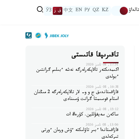
الداۋ
KZ
QZ
РУ
EN
中文
ق ز
ЎЗ
تاقىرىپقا قاتىستى
17:51, 08 تامىز 2026
اكىمدىكتەر تالاپكەرلەرگە نەشە ءبىلىم گرانتىن
ءبولدى
16:38, 08 تامىز 2026
قازاقستاندىق ج و و- لار تالاپكەرلەرگە 2 مىڭنان
استام قوسىمشا گرانت ۇسىنادى
15:12, 08 تامىز 2026
ساكەن سەيفۋللين. كۇرەڭ ات
13:06, 08 تامىز 2026
قازاقستاندا ءبىر تاۋلىكتە ءۇش ورمان ءورتى
تىركەلدى