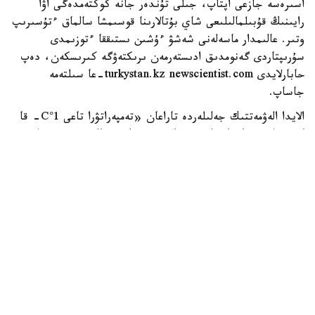
اسىرەسە جازعى اپتاپ، جىلى تۇندەر جانە كوكتەمدەگى اۋا
رايىنىڭ قۇبىلمالىلىعى شاي بۇتالارىنا قوسىمشا سالماق ءتۇسىرىپ
وتىر. عالىمدار ماسەلەنى شەشۋ ءۇشىن ىستىققا ءتوزىمدى
سۇرىپتاردى گەنومدىق ادىستەرمەن ىرىكتەۋگە كىرىسكەن، دەپ
حابارلايدى turkystan.kz newscientist.com-عا سىلتەمە
جاساپ.
الايدا الەۋمەتتىك جەلىلەردە تاراعان «تەمپەراتۋرا تاعى 1°C- قا
كوتەرىلسە، ماتچا مۇلدە جوعالادى» دەگەن مالىمدەمەنى عىلىمي
تۇرعىدان دالەلدەنگەن بولجام دەۋگە بولمايدى. قازىرگى
زەرتتەۋلەر كليماتتىڭ جىلىنۋى ءونىم كولەمىن ازايتىپ، جوعارى
ساپالى ماتچانىڭ ءدامىن وزگەرتۋى مۇمكىن ەكەنىن كورسەتەدى.
ءبىراق ناقتى ءبىر گرادۋسقا بايلانعان جويىلۋ شەگى انىقتالعان
جوق.
ماتچا كادىمگى كەپتىرىلگەن شاي جاپىراعىنان ەمەس، تەنچا
دەپ اتالاتىن ارنايى شيكىزاتتان دايىندالادى. ەگىن جيناۋعا
بىرنەشە اپتا قالعاندا شاي بۇتالارى كۇن ساۋلەسىنەن
كولەڭكەلەنەدى. بۇل جاپىراقتاعى حلوروفيلل مەن بوس