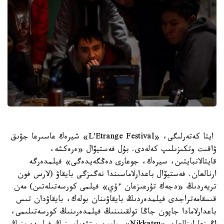
ايتا كەتەرلىگى، «L'Etrange Festival» شيرەك عاسىرعا جۋىق
ۋاقىت وتكىزىلىپ كەلەدى. بۇل فەستيۆال «ەرەكشە،
قايتالانبايتىن، سيرەك، جوعارى دەڭگەيدەگى» فيلمدەرگە
ارنالعان. فەستيۆال باعدارلاماسىندا نەگىزگى بايقاۋ (لارس فون
تريەردىڭ «دجەك تۇرعىزعان ءۇي» فيلمى كورسەتىلەتىن) مەن
قىسقامەتراجدى فيلمدەردىڭ بايقاۋىنان بولەك، بايقاۋدان تىس
باعدارلامادا جاپون جاڭا تولقىنىنىڭ فيلمدەرىنىڭ كورسەتىلىمى،