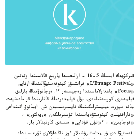
قىركۇيەك ايىنىڭ 5-16 - ارالىعىندا پاريج قالاسىندا وتەتىن
«L'Etrange Festival» فرانتسۋز كينوفەستيۆالىنىڭ ارنايى
«Focus» باعدارلاماسىندا رەجيسسەر ءا. ەرجانوۆتىڭ بارلىق
فيلمدەرى كورسەتىلەدى. بۇل فيلمدەردىڭ قاتارىندا قر مادەنيەت
جانە سپورت مينيسترلىگىنىڭ تاپسىرىسىمەن ش. ايمانوۆ اتىنداعى
«قازاقفيلم» كينوستۋدياسىندا تۇسىرىلگەن «ريەلتور» ،
«قوجايىن» ، ء«تۇن قۇدايى» سىندى كارتينالار بار.
فەستيۆالدى ۇيىمداستىرۋشىلار ءوز تاڭداۋلارى تۇرعىسىندا: