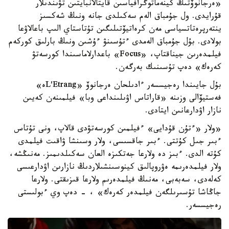
«ەرجانوۆتىڭ كينەماتوگرافياسىن قايتالانبايتىن تۋىندىلار
قۇرايدى. ول جۇمباق الەم سەكىلدى جانە ونىڭ شەكسىز
ينتەرپرەتاتسياسى مەن كرەاتيۆتىلىگىن تۇتاستاي الىپ باعالاۋعا
بولادى. بۇل جۇمباق الەمدى ءتۇسىنۋ ءۇشىن ونىڭ بارلىق كوركەم
فيلمدەرىن جيناقتاپ، «Focus» باعدارلاماسىندا كورسەتۋ
كەرەك» دەپ تۇسىنىك بەرگەن.
بۇل جايىندا رەجيسسەر ءادىلحان ەرجانوۆ «L'Etrangە»
فەستيۆالى وزىنە «قاراتاس اۋىلىنداعى وبا» فيلمىنەن كەيىن
نازار اۋدارعانىن ايتادى.
«ولار «ءتۇن قۇدايى» ءفيلمىن كورسەتۋدى قالاپ، ونى تۇتاس
ءبىر جىل كۇتتى. ءبىر جاقسىسى، ولار وسىنشا ۋاقىت فيلمدى
كۇتە الدى. ءبىز دە ولارعا جەتكىزە العان سەكىلدىمىز. مەنىڭشە،
ولار فيلمدەرىمە ەۋروپالىق كينوسىنشىلاردىڭ نازارىن اۋدارعىسى
كەلەدى، سەبەبى، مەنىڭ فيلمدەرىم ولارعا قىزىقتى. ولارعا
جاڭاشا تۇسىرىلگەن فيلمدەر كەرەك» ، - دەپ وي ءبولىستى
رەجيسسەر.