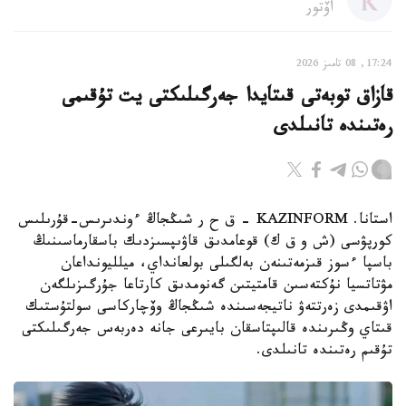
اۆتور
17:24, 08 تامىز 2026
قازاق توبەتى قىتايدا جەرگىلىكتى يت تۇقىمى
رەتىندە تانىلدى
استانا. KAZINFORM – ق ح ر شىڭجاڭ ءوندىرىس-قۇرىلىس
كورپۋسى (ش و ق ك) قوعامدىق قاۋىپسىزدىك باسقارماسىنىڭ
باسپا ءسوز قىزمەتىنەن بەلگىلى بولعانداي، ميلليونداعان
مۋتاتسيا نۇكتەسىن قامتيتىن گەنومدىق كارتاعا جۇرگىزىلگەن
اۋقىمدى زەرتتەۋ ناتيجەسىندە شىڭجاڭ وۆچاركاسى سولتۇستىك
قىتاي وڭىرىندە قالىپتاسقان بايىرعى جانە دەربەس جەرگىلىكتى
تۇقىم رەتىندە تانىلدى.