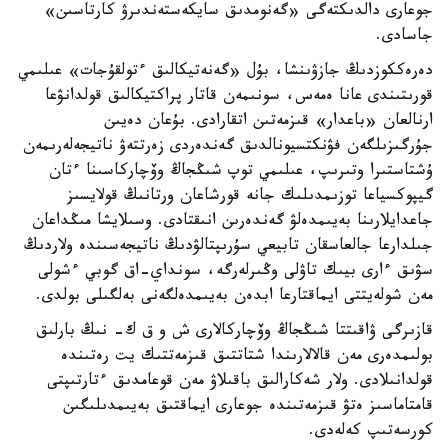
جوعارى دالدىكتەگى «گەنومدىق سايكەستەندىرۋ كارتاسىن»
جاسادى.
دەرەككوزدىڭ جازۋىنشا، بۇل «گەنەتيكالىق ءتولقۇجات» عىلىمي
قورىتىندى عانا ەمەس، سونىمەن قاتار پراكتيكالىق قولدانۋعا
ارنالعان «باعدار» قىزمەتىن اتقارادى. بۇعان دەيىن
جۇرگىزىلگەن فۋنكتسيونالدىق گەندەردى زەرتتەۋ ناتيجەلەرىمەن
ۇشتاستىرا وتىرىپ، عىلىمي توپ شىڭجاڭ وۆچاركاسىنا ءتان
گيپوكسياعا توزىمدىلىك جانە قورشاعان ورتانىڭ قولايسىز
جاعدايلارىنا بەيىمدەلۋ گەندەرىن انىقتادى. وسىلايشا مىڭداعان
جىلدارعا جالعاسقان تابيعي سۇرىپتالۋدىڭ ناتيجەسىندە ولاردىڭ
سۋىق ءارى بيىك تاۋلى وڭىرلەرگە، سونداي-اق گوبي ءشولى
مەن شولەيتتى ايماقتارعا ابدەن بەيىمدەلگەنى بەلگىلى بولدى.
قازىرگى ۋاقىتتا شىڭجاڭ وۆچاركالارى ش و ق ك- نىڭ بارلىق
بولىمدەرى مەن قالالارىندا شتاتتىق قىزمەتتىك يت رەتىندە
قولدانىلادى. ولار شەكارالىق باقىلاۋ مەن قوعامدىق ءتارتىپتى
قامتاماسىز ەتۋ قىزمەتىندە جوعارى ايماقتىق بەيىمدىلىگىن
كورسەتىپ كەلەدى.