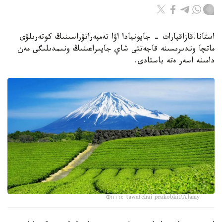
استانا.قازاقپارات - جاپونيادا اۋا تەمپەراتۋراسىنىڭ كوتەرىلۋى
ماتچا وندىرىسىنە قاجەتتى شاي جاپىراعىنىڭ ونىمدىلىگى مەن
دامىنە اسەر ەتە باستادى.
Фото: tawatchai prakobkit/Alamy