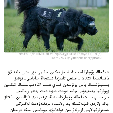
Фото: ҚХР Шыңжаң Өндіріс-құрылыс корпусы (ШӨҚК)
Қоғамдық қауіпсіздік басқармасы
شىڭجاڭ وۆچاركاسىنىڭ شىعۋ تەگىن عىلىمي تۇرعىدان ناقتىلاۋ
ماقساتىندا 2025 -جىلعى تامىزدا شىڭجاڭ ساياسي-قۇقىق
ينستيتۋتىنىڭ باس بولۋىمەن قىتاي عىلىم اكادەمياسىنىڭ كۋنمين
زوولوگيا ينستيتۋتى جانە شوقك قىزمەتتىك يتتەر ورتالىعى
بىرلەسىپ، «شىڭجاڭ وۆچاركاسىنىڭ تۇقىمدىق تازالىعىن ساقتاۋ
جانە ولاردى قىزمەتتىك يت رەتىندە ىرىكتەۋدىڭ نەگىزگى
تەحنولوگيالارىن ازىرلەۋ مەن قولدانۋ» جوباسىن ىسكە قوسقان