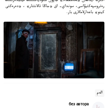
اڭىزعا اينالعان «Nikkatsu» جاپون ستۋدياسىنىڭ فيلمدەرىنىڭ
رەتروسپەكتيۆاسى، سونداي- اق «جاڭا تالانتتار» ، «دەرەكتى
كينو» باعدارلامالارى بار.
الەم
без автора