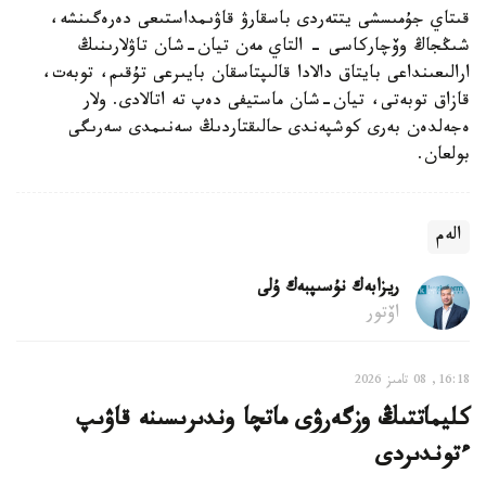
قىتاي جۇمىسشى يتتەردى باسقارۋ قاۋىمداستىعى دەرەگىنشە،
شىڭجاڭ وۆچاركاسى - التاي مەن تيان-شان تاۋلارىنىڭ
ارالىعىنداعى بايتاق دالادا قالىپتاسقان بايىرعى تۇقىم، توبەت،
قازاق توبەتى، تيان-شان ماستيفى دەپ تە اتالادى. ولار
ەجەلدەن بەرى كوشپەندى حالىقتاردىڭ سەنىمدى سەرىگى
بولعان.
الەم
ريزابەك نۇسىپبەك ۇلى
اۆتور
16:18, 08 تامىز 2026
كليماتتىڭ وزگەرۋى ماتچا وندىرىسىنە قاۋىپ
ءتوندىردى