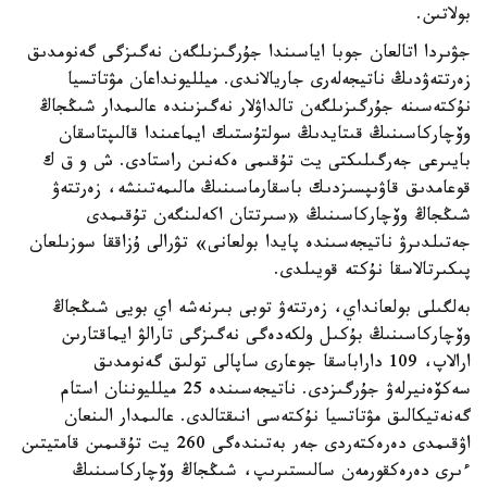
بولاتىن.
جۋىردا اتالعان جوبا اياسىندا جۇرگىزىلگەن نەگىزگى گەنومدىق
زەرتتەۋدىڭ ناتيجەلەرى جاريالاندى. ميلليونداعان مۋتاتسيا
نۇكتەسىنە جۇرگىزىلگەن تالداۋلار نەگىزىندە عالىمدار شىڭجاڭ
وۆچاركاسىنىڭ قىتايدىڭ سولتۇستىك ايماعىندا قالىپتاسقان
بايىرعى جەرگىلىكتى يت تۇقىمى ەكەنىن راستادى. ش و ق ك
قوعامدىق قاۋىپسىزدىك باسقارماسىنىڭ مالىمەتىنشە، زەرتتەۋ
شىڭجاڭ وۆچاركاسىنىڭ «سىرتتان اكەلىنگەن تۇقىمدى
جەتىلدىرۋ ناتيجەسىندە پايدا بولعانى» تۋرالى ۇزاققا سوزىلعان
پىكىرتالاسقا نۇكتە قويىلدى.
بەلگىلى بولعانداي، زەرتتەۋ توبى بىرنەشە اي بويى شىڭجاڭ
وۆچاركاسىنىڭ بۇكىل ولكەدەگى نەگىزگى تارالۋ ايماقتارىن
ارالاپ، 109 داراباسقا جوعارى ساپالى تولىق گەنومدىق
سەكۆەنيرلەۋ جۇرگىزدى. ناتيجەسىندە 25 ميلليوننان استام
گەنەتيكالىق مۋتاتسيا نۇكتەسى انىقتالدى. عالىمدار الىنعان
اۋقىمدى دەرەكتەردى جەر بەتىندەگى 260 يت تۇقىمىن قامتيتىن
ءىرى دەرەكقورمەن سالىستىرىپ، شىڭجاڭ وۆچاركاسىنىڭ