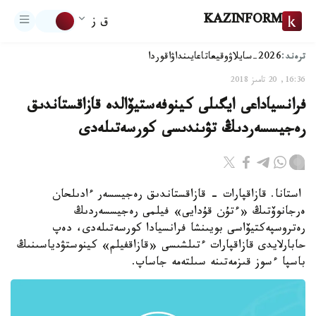
KAZINFORM
ق ز
ترەند:
2026-سايلاۋ
وقيعا
تاعايىنداۋ
اقوردا
16:36, 20 تامىز 2018
فرانسياداعى ايگىلى كينوفەستيۆالدە قازاقستاندىق
رەجيسسەردىڭ تۋىندىسى كورسەتىلەدى
استانا. قازاقپارات - قازاقستاندىق رەجيسسەر ءادىلحان
ەرجانوۆتىڭ «ءتۇن قۇدايى» فيلمى رەجيسسەردىڭ
رەتروسپەكتيۆاسى بويىنشا فرانسيادا كورسەتىلەدى، دەپ
حابارلايدى قازاقپارات ءتىلشىسى «قازاقفيلم» كينوستۋدياسىنىڭ
باسپا ءسوز قىزمەتىنە سىلتەمە جاساپ.