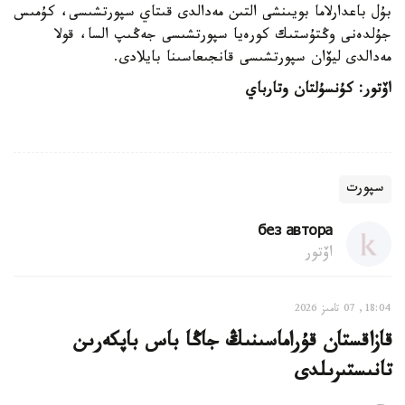
بۇل باعدارلاما بويىنشى التىن مەدالدى قىتاي سپورتشىسى، كۇمىس
جۇلدەنى وڭتۇستىك كورەيا سپورتشىسى جەڭىپ السا، قولا
مەدالدى ليۆان سپورتشىسى قانجىعاسىنا بايلادى.
اۆتور:
كۇنسۇلتان وتارباي
سپورت
без автора
اۆتور
18:04, 07 تامىز 2026
قازاقستان قۇراماسىنىڭ جاڭا باس باپكەرىن
تانىستىرىلدى