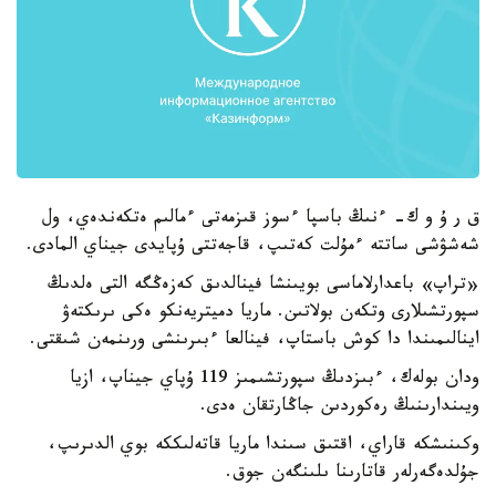
ق ر ۇ و ك- ءنىڭ باسپا ءسوز قىزمەتى ءمالىم ەتكەندەي، ول
شەشۋشى ساتتە ءمۇلت كەتىپ، قاجەتتى ۇپايدى جيناي المادى.
«تراپ» باعدارلاماسى بويىنشا فينالدىق كەزەڭگە التى ەلدىڭ
سپورتشىلارى وتكەن بولاتىن. ماريا دميتريەنكو ەكى ىرىكتەۋ
اينالىمىندا دا كوش باستاپ، فينالعا ءبىرىنشى ورىنمەن شىقتى.
ودان بولەك، ءبىزدىڭ سپورتشىمىز 119 ۇپاي جيناپ، ازيا
ويىندارىنىڭ رەكوردىن جاڭارتقان ەدى.
وكىنىشكە قاراي، اقتىق سىندا ماريا قاتەلىككە بوي الدىرىپ،
جۇلدەگەرلەر قاتارىنا ىلىنگەن جوق.