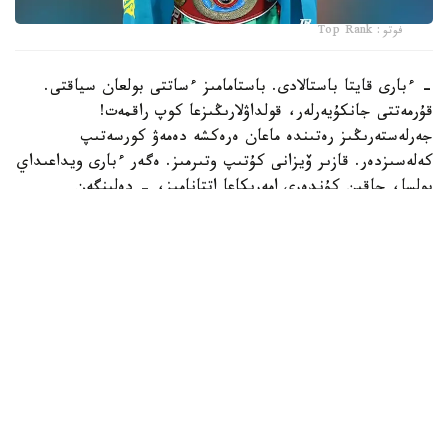
فوتو: Top Rank
- ءبارى قايتا باستالادى. باستامامىز ءساتتى بولعان سياقتى.
قۇرمەتتى جانكۇيەرلەر، قولداۋلارىڭىزعا كوپ راقمەت!
جەرلەستەرىڭىز رەتىندە ماعان ەرەكشە دەمەۋ كورسەتىپ
كەلەسىزدەر. قازىر ۆيزانى كۇتىپ وتىرمىز. ەگەر ءبارى ويداعىداي
بولسا، جاقىن كۇندەرى امەريكاعا اتتانامىز، - دەلىنگەن
حابارلامادا.
بۇعان دەيىن جانىبەك ءالىمحان ۇلى جاڭا سالماق دارەجەسىندە
WBO رەيتينگىندە جەكپە-جەكسىز-اق ەكىنشى ورىنعا
كوتەرىلگەنى حابارلانعان بولاتىن.
ءالىمحان ۇلى سوڭعى جەكپە-جەگىن 2025 -جىلعى 5-
ساۋىردە استانادا وتكىزىپ، فرانسيالىق اناۋەل نگاميسسەنگەنى
نوكاۋتپەن جەڭدى. سول كەزدەسۋدە ول ورتا سالماقتاعى WBO
جانە IBF چەمپيوندىق بەلبەۋلەرىن ءساتتى قورعاعان ەدى.
كەيىن ورتا سالماقتاعى WBA چەمپيونىمەن وتەتىن بىرىكتىرۋ