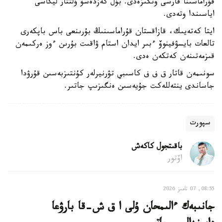
قۇراماسىنا قارسى وتكىزەدى. بۇل كەزدەسۋ ۇلتتار ليگاسى
اياسىندا وتەدى.
ايتا كەتەيىك، قازاقستان قۇراماسىنىڭ بۇرىنعى باس باپكەرى
تالعات بايسۋفينوۆ ءبىر ايدان استام ۋاقىت بۇرىن ءوز ەركىمەن
قىزمەتىنەن كەتكەن ەدى.
سونىمەن قاتار ق ف ف كاسىبي تۋرنيرلەر كۇنتىزبەسىن قۇرۋدا
جاساندى ينتەللەكت جۇيەسىن ەنگىزىپ جاتىر.
سپورت
باقىتجول كاكەش
اۆتور
08:55, 07 تامىز 2026
جانىبەك ءالىمحان ۇلى ا ق ش-قا بارۋعا