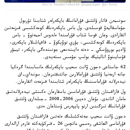
Фото: Казахстанская федерация футбола
سونىمەن قاتار ۇلتتىق قۇرامانىڭ باپكەرلەر شتابىنا نۇربول
جۇماسقاليەۆ قوسىلدى. ول باس باپكەردىڭ كومەكشىسى قىزمەتىن
اتقارادى. وعان قوسا شتاب قۇرامىندا ەلدوس احمەتوۆ - باس
باپكەردىڭ كومەكشىسى، يۋري نوۆيكوۆ - قاقپاشىلار باپكەرى،
ۆاديم بوروۆسكي - دەنە دايىندىعى جونىندەگى باپكەر، تيمۋر
قۇسايىنوۆ اناليتيك بولىپ جۇمىس ىستەيدى.
62 جاستاعى دجون ۆانت سحيپ باپكەرلىك مانسابىندا گرەكيا
جانە ارمەنيا ۇلتتىق قۇرامالارىن جاتتىقتىرعان. سونداي-اق
نيدەرلاند قۇراماسىنىڭ باپكەرلەر شتابىندا قىزمەت اتقارعان.
ول قازاقستان ۇلتتىق قۇراماسىن باسقارعان ەكىنشى نيدەرلاندتىق
مامان اتاندى. بۇعان دەيىن 2006-2008 -جىلدارى ۇلتتىق
قۇرامانىڭ تىزگىنىن ارنو پايپەرس ۇستاعان ەدى.
دجون ۆانت سحيپ جەتەكشىلىك ەتەتىن قازاقستان ۇلتتىق
قۇراماسى العاشقى رەسمي ماتچىن 26 -قىركۇيەكتە فارەر ارالدارى