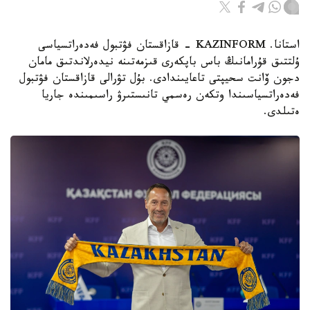
استانا. KAZINFORM - قازاقستان فۋتبول فەدەراتسياسى
ۇلتتىق قۇرامانىڭ باس باپكەرى قىزمەتىنە نيدەرلاندتىق مامان
دجون ۆانت سحيپتى تاعايىندادى. بۇل تۋرالى قازاقستان فۋتبول
فەدەراتسياسىندا وتكەن رەسمي تانىستىرۋ راسىمىندە جاريا
ەتىلدى.