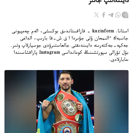
دايىندالىپ جاتىر
استانا. kazinform - قازاقستاندىق بوكسشى، الەم چەمپيونى
جانىبەك ءالىمحان ۇلى جۋىردا ا ق ش-قا بارىپ، الداعى
جەكپە-جەكتەرىنە دايىندىقتى جالعاستىرۋدى جوسپارلاپ وتىر.
بۇل تۋرالى سپورتشىنىڭ كومانداسى Instagram پاراقشاسىندا
حابارلادى.