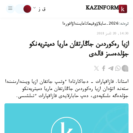
KAZINFORM
ق ز
ترەند:
2026-سايلاۋ
وقيعا
تاعايىنداۋ
اقوردا
14:30, 20 تامىز 2018
ازيا رەكوردىن جاڭارتقان ماريا دميتريەنكو
جۇلدەسىز قالدى
استانا. قازاقپارات - دجاكارتادا ءوتىپ جاتقان ازيا ويىندارىنىندا
ستەند اتۋدان ازيا رەكوردىن جاڭارتقان ماريا دميتريەنكو
جۇلدەگە ىلىكپەدى، دەپ حابارلايدى قازاقپارات ءتىلشىسى.