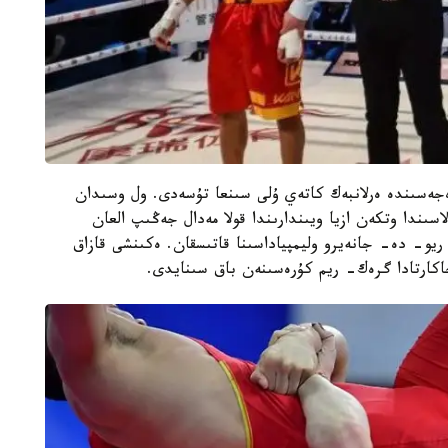
ىنەن 65 كەلى سالماق دارەجەسىندە ەرلانبەك كاتەي ۇلى سىنعا تۇسەدى. ول وسىدان
ندا وتكەن ازيا ويىندارىندا قولا مەدال جەڭىپ العان
ريو- دە- جانەيرو وليمپياداسىنا قاتىسقان. ەكىنشى قازاق
كارتادا گرەك- ريم كۇرەسىنەن باق سىنايدى.