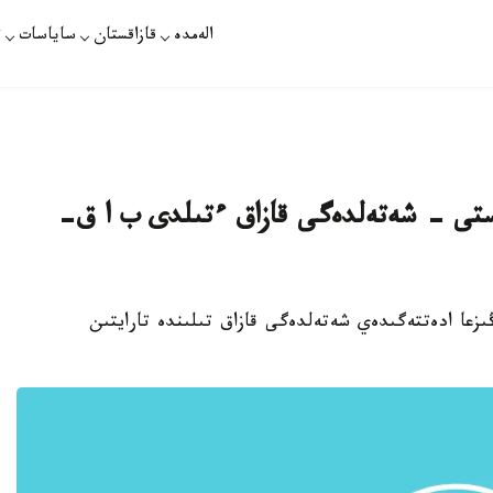
الەمدە
قازاقستان
ساياسات
ت
قوستى - شەتەلدەگى قازاق ءتىلدى ب ا ق-
ىڭىزعا ادەتتەگىدەي شەتەلدەگى قازاق تىلىندە تارايتىن