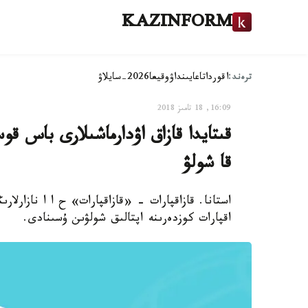
KAZINFORM
ترەند:
اقوردا
تاعايىنداۋ
وقيعا
2026-سايلاۋ
16:09, 18 تامىز 2018
قىتايدا قازاق اۋدارماشىلارى باس 
قا شولۋ
استانا. قازاقپارات - «قازاقپارات» ح ا ا نازارلار
اقپارات كوزدەرىنە اپتالىق شولۋىن ۇسىنادى.