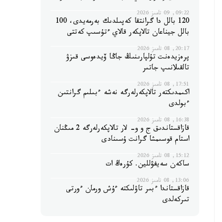
09:22, 09 تامىز 2026
120 بالل دا گرانتقا كەپىلدىك بەرمەيدى، 100
بالل جيناعان تالاپكەر قالاي ءتۇسىپ كەتتى
20:17, 08 تامىز 2026
پرەزيدەنت تۇلپارىنىڭ جاڭا ۆيدەوسى قىزۋ
تالقىلانىپ جاتىر
17:51, 08 تامىز 2026
اكىمدىكتەر تالاپكەرلەرگە نەشە ءبىلىم گرانتىن
ءبولدى
16:38, 08 تامىز 2026
قازاقستاندىق ج و و- لار تالاپكەرلەرگە 2 مىڭنان
استام قوسىمشا گرانت ۇسىنادى
15:12, 08 تامىز 2026
ساكەن سەيفۋللين. كۇرەڭ ات
13:06, 08 تامىز 2026
قازاقستاندا ءبىر تاۋلىكتە ءۇش ورمان ءورتى
تىركەلدى