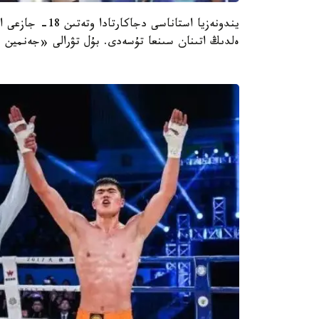
يندونەزيا استاناس
ەلدىڭ اتىنان سىنعا تۇسەدى. بۇل تۋرالى «جەنمين ج