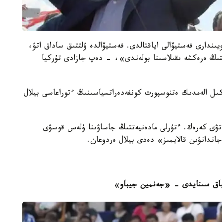
ندارى فەستيۆالى اياقتالدى. فەستيۆالدە ۇلتتىق ساداق اتۋ،
تتىڭ ەرەكشە ىقىلاسىنا بولەندى»، - دەپ جازادى تۇركيا
 الەمدىك ەتنوسپورت كونفەدەراتسياسىنىڭ ءتوراعاسى بيلال
تۋى كەرەك. ءتۇرلى مادەنيەتتىڭ جاساۋىنا ۇلەس قوسۋى
اندانۋىن قالايمىز» دەدى بيلال ەردوعان.
ا باق سىنايدى - «جەنمين جيباو
»