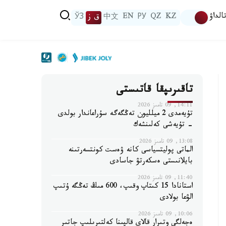
الداۋ
KZ
QZ
РУ
EN
中文
ق ز
ЎЗ
تاقىرىپقا قاتىستى
14:11, 09 تامىز 2026
تۇيەمدى 2 ميلليون تەڭگەگە سۇراعاندار بولدى
- تۇيەشى كەلىنشەك
13:08, 09 تامىز 2026
الماتى پوليتسياسى كانە ۋەست كونتسەرتىنە
بايلانىستى ەسكەرتۋ جاسادى
11:40, 09 تامىز 2026
استانادا 15 كىتاپ وقىپ، 600 مىڭ تەڭگە ۇتىپ
الۋعا بولادى
10:06, 09 تامىز 2026
ەجەلگى وتىرار قالاي قالپىنا كەلتىرىلىپ جاتىر