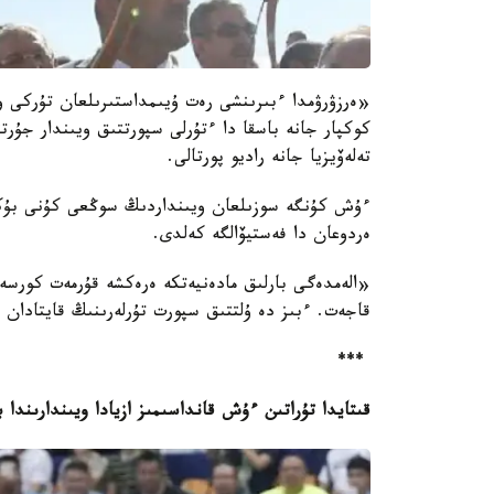
«ەرزۋرۋمدا ءبىرىنشى رەت ۇيىمداستىرىلعان تۇركى ويى
كوكپار جانە باسقا دا ءتۇرلى سپورتتىق ويىندار جۇر
تەلەۆيزيا جانە راديو پورتالى.
ءۇش كۇنگە سوزىلعان ويىنداردىڭ سوڭعى كۇنى بۇكىل
ەردوعان دا فەستيۆالگە كەلدى.
«الەمدەگى بارلىق مادەنيەتكە ەرەكشە قۇرمەت كورسە
قاجەت. ءبىز دە ۇلتتىق سپورت تۇرلەرىنىڭ قايتادان ج
***
قىتايدا تۇراتىن ءۇش قانداسىمىز ازيادا ويىندارىند