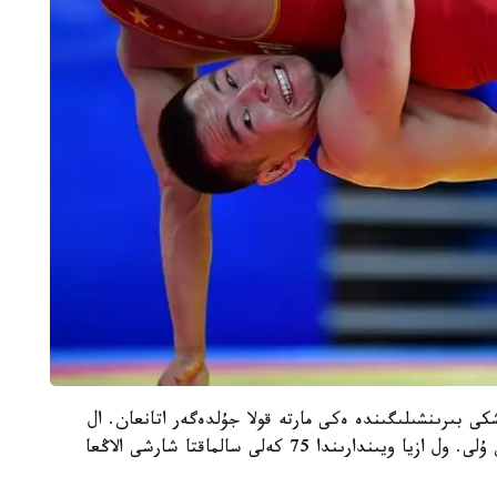
تا قىتايدىڭ ىشكى بىرىنشىلىگىندە ەكى مارتە قولا جۇلدەگەر اتانعان. ال
ءۇشىنشى قانداسىمىز - بوكسشى توقتاربەك تاڭاتقان ۇلى. ول ازيا ويىندارىندا 75 كەلى سالماقتا شارشى الاڭعا