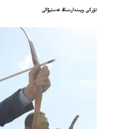
تۇركى ويىندارىنىڭ فەستيۆالى