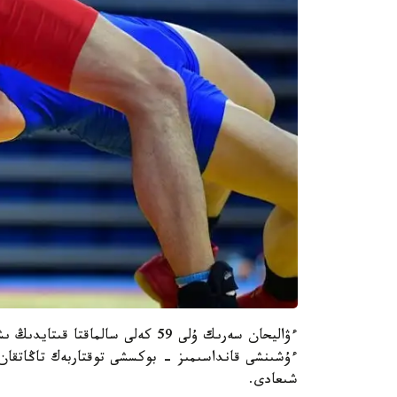
ءۋاليحان سەرىك ۇلى 59 كەلى سالماق
شىعادى.