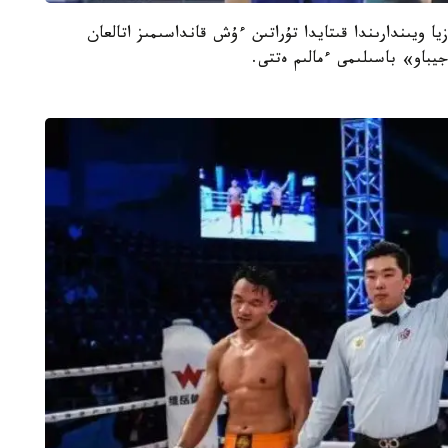
ى دجاكارتادا وتەتىن 18- جازعى ازيا ويىندارىندا قىتايدا تۇراتىن ءۇش قانداسىمىز اتالعان
يباو» باسىلىمى ءمالىم ەتتى.