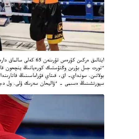
ايتالىق ەركىن كۇرەس تۇر
ءتورت جىل بۇرىن وڭتۇستىك كورەيانىڭ ينچحون قالاسى
بولاتىن. سونداي- اق، قىتاي قۇراماسىنىڭ قاتارىندا 
سپورتشىنىڭ ەسىمى - ءۋاليحان سەرىك ۇلى. ول دجا