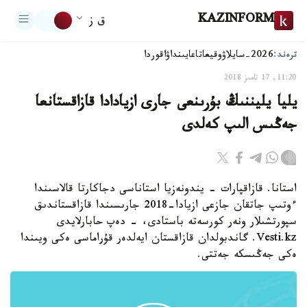
KAZINFORM
ق ز
ترەند:
2026-سايلاۋ
وقيعا
تاعايىنداۋ
اقوردا
11:20, 17 تامىز 2018
يليا يليننىڭ بۇرىنعى جارى ازيادادا قازاقستانعا
جەڭىس الىپ كەلدى
استانا. قازاقپارات - يندونەزيا استاناسى دجاكارتا قالاسىندا
ءوتىپ جاتقان جازعى ازيادا-2018 جارىسىندا قازاقستاندىق
سپورتشىلار ونەر كورسەتە باستادى، - دەپ حابارلايدى
Vesti.kz. گاندبولدان قازاقستان ايەلدەر قۇراماسى ەكى ويىندا
ەكى جەڭىسكە جەتتى.