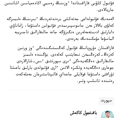
فۋتبول كلۋبى قازاقستاندا ءوزىنىڭ رەسمي اكادەمياسىن اشاتىنىن
جاريالادى.
الەمدىك فۋتبولداعى جەتەكشى برەندتەردىڭ ءبىرىنىڭ ەلىمىزگە
كەلۋى بالالار مەن جاسوسپىرىمدەر فۋتبولىن دامىتۋعا، زاماناۋي
دايارلىق ادىستەمەلەرىن ەنگىزۋگە جانە حالىقارالىق تاجىريبە
الماسۋعا مۇمكىندىك بەرەدى.
قازاقستان ەۋروپانىڭ فۋتبول كەڭىستىگىندەگى ءوز ورنىن
كەزەڭ-كەزەڭىمەن نىعايتىپ كەلەدى. بۇگىندە ەلىمىز
حالىقارالىق دەڭگەيدەگى ءىرى سپورتتىق ءىس-شارالاردى
جوعارى دەڭگەيدە وتكىزە الاتىن ءارى فۋتبولدى بارلىق باعىتتا
تۇراقتى دامىتۋعا قولايلى جاعداي قالىپتاستىرعان مەملەكەت
رەتىندە تانىلىپ وتىر.
سپورت
باقىتجول كاكەش