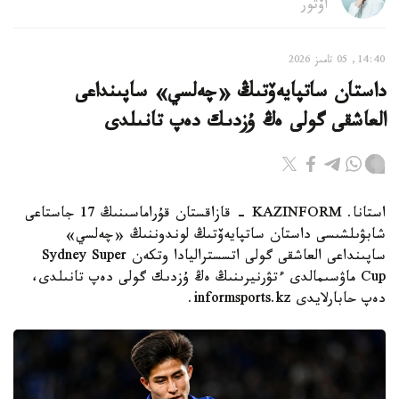
اۆتور
14:40, 05 تامىز 2026
داستان ساتپايەۆتىڭ «چەلسي» ساپىنداعى
العاشقى گولى ەڭ ۇزدىك دەپ تانىلدى
استانا. KAZINFORM - قازاقستان قۇراماسىنىڭ 17 جاستاعى
شابۋىلشىسى داستان ساتپايەۆتىڭ لوندوننىڭ «چەلسي»
ساپىنداعى العاشقى گولى اتسستراليادا وتكەن Sydney Super
Cup ماۋسىمالدى ءتۋرنيرىنىڭ ەڭ ۇزدىك گولى دەپ تانىلدى،
دەپ حابارلايدى informsports.kz.