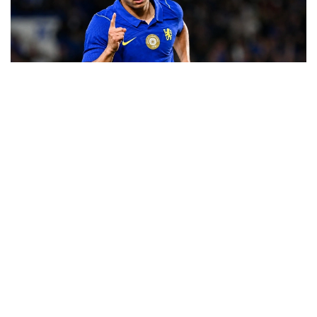
Фото: "Челси" ФК баспасөз қызметі
ساتپايەۆ بۇل گولدى «ۋەستەرن سيدنەي ۋوندەرەرس»
كومانداسىنا قارسى ماتچتا سوقتى. ول الاڭنىڭ ورتاسىنان
بەرىلگەن پاستى قابىلداپ، قارسىلاس قورعاۋشىلارىنان وزىپ
شىعىپ، ءدال سوققىمەن دوپتى قاقپاعا توعىتتى. بۇل گول
ساتپايەۆتىڭ عانا ەمەس، باس باپكەر حابي الونسونىڭ دا
«چەلسي» ساپىنداعى العاشقى دوبى بولاتىن.
ءتۋرنيردىڭ ۇزدىك گولدارى رەيتينگىندە ەكىنشى ورىنعا
«توتتەنحەم» شابۋىلشىسى ماتيس تەلدىڭ «سيدنەي» قاقپاسىنا
ايىپ دوبىنان سوققان گولى جايعاستى.