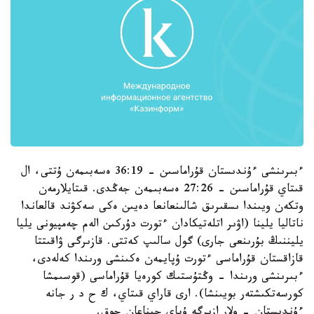
ءبىرىنشى ءۇندىستان قۇراماسىن - 36:19 ەسەبىمەن ۇتتى، ال
قىتاي قۇراماسىن - 27:26 ەسەبىمەن جەڭدى. قىتايلارمەن
وتكەن ويىندا ىسقىرىق شالىنعانعا دەيىن ەكى سەكۋند قالعاندا
ناتاليا يلينا (اۋىر اتلەتيكادان ءتورت دۇركىن الەم چەمپيونى يليا
يليننىڭ بۇرىنعى جارى) گول سالىپ كەتتى. قازىرگى ۋاقىتتا
قازاقستان قۇراماسى ءتورت ۇپايمەن ەكىنشى ورىندا كەلەدى،
ءبىرىنشى ورىندا - وڭتۇستىك كورەيا قۇراماسى (قوسىمشا
كورسەتكىشتەر بويىنشا). ارى قاراي قىتاي، ك ح د ر جانە
ءۇندىستان - ولار ازىرگە ۇپاي جيناعان جوق.