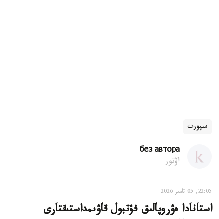
سپورت
без автора
اۆتور
22:05, 05 تامىز 2026
استانادا ەۋروپالىق فۋتبول قاۋىمداستىقتارى