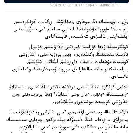
Фото: Спорт және туризм министрлігі
بۇل - ۇيىمنىڭ ەڭ جوعارى باسقارۋشى ورگانى. كونگرەسس
بارىسىندا ەۋروپا فۋتبولىنىڭ الداعى جىلدارداعى دامۋ باعىتىن
ايقىندايتىن ماڭىزدى شەشىمدەر قابىلدانادى.
كونگرەسكە ۋەفا قۇرامىنا كىرەتىن 55 ۇلتتىق فۋتبول
قاۋىمداستىعىنىڭ وكىلدەرى، ۇيىم پرەزيدەنتى، اتقارۋشى
كوميتەت مۇشەلەرى، فيفا، ەۋروپالىق ليگالار، كلۋبتىق
بىرلەستىكتەر جانە حالىقارالىق سپورت ۇيىمدارىنىڭ وكىلدەرى
قاتىسادى.
الداعى كونگرەستىڭ باستى ەرەكشەلىكتەرىنىڭ ءبىرى - سايلاۋ
ءراسىمىنىڭ ءوتۋى. ءدال وسى استانادا ۋەفا پرەزيدەنتى مەن
اتقارۋشى كوميتەت مۇشەلەرى سايلانادى.
قازاقستاننىڭ وسىنداي اۋقىمدى ءىس-شارانى وتكىزۋ قۇقىعىنا
يە بولۋى - ۋەفا- نىڭ ەلىمىزگە بىلدىرگەن جوعارى سەنىمىنىڭ
جانە حالىقارالىق دەڭگەيدەگى سپورتتىق ءىس-شارالاردى