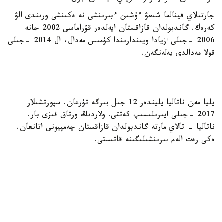
جارتىلاي فينالعا شىعۋ ءۇشىن ءبىرىنشى نە ەكىنشى ورىندى الۋ
كەرەك. گاندبولدان قازاقستان ايەلدەر قۇراماسى 2002 جانە
2006 -جىلى ازيادا ويىندارىندا كۇمىس مەدال، ال 2014 -جىلى
قولا مەدالدى يەلەنگەن.
يليا مەن ناتاليا يليندەر 12 جىل بىرگە تۇرعان. سپورتشىلار
2017 -جىلى ايىرىلىسىپ كەتتى. ولاردىڭ ورتاق قىزى بار.
ناتاليا - تالاي مارتە گاندبولدان قازاقستان چەمپيونى اتانعان.
ەكى رەت الەم بىرىنشىلىگىنە قاتىستى.