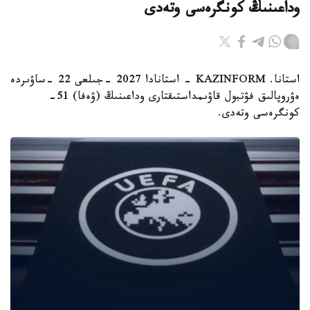
وداعىنىڭ كونگرەسى وتەدى
استانا. KAZINFORM - استانادا 2027 -جىلعى 22 -ساۋىردە
ەۋروپالىق فۋتبول قاۋىمداستىقتارى وداعىنىڭ (ۋەفا) 51-
كونگرەسى وتەدى.