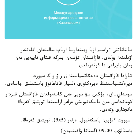
سالتاناتتى ءراسىم ازيا ويىندارىنا ارناپ سالىنعان اتلەتتەر
اۋىلىندا بولدى. قازاقستان تۋىمەن بىرگە قىتاي تايپەيى مەن
ومان بايراعى دا كوتەرىلدى.
شارادا قازاقستان دەلەگاتسياسىنا ق ر ۇ و ك سپورت
ديرەكتسياسىنىڭ ديرەكتورى ەلسيار قاناعاتوۆ باسشىلىق جاسادى.
سونداي-اق، بۇگىن سۋ دوبى مەن گاندبولدان قازاقستان قىزدار
كومانداسى مەن باسكەتبولشى ەرلەر اراسىندا توپتىق كەزەڭ
ماتچتارى وتەدى.
سپورت ءتۇرى: باسكەتبول. ەرلەر (5x5). توپتىق كەزەڭ.
باستالۋى: 09:00 (استانا ۋاقىتىمەن)