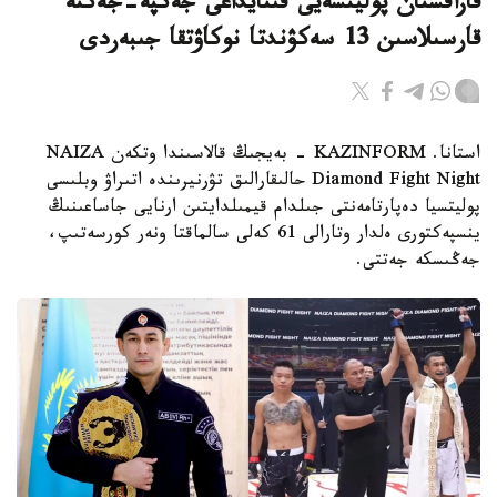
قازاقستان پوليتسەيى قىتايداعى جەكپە-جەكتە
قارسىلاسىن 13 سەكۋندتا نوكاۋتقا جىبەردى
استانا. KAZINFORM - بەيجىڭ قالاسىندا وتكەن NAIZA
Diamond Fight Night حالىقارالىق تۋرنيرىندە اتىراۋ وبلىسى
پوليتسيا دەپارتامەنتى جىلدام قيمىلدايتىن ارنايى جاساعىنىڭ
ينسپەكتورى ەلدار وتارالى 61 كەلى سالماقتا ونەر كورسەتىپ،
جەڭىسكە جەتتى.