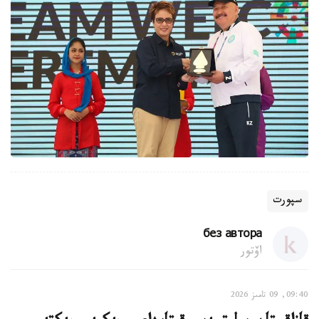
سپورت
без автора
اۆتور
09:40, 09 تامىز 2026