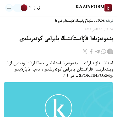
KAZINFORM
ق ز
ترەند:
2026-سايلاۋ
وقيعا
تاعايىنداۋ
اقوردا
11:06, 16 تامىز 2018
يندونەزيادا قازاقستاننىڭ بايراعى كوتەرىلدى
استانا. قازاقپارات - يندونەزيا استاناسى دجاكارتادا وتەتىن ازيا
ويىندارىندا قازاقستان بايراعى كوتەرىلدى، دەپ حابارلايدى
«SPORTINFORM» س ا ا.