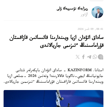
ريزابەك نۇسىپبەك ۇلى
اۆتور
08:41, 09 تامىز 2026
ساداق اتۋدان ازيا ويىندارىنا قاتىساتىن قازاقستان
قۇراماسىنىڭ ءتىزىمى جاريالاندى
استانا. KAZINFORM - ساداق اتۋدان باپكەرلەر شتابى
جاپونيانىڭ ايچي-ناگويا قالالارىندا وتەتىن 2026 -جىلعى ازيا
ويىندارىنا قاتىساتىن قازاقستان قۇراماسىنىڭ ءتىزىمىن جاريالادى.