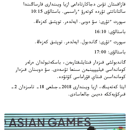
قازاقستان تۋىن دجاكارتاداعى ازيا ويىندارى قارساڭىندا
سالتاناتتى تۇردە كوتەرۋ ءراسىمى. باستالۋى 10:15
سپورت ءتۇرى: سۋ دوبى. ايەلدەر. توپتىق كەزەڭ.
باستالۋى: 16:10
سپورت ءتۇرى: گاندبول. ايەلدەر. توپتىق كەزەڭ.
باستالۋى: 17:00
گاندبولشى قىزدار قىتايلىقتارمەن، باسكەتبولدان ەرلەر
كومانداسى فيليپپينمەن سىنعا تۇسەدى. سۋ دوبىنان قىزدار
كومانداسىن قىتاي قۇراماسى كۇتۋدە.
ايتا كەتەيىك، ازيا ويىندارى 2018-جىلعى 18- تامىزدان 2-
قىركۇيەككە دەيىن جالعاسادى.