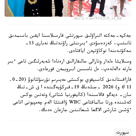
Фото: t.me/POLICE_of_KZ
جەكپە-جەكتە اتىراۋلىق سپورتشى قارسىلاسىنا ايقىن باسىمدىق
تانىتىپ، كەزدەسۋدى ءبىرىنشى راۋندتىڭ نەبارى 13-
سەكۋندىندا نوكاۋتپەن اياقتادى.
وسىلايشا ەلدار وتارالى حالىقارالىق ارەنادا شەبەرلىگىن تاعى ءبىر
مارتە دالەلدەپ، ەل نامىسىن ابىرويمەن قورعادى.
قازاقستاندىق كاسىپقوي بوكسشى مەيىرىم نۇرسۇلتانوۆ (20-0,
11 ك و) 2026 -جىلدىڭ 19-قىركۇيەگىندە ا ق ش-تىڭ
سان- ديەگو قالاسىندا (كاليفورنيا شتاتى) وتەتىن بوكس
كەشىندە ورتا سالماقتاعى WBC ۋاقىتشا الەم چەمپيونى اتاعى
ءۇشىن شارشى الاڭعا شىعاتىنىن جازعان ەدىك.
سپورت