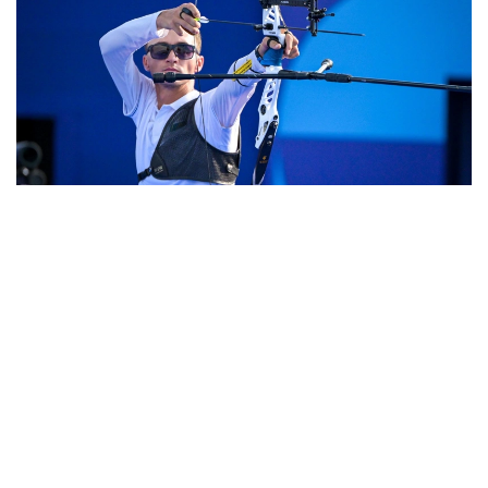
Фото: ҚР ҰОК
ءدۇبىرلى دودادا ەل نامىسىن 12 سپورتشى قورعايدى.
كلاسسيكالىق ساداق اتۋ
ەرلەر
يلفات ابدۋللين
داۋلەتكەلدى جاڭبىرباي
داستان كارىموۆ