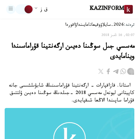
KAZINFORM
ق ز
ترەند:
2026-سايلاۋ
وقيعا
تاعايىنداۋ
اقوردا
02:07, 16 تامىز 2018
مەسسي جىل سوڭىنا دەيىن ارگەنتينا قۇراماسىندا
وينامايدى
استانا. قازاقپارات - ارگەنتينا قۇراماسىنىڭ شابۋىلشىسى جانە
كاپيتانى ليونەل مەسسي 2018 -جىلدىڭ سوڭىنا دەيىن ۇلتتىق
قۇراما ساپىندا الاڭعا شىقپايدى.