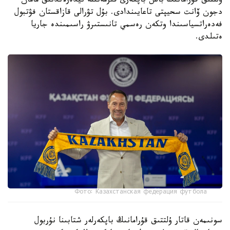
ۇلتتىق قۇرامانىڭ باس باپكەرى قىزمەتىنە نيدەرلاندتىق مامان
دجون ۆانت سحيپتى تاعايىندادى. بۇل تۋرالى قازاقستان فۋتبول
فەدەراتسياسىندا وتكەن رەسمي تانىستىرۋ راسىمىندە جاريا
ەتىلدى.
Фото: Казахстанская федерация футбола
سونىمەن قاتار ۇلتتىق قۇرامانىڭ باپكەرلەر شتابىنا نۇربول