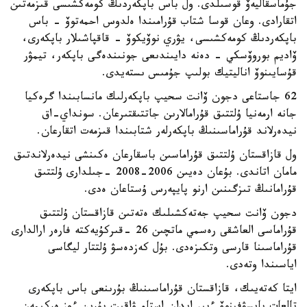
جۇماسقاليەۆ قوسىلدى. ول باس باپكەردىڭ كومەكشىسى قىزمەتىن
اتقارادى. وعان قوسا شتاب قۇرامىندا ەلدوس احمەتوۆ - باس
باپكەردىڭ كومەكشىسى، يۋري نوۆيكوۆ - قاقپاشىلار باپكەرى،
ۆاديم بوروۆسكي - دەنە دايىندىعى جونىندەگى باپكەر، تيمۋر
قۇسايىنوۆ اناليتيك بولىپ جۇمىس ىستەيدى.
62 جاستاعى دجون ۆانت سحيپ باپكەرلىك مانسابىندا گرەكيا
جانە ارمەنيا ۇلتتىق قۇرامالارىن جاتتىقتىرعان. سونداي-اق
نيدەرلاند قۇراماسىنىڭ باپكەرلەر شتابىندا قىزمەت اتقارعان.
ول قازاقستان ۇلتتىق قۇراماسىن باسقارعان ەكىنشى نيدەرلاندتىق
مامان اتاندى. بۇعان دەيىن 2006-2008 -جىلدارى ۇلتتىق
قۇرامانىڭ تىزگىنىن ارنو پايپەرس ۇستاعان ەدى.
دجون ۆانت سحيپ جەتەكشىلىك ەتەتىن قازاقستان ۇلتتىق
قۇراماسى العاشقى رەسمي ماتچىن 26 -قىركۇيەكتە فارەر ارالدارى
قۇراماسىنا قارسى وتكىزەدى. بۇل كەزدەسۋ ۇلتتار ليگاسى
اياسىندا وتەدى.
ايتا كەتەيىك، قازاقستان قۇراماسىنىڭ بۇرىنعى باس باپكەرى