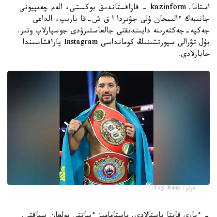
استانا. kazinform - قازاقستاندىق بوكسشى، الەم چەمپيونى
جانىبەك ءالىمحان ۇلى جۋىردا ا ق ش-قا بارىپ، الداعى
جەكپە-جەكتەرىنە دايىندىقتى جالعاستىرۋدى جوسپارلاپ وتىر.
بۇل تۋرالى سپورتشىنىڭ كومانداسى Instagram پاراقشاسىندا
حابارلادى.
فوتو: Top Rank
- ءبارى قايتا باستالادى. باستامامىز ءساتتى بولعان سياقتى.