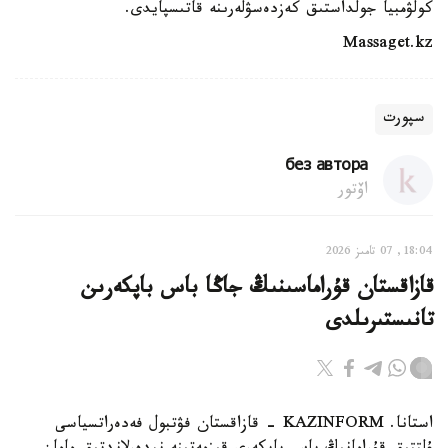
كولۋمبيا جولداستىق كەزدەسۋلەرىنە قاتىسپايدى.
Massaget.kz
سپورت
без автора
اۆتور
18:04, 07 تامىز 2026
قازاقستان قۇراماسىنىڭ جاڭا باس باپكەرىن
تانىستىرىلدى
استانا. KAZINFORM - قازاقستان فۋتبول فەدەراتسياسى