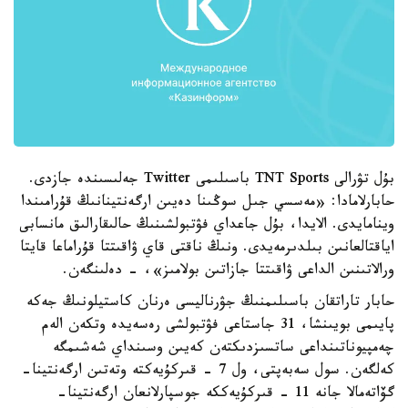
بۇل تۋرالى TNT Sports باسىلىمى Twitter جەلىسىندە جازدى.
حابارلامادا: «مەسسي جىل سوڭىنا دەيىن ارگەنتينانىڭ قۇرامىندا
وينامايدى. الايدا، بۇل جاعداي فۋتبولشىنىڭ حالىقارالىق مانسابى
اياقتالعانىن بىلدىرمەيدى. ونىڭ ناقتى قاي ۋاقىتتا قۇراماعا قايتا
ورالاتىنىن الداعى ۋاقىتتا جازاتىن بولامىز»، - دەلىنگەن.
حابار تاراتقان باسىلىمنىڭ جۋرناليسى ەرنان كاستيلونىڭ جەكە
پايىمى بويىنشا، 31 جاستاعى فۋتبولشى رەسەيدە وتكەن الەم
چەمپيوناتىنداعى ساتسىزدىكتەن كەيىن وسىنداي شەشىمگە
كەلگەن. سول سەبەپتى، ول 7 - قىركۇيەكتە وتەتىن ارگەنتينا-
گۆاتەمالا جانە 11 - قىركۇيەككە جوسپارلانعان ارگەنتينا-