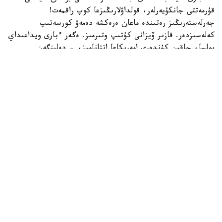
قۇرمەتتى جانكۇيەرلەر، قولداۋلارىڭىزعا كوپ راقمەت!
جەرلەستەرىڭىز رەتىندە ماعان ەرەكشە دەمەۋ كورسەتىپ
كەلەسىزدەر. قازىر ۆيزانى كۇتىپ وتىرمىز. ەگەر ءبارى ويداعىداي
بولسا، جاقىن كۇندەرى امەريكاعا اتتانامىز، - دەلىنگەن
حابارلامادا.
بۇعان دەيىن جانىبەك ءالىمحان ۇلى جاڭا سالماق دارەجەسىندە
WBO رەيتينگىندە جەكپە-جەكسىز-اق ەكىنشى ورىنعا
كوتەرىلگەنى حابارلانعان بولاتىن.
ءالىمحان ۇلى سوڭعى جەكپە-جەگىن 2025 -جىلعى 5-
ساۋىردە استانادا وتكىزىپ، فرانسيالىق اناۋەل نگاميسسەنگەنى
نوكاۋتپەن جەڭدى. سول كەزدەسۋدە ول ورتا سالماقتاعى WBO
جانە IBF چەمپيوندىق بەلبەۋلەرىن ءساتتى قورعاعان ەدى.
كەيىن ورتا سالماقتاعى WBA چەمپيونىمەن وتەتىن بىرىكتىرۋ
جەكپە-جەگى قارساڭىندا قارسىلاسىنىڭ دوپينگ سىناماسى وڭ
ناتيجە كورسەتىپ، كەزدەسۋ وتپەي قالدى. قارسىلاسى 2026
-جىلدىڭ جەلتوقسانىنا دەيىن سپورتتان شەتتەتىلىپ، IBF