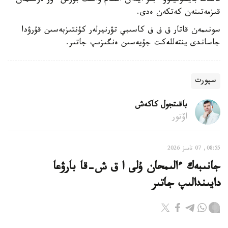
تالعات بايسۋفينوۆ ءبىر ايدان استام ۋاقىت بۇرىن ءوز ەركىمەن
قىزمەتىنەن كەتكەن ەدى.
سونىمەن قاتار ق ف ف كاسىبي تۋرنيرلەر كۇنتىزبەسىن قۇرۋدا
جاساندى ينتەللەكت جۇيەسىن ەنگىزىپ جاتىر.
سپورت
باقىتجول كاكەش
اۆتور
08:55, 07 تامىز 2026
جانىبەك ءالىمحان ۇلى ا ق ش-قا بارۋعا
دايىندالىپ جاتىر