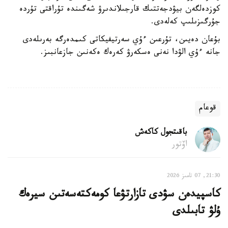
كوزدەلگەن بيۋدجەتتىك قارجىلاندىرۋ شەگىندە تۇراقتى تۇردە
جۇرگىزىلىپ كەلەدى.
بۇعان دەيىن، تۇرعىن ءۇي سەرتيفيكاتى كىمدەرگە بەرىلەدى
جانە ءۇي الۋدا نەنى ەسكەرۋ كەرەك ەكەنىن جازعانبىز.
قوعام
باقىتجول كاكەش
اۆتور
21:30, 07 تامىز 2026
كاسپيدەن سۋدى تازارتۋعا كومەكتەسەتىن سيرەك
ۇلۋ تابىلدى