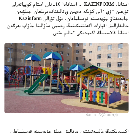
استانا. KAZINFORM - استانادا 10-نان استام كوپپاتەرلى
تۇرعىن ءۇي ءالى كۇنگە دەيىن ورتالىقتاندىرىلعان جىلۋمەن
جابدىقتاۋ جۇيەسىنە قوسىلماعان. بۇل تۋرالى Kazinform
حالىقارالىق اقپارات اگەنتتىگىنىڭ رەسمي ساۋالىنا جاۋاپ بەرگەن
استانا قالاسىنىڭ اكىمدىگى ءمالىم ەتتى.
Фото: БҚО әкімдігі
اكىمدىكتىڭ مالىمەتىنشە، ورتالىق جىلۋ جۇيەسىنە قوسىلماعان