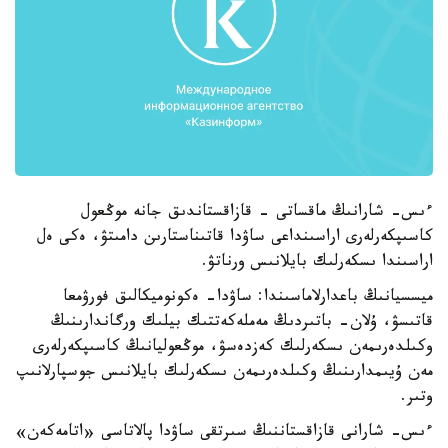
ءىس- شارانىڭ ماقساتى - قازاقستاندىق جانە موڭعول
كاسىپكەرلەرى اراسىنداعى ساۋدا قاتىناستارىن دامىتۋ، ەكى ەل
اراسىندا ىسكەرلىك بايلانىس ورناتۋ.
ميسسيانىڭ باعدارلاماسىندا: ساۋدا- ەكونوميكالىق فورۋمعا
قاتىسۋ، ۇلان- باتىردىڭ مەملەكەتتىك بيلىك ورگاندارىنىڭ
وكىلدەرىمەن ىسكەرلىك كەزدەسۋ، موڭعوليانىڭ كاسىپكەرلەرى
مەن ۇيىمدارىنىڭ وكىلدەرىمەن ىسكەرلىك بايلانىس جوسپارلانىپ
وتىر.
ءىس- شارانى قازاقستاننىڭ سىرتقى ساۋدا پالاتاسى «اتامەكەن»