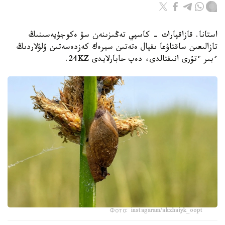
استانا. قازاقپارات - كاسپي تەڭىزىنەن سۋ ەكوجۇيەسىنىڭ
تازالىعىن ساقتاۋعا ىقپال ەتەتىن سيرەك كەزدەسەتىن ۇلۋلاردىڭ
ءبىر ءتۇرى انىقتالدى، دەپ حابارلايدى 24KZ.
Фото: instagaram/akzhaiyk_oopt