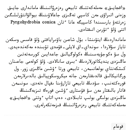
«اقجايىق» مەملەكەتتىك تابيعي رەزەرۆاتىنىڭ ماماندارى جايىق
وزەنى اتىراۋى مەن كاسپي تەڭىزى جاعالاۋىنىڭ بيوالۋانتۇرلىلىگىن
زەرتتەۋ بارىسىندا كاسپيگە عانا ءتان Pyrgohydrobia conica
اتتى ۇلۋ ءتۇرىن انىقتادى.
مامانداردىڭ ايتۋىنشا، بۇل شاعىن باۋىراياقتى ۇلۋ قامىس وسكەن
تاياز سۋلاردا، سونداي-اق لايلى-قۇمدى تۇبىندە مەكەندەيدى.
ول سۋ ەكوجۇيەسىنىڭ ەكولوگيالىق جاعدايىن كورسەتەتىن
ماڭىزدى ينديكاتورلاردىڭ ءبىرى سانالادى. ۇلۋ كولەمى جاعىنان
كىشكەنتاي بولعانىمەن، تابيعي ورتا ءۇشىن ماڭىزى زور. ول
ورگانيكالىق قالدىقتارمەن جانە ميكروسكوپيالىق بالدىرلارمەن
قورەكتەنىپ، سۋدىڭ تابيعي تازارۋىنا ىقپال ەتەدى. سونىمەن
قاتار بالىقتار مەن سۋ قۇستارى ءۇشىن قورەك تىزبەگىنىڭ
ماڭىزدى بولىگى بولىپ تابىلادى، دەپ اتاپ ءوتتى «اقجايىق»
مەملەكەتتىك تابيعي رەزەرۆاتىنىڭ قىزمەتكەرلەرى.
قوعام