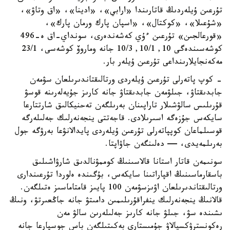
تۇرعىن ۇيلەردىڭ قاتارىندا «ارابي»، «ادينا»، «اق وتاۋ»،
«شۇعىلا»، «كوكتال»، «اسپان پارك ورمان پارك»،
«قورعالجىن» تۇرعىن ءۇي كەشەندەرى، سونداي-اق ە-496
كوشەسىندەگى 10, 10/1, 10/3 جانە وماروۆ كوشەسى، 23/1
مەكەنجايلارىنداعى تۇرعىن ۇيلەر بار.
- كوپ پاتەرلى تۇرعىن ۇيلەردى ورتالىقتاندىرىلعان سۋمەن
جابدىقتاۋ، جىلۋمەن جابدىقتاۋ جانە كارىز جۇيەلەرىنە قوسۋ
قۇرىلىس سالۋشىلار تاراپىنان بەرىلگەن تەحنيكالىق شارتتارعا
سايكەس جۇزەگە اسىرىلادى. قاجەتتى ينجەنەرلىك جەلىلەرگە
قوسىلماعان كوپپاتەرلى تۇرعىن ۇيلەردى پايدالانۋعا بەرۋگە جول
بەرىلمەيدى، — دەلىنگەن جاۋاپتا.
سونىمەن قاتار استانا قالاسىنىڭ كوممۋنالدىق شارۋاشىلىق
باسقارماسىنىڭ اقپاراتىنا سايكەس، بۇگىندە ەلوردا تۇرعىندارى
ورتالىقتاندىرىلعان اۋىزسۋمەن 100 پايىز قامتاماسىز ەتىلگەن.
قالانىڭ ينجەنەرلىك ينفراقۇرىلىمىن دامىتۋ جانە جاڭعىرتۋ، ونىڭ
ىشىندە سۋ، جىلۋ جانە كارىز جەلىلەرىن سالۋ مەن
رەكونسترۋكسيالاۋ جۇمىستارى بەكىتىلگەن باس جوسپارعا جانە