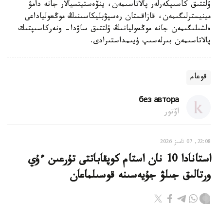
ۇلتتىق كاسىپكەرلەر پالاتاسىمەن، ينۆەستيتسيالار جانە دامۋ
مينيسترلىگىمەن، قازاقستان رەسپۋبليكاسىنىڭ موڭعولياداعى
ەلشىلىگىمەن جانە موڭعوليانىڭ ۇلتتىق ساۋدا- ونەركاسىپتىك
پالاتاسىمەن بىرلەسىپ ۇيىمداستىرادى.
قوعام
без автора
اۆتور
22:08, 07 تامىز 2026
استانادا 10 نان استام كوپقاباتتى تۇرعىن ءۇي
ورتالىق جىلۋ جۇيەسىنە قوسىلماعان