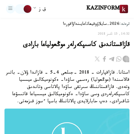
KAZINFORM
ق ز
ترەند:
2026-سايلاۋ
وقيعا
تاعايىنداۋ
اقوردا
14:52, 15 تامىز 2018
قازاقستاندىق كاسىپكەرلەر موڭعولياعا بارادى
استانا. قازاقپارات - 2018 -جىلعى 4-5 - قازاندا ۇلان- باتىر
قالاسىندا (موڭعوليا) رەسمي ساۋدا- ەكونوميكالىق ميسسيا
وتەدى. قازاقستاننىڭ سىرتقى ساۋدا پالاتاسى وتاندىق
كاسىپكەرلەردى وسى ساۋدا- ەكونوميكالىق ميسسياعا قاتىسۋعا
شاقىرادى، دەپ حابارلايدى پالاتانىڭ باسپا ءسوز قىزمەتى.