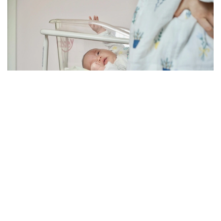
Фото: pexels.com
اتالعان وزگەرىستەر 2026 -جىلعى 30- شىلدەدە سىرتقى ىستەر
ءمينيسترىنىڭ بۇيرىعىمەن ەنگىزىلدى. قاعيدالاردىڭ جاڭا
رەداكسياسى 2026 -جىلعى 17 -تامىزدان باستاپ كۇشىنە
ەنەدى.
وزگەرىستەر بەس مەملەكەتتىك قىزمەتتى رەتتەيدى:
شەتەلدە بالانىڭ تۋۋىن تىركەۋ؛