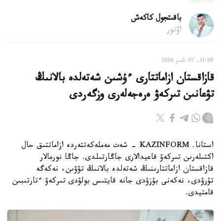
باقىتجول كاكەش
اۆتور
21:09, 07 تامىز 2026
قازاقستان ازاماتتارى ءۇشىن شەتەلدە بالانىڭ
تۋعانىن تىركەۋ ەرەجەلەرى وزگەردى
استانا. KAZINFORM - شەت مەملەكەتتەردە ازاماتتىق حال
اكتىلەرىن تىركەۋ قاعيدالارى جاڭارتىلدى. جاڭا نورمالار
قازاقستان ازاماتتارىنىڭ شەتەلدە بالانىڭ تۋۋىن، نەكەگە
تۇرۋدى، نەكەنى بۇزۋدى جانە قايتىس بولۋدى تىركەۋ ءتارتىبىن
قامتيدى.