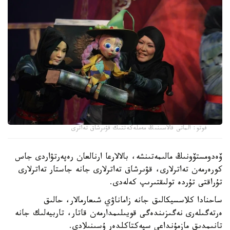
فوتو: الماتى قالاسىنىڭ مەملەكەتتىك قۋىرشاق تەاترى
ۆەدومستۆونىڭ مالىمەتىنشە، بالالارعا ارنالعان رەپەرتۋاردى جاس
كورەرمەن تەاترلارى، قۋىرشاق تەاترلارى جانە جاستار تەاترلارى
تۇراقتى تۇردە تولىقتىرىپ كەلەدى.
ساحنادا كلاسسيكالىق جانە زاماناۋي شىعارمالار، حالىق
ەرتەگىلەرى نەگىزىندەگى قويىلىمدارمەن قاتار، تاربيەلىك جانە
تانىمدىق مازمۇنداعى سپەكتاكلدەر ۇسىنىلادى.