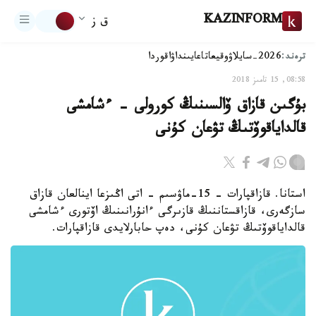
KAZINFORM
ق ز
ترەند:
2026-سايلاۋ
وقيعا
تاعايىنداۋ
اقوردا
08:58, 15 تامىز 2018
بۇگىن قازاق ۆالسىنىڭ كورولى - ءشامشى
قالداياقوۆتىڭ تۋعان كۇنى
استانا. قازاقپارات - 15-ماۋسىم - اتى اڭىزعا اينالعان قازاق
سازگەرى، قازاقستاننىڭ قازىرگى ءانۇرانىنىڭ اۆتورى ءشامشى
قالداياقوۆتىڭ تۋعان كۇنى، دەپ حابارلايدى قازاقپارات.