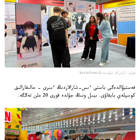
فوتو: نازەركە سۇيىندىك/kazinform
فەستيۆالدەگى باستى ءىس-شارالاردىڭ ءبىرى - حالىقارالىق
كوسپلەي بايقاۋى. بيىل ونىڭ جۇلدە قورى 20 ملن تەڭگە.