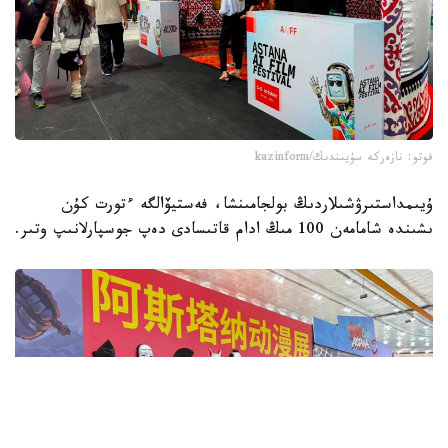
فوتو: نازەركە سۇيىندىك/kazinform
ۇيىمداستىرۋشىلاردىڭ بولجامىنشا، فەستيۆالگە ءتورت كۇن
ىشىندە شامامەن 100 مىڭ ادام قاتىسادى دەپ جوسپارلانىپ وتىر.