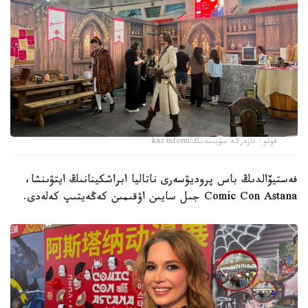
فوتو: نازەركە سۇيىندىك/kazinform
فەستيۆالدىڭ باس پروديۋسەرى ناتاليا ابراشكينانىڭ ايتۋىنشا،
Comic Con Astana جىل سايىن اۋقىمىن كەڭەيتىپ كەلەدى.