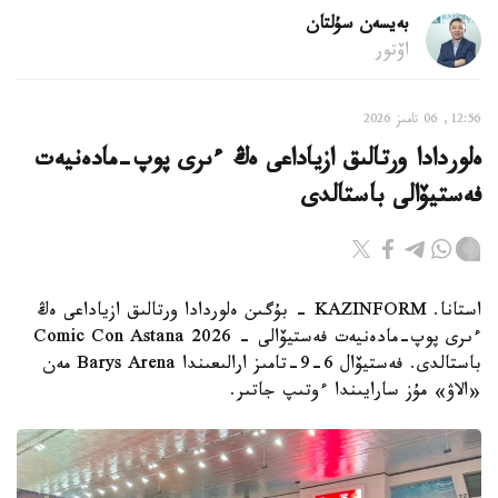
بەيسەن سۇلتان
اۆتور
12:56, 06 تامىز 2026
ەلوردادا ورتالىق ازياداعى ەڭ ءىرى پوپ-مادەنيەت
فەستيۆالى باستالدى
استانا. KAZINFORM - بۇگىن ەلوردادا ورتالىق ازياداعى ەڭ
ءىرى پوپ-مادەنيەت فەستيۆالى - Comic Con Astana 2026
باستالدى. فەستيۆال 6-9-تامىز ارالىعىندا Barys Arena مەن
«الاۋ» مۇز سارايىندا ءوتىپ جاتىر.