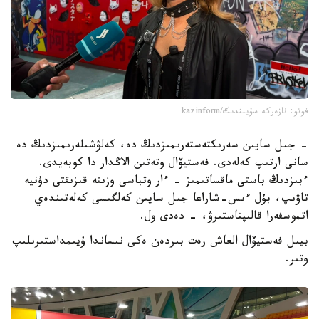
فوتو: نازەركە سۇيىندىك/kazinform
- جىل سايىن سەرىكتەستەرىمىزدىڭ دە، كەلۋشىلەرىمىزدىڭ دە
سانى ارتىپ كەلەدى. فەستيۆال وتەتىن الاڭدار دا كوبەيدى.
ءبىزدىڭ باستى ماقساتىمىز - ءار وتباسى وزىنە قىزىقتى دۇنيە
تاۋىپ، بۇل ءىس-شاراعا جىل سايىن كەلگىسى كەلەتىندەي
اتموسفەرا قالىپتاستىرۋ، - دەدى ول.
بيىل فەستيۆال العاش رەت بىردەن ەكى نىساندا ۇيىمداستىرىلىپ
وتىر.