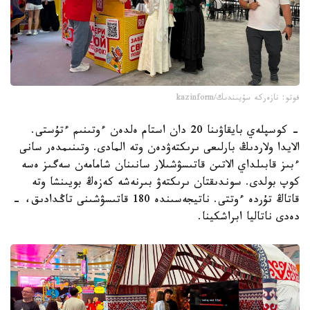
فوتو: نازەركە سۇيىندىك/kazinform
- كوسپلەي بايقاۋىنا 20 دان استام ەلدەن ءوتىنىم ءتۇستى.
الايدا ولاردىڭ بارلىعى ىرىكتەۋدەن وتە المادى. وتىنىمدەر سانى
ءبىز قابىلداي الاتىن قاتىسۋشىلار سانىنان شامامەن سەگىز ەسە
كوپ بولدى. سوندىقتان ىرىكتەۋ بىرنەشە كەزەڭ بويىنشا وتە
قاتاڭ تۇردە ءوتتى. ناتيجەسىندە 180 قاتىسۋشىنى تاڭدادىق، -
دەدى ناتاليا ابراشكينا.