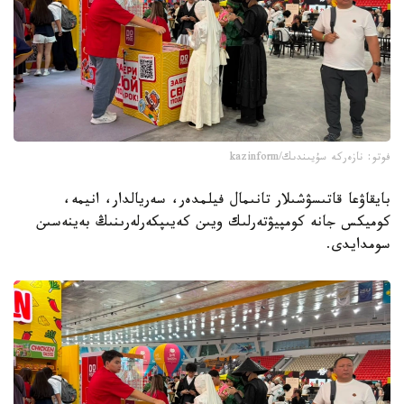
فوتو: نازەركە سۇيىندىك/kazinform
بايقاۋعا قاتىسۋشىلار تانىمال فيلمدەر، سەريالدار، انيمە،
كوميكس جانە كومپيۋتەرلىك ويىن كەيىپكەرلەرىنىڭ بەينەسىن
سومدايدى.