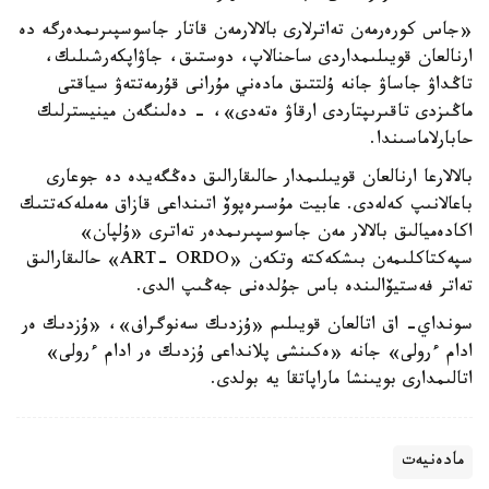
«جاس كورەرمەن تەاترلارى بالالارمەن قاتار جاسوسپىرىمدەرگە دە
ارنالعان قويىلىمداردى ساحنالاپ، دوستىق، جاۋاپكەرشىلىك،
تاڭداۋ جاساۋ جانە ۇلتتىق مادەني مۇرانى قۇرمەتتەۋ سياقتى
ماڭىزدى تاقىرىپتاردى ارقاۋ ەتەدى»، - دەلىنگەن مينيسترلىك
حابارلاماسىندا.
بالالارعا ارنالعان قويىلىمدار حالىقارالىق دەڭگەيدە دە جوعارى
باعالانىپ كەلەدى. عابيت مۇسىرەپوۆ اتىنداعى قازاق مەملەكەتتىك
اكادەميالىق بالالار مەن جاسوسپىرىمدەر تەاترى «ۇلپان»
سپەكتاكلىمەن بىشكەكتە وتكەن «ART- ORDO» حالىقارالىق
تەاتر فەستيۆالىندە باس جۇلدەنى جەڭىپ الدى.
سونداي- اق اتالعان قويىلىم «ۇزدىك سەنوگراف»، «ۇزدىك ەر
ادام ءرولى» جانە «ەكىنشى پلانداعى ۇزدىك ەر ادام ءرولى»
اتالىمدارى بويىنشا ماراپاتقا يە بولدى.
مادەنيەت