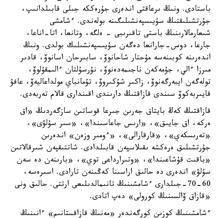
باستادى. ونىڭ ىرعاقتى اندەرى جۇرەككە جىلى قابىلدانىپ،
جۇرتشىلىقتىڭ سۇيىسپەنشىلىگىنە بولەندى. ءشامشى
شىعارمالارىنىڭ باستى تاقىرىبى - ەلگە، وتانعا، اتا-اناعا،
جارعا، دوس-جارانعا دەگەن سۇيىسپەنشىلىك بولدى. ونىڭ
اندەرىنە كوبىنەسە مۇحتار شاحانوۆ، سابىرحان اسانوۆ، قادىر
مىرزا ءالي، جۇمەكەن ناجىمەدەنوۆ، نۇرسۇلتان ءالىمقۇلوۆ،
تولەگەن ايبەرگەنوۆ، زاكىر شۇكىروۆ، تۇمانباي مولداعاليەۆ، عافۋ
قايىربەكوۆ سىندى قازاقتىڭ دارىندى اقىندارى قالام تەربەدى.
قازاقتىڭ كەڭ بايتاق جەرىن جىرعا قوساتىن سازگەردىڭ «اق
ەركە، اق جايىق»، «ارىس جاعاسىندا»، «سىر سۇلۋى»،
«تەرىسكەي»، «قارقارالى»، «ءومىر وزەن» اندەرىن
جۇرتشىلىق ەرەكشە ىقىلاسپەن قابىلدادى. شاتتىقپەن شىرقالاتىن
«باقىت قۇشاعىندا»، «وتىرارداعى توي»، «بارىنەن دە سەن
سۇلۋ» اندەرى دە حالىق اراسىنا كەڭىنەن تارادى. اسىرەسە،
60-70-جىلدارى ءشامشىنىڭ تانىمالدىلىعى ارتتى. حالىق ونى
«قازاق ۆالسىنىڭ كورولى» دەپ اتادى.
ءشامشىنىڭ كوزىن كورگەندەر «مەنىڭ قازاقستانىم» ءانىنىڭ