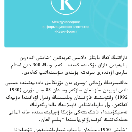
قازاقتىڭ كەڭ بايتاق دالاسىن تەربەگەن ءشامشى اندەرىن
بىلمەيتىن قازاق بۇگىندە كەمدە- كەم. ونىڭ 300 دەن استام
سازدى اۋەندەرى بىرنەشە بۋىندى سۋسىنداتىپ كەلەدى.
حالقىمىزدىڭ رۋحاني ءومىرى مەن مۋزىكالىق مادەنيەتىندە ەسىمى
التىن ارىپپەن جازىلعان سازگەر وسىدان 88 جىل بۇرىن (1930-
1992) وڭتۇستىك قازاقستان وبلىسىنىڭ وتىرار اۋدانىندا دۇنيەگە
كەلگەن. ول سارىاعاشتاعى قاپىلانبەك مالدارىگەرلىك
تەحنيكۋمىندا، تاشكەنتتەگى مۋزىكا ۋچيليشەسىندە جانە الماتى
مەملەكەتتىك كونسەرۆاتورياسىندا ءبىلىم العان.
ءشامشى 1950-جىلدان باستاپ شىعارماشىلىقپەن شۇعىلدانا