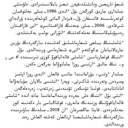
شىعۋ تاريحىن وتانشىلدىقپەن تىعىز بايلانىستىرادى. ەلۋىنشى
جىلدارى جارىق كورگەن بۇل ءاندى 1986-جىلى جەلتوقسان
كوتەرىلىسىنە قاتىسقان ۇل-قىزدار الماتى كوشەلەرىندە ۇرانداي
شىرقادى. 2006-جىلى «مەنىڭ قازاقستانىم» ءانى قازاقستان
رەسپۋبليكاسىنىڭ مەملەكەتتىك ءانۇرانى بولىپ بەكىتىلدى.
ءشامشىنىڭ بيىلعى شىعارماشىلىق كەشىندە سازگەردىڭ بۇرىن
جاريالانباعان «كوكتەم ءانى» شىعارماسى ورىندالدى. بۇل
ءاننىڭ قولجازباسىن ءشامشى قالداياقوۆ كوزى تىرىسىندە ك س ر
و- نىڭ حالىق ءارتىسى روزا جامانوۆاعا بەرگەن ەكەن.
جىلدار ءوتىپ، مۇراعاتىندا جاتىپ قالعان ءاندى روزا اپامىز
ومىردەن وتەرىندە شاكىرتى، وپەرا ءانشىسى بالاپان جۇبايەۆاعا
اماناتتايدى. قولىنا تۇسكەن تۋىندىنى زەرتتەپ، زەردەلەگەن
ءانشى بۇل ءاننىڭ ەش جەردە ورىندالماعانىنا جانە اندە ءشامشى
قالداياقوۆتىڭ وزىندىك مانەرى، قولتاڭباسى بار ەكەنىنە كوز
جەتكىزەدى. قايتا جاڭعىرعان ءان 2018-جىلدىڭ ساۋىرىندە
سازگەردىڭ شىعارماشىلىعىنا ارنالعان كەشتە العاش رەت
ورىندالدى.