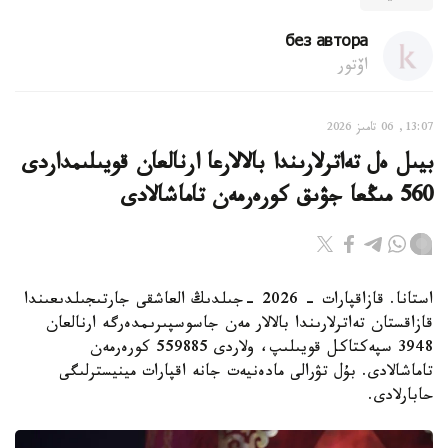
без автора
اۆتور
13:07, 06 تامىز 2026
بيىل ەل تەاترلارىندا بالالارعا ارنالعان قويىلىمداردى
560 مىڭعا جۋىق كورەرمەن تاماشالادى
استانا. قازاقپارات - 2026 -جىلدىڭ العاشقى جارتىجىلدىعىندا
قازاقستان تەاترلارىندا بالالار مەن جاسوسپىرىمدەرگە ارنالعان
3948 سپەكتاكل قويىلىپ، ولاردى 559885 كورەرمەن
تاماشالادى. بۇل تۋرالى مادەنيەت جانە اقپارات مينيسترلىگى
حابارلادى.