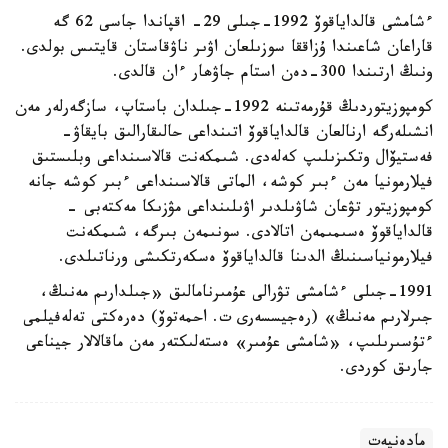
ءشامشى قالداياقوۆ 1992-جىلى 29- اقپاندا جاسى 62 گە
قاراعان شاعىندا ۇزاققا سوزىلعان اۋىر ناۋقاستان قايتىس بولدى.
ونىڭ ارتىندا 300-دەن استام جاۋھار ءان قالدى.
كومپوزيتوردىڭ قۇرمەتىنە 1992-جىلدان باستاپ، سازگەرلەر مەن
انشىلەرگە ارنالعان قالداياقوۆ اتىنداعى حالىقارالىق بايقاۋ-
فەستيۆال وتكىزىلىپ كەلەدى. شىمكەنت قالاسىنداعى وبلىستىق
فيلارمونيا مەن ءبىر كوشە، الماتى قالاسىنداعى ءبىر كوشە جانە
كومپوزيتور تۋعان شاۋىلدىر اۋىلىنداعى مۋزىكا مەكتەبى -
قالداياقوۆ ەسىمىمەن اتالادى. سونىمەن بىرگە، شىمكەنت
فيلارمونياسىنىڭ الدىنا قالداياقوۆ ەسكەرتكىشى ورناتىلدى.
1991-جىلى ءشامشى تۋرالى عۇمىرنامالىق «جىلدارىم مەنىڭ،
جىرلارىم مەنىڭ» (رەجيسسەرى ت. احمەتوۆ) دەرەكتى تەلەفيلمى
ءتۇسىرىلىپ، «شامشى عۇمىر» ەستەلىكتەر مەن ماقالالار جيناعى
جارىق كوردى.
مادەنيەت