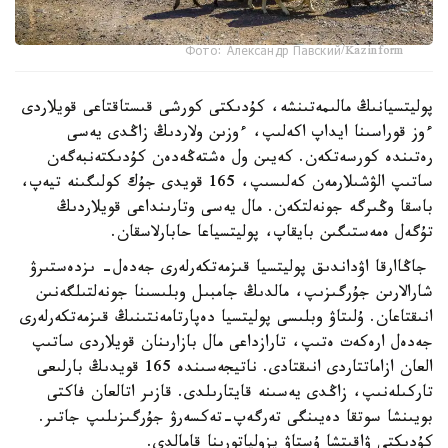
Фото: Александр Павский/Kazinform
پوليتسيانىڭ مالىمەتىنشە، كۇدىكتى كورشى قىستاقتاعى قويلاردى
ءوز قوراسىنا ايداپ اكەلىپ، ءوزىن ولاردىڭ زاڭدى يەسى
رەتىندە كورسەتكەن. كەيىن ول ەشتەڭەدەن كۇدىكتەنبەگەن
ساتىپ الۋشىلارمەن كەلىسىپ، 165 قويدى جۇك كولىگىنە تيەپ،
باسقا وڭىرگە جونەلتكەن. مال يەسى وتارىنداعى قويلاردىڭ
تۇگەل ەمەستىگىن بايقاپ، پوليتسياعا حابارلاسقان.
جاڭاارقا اۋداندىق پوليتسيا قىزمەتكەرلەرى جەدەل- ىزدەستىرۋ
شارالارىن جۇرگىزىپ، مالدىڭ جامبىل وبلىسىنا جونەلتىلگەنىن
انىقتاعان. ۇلىتاۋ وبلىسى پوليتسيا دەپارتامەنتىنىڭ قىزمەتكەرلەرى
جەدەل ارەكەت ەتىپ، تارازداعى مال بازارىنان قويلاردى ساتىپ
العان ازاماتتاردى انىقتادى. ناتيجەسىندە 165 قويدىڭ بارلىعى
تاركىلەنىپ، زاڭدى يەسىنە قايتارىلدى. قازىر اتالعان فاكتى
بويىنشا سوتقا دەيىنگى تەرگەپ-تەكسەرۋ جۇرگىزىلىپ جاتىر.
كۇدىكتى ۋاقىتشا ۇستاۋ يزولياتورىنا قامالدى.