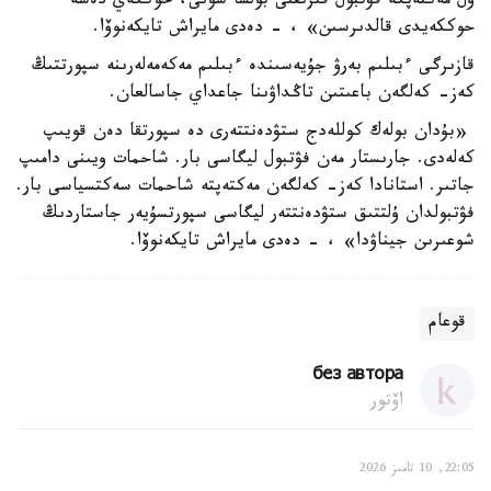
ول مەكتەپكە فۋتبول قىزىقتى بولسا سونى، حوككەي دەسە
حوككەيدى قالدىرسىن» ، - دەدى مايراش تايكەنوۆا.
قازىرگى ءبىلىم بەرۋ جۇيەسىندە ءبىلىم مەكەمەلەرىنە سپورتتىڭ
كەز- كەلگەن باعىتىن تاڭداۋىنا جاعداي جاسالعان.
«بۇدان بولەك كوللەدج ستۋدەنتتەرى دە سپورتقا دەن قويىپ
كەلەدى. جارىستار مەن فۋتبول ليگاسى بار. شاحمات ويىنى دامىپ
جاتىر. استانادا كەز- كەلگەن مەكتەپتە شاحمات سەكتسياسى بار.
فۋتبولدان ۇلتتىق ستۋدەنتتەر ليگاسى سپورتسۇيەر جاستاردىڭ
شوعىرىن جيناۋدا» ، - دەدى مايراش تايكەنوۆا.
قوعام
без автора
اۆتور
22:05, 10 تامىز 2026