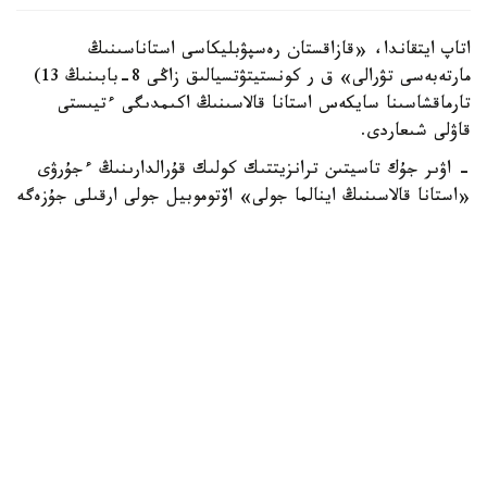
اتاپ ايتقاندا، «قازاقستان رەسپۋبليكاسى استاناسىنىڭ
مارتەبەسى تۋرالى» ق ر كونستيتۋتسيالىق زاڭى 8-بابىنىڭ 13)
تارماقشاسىنا سايكەس استانا قالاسىنىڭ اكىمدىگى ءتيىستى
قاۋلى شىعاردى.
- اۋىر جۇك تاسيتىن ترانزيتتىك كولىك قۇرالدارىنىڭ ءجۇرۋى
«استانا قالاسىنىڭ اينالما جولى» اۆتوموبيل جولى ارقىلى جۇزەگە
اسىرىلادى. اۋىر جۇك تاسيتىن ترانزيتتىك كولىك قۇرالدارىنا
«استانا قالاسىنىڭ اينالما جولى» اۆتوموبيل جولىنىڭ ىشىندە
ورنالاسقان اۋماعىنا كىرۋىنە تىيىم سالىنادى، - دەپ اتالىپ
وتكەن قۇجاتتا.
جالپى، قازاقستان رەسپۋبليكاسىنىڭ زاڭناماسىندا قالا شەگىندە
جەڭىل اۆتوموبيلدەردىڭ قوزعالىسىنا شەكتەۋلەر بەلگىلەنبەگەن.
بۇدان بۇرىن حابارلانعانداي، جازعى ماۋسىمدا رەسپۋبليكالىق
ماڭىزى بار اۆتوموبيل جولدارىندا كولىك قوزعالىسى كۇشەيگەنىنە
بايلانىستى كولىك مينيسترلىگى جۇرگىزۋشىلەردى جول قوزعالىسى