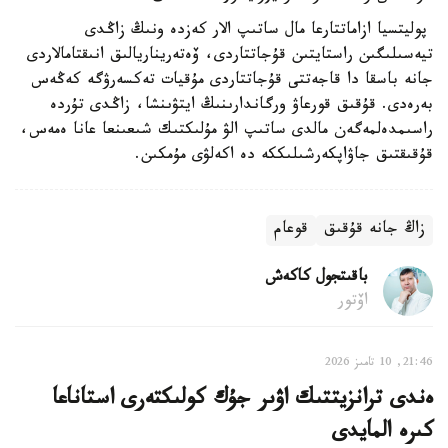
پوليتسيا ازاماتتارعا مال ساتىپ الار كەزدە ونىڭ زاڭدى
تيەسىلىگىن راستايتىن قۇجاتتاردى، ۆەتەريناريالىق انىقتامالاردى
جانە باسقا دا قاجەتتى قۇجاتتاردى مۇقيات تەكسەرۋگە كەڭەس
بەرەدى. قۇقىق قورعاۋ ورگاندارىنىڭ ايتۋىنشا، زاڭدى تۇردە
راسىمدەلمەگەن مالدى ساتىپ الۋ مۇلىكتىك شىعىنعا عانا ەمەس،
قۇقىقتىق جاۋاپكەرشىلىككە دە اكەلۋى مۇمكىن.
زاڭ جانە قۇقىق
قوعام
باقىتجول كاكەش
اۆتور
21:46, 10 تامىز 2026
ەندى ترانزيتتىك اۋىر جۇك كولىكتەرى استاناعا
كىرە المايدى