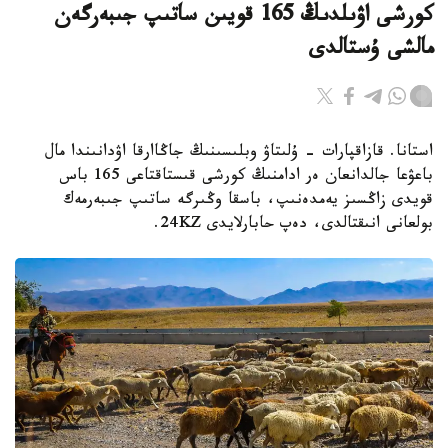
كورشى اۋىلدىڭ 165 قويىن ساتىپ جىبەرگەن
مالشى ۇستالدى
استانا. قازاقپارات - ۇلىتاۋ وبلىسىنىڭ جاڭاارقا اۋدانىندا مال
باعۋعا جالدانعان ەر ادامنىڭ كورشى قىستاقتاعى 165 باس
قويدى زاڭسىز يەمدەنىپ، باسقا وڭىرگە ساتىپ جىبەرمەك
بولعانى انىقتالدى، دەپ حابارلايدى 24KZ.