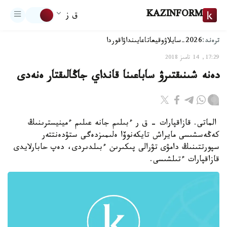
KAZINFORM
ق ز
ترەند:
2026-سايلاۋ
وقيعا
تاعايىنداۋ
اقوردا
17:29, 14 تامىز 2018
دەنە شىنىقتىرۋ ساباعىنا قانداي جاڭالىقتار ەنەدى
الماتى. قازاقپارات - ق ر ءبىلىم جانە عىلىم ءمينيسترىنىڭ
كەڭەسشىسى مايراش تايكەنوۆا ەلىمىزدەگى ستۋدەنتتەر
سپورتتىنىڭ دامۋى تۋرالى پىكىرىن ءبىلدىردى، دەپ حابارلايدى
قازاقپارات ءتىلشىسى.