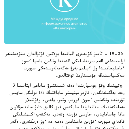
19-26 - تامىز كۇندەرى الماتىدا بولاتىن فۋتزالدان ستۋدەنتتەر
اراسىنداعى الەم بىرىنشىلىگى الدىندا وتكەن باسپا ءسوز
ءماسليحاتىندا ول ءبىلىم بەرۋ مەكەمەلەرىندەگى سپورت
سەكسياسىنىڭ جۇمىستارىنا توقتالدى.
«تيپتىك وقۋ جوسپارىندا دەنە شىنىقتىرۋ ساباعى اپتاسىنا 3
رەت بەلگىلەنگەن. قازىر مينيستر ساباقتىڭ 1/3 بولىگى سايىس
تۇرىندە وتكەنىن ءجون كورىپ وتىر. ياعني، وقۋشىلار
مەملەكەتتىك ستاندارتقا سايكەس فيزيكالىق دامۋ جاتتىعۋلارىن
عانا جاسامايدى، جارىس تۇرىنە وتەدى. مەكتەپ اكىمشىلىگى
قانداي سپورت ءتۇرىن دامىتامىن دەسە دە ءوز ەرىكتەرى. ەگەر