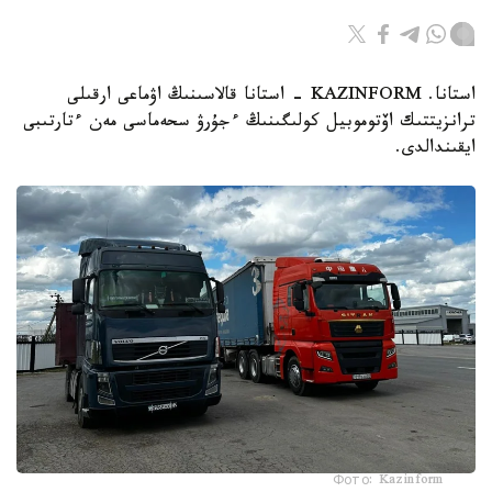
استانا. KAZINFORM - استانا قالاسىنىڭ اۋماعى ارقىلى
ترانزيتتىك اۆتوموبيل كولىگىنىڭ ءجۇرۋ سحەماسى مەن ءتارتىبى
ايقىندالدى.
Фото: Kazinform