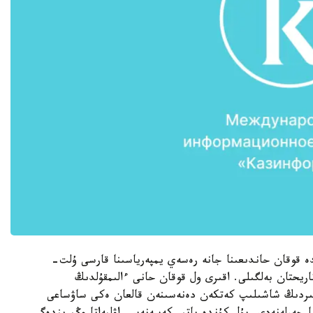
ە قوقان حاندىعىنا جانە رەسەي يمپەرياسىنا قارسى ۇلت-
اريحتان بەلگىلى. اقىرى ول قوقان حانى ءالىمقۇلدىڭ
 باتىردىڭ شاشىلىپ كەتكەن دەنەسىنەن قالعان ەكى ساۋساعى