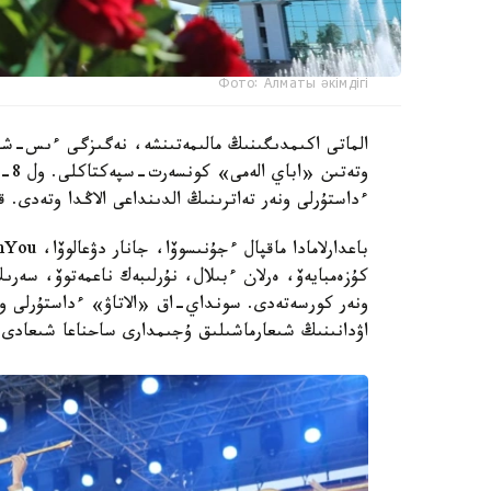
Фото: Алматы әкімдігі
ءداستۇرلى ونەر تەاترىنىڭ الدىنداعى الاڭدا وتەدى. 
ونەر كورسەتەدى. سونداي-اق «الاتاۋ» ءداستۇرلى ونە
اۋدانىنىڭ شىعارماشىلىق ۇجىمدارى ساحناعا شىعادى.