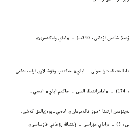
16:00, ناۋرىزباي اۋدانىنىڭ كوميۋنيتي ورتالىعى (شۇعىلا شاعىن اۋدانى، 340ب) - «اباي ولەڭدەرى»
ى - «دانالىقتىڭ دارا جولى - اباي» مەكتەپ وقۋشىلارى اراسىنداعى
11:00, №24 كىتاپحانا (4-اينابۇلاق شاعىن اۋدانى، 174) - «ادامزاتتىڭ الىبى - حاكىم اباي» ادەبي-
11:00, №14 كىتاپحانا (ريمسكي-كورساكوۆ كوشەسى، 3) - «اباي مۇراسى - ۇلتتىڭ رۋحاني قازىناسى»