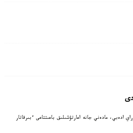
دى
باي كۇنىنە وراي ادەبي، مادەني جانە اعارتۋشىلىق باعىتتاعى ءبىرقاتار