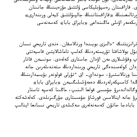
ا جەرلەنەدى. بۇل كۇندە باتىر كەسەنەسى اۋليەاتا وڭىرىندەگى
. قازاقستان رەسپۋبليكاسى ۇلتتىق مۋزەيىنىڭ جانىنان
تالىعىنىڭ «قازاقستاننىڭ جالپىۇلتتىق كيەلى ورىندارى»
ىعى سارىكەمەر اۋىلى ماڭىنداعى «بايزاق بابا» كەسەنەسى
نزيتتىك ءدالىزى بويىندا ورنالاسقان. ەندى تاريحي نىسان
بۇل بولاشاقتا تۋريستەردىڭ كەلىپ تاماشالايتىن قاسيەتتى
ەپ وقۋشىلارى مەن اۋدان جاستارى كەلەدى. سونىمەن قاتار
ۋدان كولەمىندەگى تاريحي ورىنداردىڭ ستەندىلەرىن جانە
نا ورنالاستىرۋ، سونداي- اق ءتۇرلى قولونەر بۇيىمدارىنىڭ
ڭدا كاسىپكەرلەردىڭ دەمەۋشىلىگىمەن «بايزاق بابا»
الداندىرۋ جۇمىسى قولعا الىنىپ، ماڭىنا كەسپە تاستار
ۋ جانە اينالاسىن قورشاۋ جۇمىستارى جۇرگىزىلدى. كەلەشەكتە
، بابادجا حاتۋن كەسەنەلەرى سەكىلدى تاريحي نىسانعا اينالىپ