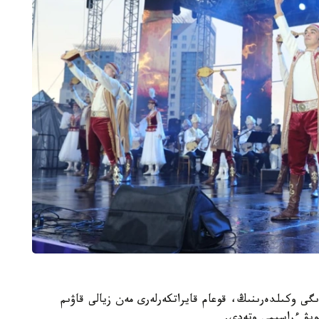
لا اكىمدىگى وكىلدەرىنىڭ، قوعام قايراتكەرلەرى مەن زيالى قاۋىم
ويۋ ءراسىمى وتەدى.