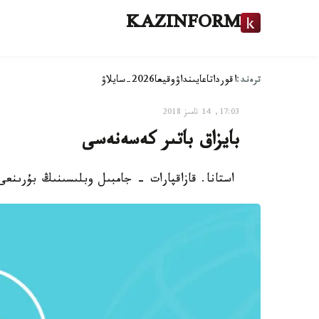
KAZINFORM
ترەند:
اقوردا
تاعايىنداۋ
وقيعا
2026-سايلاۋ
17:03, 14 تامىز 2018
بايزاق باتىر كەسەنەسى
استانا. قازاقپارات - جامبىل وبلىسىنىڭ بۇرىنعى م