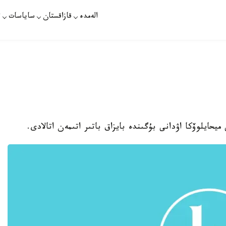
الەمدە
قازاقستان
ساياسات
ت
يحايلوۆكا اۋدانى بۇگىندە بايزاق باتىر اتىمەن اتالادى.