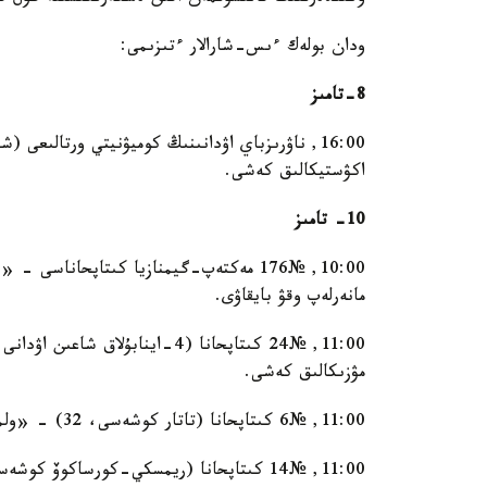
ودان بولەك ءىس-شارالار ءتىزىمى:
8-تامىز
اكۋستيكالىق كەشى.
10- تامىز
10:00, №176 مەكتەپ-گيمنازيا كىتاپحاناس
مانەرلەپ وقۋ بايقاۋى.
مۋزىكالىق كەشى.
11:00, №6 كىتاپحانا (تاتار كوشەسى، 32) - «ولمەيتۇعىن ارتىنا ءسوز قالدىرعان» ادەبي-پوەزيالىق كەشى.