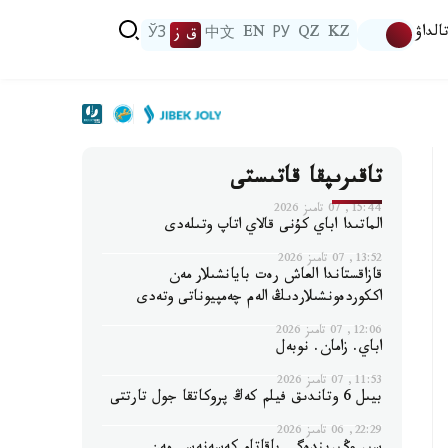
الداۋ
KZ
QZ
РУ
EN
中文
ق ز
ЎЗ
تاقىرىپقا قاتىستى
15:44, 07 تامىز 2026
الماتىدا اباي كۇنى قالاي اتاپ وتىلەدى
13:52, 07 تامىز 2026
قازاقستاندا العاش رەت بايانشىلار مەن
اككوردەونشىلاردىڭ الەم چەمپيوناتى وتەدى
12:06, 07 تامىز 2026
اباي. زامان. نوبەل
11:53, 07 تامىز 2026
بيىل 6 وتاندىق فيلم كەڭ پروكاتقا جول تارتتى
22:29, 06 تامىز 2026