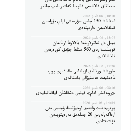
سىر وڭىرىندەگى باقاتام كەسەنەسى مەن
سىعاناق قالاشىعى قالپىنا كەلتىرىلىپ جاتىر
18:10, 06 تامىز 2026
استانادا 150 جاس سۋرەتشى اباي مۇراسىن
قىلقالاممەن دارىپتەدى
13:07, 06 تامىز 2026
بيىل ەل تەاترلارىندا بالالارعا ارنالعان
قويىلىمداردى 560 مىڭعا جۋىق كورەرمەن
تاماشالادى
12:56, 06 تامىز 2026
ەلوردادا ورتالىق ازياداعى ەڭ ءىرى پوپ-
مادەنيەت فەستيۆالى باستالدى
08:16, 06 تامىز 2026
«ورمەكشى ادام» فيلمى ەشقاشان اياقتالمايدى
14:54, 05 تامىز 2026
پرەزيدەنت ۇلتتىق ارحيۆتىڭ ۇجىمى مەن
ارداگەرلەرىن 20 جىلدىق مەرەيتويمەن
قۇتتىقتادى