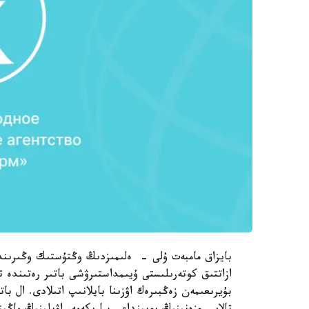
بايزاق مامبەت ۇلى - ەلىمىزدىڭ وڭتۇستىك وڭىرىند
ازاتتىق كوتەرىلىستى ۇيىمداستىرۋشى باتىر رەتىندە ت
بۇيرىعىمەن زەڭبىرەك اۋزىنا بايلانىپ اتىلادى. ال