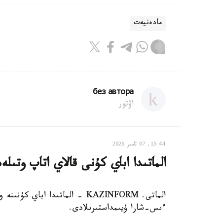
مادەنيەت
без автора
اۆتور
15:44, 07 تامىز 2026
الماتىدا اباي كۇنى قالاي اتاپ وتىلە
الماتى. KAZINFORM - الماتىدا ا
ءىس-شارا ۇيىمداستىرىلادى.