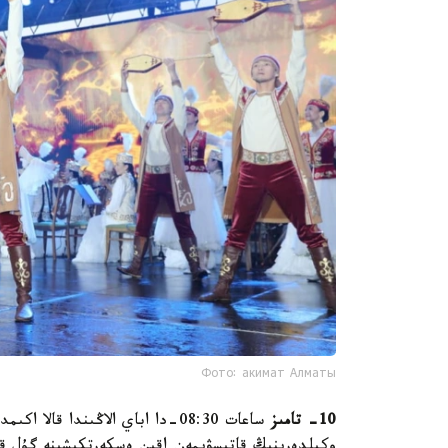
Фото: акимат Алматы
10- تامىز
ساعات 08:30-دا اباي الاڭىندا قا
وكىلدەرىنىڭ قاتىسۋىمەن اقىن ەسكەرتكىشىنە گۇل ق