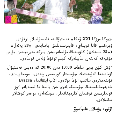
«يوگا موزگا XXI ۆەكا» فەستيۆالىنە قاتىسۋشىلار توقۋدى
ۇيرەنىپ قانا قويماي، قايىرىمدىلىق جاسايدى. «28 پەتەل»
(«28 ىلمەك») كلۋبىنىڭ مۇشەلەرىمەن بىرگە مەرزىمىنەن بۇرىن
دۇنيەگە كەلگەن سابيلەرگە كيىم توقۋعا ۇلەس قوسادى.
ءۇش كۇن بويى ساعات 13:00 دەن 20:00 گە دەيىن فەستيۆال
اۋماعىندا الەۋمەتتىك جۇمىستار كورمەسى وتەدى، سونداي-اق،
تۋىندىلاردى ساتىپ الۋعا بولادى. اتاپ ايتقاندا، Bergen
شەبەرحاناسىنىڭ جۇمىسكەرلەرى مەن باسقا دا شەبەرلەر ءوز
قولدارىمەن توقىعان كارديگاندار، سومكەلەر، موحەر كوفتالار
ساتىلادى.
اۆتور:
رۋسلان عابباسوۆ