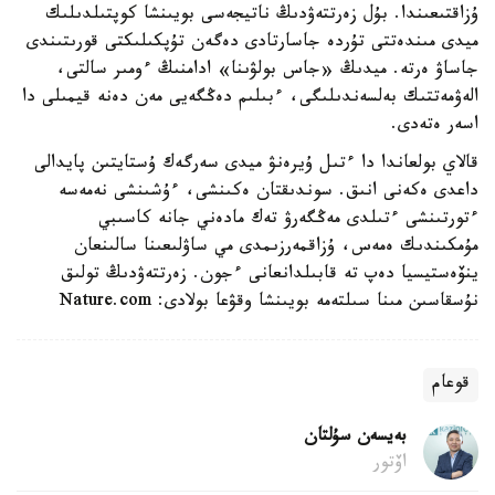
ۇزاقتىعىندا. بۇل زەرتتەۋدىڭ ناتيجەسى بويىنشا كوپتىلدىلىك
ميدى مىندەتتى تۇردە جاسارتادى دەگەن تۇپكىلىكتى قورىتىندى
جاساۋ ەرتە. ميدىڭ «جاس بولۋىنا» ادامنىڭ ءومىر سالتى،
الەۋمەتتىك بەلسەندىلىگى، ءبىلىم دەڭگەيى مەن دەنە قيمىلى دا
اسەر ەتەدى.
قالاي بولعاندا دا ءتىل ۇيرەنۋ ميدى سەرگەك ۇستايتىن پايدالى
داعدى ەكەنى انىق. سوندىقتان ەكىنشى، ءۇشىنشى نەمەسە
ءتورتىنشى ءتىلدى مەڭگەرۋ تەك مادەني جانە كاسىبي
مۇمكىندىك ەمەس، ۇزاقمەرزىمدى مي ساۋلىعىنا سالىنعان
ينۆەستيسيا دەپ تە قابىلدانعانى ءجون. زەرتتەۋدىڭ تولىق
نۇسقاسىن مىنا سىلتەمە بويىنشا وقۋعا بولادى: Nature.com
قوعام
بەيسەن سۇلتان
اۆتور