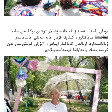
بۇدان باسقا، فەستيۆالگە قاتىسۋشىلار ءۇشىن يوگا مەن سامبا-
jumping ساباقتارى، كىتاپقا قۇمار جانە سەلفي جاساعاندى
ۇناتاتىندارعا ارنالعان گاماكتار ايماعى، ءتۇرلى كونكۋرستار مەن
كونسەرتتىك باعدارلاما ۇيىمداستىرىلادى.