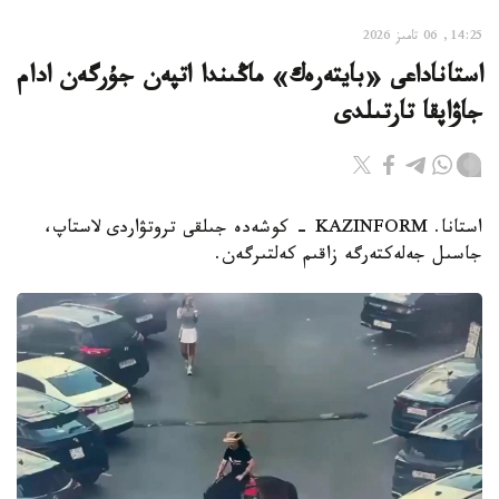
14:25, 06 تامىز 2026
استاناداعى «بايتەرەك» ماڭىندا اتپەن جۇرگەن ادام
جاۋاپقا تارتىلدى
استانا. KAZINFORM - كوشەدە جىلقى تروتۋاردى لاستاپ،
جاسىل جەلەكتەرگە زاقىم كەلتىرگەن.