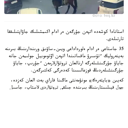
Фото: baq.kz
استانادا كوشەدە اتپەن جۇرگەن ەر ادام اكىمشىلىك جاۋاپتىلىققا
تارتىلدى.
35 جاستاعى ەر ادام ەلورداداعى ويىن-ساۋىق ورىندارىنىڭ بىرىنە
بەينەروليك ءتۇسىرۋ ماقساتىندا اتپەن اۆتوموبيل جولىمەن جانە
جاياۋ جۇرگىنشىلەرگە ارنالعان تروتۋارلارمەن ءجۇرىپ، جاياۋ
جۇرگىنشىلەردىڭ قوزعالىسىنا كەدەرگى كەلتىرگەن.
كەيىن «بايتەرەك» مونۋمەنتى ماڭىنا قاراي بەت العان كەزدە،
جول قيىلىستارىنىڭ بىرىندە جىلقى تروتۋاردى لاستاپ، جاسىل
جەلەكتەرگە زاقىم كەلتىرگەن.
وسىلايشا اباتتاندىرۋ سالاسىنداعى زاڭناما تالاپتارى بۇزىلعان.
اتالعان ەكى قۇقىق بۇزۋشىلىق فاكتىسى بويىنشا ەر ادام
اكىمشىلىك جاۋاپتىلىققا تارتىلدى. استانا قالاسىنىڭ پوليتسيا