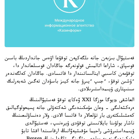
فەستيۆال بىزبەن جانە ىلگەكپەن توقۋعا اۋەس جانداردىڭ باسىن
قوسپاق، شاراعا اتالمىش قولونەرگە جاڭادان قوسىلعاندار دا،
توقۋمەن كاسىبي اينالىساتىندار دا قاتىسادى. جاڭادان كەلگەندەر
ءۇشىن توقۋ، ءجىپ ءيىرۋ جانە كيىز باسۋدان تەگىن شەبەرلىك
سىنىپتارى ۇيىمداستىرىلادى.
العاشقى «يوگا موزگا XXI ۆەكا» توقۋ فەستيۆالىنىڭ
ەرەكشەلىگى - وعان مۇمكىندىگى شەكتەۋلى جانە پسيحولوگيالىق
كەمشىلىكتەرى بار تۇلعالار دا قاتىسا الادى. ولار دەنساۋلىعىنىڭ
ناشار بولۋىنا بايلانىستى توقۋدى ۇيرەنىپ، فەستيۆالدى
ۇيىمداستىرۋشى راحيما مۇقىشيەۆانىڭ ارقاسىندا اقشا تابۋ