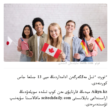
فوتو earth.com سايتىنان الىندى
ءتورت ءتىل مەڭگەرگەن ادامداردىڭ ميى 13 جىلعا جاس
كورىنەدى.
Aikyn.kz ميدىڭ قارتايۋى مەن كوپ تىلدە سويلەۋدىڭ
اراسىنداعى بايلانىستى scitechdaily.com ماقالاسىنا سۇيەنىپ
تۇسىندىرەدى.