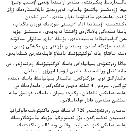
عالىمداردىڭ پىكىرىنشە، تىلدەر اراسىندا ۇنەمى اۋىسىپ وتىرۋ
ميعا ۇزدىكسىز جاتتىعۋ جاساپ، نەيروندىق بايلانىستاردىڭ ۇزاق
ۋاقىت بەلسەندى ساقتالۋىنا ىقپال ەتەدى. ءبىر تىلدەن
ەكىنشىسىنە اۋىسقاندا ادام ءتيىستى سوزدىك قوردى تاڭداپ،
باسقا تىلدەگى بالامالاردى ۋاقىتشا تەجەيدى، دىبىستىق جۇيە
مەن گرامماتيكاعا بەيىمدەلەدى. بۇنىڭ ءبارى ساناۋلى سەكۋند
ىشىندە جۇزەگە اسادى. وسىنداي تۇراقتى وي ەڭبەگى زەيىن،
ەستە ساقتاۋ جانە كوگنيتيۆتىك باقىلاۋ قابىلەتتەرىن شىڭدايدى.
جاڭا زەرتتەۋدى يسپانياداعى باسك كوگنيتيۆتىك زەرتتەۋلەر، مي
جانە ءتىل ورتالىعىنىڭ عالىمى ليۋسيا امورۋزو باستاعان
حالىقارالىق توپ جۇرگىزگەن. عالىمدار يسپانيانىڭ باسك ەلىندە
تۇراتىن، بىردەن 4 تىلگە دەيىن مەڭگەرگەن ادامداردىڭ مي
بەلسەندىلىگىن تالداعان. وڭىردە يسپان، باسك، فرانسۋز جانە
اعىلشىن تىلدەرى قاتار قولدانىلادى.
الدىمەن زەرتتەۋشىلەر 728 ادامنىڭ ميىن ماگنيتوەنسەفالوگرافيا
ادىسىمەن تەكسەرگەن. بۇل تەحنولوگيا جۇيكە جاسۋشالارىنىڭ
بەلسەندىلىگى كەزىندە پايدا بولاتىن وتە ءالسىز ماگنيتتىك