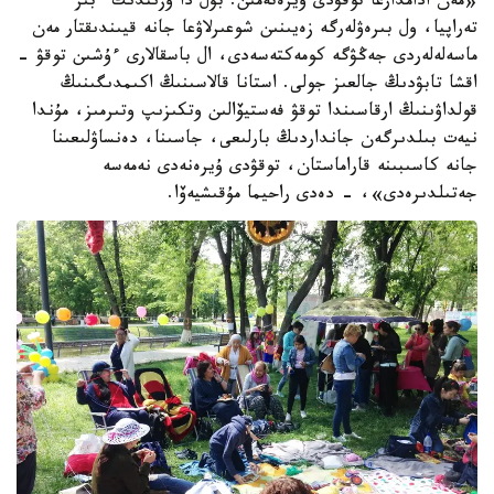
«مەن ادامدارعا توقۋدى ۇيرەتەمىن. بۇل دا وزىندىك ءبىر
تەراپيا، ول بىرەۋلەرگە زەيىنىن شوعىرلاۋعا جانە قيىندىقتار مەن
ماسەلەلەردى جەڭۋگە كومەكتەسەدى، ال باسقالارى ءۇشىن توقۋ -
اقشا تابۋدىڭ جالعىز جولى. استانا قالاسىنىڭ اكىمدىگىنىڭ
قولداۋىنىڭ ارقاسىندا توقۋ فەستيۆالىن وتكىزىپ وتىرمىز، مۇندا
نيەت بىلدىرگەن جانداردىڭ بارلىعى، جاسىنا، دەنساۋلىعىنا
جانە كاسىبىنە قاراماستان، توقۋدى ۇيرەنەدى نەمەسە
جەتىلدىرەدى»، - دەدى راحيما مۇقىشيەۆا.