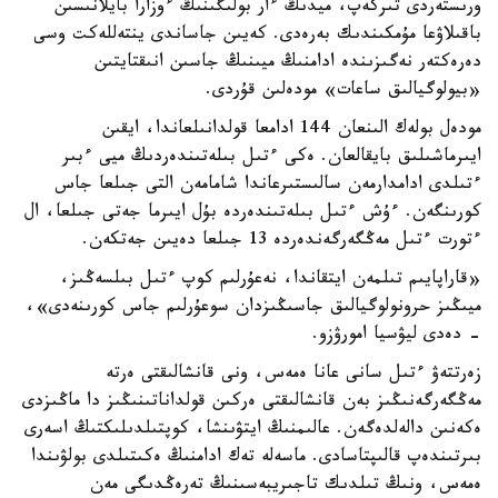
ورىستەردى تىركەپ، ميدىڭ ءار بولىگىنىڭ ءوزارا بايلانىسىن
باقىلاۋعا مۇمكىندىك بەرەدى. كەيىن جاساندى ينتەللەكت وسى
دەرەكتەر نەگىزىندە ادامنىڭ ميىنىڭ جاسىن انىقتايتىن
«بيولوگيالىق ساعات» مودەلىن قۇردى.
مودەل بولەك الىنعان 144 ادامعا قولدانىلعاندا، ايقىن
ايىرماشىلىق بايقالعان. ەكى ءتىل بىلەتىندەردىڭ ميى ءبىر
ءتىلدى ادامدارمەن سالىستىرعاندا شامامەن التى جىلعا جاس
كورىنگەن. ءۇش ءتىل بىلەتىندەردە بۇل ايىرما جەتى جىلعا، ال
ءتورت ءتىل مەڭگەرگەندەردە 13 جىلعا دەيىن جەتكەن.
«قاراپايىم تىلمەن ايتقاندا، نەعۇرلىم كوپ ءتىل بىلسەڭىز،
ميىڭىز حرونولوگيالىق جاسىڭىزدان سوعۇرلىم جاس كورىنەدى»،
- دەدى ليۋسيا امورۋزو.
زەرتتەۋ ءتىل سانى عانا ەمەس، ونى قانشالىقتى ەرتە
مەڭگەرگەنىڭىز بەن قانشالىقتى ەركىن قولداناتىنىڭىز دا ماڭىزدى
ەكەنىن دالەلدەگەن. عالىمنىڭ ايتۋىنشا، كوپتىلدىلىكتىڭ اسەرى
بىرتىندەپ قالىپتاسادى. ماسەلە تەك ادامنىڭ ەكىتىلدى بولۋىندا
ەمەس، ونىڭ تىلدىك تاجىريبەسىنىڭ تەرەڭدىگى مەن