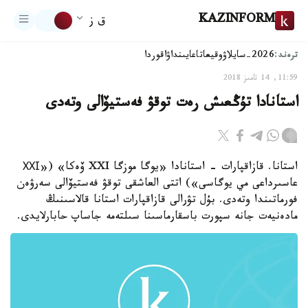
KAZINFORM
ق ز
ترەند:
2026-سايلاۋ
وقيعا
تاعايىنداۋ
اقوردا
11:59, 14 تامىز 2018
استانادا تۇڭعىش رەت توقۋ فەستيۆالى وتەدى
استانا. قازاقپارات - استانادا «يوگا موزگا XXI ۆەكا» («ХХІ
عاسىرداعى مي يوگاسى») اتتى العاشقى توقۋ فەستيۆالى سەرۋەن
فورماتىندا وتەدى. بۇل تۋرالى قازاقپارات استانا قالاسىنىڭ
مادەنيەت جانە سپورت باسقارماسىنا سىلتەمە جاساپ حابارلايدى.