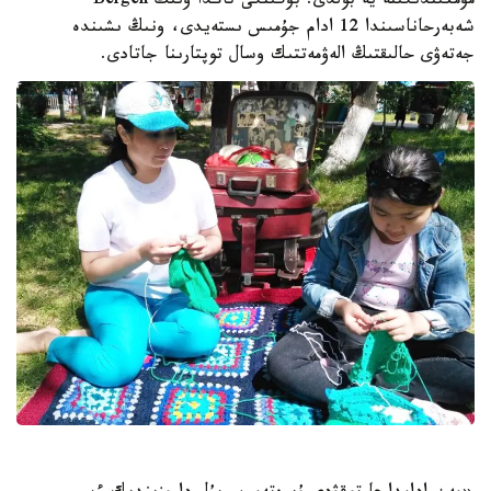
مۇمكىندىگىنە يە بولدى. بۇگىنگى تاڭدا ونىڭ Bergen
شەبەرحاناسىندا 12 ادام جۇمىس ىستەيدى، ونىڭ ىشىندە
جەتەۋى حالىقتىڭ الەۋمەتتىك وسال توپتارىنا جاتادى.