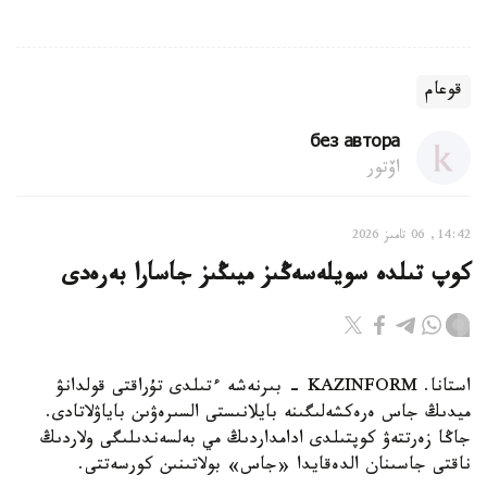
قوعام
без автора
اۆتور
14:42, 06 تامىز 2026
كوپ تىلدە سويلەسەڭىز ميىڭىز جاسارا بەرەدى
استانا. KAZINFORM - بىرنەشە ءتىلدى تۇراقتى قولدانۋ
ميدىڭ جاس ەرەكشەلىگىنە بايلانىستى السىرەۋىن باياۋلاتادى.
جاڭا زەرتتەۋ كوپتىلدى ادامداردىڭ مي بەلسەندىلىگى ولاردىڭ
ناقتى جاسىنان الدەقايدا «جاس» بولاتىنىن كورسەتتى.