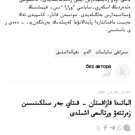
بالىق اۋلاۋ رەجىمدەرىن ايقىن رەگلامەنتتەيدى، قاتىسۋشى
ەلدەردىڭ اسكەري-ساياسي ءوزارا ءىس- قيمىلىنىڭ
ۇستانىمدارىن بەلگىلەيدى. سونىمەن قاتار، كاسپيدى تەك
بەيبىت ماقساتتاردا پايدالانۋعا كەپىلدىك بەرىلگەن»، - دەدى ر
ف باسشىسى.
سىرتقى ساياسات
الەم
ىقپالداستىق
без автора
اۆتور
12:44, 09 تامىز 2026
الماتىدا قازاقستان - قىتاي جەر سىلكىنىسىن
زەرتتەۋ ورتالىعى اشىلدى