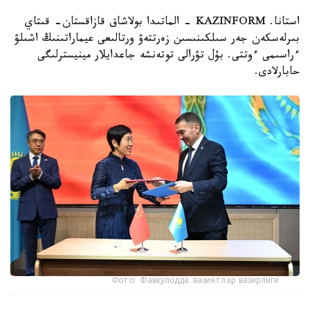
استانا. KAZINFORM - الماتىدا بولاشاق قازاقستان- قىتاي
بىرلەسكەن جەر سىلكىنىسىن زەرتتەۋ ورتالىعى عيماراتىنىڭ اشىلۋ
ءراسىمى ءوتتى. بۇل تۋرالى توتەنشە جاعدايلار مينيسترلىگى
حابارلادى.
Фото: Фавқулодда вазиятлар вазирлиги