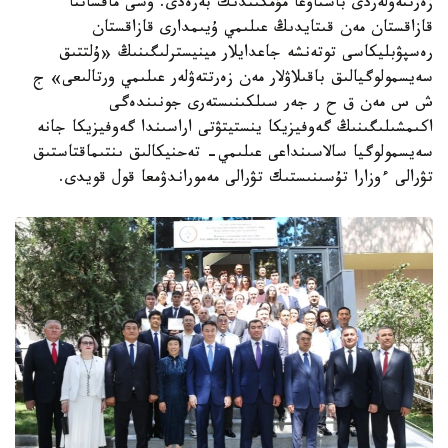
زەرتتەۋلەردى باستاۋعا مۇمكىندىك بەرەدى. وسى ماقساتتا
قازاقستان مەن قىتايدىڭ عىلىمي ۇيىمدارى قازاقستان
رەسپۋبليكاسى توتەنشە جاعدايلار مينيسترلىگىنىڭ «ۇلتتىق
سەيسمولوگيالىق باقىلاۋلار مەن زەرتتەۋلەر عىلىمي ورتالىعى» ج
ش س مەن ق ح ر جەر سىلكىنىستەرى جونىندەگى
اكىمشىلىگىنىڭ گەوفيزيكا ينستيتۋتى اراسىندا گەوفيزيكا جانە
سەيسمولوگيا سالاسىنداعى عىلىمي- تەحنيكالىق ىنتىماقتاستىق
تۋرالى ءوزارا تۇسىنىستىك تۋرالى مەموراندۋمعا قول قويدى.