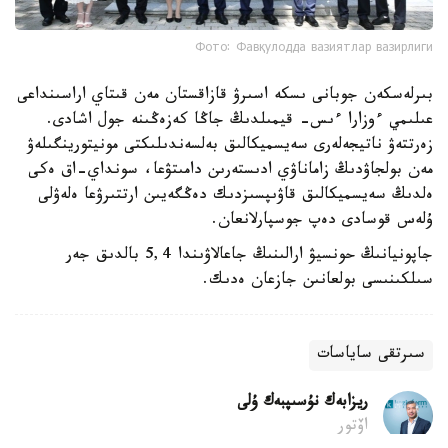
Фото: Фавқулодда вазиятлар вазирлиги
بىرلەسكەن جوبانى ىسكە اسىرۋ قازاقستان مەن قىتاي اراسىنداعى
عىلىمي ءوزارا ءىس- قيمىلدىڭ جاڭا كەزەڭىنە جول اشادى.
زەرتتەۋ ناتيجەلەرى سەيسميكالىق بەلسەندىلىكتى مونيتورينگىلەۋ
مەن بولجاۋدىڭ زاماناۋي ادىستەرىن دامىتۋعا، سونداي-اق ەكى
ەلدىڭ سەيسميكالىق قاۋىپسىزدىك دەڭگەيىن ارتتىرۋعا ەلەۋلى
ۇلەس قوسادى دەپ جوسپارلانعان.
جاپونيانىڭ حونسيۋ ارالىنىڭ جاعالاۋىندا 5,4 بالدىق جەر
سىلكىنىسى بولعانىن جازعان ەدىك.
سىرتقى ساياسات
ريزابەك نۇسىپبەك ۇلى
اۆتور