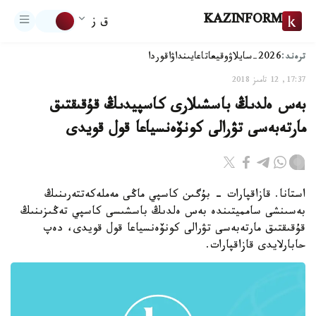
KAZINFORM
ق ز
ترەند:
2026-سايلاۋ
وقيعا
تاعايىنداۋ
اقوردا
17:37, 12 تامىز 2018
بەس ەلدىڭ باسشىلارى كاسپيدىڭ قۇقىقتىق
مارتەبەسى تۋرالى كونۆەنسياعا قول قويدى
استانا. قازاقپارات - بۇگىن كاسپي ماڭى مەملەكەتتەرىنىڭ
بەسىنشى سامميتىندە بەس ەلدىڭ باسشىسى كاسپي تەڭىزىنىڭ
قۇقىقتىق مارتەبەسى تۋرالى كونۆەنسياعا قول قويدى، دەپ
حابارلايدى قازاقپارات.