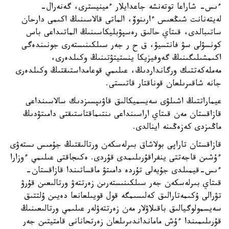
ءىس- شاراعا توتەنشە جاعدايلار ءمينيسترى، گەنەرال-
لەيتەنانت شىڭعىس ءارىنوۆ، الماتى قالاسىنىڭ اكىمى دارحان
ساتىبالدى، قىتاي حالىق رەسپۋبليكاسىنىڭ الماتىداعى باس
كونسۋلى سۋ فانتسيۋ، ق ح ر جەر سىلكىنىستەرى جونىندەگى
اكىمشىلىگىنىڭ گەوفيزيكا ينستيتۋتىنىڭ وكىلدەرى،
مەملەكەتتىك ورگانداردىڭ، عىلىمي قوعامداستىقتىڭ وكىلدەرى
جانە شاقىرىلعان قوناقتار قاتىستى.
عيماراتتىڭ اشىلۋى سەيسميكالىق قاۋىپسىزدىك سالاسىنداعى
قازاقستان مەن قىتاي اراسىنداعى ىنتىماقتاستىقتى دامىتۋدىڭ
ماڭىزدى كەزەڭىنە اينالدى.
قازاقستان تاراپى بولاشاق بىرلەسكەن ورتالىقتىڭ جۇمىس ىستەۋى
ءۇشىن قاجەتتى ينفراقۇرىلىمدى قۇردى. ەكىجاقتى عىلىمي ءوزارا
ءىس-قيمىلدى جۇيەلى تۇردە دامىتۋ ماقساتىندا قازاقستان-
قىتاي بىرلەسكەن جەر سىلكىنىستەرىن زەرتتەۋ ورتالىعىن قۇرۋ
تۋرالى ۇكىمەتارالىق كەلىسىمگە قول قويىلعانعا دەيىن ۇلتتىق
سەيسمولوگيالىق باقىلاۋلار مەن زەرتتەۋلەر عىلىمي ورتالىعىنىڭ
قۇرىلىمىندا ءۇش مامانداندىرىلعان زەرتحانانى قامتيتىن جەر