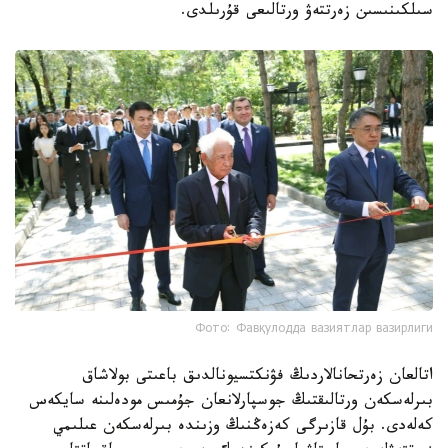
سىلكىنىسىن زەرتتەۋ ورتالىعى قۇرىلدى.
Фото: Фавқулодда вазиятлар вазирлиги
اتالعان زەرتحانالاردىڭ فۋنكتسيونالدىق باعىتى بولاشاق
بىرلەسكەن ورتالىقتىڭ جوسپارلانعان جۇمىس مودەلىنە سايكەس
كەلەدى. بۇل قازىرگى كەزەڭنىڭ وزىندە بىرلەسكەن عىلىمي