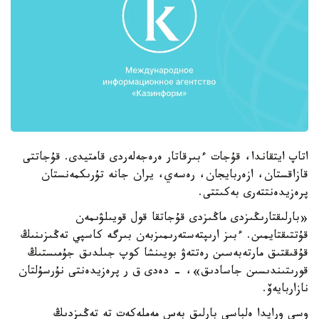
اتاپ ايتقاندا، قۇجات ءبىرقاتار ەرەجەلەردى قامتيدى. قۇجاتتى
قازاقستان، ازەربايجان، رەسەي، يران جانە تۇرىكمەنستان
پرەزيدەنتتەرى بەكىتتى.
«بارلىقتارىڭىزدى ماڭىزدى قۇجاتقا قول قويىلۋىمەن
قۇتتىقتايمىن. ءبىز ارىپتەستەرىمىزبەن بىرگە كاسپي تەڭىزىنىڭ
قۇقىقتىق مارتەبەسىن رەتتەۋ بويىنشا كوپ جىلدىق جۇمىستىڭ
قورىتىندىسىن جاسادىق»، - دەدى ق ر پرەزيدەنتى نۇرسۇلتان
نازاربايەۆ.
وسى ورايدا ەلباسى بارلىق بەس مەملەكەت تە تەڭىزدىڭ