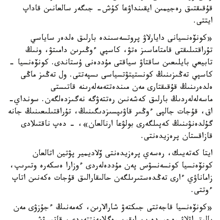
قۇقىقتىق رەجيمىن ايقىنداۋعا كۇش- جىگەر سالعانىن قاداپ
ايتتى.
«كونۆەنسيانى دايارلاۋ پروتسەسىندە بارلىق ەلدەر ساياسي
تۇراقتىلىقتى قامتاماسىز ەتۋ، كاسپي ءوڭىرىن دامىتۋ، ونىڭ
تابيعي بايلىعىن ساقتاۋ سياقتى مۇددەنى ۇستاندى. كونۆەنسيا -
كاسپي تەڭىزىنىڭ كونستيتۋتسياسى ىسپەتتى. ول تەڭىز ماڭى
ەلدەرىنىڭ قۇقىقتارى مەن مىندەتتەمەلەرىنە قاتىستى
ماسەلەلەردىڭ بارلىق كەشەنىن رەتتەۋگە نەگىزدەلگەن. سونداي-
اق، قۇجات جالپى ءوڭىر قاۋىپسىزدىگىنىڭ، تۇراقتىلىعىنىڭ جانە
گۇلدەنۋىنىڭ كەپىلگەرى بولۋعا ارنالعان»، - دەپ ناقتىلادى
قازاقستان پرەزيدەنتى.
ايتا كەتەيىك، رەسەي پرەزيدەنتى ۆلاديمير پۋتين اتالعان
كونۆەنسيا كونسەنسۋس پەن مۇددەلەردى ءوزارا ەسكەرە وتىرىپ،
زاماناۋي ءارى تەڭدەستىرىلگەن حالىقارالىق قۇجات ەكەنىن اتاپ
ءوتتى.
«كونۆەنسيا قاجەتتى جىكتەۋ شارالارىن، كەمەنىڭ ءجۇزۋى مەن