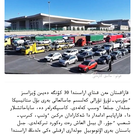
فوتو: حالىق گازەتى
قازاقستان مەن قىتاي اراسىندا 30 كۇنگە دەيىن ۆيزاسىز
ءجۇرىپ-تۇرۋ تۋرالى كەلىسىم جاسالعالى بەرى بۇل ستاتيسيكا
جىلدان جىلعا ءوسىپ كەلەدى. كاسىپكەرلەر دە، ساياحاتشىلار
دا، قاراپايىم ادامدار دا شەكارادان ەركىن ءوتىپ، كىرىپ-
شىعىپ ءجۇر. ال بيىل العاش رەت رەكورد تىركەلدى. جىل
باسىنان بەرى اۆتوموبيل جولدارى ارقىلى ەكى ەلدىڭ اراسىندا