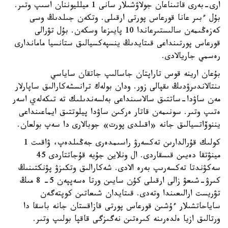
ارى-بەرى قاتىناعان جولاۋشىلار سانى 1 ميلليوننان اسىپ وتىر.
بۇل ءبىر عانا قورعاس پورتى ارقىلى. وتكەن جىلدىڭ وسى
كەزەڭىمەن سالىستىرعاندا 10 پايىزعا وسكەن. بۇل تۋرالى
قورعاس پورتىنداعى قىتايدىڭ ينسپەكسيالىق ستانسيا ماماندارى
رەسمي جاريالادى.
بۇعان ارينە قوس تاراپتان جاسالىپ جاتقان ساياسي
ىنتالاندىرۋدىڭ ىقپالى زور. ودان بولەك ترانسشەكارالىق ساپارلار
مەن ساۋدا-ساتتىق سالاسىنداعى بەلسەندىلىك تە تىكەلەي اسەر
ەتىپ وتىر. سونىمەن قاتار ەركىن ساۋدا پيلوتتىق ايماعىنداعى
يننوۆاتسيالىق جانە «اقىلدى پورت» جوبالارى دا سەپ بولعان.
كولىك قۇرالدارىن تەكسەرۋ راسىمدەرى جەڭىلدەپ، ۋاقىت 1
مينۋتقا دەيىن قىسقاردى. ال ونلاين جۇيە قۇجاتتاردى 45
سەكۋندتا تەكسەرىپ بەرە الادى. شەكارالىق وتكىزۋ پۋنكتىنىڭ
كىرۋ-شىعۋ زالى ارقىلى كۇن سايىن ورتا ەسەپپەن 5- 8 مىڭ
تۋريست ارالىعىندا وتەدى. قىتايدان شىعاتىن كوپتەگەن
ساياحاتشىلار ءۇشىن قورعاس پورتى قازاقستان جانە باسقا دا
ورتالىق ازيا ەلدەرىنە كىرەتىن نەگىزگى قاقپا بولىپ وتىر.