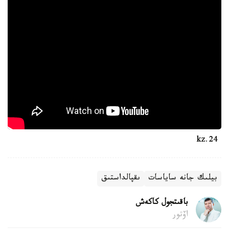
24.kz
بيلىك جانە ساياسات
ىقپالداستىق
باقىتجول كاكەش
اۆتور