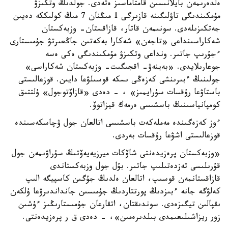
ەلدەرىمەن بايلانىسىن قامتاماسىز ەتەدى. جولدىڭ وتكىزۋ
مۇمكىندىگى تاۋلىگىنە قازىرگى 1 مىڭنان 7 مىڭ كولىككە دەيىن
جەتكىزىلەدى. سونىمەن قاتار، قازاقستان- وزبەكستان
شەكاراسىنداعى «تاجەن» شەكارا بەكەتىن جاڭعىرتۋ جۇمىستارى
ءجۇرىپ جاتىر. ونداعى وتكىزۋ مۇمكىندىگى ەكى ەسە
جوعارىلايدى. «بەينەۋ- اقجىگىت- وزبەكستان شەكاراسى»
جولىنىڭ ءبىرىنشى كەزەڭى ىسكە قوسىلۋعا دايىن. قوزعالىستى
باستاۋعا رۇقسات سۇرايمىز» ، - دەدى «قازاۆتوجول» ۇلتتىق
كومپانياسىنىڭ باسشىسى ەرمەك قيزاتوۆ.
ءوز كەزەگىندە مەملەكەت باسشىسى اتالعان جول ۋچاسكەسىندە
قوزعالىستى اشۋعا رۇقسات بەردى.
«وزبەكستان پرەزيدەنتى شاۆكات ميرزيەيەۆتىڭ سۇراۋىمەن جول
قۇرىلىسى تەزدەتىلىپ جاتىر. بۇل جول وزبەكستاندى
قازاقستانمەن قوسىپ، اتالعان ەلدىڭ جۇگىن كاسپيگە الىپ
كەلۋگە جانە ءبىزدىڭ پورتتاردىڭ جۇمىسىن جانداندىرۋعا ۇلكەن
ىقپالىن تيگىزەدى. سوندىقتان، اتقارعان جۇمىستارىڭىز ءۇشىن
زور ريزاشىلىعىمدى بىلدىرەمىن»، - دەدى ق ر پرەزيدەنتى.