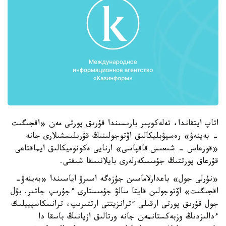
اتاپ ايتقاندا، تەلەكوپىر بارىسىندا قۇرىق پورتى مەن «اقجىگىت
- بەينەۋ» رەسپۋبليكالىق اۆتوجولىنىڭ قۇرىلىسشىلارى جانە
«قورعاس - شىعىس قاقپاسى» ارنايى ەكونوميكالىق ايماقتاعى
قۇرعاق پورتتىڭ جۇمىسكەرلەرى بايلانىسقا شىقتى.
«نۇرلى جول» باعدارلاماسىن جۇزەگە اسىرۋ اياسىندا «بەينەۋ-
اقجىگىت» اۆتوجولىن قايتا سالۋ جۇمىستارى ءجۇرىپ جاتىر. بۇل
جول قۇرىق پورتى ارقىلى ءترانزيتتى ارتتىرىپ، ترانسكاسپييلىك
ءدالىزدىڭ وزبەكستانمەن جانە ورتالىق ازيانىڭ باسقا دا