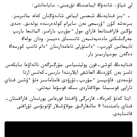
لي شياۋ، شاندۇڭ ايماعىنىڭ تۇرعىنى، ساياحاتشى:
- ءبىز قىتايدىڭ شىعىس ايماعى شاندۇڭنان كەلە جاتىرمىز.
بىرنەشە كۇن ءۇرىمجى مەن سايرام كولدەرىندە بولدىق. ەندى
بۇگىن قازاقستانعا قاراي جول ءجۇرىپ بارامىز. الماتىعا بارىپ
جەرگىلىكتى مادەنيەتىمەن تانىسساق دەيمىز. ودان بولەك
تابيعاتىن كورىپ، ءداستۇرلى تاعامدارىنان ءدام تاتىپ كورسەك
دەگەن جوسپارىمىز بار.
قىتايدىڭ كوشى-قون پوليتسياسى جۇرگىزگەن تالداۋعا سايكەس
تامىز بەن كۇزدىڭ العاشقى ايلارىندا بارىس-كەلىس ارتا
تۇسەدى. قاۋىپسىز ءجۇرىپ-تۇرۋدى قامتاماسىز ەتۋ ءۇشىن قىتاي
تاراپى قوسىمشا جولاقتاردى ىسكە قوسۋعا نيەتتى.
ايتا كەتۋ كەرەك، قازىرگى ۋاقىتتا قورعاس پورتىنان قازاقستان-
قىتاي باعىتىندا 9 حالىقارالىق جولاۋشىلار اۆتوبۋسى تۇراقتى
قاتىنايدى.