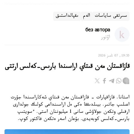
سىرتقى ساياسات
الەم
ىقپالداستىق
без автора
اۆتور
19:55, 07 تامىز 2026
قازاقستان مەن قىتاي اراسىندا بارىس-كەلىس ارتتى
استانا. قازاقپارات - قازاقستان مەن قىتاي شەكاراسىندا جۇرت
اعىلىپ جاتىر. بيىلدىققا ەكى ەل اراسىنداعى كولىك جولدارى
ارقىلى وتكەن جولاۋشى سانى 1 ميليوننان استى. ءسويتىپ
بارىس-كەلىس كوبەيدى. بۇعان اسەر ەتكەن فاكتور كوپ.