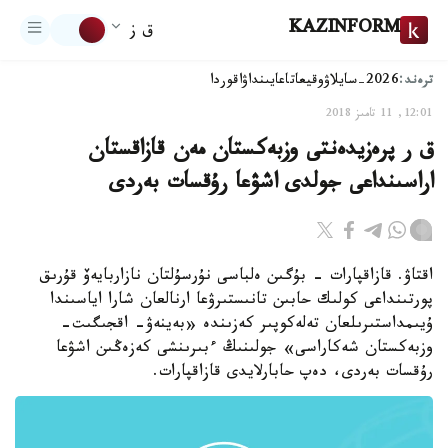
KAZINFORM
ق ز
ترەند:
2026-سايلاۋ
وقيعا
تاعايىنداۋ
اقوردا
12:01, 11 تامىز 2018
ق ر پرەزيدەنتى وزبەكستان مەن قازاقستان
اراسىنداعى جولدى اشۋعا رۇقسات بەردى
اقتاۋ. قازاقپارات - بۇگىن ەلباسى نۇرسۇلتان نازاربايەۆ قۇرىق
پورتىنداعى كولىك حابىن تانىستىرۋعا ارنالعان شارا اياسىندا
ۇيىمداستىرىلعان تەلەكوپىر كەزىندە «بەينەۋ- اقجىگىت-
وزبەكستان شەكاراسى» جولىنىڭ ءبىرىنشى كەزەڭىن اشۋعا
رۇقسات بەردى، دەپ حابارلايدى قازاقپارات.