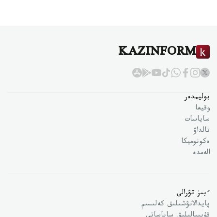
KAZINFORM
بوليمدەر
وقيعا
ساياسات
تالداۋ
ەكونوميكا
الەمدە
ءبىز تۋرالى
پايدالانۋشىلىق كەلىسىم
قۇپىيالىلىق ساياساتى