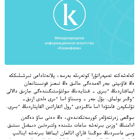
كەلەشەكتە تەمپەراتۋرا كوتەرىلە بەرسە، پلانەتاداعى تىرشىلىككە
ەڭ قاۋىپتى جەر الەمدەگى حالىق ەڭ تىعىز قونىستانعان
ايماقتاردىڭ ءبىرى - قىتايدىڭ سولتۇستىگىندەگى جازىق دالالى
ءوڭىر بولماق. بۇل جەر - وسىناۋ اسا ءىرى ەلدى ازىق-
تۇلىكپەن قامتۋدا اسا ماڭىزدى ءرول اتقاراتىن القاپتاردىڭ ءبىرى.
سوڭعى زەرتتەۋلەر كورسەتكەندەي، ەڭ دەنى ساۋ دەگەن
ادامنىڭ ءوزىن بىرنەشە ساعات ىشىندە ولتىرەتىن دىمقىل ىستىق
وسى عاسىردىڭ سوڭىنا قاراي اتالعان ايماققا بىرنەشە اينالىپ