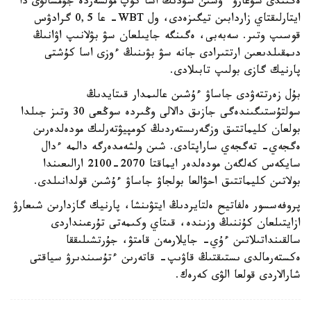
ەگىندى سۋعارۋ ءۇشىن سۋدىڭ اسا كوپ مولشەردە جۇمسالۋى دا
ايتارلىقتاي زاردابىن تيگىزەدى، ول WBT- عا 0,5 گرادۋس
قوسىپ وتىر. سەبەبى، ەگىنگە جايىلعان سۋ بۋلانىپ اۋانىڭ
دىمقىلدىعىن ارتتىرادى جانە سۋ بۋىنىڭ ءوزى اسا كۇشتى
پارنيك گازى بولىپ تابىلادى.
بۇل زەرتتەۋدى جاساۋ ءۇشىن عالىمدار قىتايدىڭ
سولتۇستىگىندەگى جازىق دالالى وڭىردە سوڭعى 30 وتىز جىلدا
بولعان كليماتتىق وزگەرىستەردىڭ كومپيۋتەرلىك مودەلدەرىن
ەگجەي- تەگجەي ساراپتادى. شىن ولشەمدەرگە دالمە ءدال
سايكەس كەلگەن مودەلدەر ايماقتا 2070-2100 ارالىعىندا
بولاتىن كليماتتىق احۋالعا بولجاۋ جاساۋ ءۇشىن قولدانىلدى.
پروفەسسور ەلفاتيح ەلتايردىڭ ايتۋىنشا، پارنيك گازدارىن شىعارۋ
ازايتىلعان كۇننىڭ وزىندە، قىتاي وكىمەتى تۇرعىنداردى
سالقىنداتىلاتىن ءۇي- جايلارمەن قامتۋ، جۇرتشىلىققا
ەكستەرمالدى ىستىقتىڭ قاۋىپ- قاتەرىن ءتۇسىندىرۋ سياقتى
شارالاردى قولعا الۋى كەرەك.