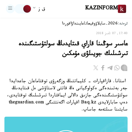
KAZINFORM
ق ز
ترەند:
2026-سايلاۋ
وقيعا
تاعايىنداۋ
اقوردا
17:40, 07 تامىز 2018
عاسىر سوڭىنا قاراي قىتايدىڭ سولتۇستىگىندە
تىرشىلىك جويىلۋى مۇمكىن
استانا. قازاقپارات - كليماتتىڭ وزگەرۋى توقتاماعان جاعدايدا
جەر بەتىندەگى ەكولوگيانى ەڭ قاتتى لاستاۋشى ەل قىتايدىڭ
سولتۇستىگىندەگى جازىق دالالى ايماقتاردا تىرشىلىك توقتايدى،
دەپ حابارلايدى Baq.kz اقپارات اگەنتتىگى theguardian.com
سايتىنا سىلتەمە جاساپ.