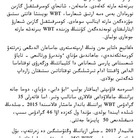
بىرنەشە مارتە كەلەدى. ماسەلەن، شانحاي كومىرقىشقىل گازىن
نورمادان بەس ەسە ارتىق شىعارسا، WBT بويىنشا قاتتى ىستىق
جۇزدەگەن مارتە اينالىپ سوعادى. كومىرقىشقىل گازىن شىعارۋ
ايتارلىقتاي تومەندەگەن كۇننىڭ وزىندە WBT بىرنەشە مارتە
جوعارى بولماق.
ەلفاتيح ەلتاير مەن ونىڭ ارىپتەستەرى جاساعان الدىڭعى زەرتتەۋ
كورسەتكەندەي، جاھاندىق مۇناي ءوندىرۋ ورتالىعى - تاياۋ
شىعىستاعى پارسى شىعاناعى دا كليماتتىڭ وزگەرۋى توقتاماسا
الداعى ۋاقىتتا ادام تىرشىلىگىن توقتاتاتىن ىستىقتان زارداپ
شەگەتىن بولادى.
اسىرەسە قاۋىپتى ايماقتار بولىپ ءابۋ دابي، دۋباي، دوحا جانە
يراننىڭ جاعالاۋداعى قالالارى سانالىپ وتىر. اسا قاتەرلى 35
گرادۋس WBT يراننىڭ باندار ماحشار قالاسىندا 2015 -جىلدىڭ
شىلدە ايىندا بولدى. مۇندا ول كەزدە اۋا 46 گرادۋس ىسىپ،
دىمقىلدىعى 50 پايىزعا جەتتى.
عالىمدار 2017 -جىلى ازيانىڭ وڭتۇستىگىن دە زەرتتەپ، بۇل