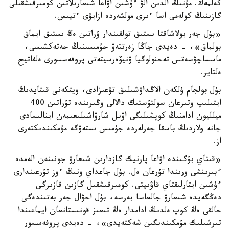
كەلمەك. مۇنىڭ الدىن الۋ ءۇشىن اۋاعا شىعارىلاتىن كومىرقىشقىلى
گازىنىڭ كولەمى اسا ءىرى مولشەردە ازايۋى ءتيىس.
«بۇل جەر بولاشاقتا ىستىق تولقىندار ۇراتىن ەڭ ىستىق ايماق
بولماق»، - دەيدى جاڭا زەرتتەۋ جۇمىسىنىڭ جەتەكشىسى،
ماسساچۋسەتس تەحنولوگيا ۋنيۆەرسيتەتى پروفەسسورى ەلفاتيح
ەلتاير.
بۇل بولجام ۇلكەن الاڭداۋشىلىق تۋعىزادى، ويتكەنى قىتايدىڭ
ايتىلىپ وتىرعان سولتۇستىك دالالى وڭىرىندە تۇراتىن 400
ميلليون ادامنىڭ كوپشىلىگى اۋىل شارۋاشىلىعىمەن اينالىسادى
جانە ولاردىڭ باسقا جەرلەردە جۇمىس ىستەۋگە مۇمكىندىكتەرى
از.
«قىتاي بۇگىندە اۋاعا پارنيك گازدارىن شىعارۋ جونىنەن الەمدە
ءبىرىنشى ورىندا تۇرعان ەل. بۇل جاعداي ونىڭ ءوز تۇرعىندارى
ءۇشىن ايتارلىقتاي قاۋىپتى. كومىرقىشقىل گازىن قازىرگى
دەڭگەيدە شىعارۋ جالعاسا بەرسە، بۇل احۋال جەر بەتىندەگى
حالقى ەڭ كوپ ەلدىڭ ادامدار ەڭ تىعىز قونىستانعان ايماعىندا
تىرشىلىك مۇمكىندىگىن شەكتەيدى»، - دەيدى پروفەسسور