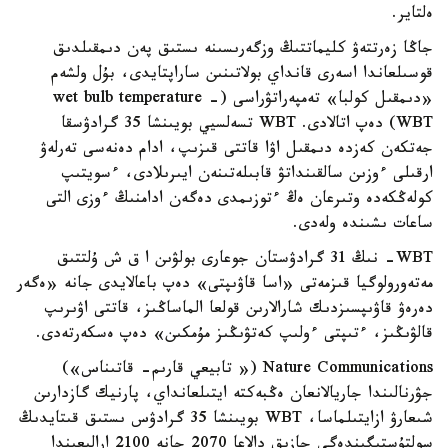
ەلتاير.
جاڭا زەرتتەۋ كليماتتىڭ وزگەرىسىنە ىستىق پەن دىمقىلدىق
قوسىلعاندا اسەرى قانداي بولاتىنىن ساراپتايدى، بۇل ولشەم
«دىمقىل كولبا» تەمپەراتۋراسى (wet bulb temperature -
WBT) دەپ اتالادى. WBT تسەلسيي بويىنشا 35 گرادۋسقا
جەتكەن كەزدە دىمقىل اۋا قاتتى قىزىپ، ادام دەنەسى تەرلەۋ
ارقىلى ءوزىن سالقىنداتۋ قابىلەتىنەن ايىرىلادى، ءسويتىپ
كولەڭكەدە وتىرعان ەڭ ءتوزىمدى دەگەن ادامنىڭ ءوزى التى
ساعات ىشىندە ولەدى.
WBT- نىڭ 31 گرادۋستان جوعارى بولۋىن ا ق ش ۇلتتىق
مەتەورولوگيا قىزمەتى «اسا قاۋىپتى» دەپ باعالايدى جانە «ەگەر
دەرەۋ قاۋىپسىزدىك شارالارىن قولعا الماساڭىز، قاتتى اۋىرىپ
قالۋىڭىز، ءتىپتى ءولىپ كەتۋىڭىز مۇمكىن» دەپ ەسكەرتەدى.
Nature Communications (« تابيعي قارىم- قاتىناس»)
جۋرنالىندا جاريالانعان ەڭبەكتە ايتىلعانداي، پارنيك گازدارىن
شىعارۋ ازايتىلماسا، WBT بويىنشا 35 گرادۋس ىستىق قىتايدىڭ
سولتۇستىگىندەگى جازىق دالاعا 2070 جانە 2100 ارالىعىندا