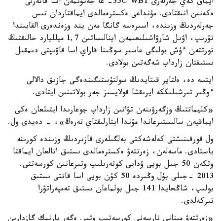
ايماق كەي جەرلەرى 35C WBT- عا جەتۋىمەن اسا قاتەرلى
ەكەنىن انىقتادى. مۇنداعى ەكسترەمالدى ايماقتاردان تىس
جەرلەردىڭ وزىندە، اسىرەسە گانگا مەن يند وزەندەرى القابىندا
تۇرىپ، اۋىل شارۋاشىلىعىمەن اينالىساتىن 1,7 ميلليارد حالىقتىڭ
تورتتەن ءۇش بولىگى عاسىر سوڭىنا قاراي اسا قاۋىپتى دىمقىل
ىستىقتان زارداپ شەگەتىن بولادى.
ايتسە دە، ەلتاير قىتايدىڭ سولتۇستىگىندەگى جازىق دالالى
ءوڭىر تىرشىلىككە ايرىقشا قولايسىز جەر بولاتىنىن ايتادى.
«كليماتتىڭ وزگەرۋىنەن تۋاتىن زارداپ جوعارىدا ايتىلعان ەكى
ايماقپەن سالىستىرعاندا مۇندا ايتارلىقتاي تەرەڭ»، - دەيدى ول.
ول قورقىنىشتى كەلەشەكتى بەلگىلەرى قازىردىڭ وزىندە كورىنە
باستادى. ماسەلەن، زەرتتەۋ ەكسترەمالدى ىستىق اتالعان ايماقتا
وتكەن 50 جىل بويى ۇدايى كوتەرىلىپ وتىرعانىن كورسەتتى.
2013 -جىلى بۇل وڭىردە 50 كۇن بويى اسا قاتتى ىستىق
بولىپ، شاڭحايدا 141 جىل بولماعان ىستىق تەمپەراتۋرا
تىركەلدى.
«زەرتتەۋ مىنانى نارسەنى كورسەتىپ وتىر. ەگەر پارنيك گازدارىن