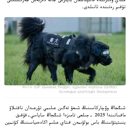
قىتاي وڭىرىندە قالىپتاسقان بايىرعى جانە دەربەس جەرگىلىكتى
تۇقىم رەتىندە تانىلدى.
Фото: ҚХР Шыңжаң Өндіріс-құрылыс корпусы (ШӨҚК)
Қоғамдық қауіпсіздік басқармасы
شىڭجاڭ وۆچاركاسىنىڭ شىعۋ تەگىن عىلىمي تۇرعىدان ناقتىلاۋ
ماقساتىندا 2025 -جىلعى تامىزدا شىڭجاڭ ساياسي-قۇقىق
ينستيتۋتىنىڭ باس بولۋىمەن قىتاي عىلىم اكادەمياسىنىڭ كۋنمين