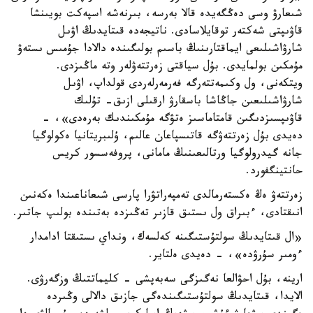
شىعارۋ وسى دەڭگەيدە قالا بەرسە، بىرنەشە اسپەكت بويىنشا
قاۋىپتى شەكتەر توقايلاسادى. ناتيجەدە قىتايدىڭ اۋىل
شارۋاشىلىعى ايماقتارىنىڭ باسىم بولىگىندە دالادا جۇمىس ىستەۋ
مۇمكىن بولمايدى. بۇل سياقتى زەرتتەۋلەر وتە ماڭىزدى.
ويتكەنى، ول وكىمەتتەرگە فەرمەرلەردى قولداپ، اۋىل
شارۋاشىلىعىن جاڭاشا باسقارۋ ارقىلى ازىق- تۇلىك
قاۋىپسىزدىگىن قامتاماسىز ەتۋگە مۇمكىندىك بەرەدى»، -
دەيدى بۇل زەرتتەۋگە قاتىسپاعان عالىم، ۇلىبريتانيا ەكولوگيا
جانە گيدرولوگيا ورتالىعىنىڭ مامانى، پروفەسسور كريس
حانتينگفورد.
زەرتتەۋ ەڭ ەكستەرمالدى تەمپەراتۋرا پارسى شىعاناعىندا ەكەنىن
انىقتادى، ءبىراق ول ىستىق قازىر تەڭىزدە بەتىندە بولىپ جاتىر.
«ال قىتايدىڭ سولتۇستىگىنە كەلسەك، ونداي ىستىقتا ادامدار
ءومىر سۇرۋدە»، - دەيدى ەلتاير.
ارينە، بۇل احۋالعا نەگىزگى سەبەپشى - كليماتتىڭ وزگەرۋى.
الايدا، قىتايدىڭ سولتۇستىگىندەگى جازىق دالالى وڭىردە