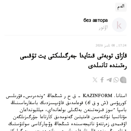
الەم
без автора
اۆتور
17:24, 08 تامىز 2026
قازاق توبەتى قىتايدا جەرگىلىكتى يت تۇقىمى
رەتىندە تانىلدى
استانا. KAZINFORM – ق ح ر شىڭجاڭ ءوندىرىس-قۇرىلىس
كورپۋسى (ش و ق ك) قوعامدىق قاۋىپسىزدىك باسقارماسىنىڭ
باسپا ءسوز قىزمەتىنەن بەلگىلى بولعانداي، ميلليونداعان
مۋتاتسيا نۇكتەسىن قامتيتىن گەنومدىق كارتاعا جۇرگىزىلگەن
اۋقىمدى زەرتتەۋ ناتيجەسىندە شىڭجاڭ وۆچاركاسى سولتۇستىك