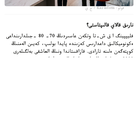
فوتو: Kazinform / ج ي
نارىق قالاي قالىپتاستى؟
فليپپينگ ا ق ش-تا وتكەن عاسىردىڭ 70- 80 -جىلدارىنداعى
ەكونوميكالىق داعدارىس كەزىندە پايدا بولىپ، كەيىن الەمنىڭ
كوپتەگەن ەلىنە تارادى. قازاقستاندا ونىڭ العاشقى بەلگىلەرى
2000 -جىلداردىڭ باسىندا بايقالدى. ول كەزدە تۇرعىن ءۇي
قۇرىلىسى قارقىندى ءجۇرىپ، سۇرانىس جوعارى بولعاندىقتان،
ينۆەستورلار پاتەردى جوندەۋسىز- اق قىمباتقا قايتا ساتىپ،
تابىس تاپتى.