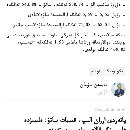
- ەۋرو: ساتىپ الۋ - 538,74 تەڭگە، ساتۋ - 543,88 تەڭگە؛
- رۋبل 5,55 - 5,69 تەڭگە ارالىعىندا ساۋدالانادى.
- يۋان 68,54 - 71,08 تەڭگە ارالىعىندا ساۋدالانىپ جاتىر.
ەسكە سالايىق، 5-تامىز كۇندىزگى ساۋدا-ساتتىق قورىتىندىسى
بويىنشا دوللاردىڭ ورتاشا باعامى 1,93 تەڭگەگە ءتۇسىپ،
469,85 تەڭگە بولدى.
ەكونوميكا
قوعام
بەيسەن سۇلتان
اۆتور
08:00, 06 تامىز 2026
پاتەردى ارزان الىپ، قىمبات ساتۋ: ەلىمىزدە