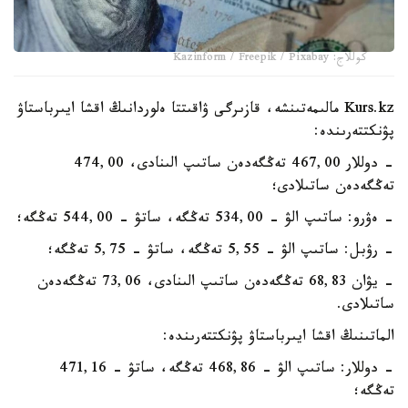
كوللاج: Kazinform / Freepik / Pixabay
Kurs.kz مالىمەتىنشە، قازىرگى ۋاقىتتا ەلوردانىڭ اقشا ايىرباستاۋ
پۋنكتتەرىندە:
- دوللار 467,00 تەڭگەدەن ساتىپ الىنادى، 474,00
تەڭگەدەن ساتىلادى؛
- ەۋرو: ساتىپ الۋ - 534,00 تەڭگە، ساتۋ - 544,00 تەڭگە؛
- رۋبل: ساتىپ الۋ - 5,55 تەڭگە، ساتۋ - 5,75 تەڭگە؛
- يۋان 68,83 تەڭگەدەن ساتىپ الىنادى، 73,06 تەڭگەدەن
ساتىلادى.
الماتىنىڭ اقشا ايىرباستاۋ پۋنكتتەرىندە:
- دوللار: ساتىپ الۋ - 468,86 تەڭگە، ساتۋ - 471,16
تەڭگە؛