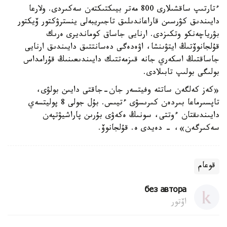
ءتارتىپ ساقشىلارى 800 مەتر بيىكتىكتەن سەكىردى. ولارعا
دايىندىق كۋرسىن قاراعاندىلىق تاجىريبەلى ينسترۋكتور ۆيكتور
بۋرياچەنكو وتكىزدى. ارنايى جاساق كومانديرى ەرىك
قۇلجانوۆتىڭ ايتۋىنشا، اۋەدەگى دەسانتتىق دايىندىق ارنايى
جاساقتىڭ اسكەري جانە قىزمەتتىك دايىندىعىنىڭ قۇرامداس
بولىگى بولىپ تابىلادى.
«كەز كەلگەن ساتتە وفيتسەر جان-جاقتى دايىن بولۋى،
تاپسىرماعا بىردەن كىرىسۋى ءتيىس. بۇل جولى 8 پوليتسەي
دايىندىقتان ءوتتى، سونىڭ ەكەۋى بۇرىن پاراشيۋتپەن
سەكىرگەن»، - دەيدى ە. قۇلجانوۆ.
قوعام
без автора
اۆتور