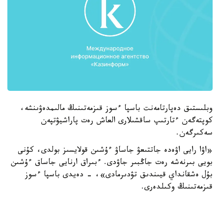
وبلىستىق دەپارتامەنت باسپا ءسوز قىزمەتىنىڭ مالىمدەۋىنشە،
كوپتەگەن ءتارتىپ ساقشىلارى العاش رەت پاراشيۋتپەن
سەكىرگەن.
«اۋا رايى اۋەدە جاتتىعۋ جاساۋ ءۇشىن قولايسىز بولدى، كۇنى
بويى بىرنەشە رەت جاڭبىر جاۋدى. ءبىراق ارنايى جاساق ءۇشىن
بۇل ەشقانداي قيىندىق تۋدىرمادى»، - دەيدى باسپا ءسوز
قىزمەتىنىڭ وكىلدەرى.