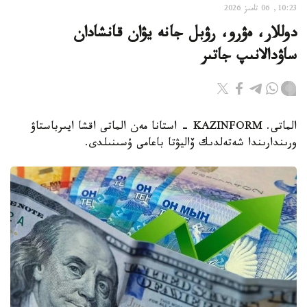
10:23, 06 تامىز 2026
دوللار، ەۋرو، رۋبل جانە يۋان قانشادان
ساۋدالانىپ جاتىر
الماتى. KAZINFORM - استانا مەن الماتى اقشا ايىرباستاۋ
ورىندارىندا شەتەلدىك ۆاليۋتا باعامى ۇسىنىلدى.