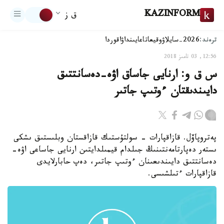
KAZINFORM
ق ز
ترەند:
2026-سايلاۋ
وقيعا
تاعايىنداۋ
اقوردا
12:56, 03 تامىز 2018
س ق و: ارنايى جاساق اۋە-دەسانتتىق
دايىندىقتان ءوتىپ جاتىر
پەتروپاۆل. قازاقپارات - سولتۇستىك قازاقستان وبلىستىق ىشكى
ىستەر دەپارتامەنتىنىڭ جىلدام قيمىلدايتىن ارنايى جاساعى اۋە-
دەسانتتىق دايىندىعىنان ءوتىپ جاتىر، دەپ حابارلايدى
قازاقپارات ءتىلشىسى.