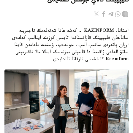
فليپپينگ قالاي جۇمىس ىستەيدى
استانا. KAZINFORM - كەشە عانا شەتەلدىك تاجىريبە
سانالعان فليپپينگ قازاقستاندا تابىس كوزىنە اينالىپ كەلەدى.
ارزان پاتەردى ساتىپ الىپ، جوندەپ، ۇستەمە باعامەن قايتا
ساتۋ الداعى ۋاقىتتا دا قالىپتى بيزنەسكە اينالا ما؟ تاقىرىپتى
Kazinform ءتىلشىسى تارقاتا تالدايدى.