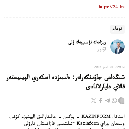
https://24.kz
قوعام
ريزابەك نۇسىپبەك ۇلى
اۆتور
09:12, 08 تامىز 2026
شىڭداعى جاۋىنگەرلەر: ەلىمىزدە اسكەري الپينيستەر
قالاي دايارلانادى
استانا. KAZINFORM - بۇگىن - حالىقارالىق الپينيزم كۇنى.
وسىعان وراي Kazinform ءتىلشىسى قازاقستان قارۋلى