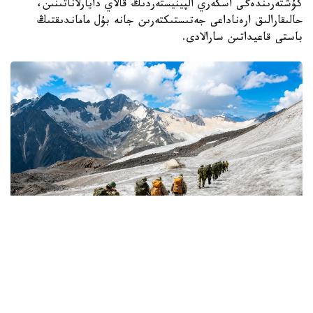
كۇشتەرىندەگى اسكەري الپينيستەردىڭ قالاي دايارلاناتىنىن،
حالىقارالىق ارەناداعى جەتىستىكتەرىن جانە بۇل ماماندىقتىڭ
باستى قاعيداتىن سارالادى.
Фото: Қорғаныс министрліг
كىمدەر اسكەري الپينيست بولا الادى؟