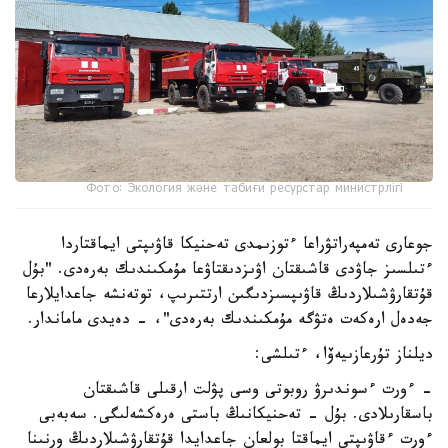
Фото: Экология және табиғи ресурстар министрлігі
جوعارى تەمپەراتۋراعا ءتوزىمدى تەحنيكا قاۋىپتى ايماقتاردا
ءتىلسىز جاۋدى قاشىقتان اۋىزدىقتاۋعا مۇمكىندىك بەرەدى. "بۇل
قۇتقارۋشىلاردىڭ قاۋىپسىزدىگىن ارتتىرىپ، توتەنشە جاعدايلارعا
جەدەل ارەكەت ەتۋگە مۇمكىندىك بەرەدى"، - دەيدى ماماندار.
ديلناز تۇرعازىيەۆا، ءتىلشى:
- ءورت ءسوندىرۋ روبوتى وسى پۋلت ارقىلى قاشىقتان
باسقارىلادى. بۇل - تەحنيكانىڭ باستى ەرەكشەلىگى. سەبەبى
ءورت ءقاۋىپتى ايماقتا بولعان جاعدايدا قۇتقارۋشىلاردىڭ ورنىنا