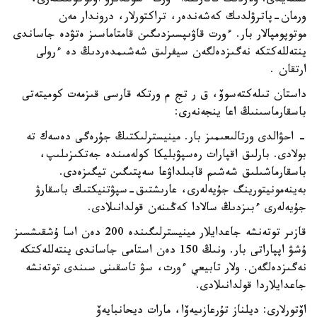
ىستەيدى. ولاردىڭ قاتارىندا ءورت ءسوندىرۋ اۆتوكولىكتەرى،
ورمان-پاترۋلدىك كەشەندەر، تراكتورلار، دروندار مەن
موتوپومپالار بار. ءورت قاۋىپسىزدىگىن قامتاماسىز ەتۋدە جاساندى
ينتەللەكتكە نەگىزدەلگەن سيفرلىق شەشىمدەردىڭ دە ءرولى
ارتقان .
داستان تىلەكتەسوۆ، ق ر تج م ورتكە قارسى قىزمەت كوميتەتى
باسقارماسىنىڭ اعا ينجەنەرى:
- احۋالدى ورتالىعىمىز بار. مينيسترلىكتىڭ جۇرەگى دەسەك تە
بولادى. بارلىق اقپارات رەسپۋبليكا كولەمىندە جەتكىزىلىپ،
باسقارماشىلىق شەشىم قابىلداۋعا سەپتىگىن تيگىزەدى.
بەينەمونيتورينگ جۇيەلەرى، عارىشتىق-سپۋتنيكتىك باسقارۋ
جۇيەلەرى ءبىزدىڭ سالادا كەڭىنەن قولدانىلادى.
قازىر توتەنشە جاعدايلار مينيسترلىگىندە 200 دەن اسا ۇشقىشسىز
ۇشۋ اپپاراتى بار. ونىڭ 150 دەن استامى جاساندى ينتەللەكتكە
نەگىزدەلگەن. ولار تابيعي ءورت، سۋ تاسقىنى سىندى توتەنشە
جاعدايلاردا قولدانىلادى.
اۆتورلارى: ديلناز تۇرعازىيەۆا، مارات ديحانبايەۆ