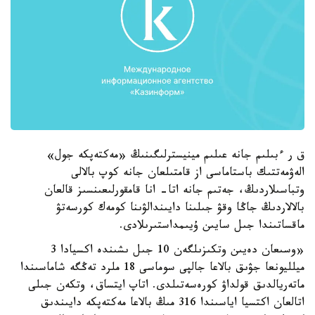
ق ر ءبىلىم جانە عىلىم مينيسترلىگىنىڭ «مەكتەپكە جول»
الەۋمەتتىك باستاماسى از قامتىلعان جانە كوپ بالالى
وتباسىلاردىڭ، جەتىم جانە اتا- انا قامقورلىعىنسىز قالعان
بالالاردىڭ جاڭا وقۋ جىلىنا دايىندالۋىنا كومەك كورسەتۋ
ماقساتىندا جىل سايىن ۇيىمداستىرىلادى.
«وسىعان دەيىن وتكىزىلگەن 10 جىل ىشىندە اكسيادا 3
ميلليونعا جۋىق بالاعا جالپى سوماسى 18 ملرد تەڭگە شاماسىندا
ماتەريالدىق قولداۋ كورەسەتىلدى. اتاپ ايتساق، وتكەن جىلى
اتالعان اكتسيا اياسىندا 316 مىڭ بالاعا مەكتەپكە دايىندىق