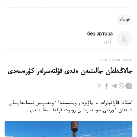
قوعام
без автора
اۆتور
09:43, 08 تامىز 2026
جالاڭداعان جالىنمەن ەندى قۇلتەمىرلەر كۇرەسەدى
استانا.قازاقپارات - پاۆلودار وبلىسىندا ءوندىرىس نىساندارىنان
شىققان ءورتتى سوندىرەتىن روبوت قولدانىسقا ەندى.