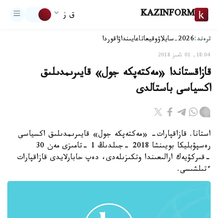
KAZINFORM
ق ز
ترەند:
2026-سايلاۋ
وقيعا
تاعايىنداۋ
اقوردا
18:04, 01 تامىز 2018
قازاقستاندا «مەكتەپكە جول» قايىرىمدىلىق
اكسياسى باستالدى
استانا. قازاقپارات- «مەكتەپكە جول» قايىرىمدىلىق اكسياسى
رەسپۋبليكا بويىنشا 2018 -جىلدىڭ 1 -تامىزى مەن 30
-قىركۇيەك ارالىعىندا وتكىزىلەدى، دەپ حابارلايدى قازاقپارات
ءتىلشىسى.