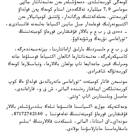
كومەگى كورسەتىلدى. دەمەۋشىلەر مەن مەتسەناتتار جالپى
سوماسى 7,9 ميلليارد تەڭگەدەن استام كومەك پەن قولداۋ
كورسەتتى. مەملەكەتتىك ورگاندار، ۇلتتىق كومپانيالار مەن
اكتسيونەرلىك قوعامدار جىل سايىن اكسياعا بەلسەنە قاتىسادى»،
- دەدى ق ر ب ع م بالالار قۇقىقتارىن قورعاۋ كوميتەتىنىڭ
ءتوراعاسى نۇربەك ورشۋبەكوۆ.
ق ر ب ع م ەلىمىزدىڭ بارلىق ازاماتتارىنا، بيزنەسمەندەرگە،
كاسىپكەرلەرگە، مەتسەناتتارعا اتالعان اكتسياعا قوسىلۋعا جانە
ومىرلىك قيىن جاعدايعا تاپ بولعان بالالارعا، وتباسىلارعا كومەك
كورسەتۋگە شاقىرادى.
سونىمەن قاتار كوميتەت ءتوراعاسى ماتەريالدىق قولداۋ ەڭ كوپ
كورسەتىلگەن ايماقتار رەتىندە الماتى، ش ق و، قاراعاندى،
جامبىل وبلىستارىن اتاپ ءوتتى.
«مەكتەپكە جول» اكسياسىنا قاتىسۋعا تىلەك بىلدىرۋشىلەر بالالار
قۇقىقتارىن قورعاۋ كوميتەتىنىڭ تەلەفونىنا - 87172742140،
سونداي-اق استانا، الماتى، شىمكەنت قالالارىنىڭ ءبىلىم
باسقارماسىنا حابارلاسۋىنا بولادى.