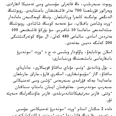
روبوت جىبەرىلىپ، ەڭ قاتەرلى جۇمىستى وسى تەحنيكا اتقارادى.
وپەراتور قۇرىلعىنا 700 مەتر قاشىقتىقتان باعىتتايدى. روبوتتىڭ
الدىڭعى بولىگىنە كامەرا ورناتىلعان. ونىڭ كومەگىمەن ماماندار
ءورت وشاعىن باقىلاپ، سۋ نەمەسە كوبىك شاشادى. روبوتتىڭ
جىلدامدىعى ساعاتىنا 10 شاقىرىم. سۋ بۇركۋ قاشىقتىعى 100
مەتردەن اسادى. سالماعى 480 كەلى، ال جۇك كوتەرگىشتىگى
200 كەلىگە دەيىن جەتەدى.
اسلان بوتابايەۆ، پاۆلودار وبلىسى ت ج د ءورت ءسوندىرۋ
باسقارماسى باستىعىنىڭ ورىنباسارى:
- بۇل وتاندىق ءونىم. مۇناي ساقتاۋ قويمالارى، جانارماي
ساقتاۋ، گاز ءسۇيىوتىقتارى، اسكەري قارۋ-جاراق جارىلعان
جاعدايدا جەكە قۇرامدى جىبەرمەس ءۇشىن وسى تەحنيكانى
جىبەرىپ سوندىرەمىز. جەلتوقسان ايىنان باستاپ سىناقتان
ءوتتى. قازىر سەرتيفيكاتتاندىرىلدى. قازىر جاۋىنگەرلىك ەسەپتە
تۇر.
ەلدە 2 مىڭنان استام ءورت ءسوندىرۋ تەحنيكاسى جۇمىس