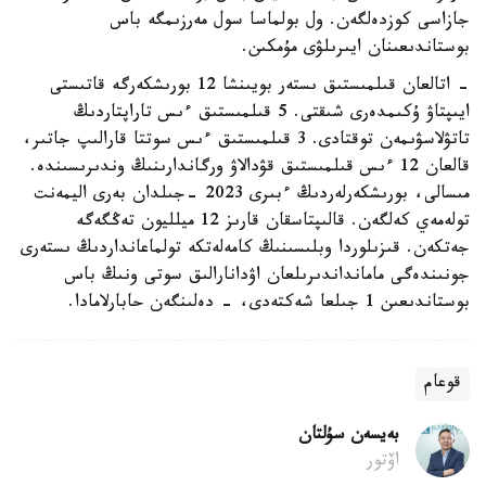
جازاسى كوزدەلگەن. ول بولماسا سول مەرزىمگە باس
بوستاندىعىنان ايىرىلۋى مۇمكىن.
- اتالعان قىلمىستىق ىستەر بويىنشا 12 بورىشكەرگە قاتىستى
ايىپتاۋ ۇكىمدەرى شىقتى. 5 قىلمىستىق ءىس تاراپتاردىڭ
تاتۋلاسۋىمەن توقتادى. 3 قىلمىستىق ءىس سوتتا قارالىپ جاتىر،
قالعان 12 ءىس قىلمىستىق قۋدالاۋ ورگاندارىنىڭ وندىرىسىندە.
مىسالى، بورىشكەرلەردىڭ ءبىرى 2023 -جىلدان بەرى اليمەنت
تولەمەي كەلگەن. قالىپتاسقان قارىز 12 ميلليون تەڭگەگە
جەتكەن. قىزىلوردا وبلىسىنىڭ كامەلەتكە تولماعانداردىڭ ىستەرى
جونىندەگى مامانداندىرىلعان اۋدانارالىق سوتى ونىڭ باس
بوستاندىعىن 1 جىلعا شەكتەدى، - دەلىنگەن حابارلامادا.
قوعام
بەيسەن سۇلتان
اۆتور