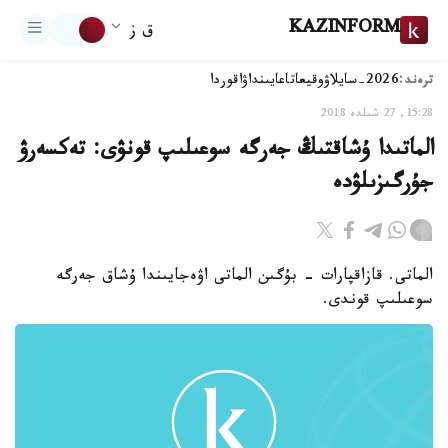
KAZINFORM
ق ز
ترەند:
2026-سايلاۋ
وقيعا
تاعايىنداۋ
اقوردا
15:28, 27 شىلدە 2018
الماتىدا ۇشاقتىڭ جەرگە سوعىلىپ قونۋى: تەكسەرۋ
جۇرگىزىلۋدە
الماتى. قازاقپارات - بۇگىن الماتى اۋەجايىندا ۇشاق جەرگە
سوعىلىپ قوندى.