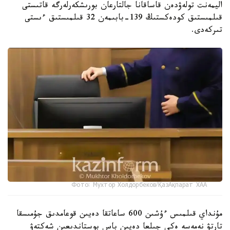
اليمەنت تولەۋدەن قاساقانا جالتارعان بورىشكەرلەرگە قاتىستى
قىلمىستىق كودەكستىڭ 139-بابىمەن 32 قىلمىستىق ءىستى
تىركەدى.
Фото: Мухтор Холдорбеков/ҚазАқпарат ХАА
مۇنداي قىلمىس ءۇشىن 600 ساعاتقا دەيىن قوعامدىق جۇمىسقا
تارتۋ نەمەسە ەكى جىلعا دەيىن باس بوستاندىعىن شەكتەۋ