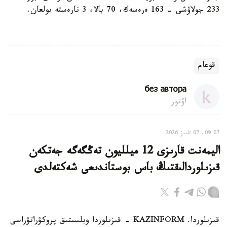
233 جولاۋشى - 163 ەرەسەك، 70 بالا، 3 نارەستە بولعان.
قوعام
без автора
اۆتور
09:07, 07 تامىز 2026
اليمەنت قارىزى 12 ميلليون تەڭگەگە جەتكەن
قىزىلوردالىقتىڭ باس بوستاندىعى شەكتەلدى
قىزىلوردا. KAZINFORM - قىزىلوردا وبلىستىق پروكۋراتۋراسى