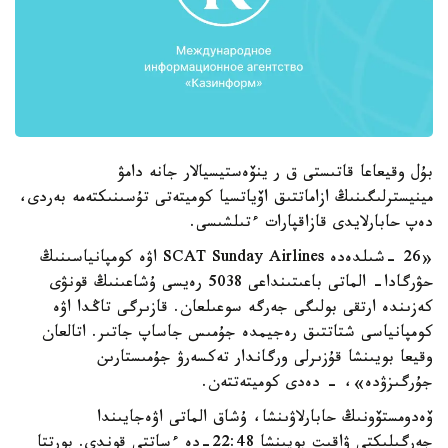
بۇل وقيعاعا قاتىستى ق ر ينۆەستيسيالار جانە دامۋ
مينيسترلىگىنىڭ ازاماتتىق اۆياتسيا كوميتەتى تۇسىنىكتەمە بەردى،
دەپ حابارلايدى قازاقپارات ءتىلشىسى.
«26 -شىلدەدە SCAT Sunday Airlines اۋە كومپانياسىنىڭ
حۋرگادا- الماتى باعىتىنداعى 5038 رەيسى ۇشاعىنىڭ قونۋى
كەزىندە ارتقى بولىگى جەرگە سوعىلعان. قازىرگى تاڭدا اۋە
كومپانياسى شتاتتىق رەجيمدە جۇمىس جاساپ جاتىر. اتالعان
وقيعا بويىنشا قۇزىرلى ورگاندار تەكسەرۋ جۇمىستارىن
جۇرگىزۋدە»، - دەدى كوميتەتتەن.
ۆەدومستۆونىڭ حابارلاۋىنشا، ۇشاق الماتى اۋەجايىندا
جەرگىلىكتى ۋاقىت بويىنشا 22:48-دە ءساتتى قوندى. بورتتا