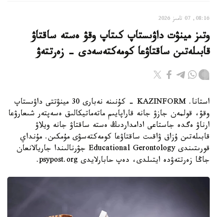
08:16, 07 تامىز 2026
وتىز مينۋت داۋىستاپ كىتاپ وقۋ ەستە ساقتاۋ
قابىلەتىن ساقتاۋعا كومەكتەسەدى - زەرتتەۋ
استانا. KAZINFORM - كۇنىنە نەبارى 30 مينۋتتى داۋىستاپ
وقۋ، قولمەن جازۋ جانە قاراپايىم ماتەماتيكالىق ەسەپتەر شىعارۋعا
ارناۋ ەگدە جاستاعى ادامداردىڭ ەستە ساقتاۋ جانە ويلاۋ
قابىلەتىن ۇزاق ۋاقىت ساقتاۋعا كومەكتەسۋى مۇمكىن. مۇنداي
قورىتىندى Educational Gerontology جۋرنالىندا جاريالانعان
جاڭا زەرتتەۋدە ايتىلدى، دەپ حابارلايدى psypost.org.