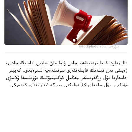
سۋرەت: istockphoto.com
عالىمداردىڭ مالىمەتىنشە، جاس ۇلعايعان سايىن ادامنىڭ جادى،
زەيىنى مەن تىلدىك قابىلەتتەرى بىرتىندەپ السىرەيدى. كەيبىر
ادامداردا بۇل وزگەرىستەر جەڭىل كوگنيتيۆتىك بۇزىلىسقا ۇلاسۋى
مۇمكىن. بۇل جاعداي كۇندەلىكتى ومىرگە ايتارلىقتاي كەدەرگى
كەلتىرمەگەنىمەن، بولاشاقتا التسگەيمەر اۋرۋى مەن دەمەنتسيانىڭ
دامۋ قاۋپىن ارتتىرادى.
ءدال وسى سەبەپتى زەرتتەۋشىلەر ءدارى-دارمەكسىز مي ساۋلىعىن
ساقتاۋدىڭ ءتيىمدى تاسىلدەرىن ىزدەۋدە. سولاردىڭ ءبىرى -
ميدى تۇراقتى تۇردە جاتتىقتىرۋ. عالىمدار مۇنداي بەلسەندىلىك