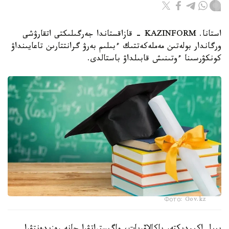
استانا. KAZINFORM - قازاقستاندا جەرگىلىكتى اتقارۋشى
ورگاندار بولەتىن مەملەكەتتىك ءبىلىم بەرۋ گرانتتارىن تاعايىنداۋ
كونكۋرسىنا ءوتىنىش قابىلداۋ باستالدى.
Фото: Gov.kz