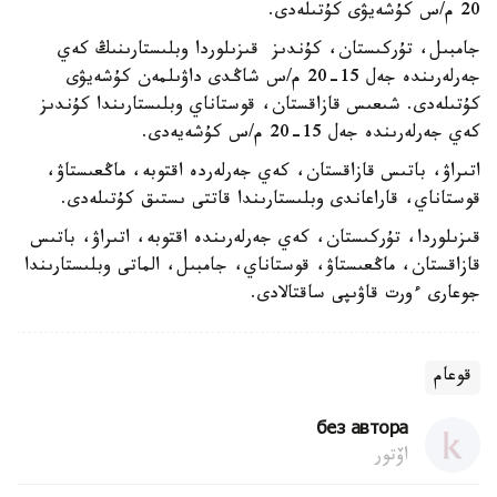
20 م/س كۇشەيۋى كۇتىلەدى.
جامبىل، تۇركىستان، كۇندىز قىزىلوردا وبلىستارىنىڭ كەي
جەرلەرىندە جەل 15-20 م/س شاڭدى داۋىلمەن كۇشەيۋى
كۇتىلەدى. شىعىس قازاقستان، قوستاناي وبلىستارىندا كۇندىز
كەي جەرلەرىندە جەل 15-20 م/س كۇشەيەدى.
اتىراۋ، باتىس قازاقستان، كەي جەرلەردە اقتوبە، ماڭعىستاۋ،
قوستاناي، قاراعاندى وبلىستارىندا قاتتى ىستىق كۇتىلەدى.
قىزىلوردا، تۇركىستان، كەي جەرلەرىندە اقتوبە، اتىراۋ، باتىس
قازاقستان، ماڭعىستاۋ، قوستاناي، جامبىل، الماتى وبلىستارىندا
جوعارى ءورت قاۋىپى ساقتالادى.
قوعام
без автора
اۆتور