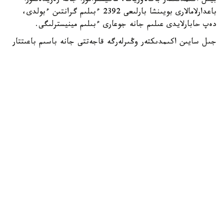
بيىل اكىمدىكتەر باكالاۆريات، ماگيستراتۋرا جانە رەزيدەنتۋرا
باعدارلامالارى بويىنشا بارلىعى 2392 ءبىلىم گرانتىن ءبولدى،
دەپ حابارلايدى عىلىم جانە جوعارى ءبىلىم مينيسترلىگى.
جىل سايىن اكىمدىكتەر وڭىرلەرگە قاجەتتى جانە باسىم باعىتتار
بويىنشا مامانداردى ماقساتتى دايارلاۋ ءۇشىن ءبىلىم بەرۋ
گرانتتارىن ۇسىنادى.
- بيىل جەرگىلىكتى اتقارۋشى ورگاندار باكالاۆريات، ماگيستراتۋرا
جانە رەزيدەنتۋرا باعدارلامالارى بويىنشا وقۋعا 2392 ءبىلىم بەرۋ
گرانتىن ءبولدى،-دەلىنگەن مينيسترلىك حابارلاماسىندا.
ەڭ كوپ گرانت استانا قالاسىندا قاراستىرىلعان - 303.
شىمكەنت قالاسىنىڭ اكىمدىگى 285، شىعىس قازاقستان وبلىسى
270 گرانت ءبولدى.
باتىس قازاقستان وبلىسىندا – 211، اباي جانە تۇركىستان
وبلىستارىندا – 200 دەن، اقمولا وبلىسىندا – 199، قاراعاندى
وبلىسىندا – 198، اتىراۋ وبلىسىندا – 187، ماڭعىستاۋ
وبلىسىندا 163 گرانت قاراستىرىلعان. قالعان وڭىرلەردىڭ
ءارقايسىسى 100 گە جۋىق گرانت ۇسىندى.