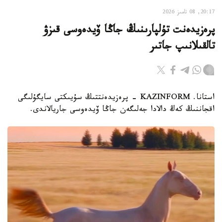
20:17, 08 تامىز 2026
پرەزيدەنت تۇلپارىنىڭ جاڭا ۆيدەوسى قىزۋ
تالقىلانىپ جاتىر
استانا. KAZINFORM - پرەزيدەنتتىڭ سۇيىكتى سايگۇلىگى
اقجاننىڭ كەڭ دالادا جەلىگەن جاڭا ۆيدەوسى جاريالاندى.