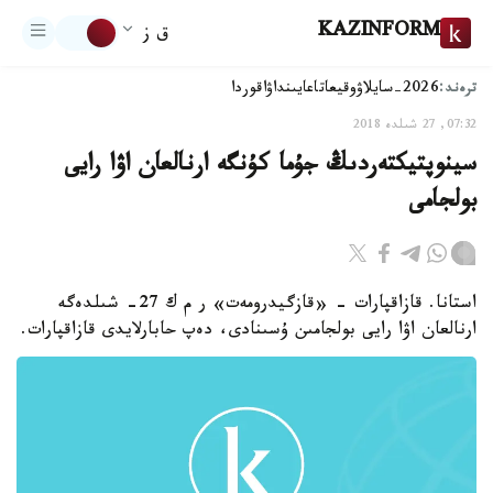
KAZINFORM
ق ز
ترەند:
2026-سايلاۋ
وقيعا
تاعايىنداۋ
اقوردا
07:32, 27 شىلدە 2018
سينوپتيكتەردىڭ جۇما كۇنگە ارنالعان اۋا رايى
بولجامى
استانا. قازاقپارات - «قازگيدرومەت» ر م ك 27- شىلدەگە
ارنالعان اۋا رايى بولجامىن ۇسىنادى، دەپ حابارلايدى قازاقپارات.