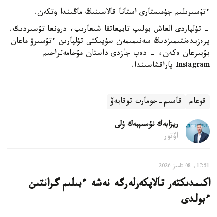
ءتۇسىرىلىم جۇمىستارى استانا قالاسىنىڭ ماڭىندا وتكەن.
- تۇلپاردى العاش بولىپ تابيعاتقا شىعارىپ، درونعا تۇسىردىك.
پرەزيدەنتىمىزدىڭ سەنىمىمەن سۇيىكتى تۇلپارىن ءتۇسىرۋ ماعان
بۇيىرعان ەكەن، - دەپ جازدى داستان مۇحامەتراحىم
Instagram پاراقشاسىندا.
قوعام
قاسىم-جومارت توقايەۆ
ريزابەك نۇسىپبەك ۇلى
اۆتور
17:51, 08 تامىز 2026
اكىمدىكتەر تالاپكەرلەرگە نەشە ءبىلىم گرانتىن
ءبولدى