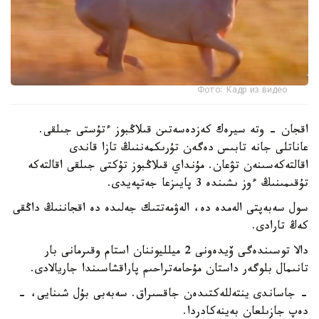
Фото: Кадр из видео
اقجان - وتە سيرەك كەزدەسەتىن قىلاڭبوز ءتۇستى جىلقى.
عاناتلى جانە تابىس دەگەن تۇرىكمەننىڭ تازا قاندى
اقالتەكەسىنەن تۋعان. مۇنداي قىلاڭبوز تۇكتى جىلقى اقالتەكە
تۇقىمىنىڭ ءوز ىشىندە 3 پايىزعا جەتپەيدى.
سول سەبەپتى الەمدە دە، الەۋمەتتىك جەلىدە دە اقجاننىڭ داڭقى
كەڭ تارادى.
دالا توسىندەگى ۆيدەونى 2 ميلليوننان استام وقىرمانى بار
تانىمال بلوگەر داستان مۇحامەتراحىم پاراقشاسىندا جاريالادى.
- جاساندى ينتەللەكتىدەن جاقسىراق. سەبەبى بۇل شىنايى، -
دەپ جازىلعان بەينەكادردا.