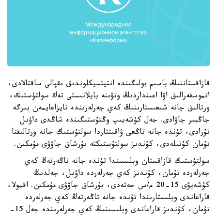
قازاقستاننىڭ باسىم بولىگىندە انتيتسيكلوندىق ىقپالى ساقتالادى،
اتموسفەرالىق اۋا اعىنداردىڭ وتۋىنە بايلانىستى تەك سولتۇستىك،
ورتالىق جانە شىعىستارىنىڭ كەي جەرلەرىندە نايزاعايمەن بىرگە
جاڭبىر جاۋادى. جەل كۇشەيىپ وڭتۇستىگىندە شاڭدى داۋىل
تۇرادى، تۇندە جانە تاڭعى ۋاقىتتاردا سولتۇستىك جانە ورتالىقتا
تۇمان كۇتىلەدى، كۇندىز سولتۇستىكتە بۇرشاق جاۋۋى مۇمكىن.
سولتۇستىك قازاقستان وبلىسىندا تۇندە جانە تاڭەرتەڭ كەي
جەرلەردە تۇمان، كۇندىز كەي جەرلەردە داۋىل، جەلدىڭ
كۇشەيۋى 15-20 م/س جەتەدى، بۇرشاق جاۋۋى مۇمكىن. اقمولا،
قاراعاندى وبلىستارىندا تۇندە جانە تاڭەرتەڭ كەي جەرلەردە
تۇمان، كۇندىز قاراعاندى وبلىسىنىڭ كەي جەرلەرىندە جەل 15-