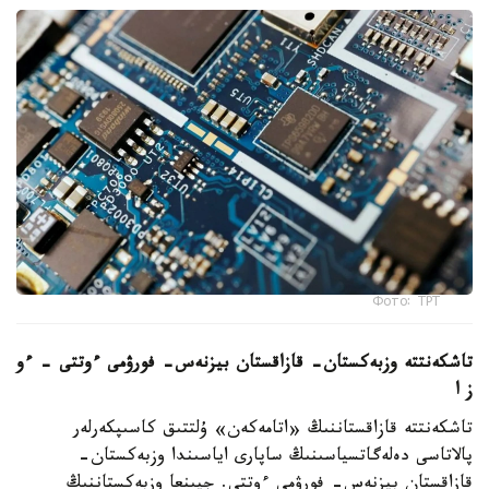
Фото: ТРТ
تاشكەنتتە وزبەكستان- قازاقستان بيزنەس- فورۋمى ءوتتى – ءو
ز ا
تاشكەنتتە قازاقستاننىڭ «اتامەكەن» ۇلتتىق كاسىپكەرلەر
پالاتاسى دەلەگاتسياسىنىڭ ساپارى اياسىندا وزبەكستان-
قازاقستان بيزنەس- فورۋمى ءوتتى. جيىنعا وزبەكستاننىڭ