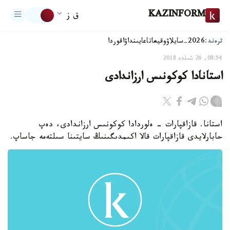
KAZINFORM
ق ز
ترەند:
2026-سايلاۋ
وقيعا
تاعايىنداۋ
اقوردا
08:54, 26 شىلدە 2018
استانادا كوكونىس ارزاندادى
استانا. قازاقپارات - ەلوردادا كوكونىس ارزاندادى، دەپ
حابارلايدى قازاقپارات قالا اكىمدىگىنىڭ سايتىنا سىلتەمە جاساپ.