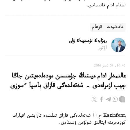
استام ادام قاتىسادى.
مادەنيەت
قوعام
ريزابەك نۇسىپبەك ۇلى
اۆتور
10:40, 09 تامىز 2026
عالىمدار ادام ميىنىڭ جۇمىسىن مودەلدەيتىن جاڭا
چيپ ازىرلەدى - شەتەلدەگى قازاق باسپا ءسوزى
Kazinform ح ا ا شەتەلدەگى قازاق تىلىندە تارايتىن اقپارات
كوزدەرىنە اپتالىق شولۋىن ۇسىنادى.