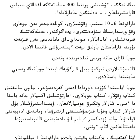
مىڭ تەڭگە، ءۇشىنشى ورىنعا 300 مىڭ تەڭگە اقشالاي سىيلىق
قاراستىرىلعان، - دەلىنگەن حابارلامادا.
مارافونعا 6-10 سىنىپ وقۋشىلارى، كوللەدجدەر مەن جوعارى
وقۋ ورىندارىنىڭ ستۋدەنتتەرى، پەداگوگتەر، مەملەكەتتىك
قىزمەتشىلەر، اتا-انالار، سونداي-اق ماماندىعى مەن قىزمەت
تۇرىنە قاراماستان بارلىق نيەت ءبىلدىرۋشى قاتىسا الادى.
جوبا قازاق جانە ورىس تىلدەرىندە وتەدى.
قاتىسۋشىلاردى تىركەۋ بيىل قىركۇيەك ايىندا جوبانىڭ رەسمي
سايتىندا باستالادى.
جوبا اياسىندا كۇزدە ەلوردادا ادەبي كەزدەسۋلەر، جالپى حالىقتىق
كىتاپ وقۋلار، كىتاپ جوبالارى، اعارتۋشىلىق اكسيالار جانە باسقا
دا ءىس- شارالار وتكىزۋ جوسپارلانعان. ۇيىمداستىرۋشىلار بۇل
شارالار كىتاپ وقۋعا قىزىعۋشىلىقتى ارتتىرۋعا، وتاندىق ادەبيەتتى
قولداۋعا جانە ۇزدىكسىز ءبىلىم الۋ مادەنيەتىن قالىپتاستىرۋعا
باعىتتالعانىن اتاپ ءوتتى.
ايتا كەتەيىك، «كىتاپ وقيتىن ۇلت» مارافونىنا 1 ميلليوننان