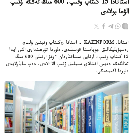
استانادا 15 كىتاپ وقىپ، 600 مىڭ تەڭگە ۇتىپ
الۋعا بولادى
استانا. KAZINFORM - استانا «كىتاپ وقيتىن ۇلت»
رەسپۋبليكالىق جوباسىنا قوسىلدى. ەلوردا تۇرعىندارى التى ايدا
15 كىتاپ وقىپ، ارنايى سىناقتاردان ءوتۋ ارقىلى 600 مىڭ
تەڭگەگە دەيىن اقشالاي سىيلىق ۇتىپ الا الادى، دەپ حابارلايدى
ەلوردا اكىمدىگى.