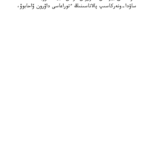
ساۋدا-ونەركاسىپ پالاتاسىنىڭ ءتوراعاسى داۆرون ۆاحابوۆ،
«اتامەكەن» ۇ ك پ پرەزيديۋمىنىڭ ءتوراعاسى قانات
شارىپبايەۆ، مەملەكەتتىك ورگاندار مەن سالالىق بىرلەستىكتەردىڭ
باسشىلارى، سونداي-اق ەكى ەلدەن 300 دەن استام كاسىپكەر
قاتىستى. فورۋمدا ساۋدا-ەكونوميكالىق جانە ينۆەستيتسيالىق
ىنتىماقتاستىقتى كەڭەيتۋ، ونەركاسىپتىك كووپەراتسيا مەن
ەكسپورتتىق الەۋەتتى ارتتىرۋ ماسەلەلەرى تالقىلاندى، دەپ
حابارلايدى وزبەكستاندىق «ءو ز ا» اقپارات اگەنتتىگى.