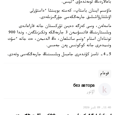
باعالاردىڭ تومەندەۋى ءتيىس.
ماۋسىم ايىنان باستاپ، كەستە بويىنشا ءداستۇرلى
اۋىلشارۋاشىلىق جارمەڭكەسى جۇرگىزىلەدى.
ماسەلەن، وسى كەزگە دەيىن تۇركىستان جانە قاراعاندى
وبلىستارىنىڭ قاتىسۋىمەن 3 جارمەڭكە وتكىزىلگەن، وندا 900
توننادان استام ءونىم ساتىلعان، ەڭ الدىمەن، ەت جانە ءسۇت
ونىمدەرى جانە كوكونىس پەن جەمىس.
4-5- تامىز كۇندەرى جامبىل وبلىسىنىڭ جارمەڭكەسى وتەدى.
قوعام
без автора
اۆتور
11:40, 09 تامىز 2026