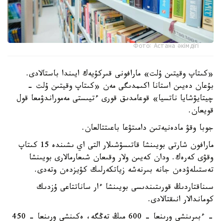
Фото: Астана әкімдігі
«كىتاپ وقيتىن ۇلت» مارافونى قىركۇيەك ايىندا باستالادى.
بۇعان دەيىن استانا اكىمدىگى مەن «كىتاپ وقيتىن ۇلت -
چيتايۋشايا ناتسيا» قوعامدىق قورى ءتيىستى مەموراندۋمعا قول
قويعان.
جوبا وقۋ مادەنيەتىن دامىتۋعا باعىتتالعان.
مارافون شارتى بويىنشا قاتىسۋشىلار التى اي ىشىندە 15 كىتاپ
وقۋى كەرەك. ودان كەيىن ولار وقىعان شىعارمالارى بويىنشا
تەستىلەۋدەن جانە بىرنەشە زياتكەرلىك كۋيزدەن وتەدى.
سىناقتاردىڭ قورىتىندىسى بويىنشا ءار ساناتتاعى ۇزدىك
كوماندالار انىقتالادى.
- ءبىرىنشى ورىنعا - 600 مىڭ تەڭگە، ەكىنشى ورىنعا - 450