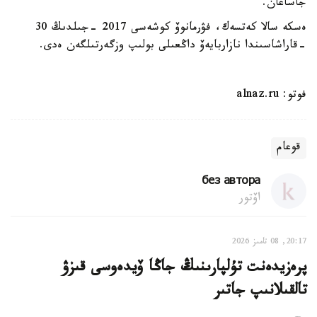
جاساعان.
ەسكە سالا كەتسەك، فۋرمانوۆ كوشەسى 2017 -جىلدىڭ 30
-قاراشاسىندا نازاربايەۆ داڭعىلى بولىپ وزگەرتىلگەن ەدى.
فوتو: alnaz.ru
قوعام
без автора
اۆتور
20:17, 08 تامىز 2026
پرەزيدەنت تۇلپارىنىڭ جاڭا ۆيدەوسى قىزۋ
تالقىلانىپ جاتىر