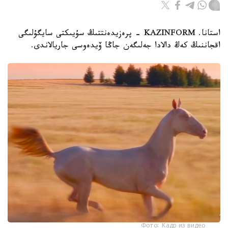
استانا. KAZINFORM - پرەزيدەنتتىڭ سۇيىكتى سايگۇلىگى
اقجاننىڭ كەڭ دالادا جەلىگەن جاڭا ۆيدەوسى جاريالاندى.
Фото: Кадр из видео