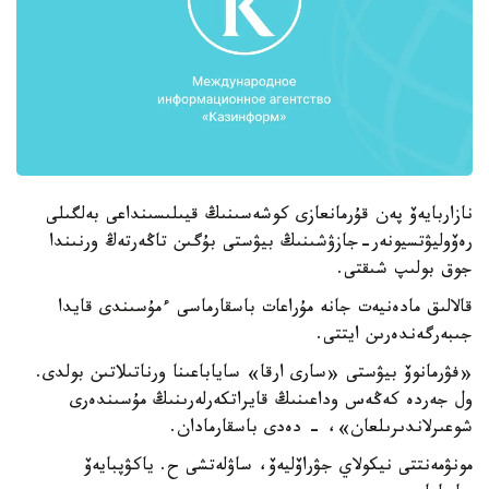
نازاربايەۆ پەن قۇرمانعازى كوشەسىنىڭ قيىلىسىنداعى بەلگىلى
رەۆوليۋتسيونەر-جازۋشىنىڭ بيۋستى بۇگىن تاڭەرتەڭ ورنىندا
جوق بولىپ شىقتى.
قالالىق مادەنيەت جانە مۇراعات باسقارماسى ءمۇسىندى قايدا
جىبەرگەندەرىن ايتتى.
«فۋرمانوۆ بيۋستى «سارى ارقا» ساياباعىنا ورناتىلاتىن بولدى.
ول جەردە كەڭەس وداعىنىڭ قايراتكەرلەرىنىڭ مۇسىندەرى
شوعىرلاندىرىلعان»، - دەدى باسقارمادان.
مونۋمەنتتى نيكولاي جۋراۆليەۆ، ساۋلەتشى ح. ياكۋپبايەۆ