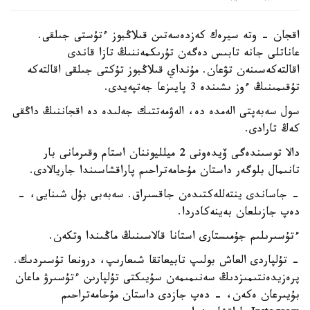
اقجان - وتە سيرەك كەزدەسەتىن قىلاڭبوز ءتۇستى جىلقى.
عاناتلى جانە تابىس دەگەن تۇرىكمەننىڭ تازا قاندى
اقالتەكەسىنەن تۋعان. مۇنداي قىلاڭبوز تۇكتى جىلقى اقالتەكە
تۇقىمىنىڭ ءوز ىشىندە 3 پايىزعا جەتپەيدى.
سول سەبەپتى الەمدە دە، الەۋمەتتىك جەلىدە دە اقجاننىڭ داڭقى
كەڭ تارادى.
دالا توسىندەگى ۆيدەونى 2 ميلليوننان استام وقىرمانى بار
تانىمال بلوگەر داستان مۇحامەتراحىم پاراقشاسىندا جاريالادى.
- جاساندى ينتەللەكتىدەن جاقسىراق. سەبەبى بۇل شىنايى، -
دەپ جازىلعان بەينەكادردا.
ءتۇسىرىلىم جۇمىستارى استانا قالاسىنىڭ ماڭىندا وتكەن.
- تۇلپاردى العاش بولىپ تابيعاتقا شىعارىپ، درونعا تۇسىردىك.
پرەزيدەنتىمىزدىڭ سەنىمىمەن سۇيىكتى تۇلپارىن ءتۇسىرۋ ماعان
بۇيىرعان ەكەن، - دەپ جازدى داستان مۇحامەتراحىم