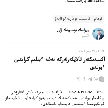
Instagram پاراقشاسىندا.
قوعام
قاسىم-جومارت توقايەۆ
ريزابەك نۇسىپبەك ۇلى
اۆتور
17:51, 08 تامىز 2026
اكىمدىكتەر تالاپكەرلەرگە نەشە ءبىلىم گرانتىن
ءبولدى
استانا. KAZINFORM - قازاقستاندا جەرگىلىكتى اتقارۋشى
ورگاندار بولەتىن مەملەكەتتىك ءبىلىم بەرۋ گرانتتارىن تاعايىنداۋ
كونكۋرسىنا ءوتىنىش قابىلداۋ باستالدى.