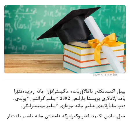
Фото: Gov.kz
بيىل اكىمدىكتەر باكالاۆريات، ماگيستراتۋرا جانە رەزيدەنتۋرا
باعدارلامالارى بويىنشا بارلىعى 2392 ءبىلىم گرانتىن ءبولدى،
دەپ حابارلايدى عىلىم جانە جوعارى ءبىلىم مينيسترلىگى.
جىل سايىن اكىمدىكتەر وڭىرلەرگە قاجەتتى جانە باسىم باعىتتار
بويىنشا مامانداردى ماقساتتى دايارلاۋ ءۇشىن ءبىلىم بەرۋ