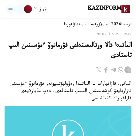
KAZINFORM
ق ز
ترەند:
2026-سايلاۋ
وقيعا
تاعايىنداۋ
اقوردا
19:49, 25 شىلدە 2018
الماتىدا قالا ورتالىعىنداعى فۋرمانوۆ ءمۇسىنىن الىپ
تاستادى
الماتى. قازاقپارات - الماتىدا رەۆوليۋتسيونەر فۋرمانوۆ ءمۇسىنى
نازاربايەۆ كوشەسىنەن الىنىپ تاستالدى، دەپ حابارلايدى
قازاقپارات ءتىلشىسى.