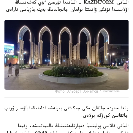
الماتى. KAZINFORM - الماتىدا تۇرعىن ءۇي كەشەنىنىڭ
اۋلاسىندا تۇنگى ۋاقىتتا بولعان جانجالدىڭ بەينەجازباسى تارادى.
Фото: Альберт Ахметов / Kazinform
وندا جەردە جاتقان ەكى جىگىتتى بىرنەشە ادامنىڭ اياۋسىز ۇرىپ
جاتقانىن كورۋگە بولادى.
الماتى قالاسى پوليتسيا دەپارتامەنتىنىڭ مالىمەتىنشە، وقيعا