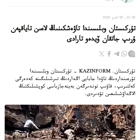
21:30, 05 تامىز 2026
تۇركىستان وبلىسىندا تاۋەشكىنىڭ لاعىن تاياقپەن
ۇرىپ جاتقان ۆيدەو تارادى
تۇركىستان. KAZINFORM - تۇركىستان وبلىسىندا
تۇرعىنداردىڭ تاۋدا جابايى اڭداردىڭ تىرشىلىگىنە كەدەرگى
كەلتىرىپ، قاۋىپ توندىرگەن بەينەجازباسى كوپشىلىكتىڭ
الاڭداۋشىلىعىن تۋدىردى.