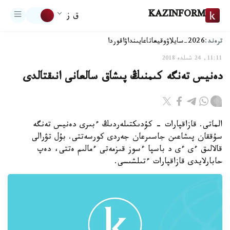
KAZINFORM
ق ز
ترەند:
2026-سايلاۋ
وقيعا
تاعايىنداۋ
اقوردا
11:11, 24 شىلدە 2018
دەنيس تەنگە كىمنىڭ پىشاق سالعانى انىقتالدى
الماتى. قازاقپارات - كۇدىكتىلەردىڭ ءبىرى دەنيس تەنگە
سۇققان پىشاعىن جاسىرعان جەردى كورسەتتى. بۇل تۋرالى
قالالىق ءى ءى د باسپا ءسوز قىزمەتى ءمالىم ەتتى، دەپ
حابارلايدى قازاقپارات ءتىلشىسى.