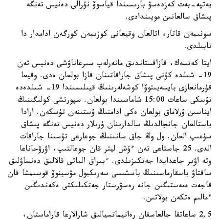
بەتپە-بەت كەزدەسۋ بارىسىندا قياسوۆ نۇرالى دەنيس تەنگە
پىشاق سالعانىن مويىندادى.
سونىمەن قاتار، اتالعان وقيعانى كوزىمەن كورگەن ادامدار دا
تابىلدى.
ايتا كەتسەك، قازاقستاندىق مانەرلەپ سىرعاناۋشى دەنيس تەن
19- شىلدە كۇنى پىشاق جاراقاتىنان قازا بولعان ەدى. وقيعا
قۇرمانعازى بايسەيىتوۆا كوشەلەرىنىڭ قيىلىسىندا 19- شىلدەدە
تۇسكى ساعات 15:00 شاماسىندا بولعان. سپورتشى كولىگىنىڭ
ايناسىن ۇرلاماق بولعان ەكى ادامنىڭ ۇستىنەن تۇسكەن. ارادا
باستالعان جانجالدىڭ سالدارىنان ۇرىلار دەنيس تەنگە پىشاق
سۇعىپ العان. ول وڭ جاق سانىنىڭ جوعارعى تۇسىنا جاراقات
الدى. 25 جاستاعى تەن ءۇش ليتر قان جوعالتىپ، اۋرۋحاناعا
وتە اۋىر جاعدايدا جەتكىزىلدى. ءبىراق الماتى قالالىق دەنساۋلىق
ساقتاۋ باسقارماسىنىڭ باسشىسى سەرىكبول مۋسينوۆ قوسىمشا قان
قاجەت ەمەستىگىن جانە رەسۋرستار جەتكىلىكتى ەكەندىگىن
ءمالىم ەتكەن بولاتىن.
2,5 ساعاتقا جالعاسقان رەانيماتسيالىق شارالارعا قاراماستان،