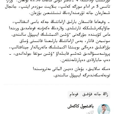
تۇركسىب اۋدانىندا 4 -تامىز كۇنى ساعات 03:50 بولعان. ءوزارا
تانىس 5 ەر ادام سوزگە كەلىپ، بىلاپىت سوزدەر ايتىپ، جانجال
شىعارعان جانە تۇرعىنداردىڭ تىنىشتىعىن بۇزعان.
- وقيعاعا قاتىسقان بارلىق ازاماتتىڭ جەكە باسى انىقتالىپ،
جاۋاپكەرشىلىككە تارتىلدى. ولاردىڭ ەكەۋىنە قوعامدىق ورىندا
ماس كۇيىندە جۇرگەنى ءۇشىن اكىمشىلىك ايىپپۇل سالىندى.
سونىمەن قاتار، بەس ازاماتتىڭ بارلىعىنا قاتىستى ۇساق
بۇزاقىلىق دەرەگى بويىنشا اكىمشىلىك ماتەريالدار جيناقتالىپ،
پروتسەسسۋالدىق شەشىم قابىلداۋ ءۇشىن سوتقا جولداندى، -
دەپ حابارلادى دەپارتامەنتتەن.
ەسكە سالايىق، بۇعان دەيىن الماتى مەتروسىندا
توبەلەسكەندەرگە ايىپپۇل سالىندى.
زاڭ جانە قۇقىق
قوعام
باقىتجول كاكەش
اۆتور