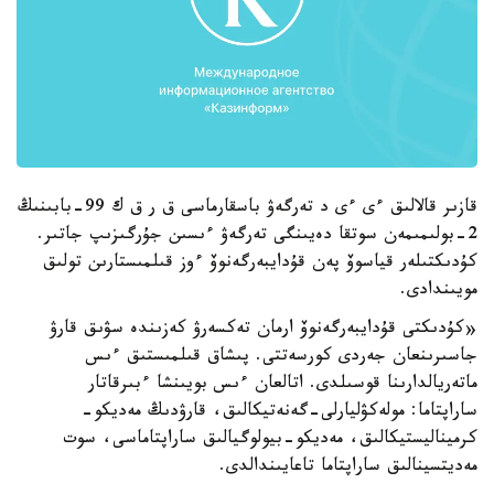
قازىر قالالىق ءى ءى د تەرگەۋ باسقارماسى ق ر ق ك 99-بابىنىڭ
2-بولىمىمەن سوتقا دەيىنگى تەرگەۋ ءىسىن جۇرگىزىپ جاتىر.
كۇدىكتىلەر قياسوۆ پەن قۇدايبەرگەنوۆ ءوز قىلمىستارىن تولىق
مويىندادى.
«كۇدىكتى قۇدايبەرگەنوۆ ارمان تەكسەرۋ كەزىندە سۋىق قارۋ
جاسىرىنعان جەردى كورسەتتى. پىشاق قىلمىستىق ءىس
ماتەريالدارىنا قوسىلدى. اتالعان ءىس بويىنشا ءبىرقاتار
ساراپتاما: مولەكۋليارلى-گەنەتيكالىق، قارۋدىڭ مەديكو-
كرميناليستيكالىق، مەديكو-بيولوگيالىق ساراپتاماسى، سوت
مەديتسينالىق ساراپتاما تاعايىندالدى.