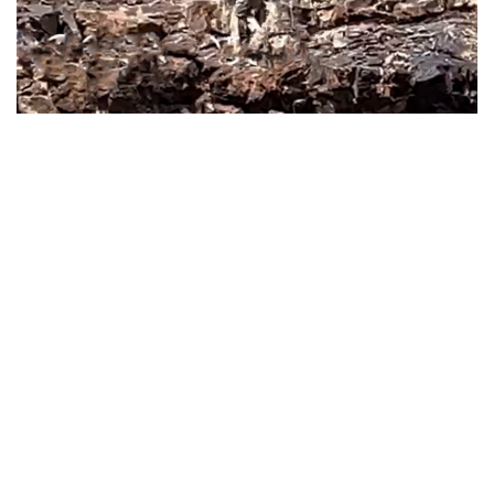
Фото: видеодан алынғын скрин
الەۋمەتتىك جەلىدە جاريالانعان بەينەجازبادا ەكى ادامنىڭ تاۋ
بوكتەرىندە جابايى جانۋاردى ۇركىتىپ، تاياقپەن ۇرعان ءساتى
كورىنەدى.
وقيعانىڭ سوزاق اۋدانىنا قاراستى قوزمولداق ەلدىمەكەنى
اۋماعىندا بولعانى انىقتالدى. وسىعان بايلانىستى اۋدان اكىمدىگى
تۇسىنىكتەمە بەردى.
— بەينەجازبادا كورسەتىلگەن مالىمەتكە سايكەس، قوزمولداق
ەلدىمەكەنىنىڭ جاسوسپىرىمدەرى تاۋ بوكتەرىندە جۇرگەن كەزدە
تاۋەشكىنىڭ لاعىنا كەزىككەن. قىزىعۋشىلىق تانىتقان
جاسوسپىرىمدەر جانۋاردى ۇستاپ كورۋگە ارەكەت جاساعان.