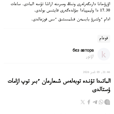
اۋرۋحانا دارىگەرلەرى ونىڭ ومىرىنە اراشا تۇسە المادى. ساعات
17.30 دا وليمپيادا جۇلدەگەرى قايتىس بولدى.
ادام ءولتىرۋ بابىمەن قىلمىستىق ءىس قوزعالدى.
قوعام
без автора
اۆتور
21:46, 05 تامىز 2026
الماتىدا تۇندە توبەلەس شىعارعان ءبىر توپ ازامات
ۇستالدى