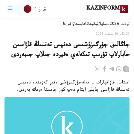
KAZINFORM
ق ز
ترەند:
2026-سايلاۋ
وقيعا
تاعايىنداۋ
اقوردا
22:20, 20 شىلدە 2018
جاڭالىق جۇرگىزۋشىسى دەنيس تەننىڭ قازاسىن
حابارلاپ تۇرىپ تىكەلەي ەفيردە جىلاپ جىبەردى
استانا. قازاقپارات - تەلەجۇرگىزۋشى ەفير كەزىندە دەنيس
تەننىڭ قازاسى جايلى ايتام دەپ كوز جاسىنا ەرىك بەردى.