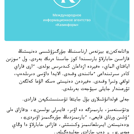
«اتامەكەن» بيزنەس ارناسىنىڭ جۇرگىزۋشىسى دەنيستىڭ
قازاسىن حابارلاۋ بارىسىندا كوز جاسىنا ەرىك بەردى. ول ءسوزىن
اياقتاي الماي، ەفيردە ازداعان كىدىرىس بولدى. ءارى قاراي
كادر سىرتىنداعى ءماتىندى وقىدى. الايدا داۋسى دىرىلدەپ،
تولقي وتىرا وقىدى. ەفيردەن دەنيستى ەسكە الۋعا كەلگەن
تۇرعىندار جايلى سيۋجەت بەرىلدى.
جەلى قولدانۋشىلارى بۇل جايتقا تۇسىنىستىكپەن قارادى.
«تۇسىنەمىز، بارىمىزگە دە اۋىر، قايىرلى بولسىن»، «قازاق ەلى
ءۇشىن ورتاق قايعى، ءبارىمىزدىڭ جۇرەگىمىز اۋىردى»،
«دەنيستەن ايىرىلعانىمىز وكىنىشتى، قازانى حابارلاۋ دا وڭاي
ەمەس»، - دەپ جازادى جەلىدەگىلەر.