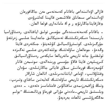
قازالى اۋدانىنداعى باقاتام كەسەنەسى مەن جاڭاقورعان
اۋدانىنداعى سىعاناق قالاشىعىن قالپىنا كەلتىرۋدى
«قازقايتاجاڭارتۋ» ر م ك ماماندارى قولعا العان.
- باقاتام كەسەنەسىندەگى جۇمىس تولىق اياقتالدى. رەستاۆراسيا
بارىسىندا ەسكەرتكىشتىڭ تەحنيكالىق جاعدايىنا عىلىمي زەرتتەۋ
جۇرگىزىلدى. كونسترۋكسيالىق كۇشەيتۋ، جىكتەردى قايتا
وڭدەۋ، جوعالعان ساۋلەتتىك بولشەكتەردى عىلىمي نەگىزدە
تولىقتىرۋ جانە تاريحي ماتەريالعا سايكەس رەستاۆراتسيالىق
كىرپىشپەن قايتا قالاۋ جۇمىسى ورىندالدى. سونىمەن قاتار
كۇمبەزدىڭ قورعانىش سىلاق قاباتى جاڭارتىلدى. سۋدان
وقشاۋلانىپ، اۋماعى اباتتاندىرىلدى. اتالعان شارالار
ەسكەرتكىشتىڭ تاريحي ساۋلەتتىك كەلبەتىن ساقتاي وتىرىپ،
ونىڭ ۇزاقمەرزىمدى ساقتالۋىن قامتاماسىز ەتەدى، - دەدى
وبلىستىق تاريحي-مادەني مۇرانى قورعاۋ ورتالىعىنىڭ ءبولىم
مەڭگەرۋشىسى تالعات بەرديەۆ.