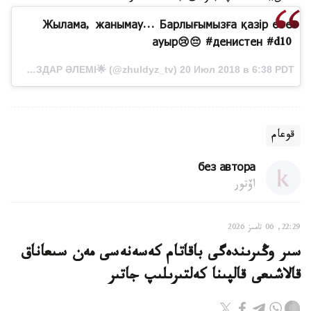
Жылама, жанымау... Барлығымызға қазір өте
ауыр😢😔 #денистен #d10
Публикация от 🌟ЖҰЛДЫЗДАР ӘЛЕМІ🌟 (@zhuldyz_tv) 20 Июл 2018 в 6:38 PDT
قوعام
без автора
اۆتور
22:29, 06 تامىز 2026
سىر وڭىرىندەگى باقاتام كەسەنەسى مەن سىعاناق
قالاشىعى قالپىنا كەلتىرىلىپ جاتىر