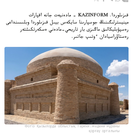
قىزىلوردا. KAZINFORM - مادەنيەت جانە اقپارات
مينيسترلىگىنىڭ جوسپارىنا سايكەس بيىل قىزىلوردا وبلىسىنداعى
رەسپۋبليكالىق ماڭىزى بار تاريحي-مادەني ەسكەرتكىشتەر
رەستاۆراسيادان ءوتىپ جاتىر.
Фото: Қызылорда облыстық тарихи-мәдени мұраны
қорғау орталығы