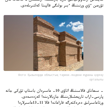
سايكەس ارحەولوگيالىق قازبا بارىسىندا ارشىلعان 2 كەسەنە مەن
تۇرعىن ءۇي ورنىنىڭ ءبىر بولىگى قالپىنا كەلتىرىلەدى.
Фото: Қызылорда облыстық тарихи-мәдени мұраны қорғау
орталығы
- سىعاناق قالاسىنىڭ اتاۋى 10- عاسىردان باستاپ تۇركى جانە
پارسى-اراب تاريحشىلارىنىڭ جازبالارىندا كەزدەسەدى.
ورتاعاسىرلىق دەرەكتەرگە قاراعاندا قالا 11-13عاسىرلاردا