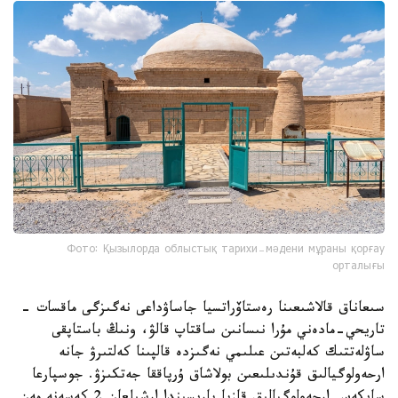
Фото: Қызылорда облыстық тарихи-мәдени мұраны қорғау
орталығы
سىعاناق قالاشىعىنا رەستاۆراتسيا جاساۋداعى نەگىزگى ماقسات -
تاريحي-مادەني مۇرا نىسانىن ساقتاپ قالۋ، ونىڭ باستاپقى
ساۋلەتتىك كەلبەتىن عىلىمي نەگىزدە قالپىنا كەلتىرۋ جانە
ارحەولوگيالىق قۇندىلىعىن بولاشاق ۇرپاققا جەتكىزۋ. جوسپارعا