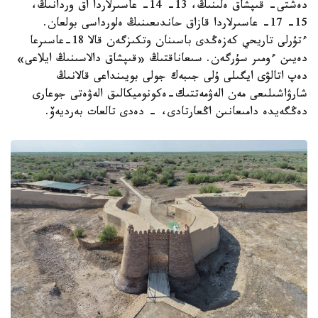
دەشتى- قىپشاق ەلىنىڭ، 13- 14- عاسىرلاردا اق وردانىڭ،
15- 17- عاسىرلاردا قازاق حاندىعىنىڭ ەلورداسى بولعان.
ءتۇرلى تاريحي كەزەڭدى باسىنان وتكىزگەن قالا 18-عاسىرعا
دەيىن ءومىر سۇرگەن. سىعاناقتىڭ «قىپشاق دالاسىنىڭ ايلاعى»
دەپ اتالۋى ايگىلى ۇلى جىبەك جولى بويىنداعى قالانىڭ
شارۋاشىلىعى مەن الەۋمەتتىك-ەكونوميكالىق الەۋەتى جوعارى
دەڭگەيدە دامىعانىن اڭعارتادى، - دەدى تالعات بەرديەۆ.