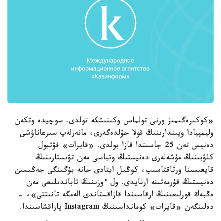
«كوكىرەگىمىز ورنى تولماس وكىنىشكە تولدى. سوچيدە وتكەن
وليمپيادا ويىندارىنىڭ قولا جۇلدەگەرى، مانەرلەپ سىرعاناۋشى
دەنيس تەن 25 جاسىندا قازا بولدى. «قايرات» فۋتبول
كلۋبىنىڭ مۇشەلەرى دەنيستىڭ وتباسى مەن تۋىستارىنىڭ
قايعىسىنا ورتاقتاسىپ، كوڭىل ايتادى جانە بۇگىنگى جەڭىسىن
دەنيستىڭ قۇرمەتىنە ارنايدى. ول ءوزىنىڭ تاباندىلىعى مەن
ەڭبەك قورلىعىنىڭ ارقاسىندا قازاقستاندى الەمگە تانىتتى»، -
دەلىنگەن «قايرات» كومانداسىنىڭ Instagram پاراقشاسىندا.