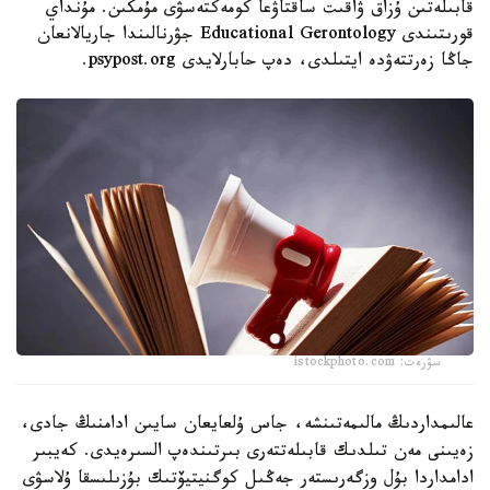
قابىلەتىن ۇزاق ۋاقىت ساقتاۋعا كومەكتەسۋى مۇمكىن. مۇنداي
قورىتىندى Educational Gerontology جۋرنالىندا جاريالانعان
جاڭا زەرتتەۋدە ايتىلدى، دەپ حابارلايدى psypost.org.
سۋرەت: istockphoto.com
عالىمداردىڭ مالىمەتىنشە، جاس ۇلعايعان سايىن ادامنىڭ جادى،
زەيىنى مەن تىلدىك قابىلەتتەرى بىرتىندەپ السىرەيدى. كەيبىر
ادامداردا بۇل وزگەرىستەر جەڭىل كوگنيتيۆتىك بۇزىلىسقا ۇلاسۋى