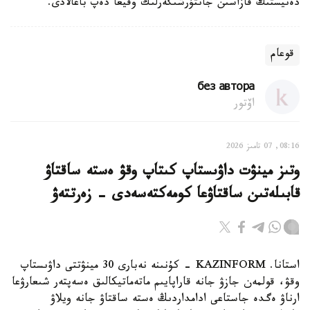
دەنيستىڭ قازاسىن جانتۇرشىگەرلىك وقيعا دەپ باعالادى.
قوعام
без автора
اۆتور
08:16, 07 تامىز 2026
وتىز مينۋت داۋىستاپ كىتاپ وقۋ ەستە ساقتاۋ
قابىلەتىن ساقتاۋعا كومەكتەسەدى - زەرتتەۋ
استانا. KAZINFORM - كۇنىنە نەبارى 30 مينۋتتى داۋىستاپ
وقۋ، قولمەن جازۋ جانە قاراپايىم ماتەماتيكالىق ەسەپتەر شىعارۋعا
ارناۋ ەگدە جاستاعى ادامداردىڭ ەستە ساقتاۋ جانە ويلاۋ