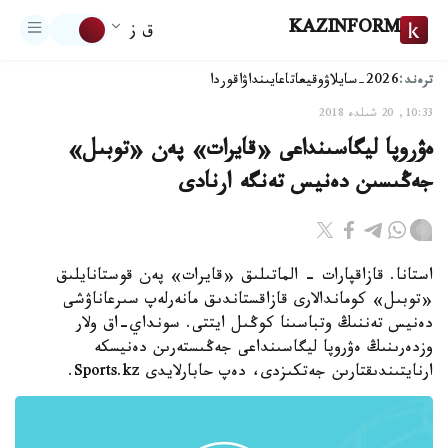
KAZINFORM
ق ز
ترەند:
2026-سايلاۋ
وقيعا
تاعايىنداۋ
اقوردا
10:33, 20 شىلدە 2018
ەۋروپا ليگاسىنداعى «قايرات» پەن «توبىل»
جەڭىسىن دەنيس تەنگە ارنادى
استانا. قازاقپارات - الماتىلىق «قايرات» پەن قوستانايلىق
«توبىل» كوماندالارى قازاقستاندىق مانەرلەپ سىرعاناۋشى
دەنيس تەننىڭ وتباسىنا كوڭىل ايتتى. سونداي-اق ولار
وزدەرىنىڭ ەۋروپا ليگاسىنداعى جەڭىستەرىن دەنيسكە
ارنايتىندىقتارىن جەتكىزدى، دەپ حابارلايدى Sports.kz.