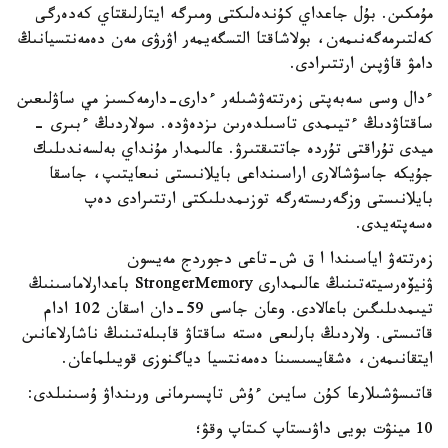
مۇمكىن. بۇل جاعداي كۇندەلىكتى ومىرگە ايتارلىقتاي كەدەرگى
كەلتىرمەگەنىمەن، بولاشاقتا التسگەيمەر اۋرۋى مەن دەمەنتسيانىڭ
دامۋ قاۋپىن ارتتىرادى.
ءدال وسى سەبەپتى زەرتتەۋشىلەر ءدارى-دارمەكسىز مي ساۋلىعىن
ساقتاۋدىڭ ءتيىمدى تاسىلدەرىن ىزدەۋدە. سولاردىڭ ءبىرى -
ميدى تۇراقتى تۇردە جاتتىقتىرۋ. عالىمدار مۇنداي بەلسەندىلىك
جۇيكە جاسۋشالارى اراسىنداعى بايلانىستى نىعايتىپ، جاسقا
بايلانىستى وزگەرىستەرگە توزىمدىلىكتى ارتتىرادى دەپ
ەسەپتەيدى.
زەرتتەۋ اياسىندا ا ق ش-تاعى دجوردج مەيسون
ۋنيۆەرسيتەتىنىڭ عالىمدارى StrongerMemory باعدارلاماسىنىڭ
تيىمدىلىگىن باعالادى. وعان جاسى 59-دان اسقان 102 ادام
قاتىستى. ولاردىڭ بارلىعى ەستە ساقتاۋ قابىلەتىنىڭ ناشارلاعانىن
ايتقانىمەن، ەشقايسىسىنا دەمەنتسيا دياگنوزى قويىلماعان.
قاتىسۋشىلارعا كۇن سايىن ءۇش تاپسىرمانى ورىنداۋ ۇسىنىلدى:
10 مينۋت بويى داۋىستاپ كىتاپ وقۋ؛