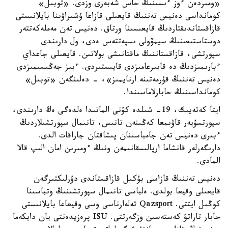
«ومىردەن ءوز ءىسىنىڭ حاس شەبەرى وزدى. «توبىل»
كومانداسى دەنيس تەننىڭ قايعىلى قازاعا ۇشىراۋىنا بايلانىستى
قازاقستاندىقتاردىڭ قايعىسىنا ورتاق. دەنيس تەن مەملەكەتتەر
دوستاستىعىنىڭ سيمۆولى ىسپەتتەس ەدى، ول دارىندى
سپورتشى، قازاقستاننىڭ ماقتانىشى بولاتىن. قايعىلى جاعداي
ءبارىمىزدىڭ دە قابىرعامىزدى قايىستىردى. ءبىز جەڭىسىمىزدى
دەنيس تەننىڭ قۇرمەتىنە ارنايمىز»، - دەلىنگەن «توبىل»
كومانداسىنىڭ حابارلاماسىندا.
ايتا كەتەيىك، 19- شىلدە كۇنى الماتىدا ەلدەگى ەڭ دارىندى،
سپورتسۇيەر قاۋىمعا كەڭىنەن تانىس، تانىمال سپورتشىلاردىڭ
ءبىرى دەنيس تەن جامباسىنان پىشاقتان جاراقات الدى.
دارىگەرلەر قانشاما ارپالىسقانىمەن ونىڭ ءومىرىن امان الىپ قالا
المادى.
دەنيس تەننىڭ قازاسى بۇكىل قازاقستاندى دۇرلىكتىرگەن
قايعىلى وقيعا بولدى. ەلباسى تانىمال سپورتشىنىڭ وتباسىنا
كوڭىل ايتتى. Qazsport تەلەارناسى وسى وقيعاعا بايلانىستى
حابار تاراتۋ كەستەسىن وزگەرتتى. ISU پرەزيدەنتى يان دايكەما