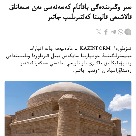
سىر وڭىرىندەگى باقاتام كەسەنەسى مەن سىعاناق
قالاشىعى قالپىنا كەلتىرىلىپ جاتىر
قىزىلوردا. KAZINFORM - مادەنيەت جانە اقپارات
مينيسترلىگىنىڭ جوسپارىنا سايكەس بيىل قىزىلوردا وبلىسىنداعى
رەسپۋبليكالىق ماڭىزى بار تاريحي-مادەني ەسكەرتكىشتەر
رەستاۆراسيادان ءوتىپ جاتىر.