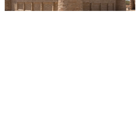
Фото: Қызылорда облыстық тарихи-мәдени мұраны
қорғау орталығы
قازالى اۋدانىنداعى باقاتام كەسەنەسى مەن جاڭاقورعان
اۋدانىنداعى سىعاناق قالاشىعىن قالپىنا كەلتىرۋدى
«قازقايتاجاڭارتۋ» ر م ك ماماندارى قولعا العان.
- باقاتام كەسەنەسىندەگى جۇمىس تولىق اياقتالدى. رەستاۆراسيا
بارىسىندا ەسكەرتكىشتىڭ تەحنيكالىق جاعدايىنا عىلىمي زەرتتەۋ
جۇرگىزىلدى. كونسترۋكسيالىق كۇشەيتۋ، جىكتەردى قايتا
وڭدەۋ، جوعالعان ساۋلەتتىك بولشەكتەردى عىلىمي نەگىزدە
تولىقتىرۋ جانە تاريحي ماتەريالعا سايكەس رەستاۆراتسيالىق
كىرپىشپەن قايتا قالاۋ جۇمىسى ورىندالدى. سونىمەن قاتار
كۇمبەزدىڭ قورعانىش سىلاق قاباتى جاڭارتىلدى. سۋدان
وقشاۋلانىپ، اۋماعى اباتتاندىرىلدى. اتالعان شارالار
ەسكەرتكىشتىڭ تاريحي ساۋلەتتىك كەلبەتىن ساقتاي وتىرىپ،