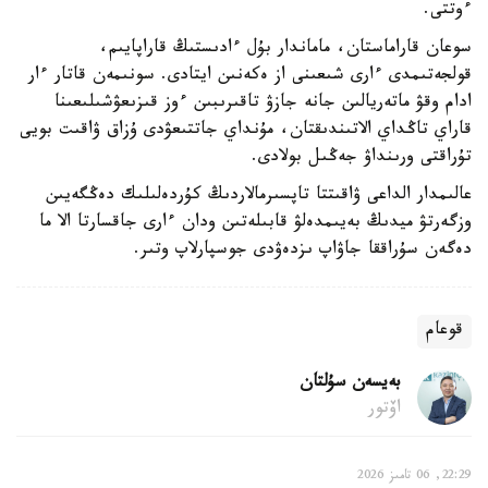
ءوتتى.
سوعان قاراماستان، ماماندار بۇل ءادىستىڭ قاراپايىم،
قولجەتىمدى ءارى شىعىنى از ەكەنىن ايتادى. سونىمەن قاتار ءار
ادام وقۋ ماتەريالىن جانە جازۋ تاقىرىبىن ءوز قىزىعۋشىلىعىنا
قاراي تاڭداي الاتىندىقتان، مۇنداي جاتتىعۋدى ۇزاق ۋاقىت بويى
تۇراقتى ورىنداۋ جەڭىل بولادى.
عالىمدار الداعى ۋاقىتتا تاپسىرمالاردىڭ كۇردەلىلىك دەڭگەيىن
وزگەرتۋ ميدىڭ بەيىمدەلۋ قابىلەتىن ودان ءارى جاقسارتا الا ما
دەگەن سۇراققا جاۋاپ ىزدەۋدى جوسپارلاپ وتىر.
قوعام
بەيسەن سۇلتان
اۆتور
22:29, 06 تامىز 2026