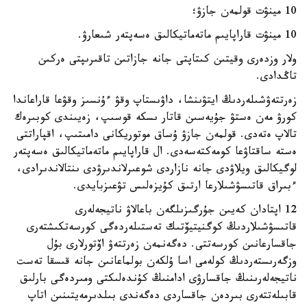
10 مينۋت قولمەن جازۋ؛
10 مينۋت قاراپايىم ماتەماتيكالىق ەسەپتەر شىعارۋ.
ولار وزدەرى وقيتىن كىتاپتى جانە جازاتىن تاقىرىپتى ەركىن
تاڭدادى.
زەرتتەۋشىلەردىڭ ايتۋىنشا، داۋىستاپ وقۋ ءۇنسىز وقۋعا قاراعاندا
كورۋ مەن ەستۋ جۇيەسىن قاتار ىسكە قوسىپ، زەيىندى كوبىرەك
تالاپ ەتەدى. قولمەن جازۋ ۇساق موتوريكانى دامىتىپ، اقپاراتتى
ەستە ساقتاۋعا كومەكتەسەدى. ال قاراپايىم ماتەماتيكالىق ەسەپتەر
لوگيكالىق ويلاۋدى جانە نازاردى شوعىرلاندىرۋدى ىنتالاندىرادى،
ءبىراق قاتىسۋشىلارعا ارتىق كۇيزەلىس تۋعىزبايدى.
12 اپتادان كەيىن جۇرگىزىلگەن باعالاۋ ناتيجەلەرى
قاتىسۋشىلاردىڭ كوگنيتيۆتىك تەستىلەردەگى كورسەتكىشتەرى
جاقسارعانىن كورسەتتى. دەگەنمەن زەرتتەۋ اۆتورلارى بۇل
وزگەرىستەردىڭ كولەمى اسا ۇلكەن بولماعانىن جانە قىسقا تەست
ناتيجەلەرىنىڭ جاقسارۋى ادامنىڭ كۇندەلىكتى ومىردەگى بارلىق
قابىلەتتەرى بىردەن جاقساردى دەگەندى بىلدىرمەيتىنىن اتاپ