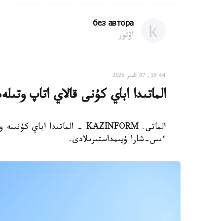
без автора
اۆتور
15:44, 07 تامىز 2026
الماتىدا اباي كۇنى قالاي اتاپ وتىلە
الماتى. KAZINFORM - الماتىدا ا
ءىس-شارا ۇيىمداستىرىلادى.