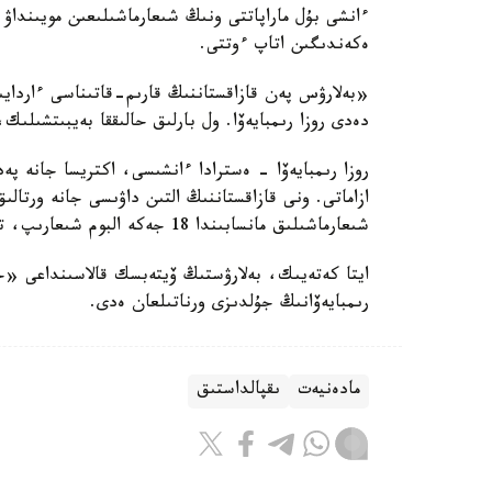
ءانشى بۇل ماراپاتتى ونىڭ شىعارماشىلىعىن مويىنداۋ
ەكەندىگىن اتاپ ءوتتى.
«بەلارۋس پەن قازاقستاننىڭ قارىم-قاتىناسى ءارداي
دەدى روزا رىمبايەۆا. ول بارلىق حالىققا بەيبىتشىلىك
روزا رىمبايەۆا - ەسترادا ءانشىسى، اكتريسا جانە پە
ازاماتى. ونى قازاقستاننىڭ التىن داۋىسى جانە ورتالىق
شىعارماشىلىق مانسابىندا 18 جەكە البوم شىعارىپ، توعىز مۋزىكالىق جيناققا اتسالىسقان.
ايتا كەتەيىك، بەلارۋستىڭ ۆيتەبسك قالاسىنداعى «جۇل
رىمبايەۆانىڭ جۇلدىزى ورناتىلعان ەدى.
مادەنيەت
ىقپالداستىق