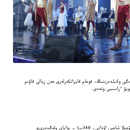
لا اكىمدىگى وكىلدەرىنىڭ، قوعام قايراتكەرلەرى مەن زيالى قاۋىم
ويۋ ءراسىمى وتەدى.
16:00, ناۋرىزباي اۋدانىنىڭ كوميۋنيتي ورتالىعى (شۇعىلا شاعىن اۋدانى، 340ب) - «اباي ولەڭدەرى»