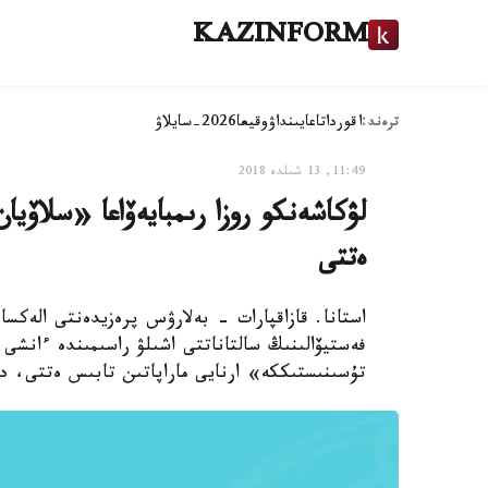
KAZINFORM
ترەند:
اقوردا
تاعايىنداۋ
وقيعا
2026-سايلاۋ
11:49, 13 شىلدە 2018
لۋكاشەنكو روزا رىمبايەۆاعا «سلاۆيا
ەتتى
استانا. قازاقپارات - بەلارۋس پرەزيدەنتى الەكس
فەستيۆالىنىڭ سالتاناتتى اشىلۋ راسىمىندە ءانشى ر
تۇسىنىستىككە» ارنايى ماراپاتىن تابىس ەتتى، دەپ حابا