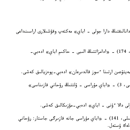
ى - «دانالىقتىڭ دارا جولى - اباي» مەكتەپ وقۋشىلارى اراسىنداعى
11:00, №24 كىتاپحانا (4-اينابۇلاق شاعىن اۋدانى، 174) - «ادامزاتتىڭ الىبى - حاكىم اباي» ادەبي-
11:00, №14 كىتاپحانا (ريمسكي-كورساكوۆ كوشەسى، 3) - «اباي مۇراسى - ۇلتتىڭ رۋحاني قازىناسى»
11:00, مۇحتار اۋەزوۆ اتىنداعى كىتاپحانا (اباي داڭعىلى، 141) - «اباي مۇراسى جانە قازىرگى جاستار: رۋحاني
لەك ۇستەل.