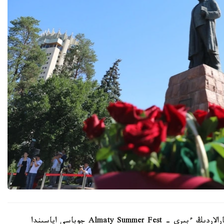
الماتى اكىمدىگىنىڭ مالىمەتىنشە، نەگىزگى ءىس-شارالاردىڭ ءبىرى - Almaty Summer Fest جوباسى اياسىندا