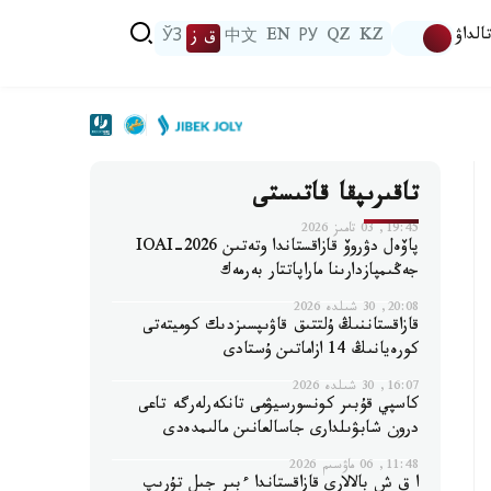
الداۋ
KZ
QZ
РУ
EN
中文
ق ز
ЎЗ
تاقىرىپقا قاتىستى
19:45, 03 تامىز 2026
پاۆەل دۋروۆ قازاقستاندا وتەتىن IOAI-2026
جەڭىمپازدارىنا ماراپاتتار بەرمەك
20:08, 30 شىلدە 2026
قازاقستاننىڭ ۇلتتىق قاۋىپسىزدىك كوميتەتى
كورەيانىڭ 14 ازاماتىن ۇستادى
16:07, 30 شىلدە 2026
كاسپي قۇبىر كونسورسيۋمى تانكەرلەرگە تاعى
درون شابۋىلدارى جاسالعانىن مالىمدەدى
11:48, 06 ماۋسىم 2026
ا ق ش بالالارى قازاقستاندا ءبىر جىل تۇرىپ