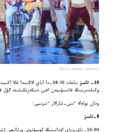
Фото: акимат Алматы
10- تامىز
ساعات 08:30-دا اباي الاڭىندا قا
وكىلدەرىنىڭ قاتىسۋىمەن اقىن ەسكەرتكىشىنە گۇل ق
ودان بولەك ءىس-شارالار ءتىزىمى:
8-تامىز