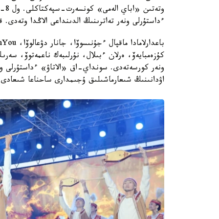
ءداستۇرلى ونەر تەاترىنىڭ الدىنداعى الاڭدا وتەدى. 
ونەر كورسەتەدى. سونداي-اق «الاتاۋ» ءداستۇرلى ونە
اۋدانىنىڭ شىعارماشىلىق ۇجىمدارى ساحناعا شىعادى.