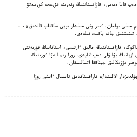
 دەپ قانا ەمەس، قازاقستاننىڭ ونەرىنە قۇرمەت كورسەتۋ
ىم جىلى بولعان. ءبىز ونى جىلدار بويى ساقتاپ قالدىق»، -
، تىنىشتىق جانە باقىت تىلەدى.
داگوگ، قازاقستاننىڭ حالىق ءارتىسى، استانانىڭ قۇرمەتتى
 ازيانىڭ بۇلبۇلى دەپ اتايدى. روزا رىمبايەۆا ءوزىنىڭ
دىزدار الاڭىندا» قازاقستاندىق تانىمال ءانشى روزا