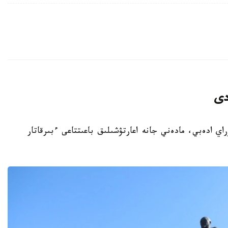
دى
باي كۇنىنە وراي ادەبي، مادەني جانە اعارتۋشىلىق باعىتتاعى ءبىرقاتار