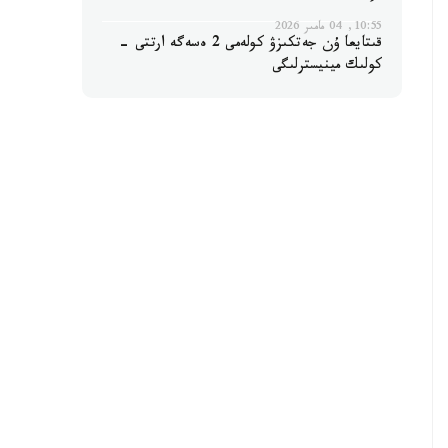
10:55, 04 مامىر 2026
قىتايعا ۇن جەتكىزۋ كولەمى 2 ەسەگە ارتتى -
كولىك مينيسترلىگى