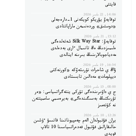
قايتتى
14:06, 22 مامىر 2026
توقايەۆ يۋريكو كويكەنى 1-دارەجەلى
«دوستىق» وردەنىمەن ماراپاتتادى
15:12, 21 مامىر 2026
توقايەۆ: Silk Way Star شەتەلدەگى
ەلىمىزدىڭ ەڭ تانىمال ءارى بەدەلدى
مەدياجوبالارىنىڭ بىرىنە اينالدى
16:54, 19 مامىر 2026
ۋاڭ ي شاحرات نۇرىشەۆكە «كورنەكتى
ديپلومات» مەدالىن تابىستادى
08:00, 15 مامىر 2026
ج ي داۋىرىندەگى تۇركى ينتەگراتسياسى: «ەر
تۇرىكتىڭ بەسىگىندەگى» بەيرەسمي سامميتتەن
نە كۇتەمىز
12:26, 10 مامىر 2026
يران فۋتبولدان الەم چەمپيوناتىنا قاتىسۋ ءۇشىن
حالىقارالىق فۋتبول فەدەراتسياسىنا 10 تالاپ
قويدى