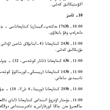
اكۋستيكالىق كەشى.
10- تامىز
10:00, №176 مەكتەپ-گيمنازيا كىتاپحاناس
مانەرلەپ وقۋ بايقاۋى.
مۋزىكالىق كەشى.
11:00, №6 كىتاپحانا (تاتار كوشەسى، 32) - «ولمەيتۇعىن ارتىنا ءسوز قالدىرعان» ادەبي-پوەزيالىق كەشى.
تانىمدىق ساعاتى.
11:00, №29 كىتاپحانا (وربيتا-4 ش/ا، 10) - «ۇلى دالا ءۇنى - اباي» ادەبي-مۋزىكالىق كەشى.
جاڭعىرۋ مەن جاڭا كوزقاراس» تاقىرىبىنداعى دوڭگە