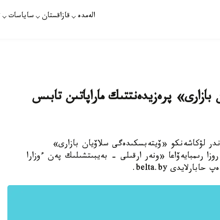
الەمدە
قازاقستان
ساياسات
ت
ن بازارى» پرەزيدەنتتىك ماراپاتىن تابىس
اندر لۋكاشەنكو «ۆيتەبسكىدەگى سلاۆيان بازارى»
وزا رىمبايەۆاعا «ونەر ارقىلى - بەيبىتشىلىك پەن ءوزارا
رلايدى belta.by.