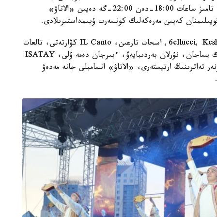
وتەتىن «اباي الەمى» كونسەرت-سپەكتاكلى. ول 8- تامىز ساعات 18:00-دەن 22:00-گە دەيىن «الاتاۋ»
قويىلىمنان كەيىن مەرەكەلىك كونسەرت ۇيىمداستىرىلادى.
باعدارلامادا ماقپال ءجۇنىسوۆا، جانار دۋعالوۆا، 6ellucci, KeshYou, اسحات تارعىن، IL Canto كۆارتەتى، تالعات
كۇزەمبايەۆ، ەرلان ءبىلال، نۇرلىبەك ناعمەتوۆ، سەرىك يساحان، نۇرلان بەردىبايەۆ، ءبىرجان دەمە ۇلى، ISATAY
ر تەاترىنىڭ ارتيستەرى، «الاتاۋ» انسامبلى جانە مەدەۋ