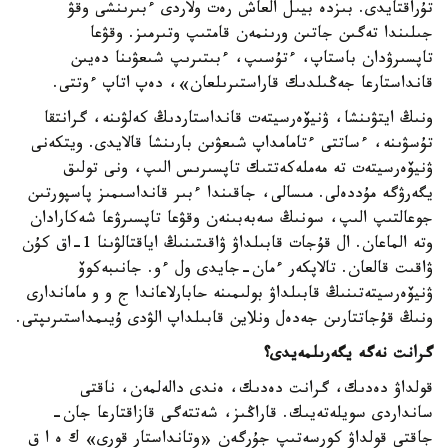
تۇراقتايدى. بىزدە بيىل العاش رەت ولاردى ءبىرىنشى وقۋ
جىلىندا تەگىن جاتىن ورىنمەن قامتىپ وتىرمىز. وقۋعا
تاپسىرۋدان باستاپ، ءتۇسىپ، ءبىتىرىپ شىعۋىنا دەيىن
قانداستارعا جەڭىلدىك قاراستىرىلعان»، دەپ اتاپ ءوتتى.
ونىڭ ايتۋىنشا، ۋنيۆەرسيتەت قانداستاردىڭ كەلۋىنە، گرانتقا
تۇسۋىنە، ءساتتى ءتامامداپ شىعۋىن بارىنشا قالايدى. ويتكەنى
ۋنيۆەرسيتەت تە مەملەكەتتىك تاپسىرىس الىپ، ونى تولىق
يگەرۋگە مۇددەلى. مىسالى، جاقىندا ءبىر قانداسىمىز پاسپورتىن
جوعالتىپ الىپ، سونىڭ سەبەبىنەن وقۋعا تاپسىرۋعا شەكارادان
وتە الماعان. ال قۇجات قابىلداۋ ۋاقىتىنىڭ اياقتالۋىنا 1-اق كۇن
ۋاقىت قالعان. تالاپكەر ءمان-جايدى ول ءو. جانىبەكوۆ
ۋنيۆەرسيتەتىنىڭ قابىلداۋ بولىمىنە حابارلاعاندا ج و و ماماندارى
ونىڭ قۇجاتتارىن جەدەل ونلاين قابىلداپ الۋدى ۇيىمداستىرىپتى.
گرانت نەگە يگەرىلمەيدى؟
قولداۋ دەدىك، گرانت دەدىك، ەندى دالەلمەن، ناقتى
سانداردى سويلەتەيىك. قاراڭىز، شەتتەگى قازاقتارعا جان-
جاقتى قولداۋ كورسەتىپ جۇرگەن «وتانداستار قورى» ك ە ا ق