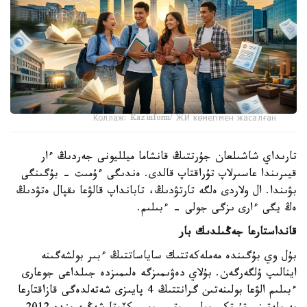
Коллаж: Kazinform/ ЖИ көмегімен жасалған
تارىداي شاشىلعان جۇرتتىڭ قانشاما ميلليونى جەردىڭ ءار
قيىرىندا عاسىرلاپ تۇراقتاپ قالدى. ەندىگى ءۇمىت - بۇگىنگى
بۋىندا. ال ولاردى ەلگە تارتۋدىڭ، تابانداپ قالۋعا ىقپال ەتۋدىڭ
ەڭ يگى ءارى ىزگى جولى - ءبىلىم.
قانداستارعا جەڭىلدىك بار
بۇل وي بۇگىندە مەملەكەتتىك ساياساتتىڭ ءبىر بولشەگىنە
اينالىپ ۇلگەرگەن. بۇلاي دەۋىمىزگە ەلىمىزدە جىلداعى جوعارى
ءبىلىم الۋعا بولىنەتىن گرانتتىڭ 4 پايىزى شەتەلدەگى قازاقتارعا