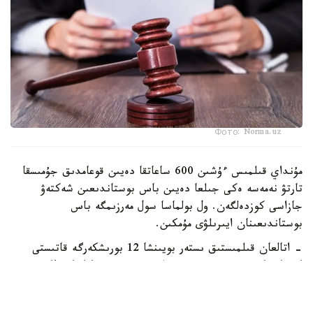
Фото: Norma.uz
مۇنداي قىلمىس ءۇشىن 600 ساعاتقا دەيىن قوعامدىق جۇمىسقا
تارتۋ نەمەسە ەكى جىلعا دەيىن باس بوستاندىعىن شەكتەۋ
جازاسى كوزدەلگەن. ول بولماسا سول مەرزىمگە باس
بوستاندىعىنان ايىرىلۋى مۇمكىن.
- اتالعان قىلمىستىق ىستەر بويىنشا 12 بورىشكەرگە قاتىستى
ايىپتاۋ ۇكىمدەرى شىقتى. 5 قىلمىستىق ءىس تاراپتاردىڭ
تاتۋلاسۋىمەن توقتادى. 3 قىلمىستىق ءىس سوتتا قارالىپ جاتىر،
قالعان 12 ءىس قىلمىستىق قۋدالاۋ ورگاندارىنىڭ وندىرىسىندە.