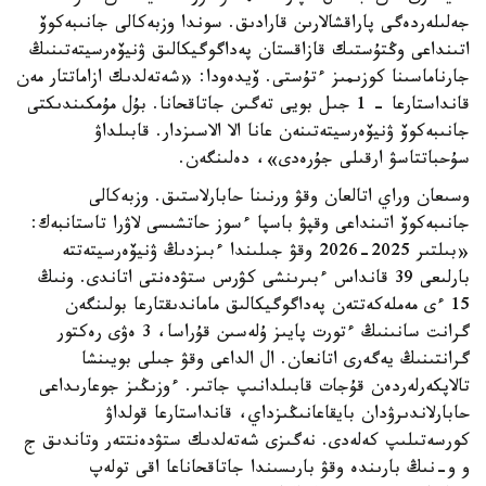
جەلىلەردەگى پاراقشالارىن قارادىق. سوندا وزبەكالى جانىبەكوۆ
اتىنداعى وڭتۇستىك قازاقستان پەداگوگيكالىق ۋنيۆەرسيتەتىنىڭ
جارناماسىنا كوزىمىز ءتۇستى. ۆيدەودا: «شەتەلدىك ازاماتتار مەن
قانداستارعا - 1 جىل بويى تەگىن جاتاقحانا. بۇل مۇمكىندىكتى
جانىبەكوۆ ۋنيۆەرسيتەتىنەن عانا الا الاسىزدار. قابىلداۋ
سۇحباتتاسۋ ارقىلى جۇرەدى»، دەلىنگەن.
وسىعان وراي اتالعان وقۋ ورنىنا حابارلاستىق. وزبەكالى
جانىبەكوۆ اتىنداعى وقپۋ باسپا ءسوز حاتشىسى لاۋرا تاستانبەك:
«بىلتىر 2025-2026 وقۋ جىلىندا ءبىزدىڭ ۋنيۆەرسيتەتتە
بارلىعى 39 قانداس ءبىرىنشى كۋرس ستۋدەنتى اتاندى. ونىڭ
15 ءى مەملەكەتتەن پەداگوگيكالىق ماماندىقتارعا بولىنگەن
گرانت سانىنىڭ ءتورت پايىز ۇلەسىن قۇراسا، 3 ەۋى رەكتور
گرانتىنىڭ يەگەرى اتانعان. ال الداعى وقۋ جىلى بويىنشا
تالاپكەرلەردەن قۇجات قابىلدانىپ جاتىر. ءوزىڭىز جوعارىداعى
حابارلاندىرۋدان بايقاعانىڭىزداي، قانداستارعا قولداۋ
كورسەتىلىپ كەلەدى. نەگىزى شەتەلدىك ستۋدەنتتەر وتاندىق ج
و و-نىڭ بارىندە وقۋ بارىسىندا جاتاقحاناعا اقى تولەپ