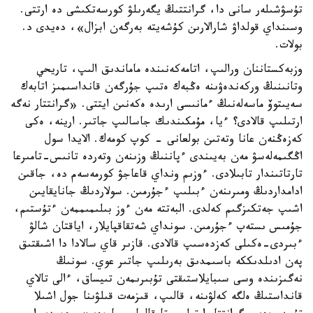
تۇسۋشىلەر سانى دا، گرانتتىڭ يگەرىلۋ كورسەتكىشى دە ارتتى.
وسىنداي قولداۋ شارالارىن كۇشەيتە بەرگەن ابزال»، دەيدى د.
بولات.
وزبەكستاننان ورالىپ، اتامەكەنىندە ماماندىق الىپ، تاريحي
وتانىنىڭ وركەندەۋىنە ەڭبەك ەتىپ جۇرگەن قانداسىمىز اتابەك
سەيىتوۆ ماسەلەنىڭ ءمانىسى ارىدە ەكەنىن ايتتى. «گرانتتار نەگە
ارتىلىپ قالادى؟ ءيا، مۇمكىندىك جاسالىپ جاتىر. ارينە، ەكى
كەزەڭنەن عانا وتەتىن بولعانى - كوپ كومەك. الايدا سول
اڭگىمەلەسۋ مەن بەيىندى ءپاننىڭ وزىنەن وتەردە تانىس-تامىرعا
تارتاتىندار تابىلادى. ءوزىم ونداي قاعاجۋ كورمەسەم دە، جاقىن
ادامداردىڭ ومىرىنەن ءبىلىپ ءجۇرمىن. سولاردىڭ جانايقايىن
اشىپ جەتكىزگىم كەلدى. البەتتە مەن ءوز بىلىمىممەن ءتۇستىم،
جۇمىس ىستەپ ءجۇرمىن. سونداي شەتقاقپايلار، اياقتان شالۋ
ءبىردى-ەكىلى كەزدەسىپ قالادى. قازىر قاي سالادا دا اشىقتىق
پەن ادىلدىككە باسىمدىق بەرىلىپ جاتىر عوي. سونىڭ
نەگىزىندە وسى سىبايلاستىقتى تۇبىرىمەن تىيساق، ءالى تالاي
قانداستىڭ ەلگە كەلۋىنە، قالىپ، قىزمەت قىلۋىنا جول اشىلا