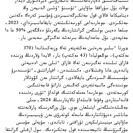
ىنتىماقتاستىق دەپارتامەنتىنىڭ باسقارۋشى ديرەكتورى ديدار
بولات بۇل سۇراققا جاۋاپتى ءتۇسىنۋ ءۇشىن الدىمەن وڭ
ديناميكاعا قالاي قول جەتكىزگەنىمىزدى ۇعۋىمىز كەرەك ەكەنىن
جەتكىزدى. جوعارىداعى كورسەتكىشتەن بايقاعانىمىزداي، 2023-
جىلعا دەيىن بولىنگەن گرانتتاردىڭ يگەرىلۋ دەڭگەيى %50 عا دا
جەتپەدى. بۇل جاعدايدىڭ بىرنەشە نەگىزگى سەبەبى بار.
«ورتا ءبىلىم بەرەتىن مەكتەپتەر تەك وزبەكستاندا (370
مەكتەپ)، موڭعوليادا (43 مەكتەپ) بار، الايدا ولاردىڭ وزىندە
قازاق تىلىندە نەگىزىنەن تەك قازاق ءتىلى مەن ادەبيەتى
پاندەرى عانا وقىتىلادى. ەكىنشىدەن، اقپاراتتىق-ءتۇسىندىرۋ
جۇمىسىنىڭ السىزدىگى بايقالادى، گرانتتار مەن كۆوتالار
جونىندەگى مالىمەتتەردى كەڭىنەن تاراتۋ قاجەتتىگىن
كورسەتەدى. جوعارىدا مەملەكەتتىك قولداۋ ءتۇرى رەتىندە
قانداستاردى وقۋعا قابىلداۋ تالاپتارىنىڭ 2024-جىلى
جەڭىلدەتىلگەنى ايتىلعان عوي. بۇل وزگەرىسكە پارلامەنتتە
جاناشىر دەپۋتاتتاردىڭ ماسەلە كوتەرۋى مەن ۇيىمىمىزدىڭ
جاۋاپتى مينيسترلىكپەن تۇراقتى، تاباندى، جۇيەلى جۇمىس
جۇرگىزۋىنىڭ ناتيجەسىندە قول جەتكىزدىك. سول ارقىلى گرانتقا