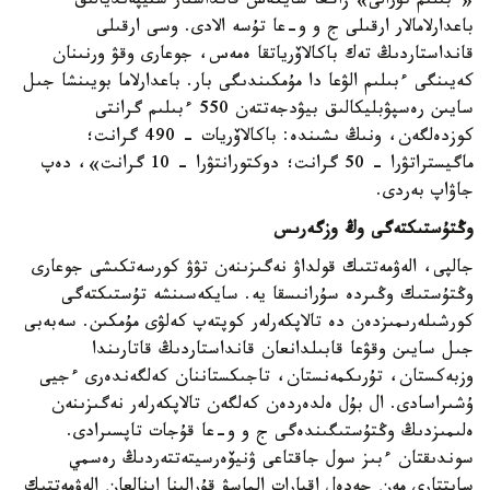
«ءبىلىم تۋرالى» زاڭعا سايكەس قانداستار ستيپەنديالىق
باعدارلامالار ارقىلى ج و و-عا تۇسە الادى. وسى ارقىلى
قانداستاردىڭ تەك باكالاۆرياتقا ەمەس، جوعارى وقۋ ورنىنان
كەيىنگى ءبىلىم الۋعا دا مۇمكىندىگى بار. باعدارلاما بويىنشا جىل
سايىن رەسپۋبليكالىق بيۋدجەتتەن 550 ءبىلىم گرانتى
كوزدەلگەن، ونىڭ ىشىندە: باكالاۆريات - 490 گرانت؛
ماگيستراتۋرا - 50 گرانت؛ دوكتورانتۋرا - 10 گرانت»، دەپ
جاۋاپ بەردى.
وڭتۇستىكتەگى وڭ وزگەرىس
جالپى، الەۋمەتتىك قولداۋ نەگىزىنەن تۋۋ كورسەتكىشى جوعارى
وڭتۇستىك وڭىردە سۇرانىسقا يە. سايكەسىنشە تۇستىكتەگى
كورشىلەرىمىزدەن دە تالاپكەرلەر كوپتەپ كەلۋى مۇمكىن. سەبەبى
جىل سايىن وقۋعا قابىلدانعان قانداستاردىڭ قاتارىندا
وزبەكستان، تۇرىكمەنستان، تاجىكستاننان كەلگەندەرى ءجيى
ۇشىراسادى. ال بۇل ەلدەردەن كەلگەن تالاپكەرلەر نەگىزىنەن
ەلىمىزدىڭ وڭتۇستىگىندەگى ج و و-عا قۇجات تاپسىرادى.
سوندىقتان ءبىز سول جاقتاعى ۋنيۆەرسيتەتتەردىڭ رەسمي
سايتتارى مەن جەدەل اقپارات الماسۋ قۇرالىنا اينالعان الەۋمەتتىك