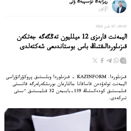
ريزابەك نۇسىپبەك ۇلى
اۆتور
09:07, 07 تامىز 2026
اليمەنت قارىزى 12 ميلليون تەڭگەگە جەتكەن
قىزىلوردالىقتىڭ باس بوستاندىعى شەكتەلدى
قىزىلوردا. KAZINFORM - قىزىلوردا وبلىستىق پروكۋراتۋراسى
اليمەنت تولەۋدەن قاساقانا جالتارعان بورىشكەرلەرگە قاتىستى
قىلمىستىق كودەكستىڭ 139-بابىمەن 32 قىلمىستىق ءىستى
تىركەدى.