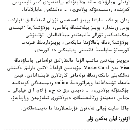
ارقىلى «بارۋعا» جانە «قايتۋعا» بيلەتتەردى ءبىر تاپسىرىس
كەزىندە رەسىمدەۋگە بولادى»، - دەلىنگەن حابارلامادا.
ودان بولەك، سايتتا پويىز كەستەسى تۋرالى انىقتامالىق اقپارات،
بوس ورىندار، پويىز بيلەتىنىڭ باعاسى، جولاۋشىلارعا ءتيىمدى
جەڭىلدىكتەر تۋرالى مالىمەتتەر جيناقتالعان. تۇتىنۋشى
جولاۋشىلاردىڭ باعالاۋىنا سايكەس، پويىزداردىڭ قىزمەت
كورسەتۋ ساپاسىنا قاتىستى رەيتينگىن دە كورەدى.
«پويىز بيلەتىن ساتىپ الۋعا حالىقارالىق تولەماقى جاساۋدىڭ
Visa مەن MasterCard جۇيەسىن قولدانا الاتىن بارلىق ەكىنشى
دەڭگەيلى بانكتەردىڭ تولەماقى كارتالارى قابىلدانادى. قيىن
ماسەلە تۋىنداعاندا وپەراتوردىڭ online رەجىمدەگى كومەگىنە
جۇگىنۋگە بولادى»، - دەيدى «ق ت ج» ۇ ك» ا ق فيليالى -
«باس ەسەپتەۋ ورتالىعىنىڭ» ديرەكتورى تىلەۋجەن ورازبايەۆ.
جاڭا سايت ۇيالى تەلەفون قۇرىلعىلارىنا دا بەيىمدەلگەن.
اۆتور: ايان بەكەن ۇلى