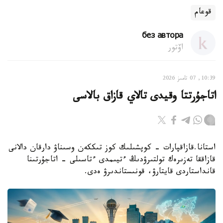
قوعام
без автора
اۆتور
10:39, 07 تامىز 2026
اتاجۇرتتا وقيدى تالاي قازاق بالاسى
استانا.قازاقپارات - كوپشىلىك كوز تىككەن وسىناۋ دارقان دالانى
قازاققا تەزىرەك تولتىرۋدىڭ ءتيىمدى ءتاسىلى - اتاجۇرتىنا
قانداستاردى قايتارۋ، قونىستاندىرۋ ەدى.