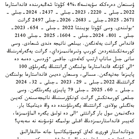
ۇسىنعان دەرەككە سۇيەنسەك،%4 كۆوتا شەڭبەرىندە قانداستارعا
2022-جىلى – 2220، 2023-جىلى – 2437، 2024-جىلى –
2671، 2025-جىلى – 2683، 2026-جىلى 2497 گرانت
ءبولىندى. وسى كۆوتا بويىنشا 2022 -جىلى – 654، 2023-
جىلى – 801، 2024-جىلى – 1604، 2025 -جىلى 2140
قانداس گرانت يەلەنگەن. بيىلعى ناتيجە ەندى شىعادى. وسى
كورسەتكىشتەردەن كورىپ وتىرعانىمىزداي، گرانت يەگەرلەرىنىڭ
سانى جىل ساناپ ارتىپ كەلەدى. جاقسى ءۇردىس. دەسە دە
ءالى كۇنگە قانداستارعا بولىنگەن گرانتتىڭ يگەرىلۋى 100
پايىزعا جەتپەگەن. مىسالى، وسىعان دەيىن قانداستارعا بولىنگەن
گرانتتىڭ 2022-جىلى – 29، 2023 -جىلى – 32، 2024
-جىلى – 60، 2025 -جىلى 79 پايىزى يگەرىلگەن. وسى
جىلعى كورسەتكىش گرانت كونكۋرسىنىڭ ناتيجەسىنەن كەيىن
بەلگىلى بولادى. گرانتتىڭ يگەرىلۋىندە دە وڭ ديناميكا بار.
دەگەنمەن سول بار گرانتتى ءالى دە تولىق يگەرە الماۋىمىزعا،
كەيبىر قانداستارىمىزدىڭ اقىلى بولىمگە تۇسۋىنە نە سەبەپ؟
«وتانداستار قورى» كەاق كوممۋنيكاتسيا جانە حالىقارالىق