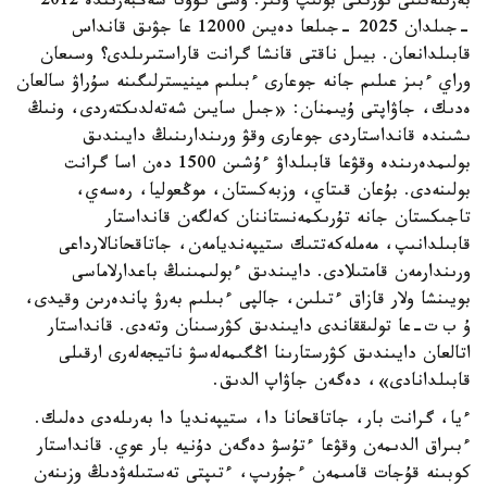
بەرىلەتىنى تۇرتكى بولىپ وتىر. وسى كۆوتا شەڭبەرىندە 2012
-جىلدان 2025 -جىلعا دەيىن 12000 عا جۋىق قانداس
قابىلدانعان. بيىل ناقتى قانشا گرانت قاراستىرىلدى؟ وسىعان
وراي ءبىز عىلىم جانە جوعارى ءبىلىم مينيسترلىگىنە سۇراۋ سالعان
ەدىك، جاۋاپتى ۇيىمنان: «جىل سايىن شەتەلدىكتەردى، ونىڭ
ىشىندە قانداستاردى جوعارى وقۋ ورىندارىنىڭ دايىندىق
بولىمدەرىندە وقۋعا قابىلداۋ ءۇشىن 1500 دەن اسا گرانت
بولىنەدى. بۇعان قىتاي، وزبەكستان، موڭعوليا، رەسەي،
تاجىكستان جانە تۇرىكمەنستاننان كەلگەن قانداستار
قابىلدانىپ، مەملەكەتتىك ستيپەنديامەن، جاتاقحانالارداعى
ورىندارمەن قامتىلادى. دايىندىق ءبولىمىنىڭ باعدارلاماسى
بويىنشا ولار قازاق ءتىلىن، جالپى ءبىلىم بەرۋ پاندەرىن وقيدى،
ۇ ب ت-عا تولىققاندى دايىندىق كۋرسىنان وتەدى. قانداستار
اتالعان دايىندىق كۋرستارىنا اڭگىمەلەسۋ ناتيجەلەرى ارقىلى
قابىلدانادى»، دەگەن جاۋاپ الدىق.
ءيا، گرانت بار، جاتاقحانا دا، ستيپەنديا دا بەرىلەدى دەلىك.
ءبىراق الدىمەن وقۋعا ءتۇسۋ دەگەن دۇنيە بار عوي. قانداستار
كوبىنە قۇجات قامىمەن ءجۇرىپ، ءتىپتى تەستىلەۋدىڭ وزىنەن