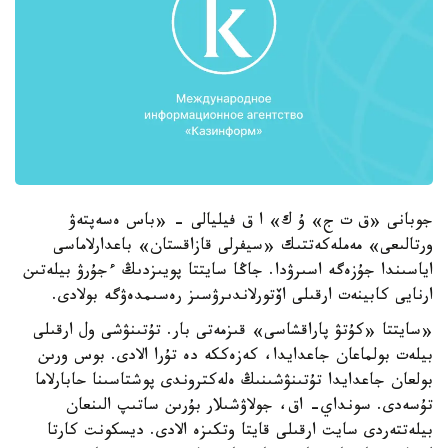
جوبانى «ق ت ج» ۇ ك» ا ق فيليالى - «باس ەسەپتەۋ
ورتالىعى» مەملەكەتتىك «سيفرلى قازاقستان» باعدارلاماسى
اياسىندا جۇزەگە اسىرۋدا. جاڭا سايتتا پويىزدىڭ ءجۇرۋ بيلەتىن
ارنايى كابينەت ارقىلى اۆتورلاندىرۋسىز رەسىمدەۋگە بولادى.
«سايتتا «كۇتۋ پاراقشاسى» قىزمەتى بار. تۇتىنۋشى ول ارقىلى
بيلەت بولماعان جاعدايدا، كەزەككە دە تۇرا الادى. بوس ورىن
بولعان جاعدايدا تۇتىنۋشىنىڭ ەلەكتروندى پوشتاسىنا حابارلاما
تۇسەدى. سونداي- اق، جولاۋشىلار بۇرىن ساتىپ الىنعان
بيلەتتەردى سايت ارقىلى قايتا وتكىزە الادى. ديسكونت كارتا