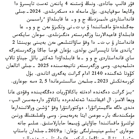
قۇر قالىپ جاتادى. ونىڭ ۇستىنە 4 پاننەن تەست تاپسىرۋ دا
وڭايعا سوقپايدى. بۇل ماسەلە دە ەسكەرىلدى. 2024-جىلى
قانداستاردى ەلىمىزدىڭ ج و و- عا قابىلداۋ ءراسىمىن
جەڭىلدەتۋ ماقساتىندا ۇ ب ت-نى وتكىزۋ مەن ج و و- عا
قابىلداۋ قاعيدالارىنا وزگەرىستەر ەنگىزىلدى. سوعان سايكەس
قانداستار ۇ ب ت- دا وقۋ ساۋاتتىلىعى مەن بەيىنى بويىنشا 2
ءپاندى عانا تاپسىراتىن بولدى. بۇعان قوسا جاڭا وزگەرىستەرگە
ساي قانداستاردى ج و و -عا قابىلداۋدا شەكتى بالل جيناۋ تالاپ
ەتىلمەيدى. وسى وزگەرىستەر ناتيجەسىندە 2025 -جىلى اتالعان
كۆوتا شەگىندە 2140 ادام گرانت يەگەرى اتاندى. بۇل
كورسەتكىش 2023-جىلمەن سالىستىرعاندا 2,5 ەسە جوعارى.
ءبىز گرانت دەگەندە ادەتتە باكالاۆريات دەڭگەيىندە وقۋدى عانا
ويعا الامىز. ال اقيقاتىندا شەتەلدەردە باكالاۆر دارەجەسىن الىپ،
ەندى ەلگە ماگيستراتۋرا، دوكتورانتۋرا وقۋ ءۇشىن ورالاتىندارعا
مۇمكىندىك بار-جوعىن ايتا بەرمەيمىز. وسى ولقىلىقتىڭ ورنىن
تولتىرۋ ماقساتىندا جاۋاپتى ۇيىمعا حابارلاستىق. عىلىم جانە
جوعارى ءبىلىم مينيسترلىگى بۇعان: «2019-جىلدان باستاپ