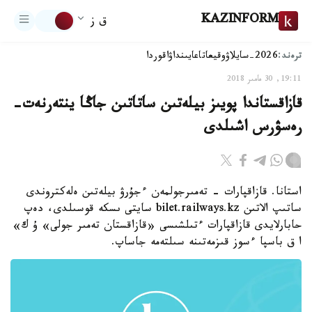
KAZINFORM
ق ز
ترەند:
2026-سايلاۋ
وقيعا
تاعايىنداۋ
اقوردا
19:11, 30 مامىر 2018
قازاقستاندا پويىز بيلەتىن ساتاتىن جاڭا ينتەرنەت-
رەسۋرس اشىلدى
استانا. قازاقپارات - تەمىرجولمەن ءجۇرۋ بيلەتىن ەلەكتروندى
ساتىپ الاتىن bilet.railways.kz سايتى ىسكە قوسىلدى، دەپ
حابارلايدى قازاقپارات ءتىلشىسى «قازاقستان تەمىر جولى» ۇ ك»
ا ق باسپا ءسوز قىزمەتىنە سىلتەمە جاساپ.