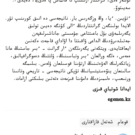
تۇسەر ەدى، گرانتتار ارتىلىپ تا قالماس پا ەدى»، دەيدى ا.
سەيىتوۆ.
ءتۇيىن. ءيا، وڭ وزگەرىس بار. ناتيجەسى دە انىق كورىنىپ تۇر.
الايدا بولىنگەن گرانتتاردىڭ ءالى كۇنگە دەيىن تولىق
يگەرىلمەۋى بۇل باعىتتاعى جۇمىستى جاناشىرلىقپەن
جەتىلدىرۋدىڭ الداعى ۋاقىتتا دا اۋاداي قاجەت ەكەنىن
ايعاقتايدى. ويتكەنى يگەرىلگەن ءار گرانت - ءبىر جاستىڭ عانا
ەمەس، ەلگە ورالعان ءبىر وتباسىنىڭ، ۇلتتىڭ دەموگرافيالىق،
زياتكەرلىك الەۋەتىنىڭ ارتۋىنا قوسىلعان ۇلەس. بىلىمگە
سالىنعان ينۆەستيتسيانىڭ تۇپكى ناتيجەسى - تاريحي وتانىنا
ورنىعىپ، ەلىمىزدىڭ دامۋىنا قىزمەت ەتەتىن بىلىكتى ازامات.
ايدانا شوتباي قىزى
egemen.kz
قوعام
شەتەل قازاقتارى