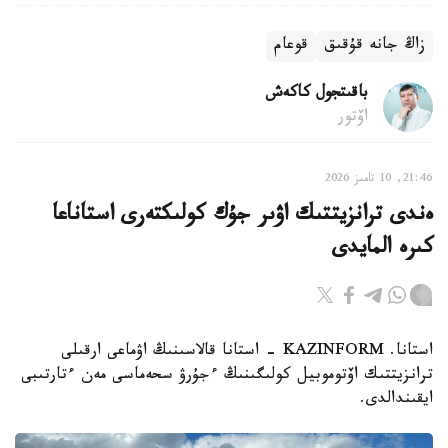
زاڭ جانە قۇقىق
قوعام
باقىتجول كاكەش
اۆتور
21:46, 10 تامىز 2026
ەندى ترانزيتتىك اۋىر جۇك كولىكتەرى استاناعا
كىرە المايدى
استانا. KAZINFORM - استانا قالاسىنىڭ اۋماعى ارقىلى
ترانزيتتىك اۆتوموبيل كولىگىنىڭ ءجۇرۋ سحەماسى مەن ءتارتىبى
ايقىندالدى.