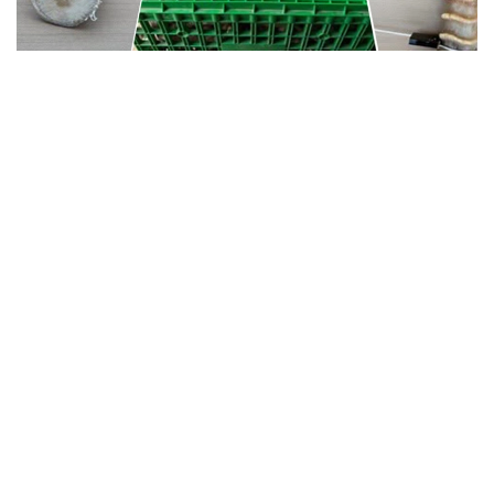
Фото: sauda.e-qazyna
e-Qazyna پورتالىنداعى حابارلاندىرۋعا سايكەس، لوتتىڭ
باستاپقى باعاسى - 1،2 ميلليارد تەڭگە.
كيىك ءمۇيىزىنىڭ ءبىر كەلىسى 2،6 مىڭ ا ق ش دوللارى
رەتىندە باعالانعان. اۋكسيون 21- تامىز كۇنى ساعات 10:00–دە
باستالادى. وعان قاتىسۋ ءۇشىن 184،07 ميلليون تەڭگە
كولەمىندە كەپىلدىك جارنا ەنگىزۋ قاجەت.