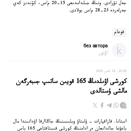
جەل تۇرادى. ونىڭ جىلدامدىعى 15-20 م/س، كۇندىز كەي
جەرلەردە 23-28 م/س بولادى.
قوعام
без автора
اۆتور
22:05, 10 تامىز 2026
كورشى اۋىلدىڭ 165 قويىن ساتىپ جىبەرگەن
مالشى ۇستالدى
استانا. قازاقپارات - ۇلىتاۋ وبلىسىنىڭ جاڭاارقا اۋدانىندا مال
باعۋعا جالدانعان ەر ادامنىڭ كورشى قىستاقتاعى 165 باس