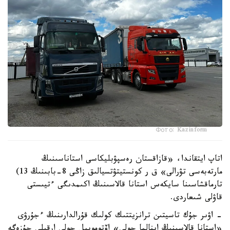
Фото: Kazinform
اتاپ ايتقاندا، «قازاقستان رەسپۋبليكاسى استاناسىنىڭ
مارتەبەسى تۋرالى» ق ر كونستيتۋتسيالىق زاڭى 8-بابىنىڭ 13)
تارماقشاسىنا سايكەس استانا قالاسىنىڭ اكىمدىگى ءتيىستى
قاۋلى شىعاردى.
- اۋىر جۇك تاسيتىن ترانزيتتىك كولىك قۇرالدارىنىڭ ءجۇرۋى
«استانا قالاسىنىڭ اينالما جولى» اۆتوموبيل جولى ارقىلى جۇزەگە