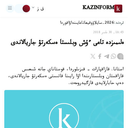
KAZINFORM
ق ز
ترەند:
2026-سايلاۋ
وقيعا
تاعايىنداۋ
اقوردا
16:45, 30 مامىر 2018
ەلىمىزدە تاعى ءۇش وبلىستا ەسكەرتۋ جاريالاندى
استانا. قازاقپارات - قىزىلوردا، قوستاناي جانە شىعىس
قازاقستان وبلىستارىندا اۋا رايىنا قاتىستى ەسكەرتۋ جاريالاندى،
دەپ حابارلايدى قازگيدرومەت.