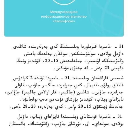
31 - مامىردا قىزىلوردا وبلىسىنىڭ كەي جەرلەرىندە شاڭدى
داۋىل بولادى، سولتۇستىكتەن سوققان جەلدىڭ باعىتى
وڭتۇستىككە اۋىسىپ، جىلدامدىعى 15-20، كۇندىز ونىڭ
ەكپىنى 23 م/س- كە جەتۋى مۇمكىن.
شىعىس قازاقستان وبلىسىندا 31 - مامىردا تۇندە 2 گرادۋس
قاتقاق بولۋى ىقتيمال. كەي جەرلەردە جاڭبىر جاۋىپ، تاۋلى
جەرلەردە جاۋىن- شاشىن (جاڭبىر، قار ارالاس جاڭبىر) جاۋادى،
نايزاعاي ويناپ، كۇندىز بۇرشاق تۇسەدى دەپ بولجانۋدا.
جەلدىڭ ۇيىتقۋى 15-20 م/س، كەي جەرلەردە 23-28 م/س.
31 - مامىردا قوستاناي وبلىسىندا نايزاعاي ويناپ، داۋىل
بولادى. سونداي- اق، بۇرشاق جاۋىپ، وڭتۇستىك- باتىستان