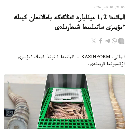
21:06, 10 تامىز 2026
الماتىدا 1،2 ميلليارد تەڭگەگە باعالانعان كيىك
ءمۇيىزى ساتىلىمعا شىعارىلدى
الماتى. KAZINFORM - الماتىدا 1 توننا كيىك ءمۇيىزى
اۋكسيونعا قويىلدى.