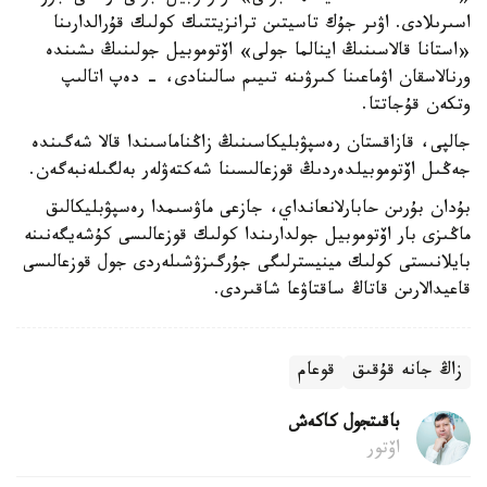
اسىرىلادى. اۋىر جۇك تاسيتىن ترانزيتتىك كولىك قۇرالدارىنا
«استانا قالاسىنىڭ اينالما جولى» اۆتوموبيل جولىنىڭ ىشىندە
ورنالاسقان اۋماعىنا كىرۋىنە تىيىم سالىنادى، - دەپ اتالىپ
وتكەن قۇجاتتا.
جالپى، قازاقستان رەسپۋبليكاسىنىڭ زاڭناماسىندا قالا شەگىندە
جەڭىل اۆتوموبيلدەردىڭ قوزعالىسىنا شەكتەۋلەر بەلگىلەنبەگەن.
بۇدان بۇرىن حابارلانعانداي، جازعى ماۋسىمدا رەسپۋبليكالىق
ماڭىزى بار اۆتوموبيل جولدارىندا كولىك قوزعالىسى كۇشەيگەنىنە
بايلانىستى كولىك مينيسترلىگى جۇرگىزۋشىلەردى جول قوزعالىسى
قاعيدالارىن قاتاڭ ساقتاۋعا شاقىردى.
زاڭ جانە قۇقىق
قوعام
باقىتجول كاكەش
اۆتور