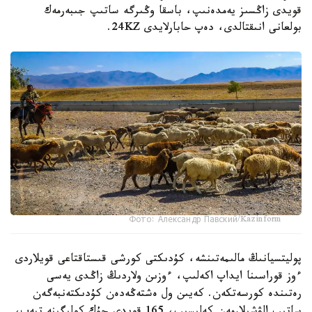
قويدى زاڭسىز يەمدەنىپ، باسقا وڭىرگە ساتىپ جىبەرمەك
بولعانى انىقتالدى، دەپ حابارلايدى 24KZ.
Фото: Александр Павский/Kazinform
پوليتسيانىڭ مالىمەتىنشە، كۇدىكتى كورشى قىستاقتاعى قويلاردى
ءوز قوراسىنا ايداپ اكەلىپ، ءوزىن ولاردىڭ زاڭدى يەسى
رەتىندە كورسەتكەن. كەيىن ول ەشتەڭەدەن كۇدىكتەنبەگەن