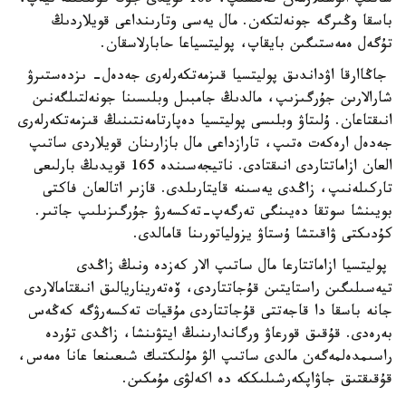
ساتىپ الۋشىلارمەن كەلىسىپ، 165 قويدى جۇك كولىگىنە تيەپ،
باسقا وڭىرگە جونەلتكەن. مال يەسى وتارىنداعى قويلاردىڭ
تۇگەل ەمەستىگىن بايقاپ، پوليتسياعا حابارلاسقان.
جاڭاارقا اۋداندىق پوليتسيا قىزمەتكەرلەرى جەدەل- ىزدەستىرۋ
شارالارىن جۇرگىزىپ، مالدىڭ جامبىل وبلىسىنا جونەلتىلگەنىن
انىقتاعان. ۇلىتاۋ وبلىسى پوليتسيا دەپارتامەنتىنىڭ قىزمەتكەرلەرى
جەدەل ارەكەت ەتىپ، تارازداعى مال بازارىنان قويلاردى ساتىپ
العان ازاماتتاردى انىقتادى. ناتيجەسىندە 165 قويدىڭ بارلىعى
تاركىلەنىپ، زاڭدى يەسىنە قايتارىلدى. قازىر اتالعان فاكتى
بويىنشا سوتقا دەيىنگى تەرگەپ-تەكسەرۋ جۇرگىزىلىپ جاتىر.
كۇدىكتى ۋاقىتشا ۇستاۋ يزولياتورىنا قامالدى.
پوليتسيا ازاماتتارعا مال ساتىپ الار كەزدە ونىڭ زاڭدى
تيەسىلىگىن راستايتىن قۇجاتتاردى، ۆەتەريناريالىق انىقتامالاردى
جانە باسقا دا قاجەتتى قۇجاتتاردى مۇقيات تەكسەرۋگە كەڭەس
بەرەدى. قۇقىق قورعاۋ ورگاندارىنىڭ ايتۋىنشا، زاڭدى تۇردە
راسىمدەلمەگەن مالدى ساتىپ الۋ مۇلىكتىك شىعىنعا عانا ەمەس،
قۇقىقتىق جاۋاپكەرشىلىككە دە اكەلۋى مۇمكىن.