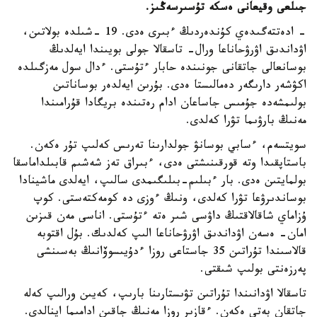
جىلعى وقيعانى ەسكە تۇسىرسەڭىز.
- ادەتتەگىدەي كۇندەردىڭ ءبىرى ەدى. 19 -شىلدە بولاتىن،
اۋداندىق اۋرۋحاناعا ورال- تاسقالا جولى بويىندا ايەلدىڭ
بوسانعالى جاتقانى جونىندە حابار ءتۇستى. ءدال سول مەزگىلدە
اكۋشەر دارىگەر دەمالىستا ەدى. بۇرىن ايەلدەر بوساناتىن
بولىمشەدە جۇمىس جاساعان ادام رەتىندە بريگادا قۇرامىندا
مەنىڭ بارۋىما تۋرا كەلدى.
سويتسەم، ءسابي بوسانۋ جولدارىنا تەرىس كەلىپ تۇر ەكەن.
باستاپقىدا وتە قورقىنىشتى ەدى، ءبىراق تەز شەشىم قابىلداماسقا
بولمايتىن ەدى. بار ءبىلىم-بىلىگىمدى سالىپ، ايەلدى ماشينادا
بوساندىرۋعا تۋرا كەلدى، ونىڭ ءوزى دە كومەكتەستى. كوپ
ۇزاماي شاقالاقتىڭ داۋسى شىر ەتە ءتۇستى. اناسى مەن قىزىن
امان- ەسەن اۋداندىق اۋرۋحاناعا الىپ كەلدىك. بۇل اقتوبە
قالاسىندا تۇراتىن 35 جاستاعى روزا ءدۇيىسوۆانىڭ بەسىنشى
پەرزەنتى بولىپ شىقتى.
تاسقالا اۋدانىندا تۇراتىن تۋىستارىنا بارىپ، كەيىن ورالىپ كەلە
جاتقان بەتى ەكەن. ءقازىر روزا مەنىڭ جاقىن ادامىما اينالدى.