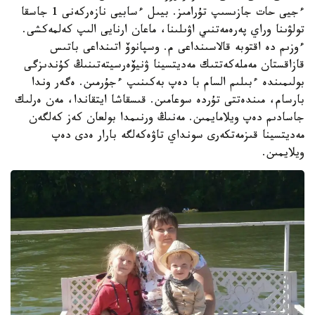
ءجيى حات جازىسىپ تۇرامىز. بيىل ءسابيى نازەركەنى 1 جاسقا
تولۋىنا وراي پەرەمەتنىي اۋىلىنا، ماعان ارنايى الىپ كەلمەكشى.
ءوزىم دە اقتوبە قالاسىنداعى م. وسپانوۆ اتىنداعى باتىس
قازاقستان مەملەكەتتىك مەديتسينا ۋنيۆەرسيتەتىنىڭ كۇندىزگى
بولىمىندە ءبىلىم السام با دەپ بەكىنىپ ءجۇرمىن. ەگەر وندا
بارسام، مىندەتتى تۇردە سوعامىن. قىسقاشا ايتقاندا، مەن ەرلىك
جاسادىم دەپ ويلامايمىن. مەنىڭ ورنىمدا بولعان كەز كەلگەن
مەديتسينا قىزمەتكەرى سونداي تاۋەكەلگە بارار ەدى دەپ
ويلايمىن.