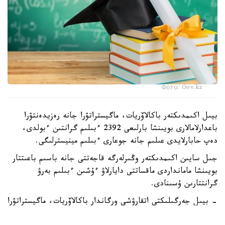
Фото: Gov.kz
بيىل اكىمدىكتەر باكالاۆريات، ماگيستراتۋرا جانە رەزيدەنتۋرا
باعدارلامالارى بويىنشا بارلىعى 2392 ءبىلىم گرانتىن ءبولدى،
دەپ حابارلايدى عىلىم جانە جوعارى ءبىلىم مينيسترلىگى.
جىل سايىن اكىمدىكتەر وڭىرلەرگە قاجەتتى جانە باسىم باعىتتار
بويىنشا مامانداردى ماقساتتى دايارلاۋ ءۇشىن ءبىلىم بەرۋ
گرانتتارىن ۇسىنادى.
- بيىل جەرگىلىكتى اتقارۋشى ورگاندار باكالاۆريات، ماگيستراتۋرا
جانە رەزيدەنتۋرا باعدارلامالارى بويىنشا وقۋعا 2392 ءبىلىم بەرۋ