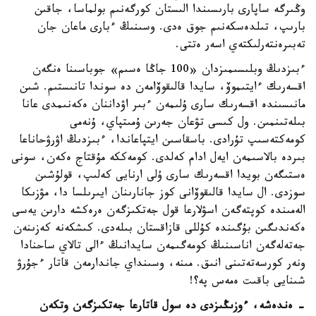
وڭىرگە ساپارى بارىسىندا الىستان كورگەنىم بولماسا، جاقىن
بارىپ، تىلدەسكەنىم جوق ەدى. وسىنىڭ ءبارى ماعان جان
تەبىرەنتەرلىكتەي اسەر ەتتى.
ءبىزدىڭ وبلىسىمىزدان «100 جاڭا ەسىم» جوباسىنا ەنگەن
اقسەرىك ءايتىموۆ، سايدا قالىقوۆامەن دە سوندا تانىستىم. شىن
مانىسىندە اقسەرىك سارى ۇلىمەن ءبىر اۋداننان ەكەنىمدى عانا
بىلەتىنمىن. ول كىسى تۋعان جەرىن ۇمىتپاي، ۇنەمى
كومەكتەسىپ تۇرادى. باسقاسىن ايتپاعاندا، ءبىزدىڭ اۋرۋحاناعا
بىردە بالاسىمەن ايەل ادام كەلدى. كومەككە مۇقتاج ەكەن، سونى
ەستىگەن بويدا اقسەرىك سارى ۇلى ارنايى كەلىپ، قولۇشىن
سوزدى. ال سايدا قالىقوۆانى كوز جانارىنان ايىرىلسا دا، مۋزىكا
الەمىندە كوپتەگەن اسۋلارعا قول جەتكىزگەن ەرەكشە دارىن يەسى
ەكەندىگىن بۇگىندە كۇللى قازاقستان بىلەدى. كىشكەنە كەزىنەن
جەتەلەگەن اناسىنىڭ كومەگىمەن سايدانىڭ ءالى تالاي ساحنادا
ونەر كورسەتەتىنى انىق. مىنە، وسىنداي جاندارمەن قاتار ءجۇرۋ
شىنايى باقىت ەمەس پە؟!
- ەندەشە، ءوزىڭىزدى دە سول قاتارعا جەتكىزگەن وتكەن