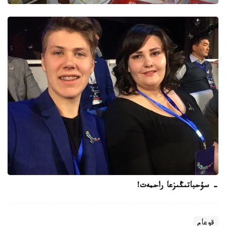
- سۇحباتىڭىزعا راحمەت!
قوعام