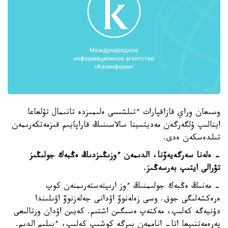
وسىعان وراي قازاقپارات ءتىلشىسى ەلىمىزدە تانىمال تۇلعاعا
اينالىپ ۇلگەرگەن مەديتسينا سالاسىنىڭ قاراپايىم قىزمەتكەرىمەن
تىلدەسكەن ەدى.
- ەلەنا سەرگەيەۆنا، الدىمەن ءوزىڭىزدىڭ ەڭبەك جولىڭىز
تۋرالى ايتىپ بەرسەڭىز.
- مەنىڭ ەڭبەك جولىمنىڭ ءوز ارىپتەستەرىمنەن كوپ
ەرەكشەلىگى جوق. وسى زەلەنوۆ اۋدانى جەلەزنوۆ اۋىلىندا
دۇنيەگە كەلىپ، مەكتەپ ەسىگىن اشتىم. كەيىن اۋدان ورتالىعى
پەرەمەتنىيعا اتا- اناممەن بىرگە كوشىپ كەلىپ، ءبىلىم الدىم.