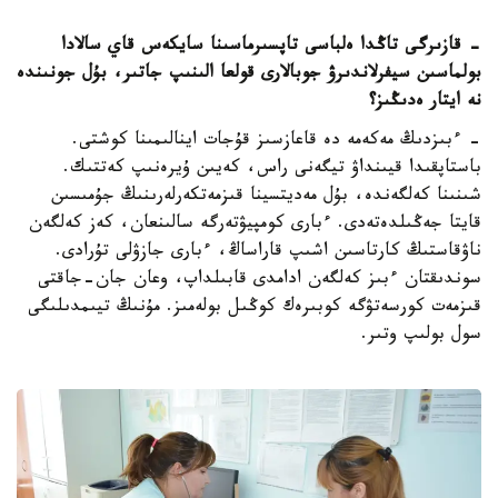
- قازىرگى تاڭدا ەلباسى تاپسىرماسىنا سايكەس قاي سالادا
بولماسىن سيفرلاندىرۋ جوبالارى قولعا الىنىپ جاتىر، بۇل جونىندە
نە ايتار ەدىڭىز؟
- ءبىزدىڭ مەكەمە دە قاعازسىز قۇجات اينالىمىنا كوشتى.
باستاپقىدا قيىنداۋ تيگەنى راس، كەيىن ۇيرەنىپ كەتتىك.
شىنىنا كەلگەندە، بۇل مەديتسينا قىزمەتكەرلەرىنىڭ جۇمىسىن
قايتا جەڭىلدەتەدى. ءبارى كومپيۋتەرگە سالىنعان، كەز كەلگەن
ناۋقاستىڭ كارتاسىن اشىپ قاراساڭ، ءبارى جازۋلى تۇرادى.
سوندىقتان ءبىز كەلگەن ادامدى قابىلداپ، وعان جان-جاقتى
قىزمەت كورسەتۋگە كوبىرەك كوڭىل بولەمىز. مۇنىڭ تيىمدىلىگى
سول بولىپ وتىر.