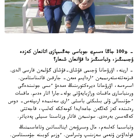
- «100 جاڭا ەسىم» جوباسى جەڭىمپازى اتانعان كەزدە
ۇجىمىڭىز، وتباسىڭىز دا قۋانعان شىعار؟
- ارينە، اۋرۋحانا ۇجىمى قۇشاق-قۇشاق گۇلمەن قارسى الدى.
قىزمەتتەستەرىممەن ءاردايىم ەمەن- جارقىن قاتىناستامىن.
اسىرەسە، اۋرۋحانا ديرەكتورىنىڭ ەمدەۋ ءىسى جونىندەگى
ورىنباسارى ماقسات ورازبايەۆتى بولە-جارا اتار ەدىم. ماقسات
ءجۇنىسالى ۇلى بىلىكتى باسشى ءارى سەنىمدە ارىپتەس- دوس
رەتىندە كەز كەلگەن جاعدايدا كومەككە كەلىپ، قاجەتتى
كەڭەسىن بەرەدى. سونىمەن قاتار ورتاسىنا سىيلى پەدياتر.
وتباسىما كەلسەم، مال وسىرۋمەن اينالىساتىن وتاعاسىمنىڭ
قولداۋىن ۇنەمى سەزىنىپ وتىرامىن. ءوزىم كوبىنە جۇمىستامىن.