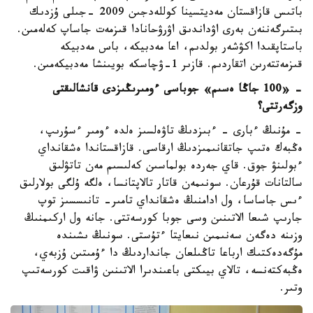
باتىس قازاقستان مەديتسينا كوللەدجىن 2009 -جىلى ۇزدىك
بىتىرگەننەن بەرى اۋداندىق اۋرۋحانادا قىزمەت جاساپ كەلەمىن.
باستاپقىدا اكۋشەر بولدىم، اعا مەدبيكە، باس مەدبيكە
قىزمەتتەرىن اتقاردىم. قازىر 1-ۋچاسكە بويىنشا مەدبيكەمىن.
- «100 جاڭا ەسىم» جوباسى ءومىرىڭىزدى قانشالىقتى
وزگەرتتى؟
- مۇنىڭ ءبارى - ءبىزدىڭ تاۋەلسىز ەلدە ءومىر ءسۇرىپ،
ەڭبەك ەتىپ جاتقانىمىزدىڭ ارقاسى. قازاقستاندا ەشقانداي
ءبولىنۋ جوق. قاي جەردە بولماسىن كەلىسىم مەن تاتۋلىق
سالتانات قۇرعان. سونىمەن قاتار تالاپتانسا، ەلگە ۇلگى بولارلىق
ءىس جاساسا، ول ادامنىڭ ەشقانداي تامىر- تانىسسىز توپ
جارىپ شىعا الاتىنىن وسى جوبا كورسەتتى. جانە ول اركىمنىڭ
وزىنە دەگەن سەنىمىن نىعايتا ءتۇستى. سونىڭ ىشىندە
مۇگەدەكتىك ارباعا تاڭىلعان جانداردىڭ دا ءۇمىتىن ۇزبەي،
ەڭبەكتەنسە، تالاي بيىكتى باعىندىرا الاتىنىن ۋاقىت كورسەتىپ
وتىر.