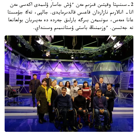
2-سىنىپتا وقيتىن قىزىم مەن ءۇش جاسار ۇلىمدى اكەسى مەن
اتا- انالارىم نازاردان قاعىس قالدىرمايدى. جالپى، تەك جۇمىستا
عانا ەمەس، سونىمەن بىرگە بارلىق جەردە دە مەيىربان بولعانعا
نە جەتسىن. ءوزىمنىڭ باستى ۇستانىمىم وسىنداي.