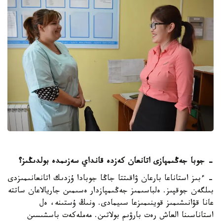
- جوبا جەڭىمپازى اتانعان كەزدە قانداي سەزىمدە بولدىڭىز؟
- ءبىز استاناعا بارعان ۋاقىتتا جاڭا جوبادا ۇزدىك اتانعانىمىزدى
بىلگەن جوقپىز. ەلباسىمىز جەڭىمپازدار ەسىمىن جاريالاعان ساتتە
عانا قۋانىشىمىز قوينىمىزعا سىيمادى. ونىڭ ۇستىنە، ەل
استاناسىنا العاش رەت بارۋىم بولاتىن. مەملەكەت باسشىسىن