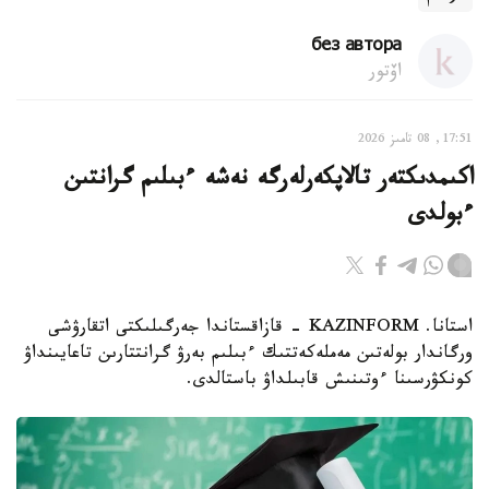
без автора
اۆتور
17:51, 08 تامىز 2026
اكىمدىكتەر تالاپكەرلەرگە نەشە ءبىلىم گرانتىن
ءبولدى
استانا. KAZINFORM - قازاقستاندا جەرگىلىكتى اتقارۋشى
ورگاندار بولەتىن مەملەكەتتىك ءبىلىم بەرۋ گرانتتارىن تاعايىنداۋ
كونكۋرسىنا ءوتىنىش قابىلداۋ باستالدى.