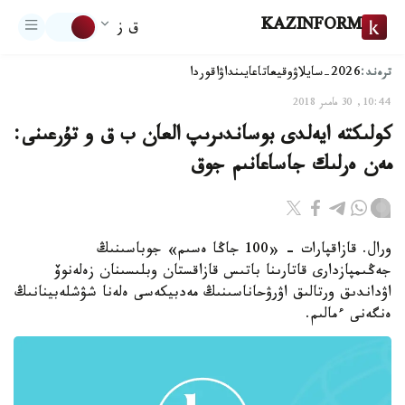
KAZINFORM
ق ز
ترەند:
2026-سايلاۋ
وقيعا
تاعايىنداۋ
اقوردا
10:44, 30 مامىر 2018
كولىكتە ايەلدى بوساندىرىپ العان ب ق و تۇرعىنى:
مەن ەرلىك جاساعانىم جوق
ورال. قازاقپارات - «100 جاڭا ەسىم» جوباسىنىڭ
جەڭىمپازدارى قاتارىنا باتىس قازاقستان وبلىسىنان زەلەنوۆ
اۋداندىق ورتالىق اۋرۋحاناسىنىڭ مەدبيكەسى ەلەنا شۋشلەبينانىڭ
ەنگەنى ءمالىم.