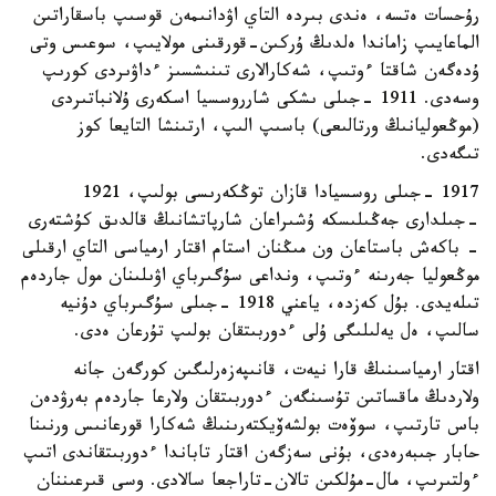
رۇحسات ەتسە، ەندى بىردە التاي اۋدانىمەن قوسىپ باسقاراتىن
الماعايىپ زاماندا ەلدىڭ ۇركىن-قورقىنى مولايىپ، سوعىس وتى
ۇدەگەن شاقتا ءوتىپ، شەكارالارى تىنىشسىز ءداۋىردى كورىپ
وسەدى. 1911 -جىلى ىشكى شارروسسيا اسكەرى ۇلانباتىردى
(موڭعوليانىڭ ورتالىعى) باسىپ الىپ، ارتىنشا التايعا كوز
تىگەدى.
1917 -جىلى روسسيادا قازان توڭكەرىسى بولىپ، 1921
-جىلدارى جەڭىلىسكە ۇشىراعان شارپاتشانىڭ قالدىق كۇشتەرى
- باكەش باستاعان ون مىڭنان استام اقتار ارمياسى التاي ارقىلى
موڭعوليا جەرىنە ءوتىپ، ونداعى سۇگىرباي اۋىلىنان مول جاردەم
تىلەيدى. بۇل كەزدە، ياعني 1918 -جىلى سۇگىرباي دۇنيە
سالىپ، ەل يەلىلىگى ۇلى ءدوربىتقان بولىپ تۇرعان ەدى.
اقتار ارمياسىنىڭ قارا نيەت، قانىپەزەرلىگىن كورگەن جانە
ولاردىڭ ماقساتىن تۇسىنگەن ءدوربىتقان ولارعا جاردەم بەرۋدەن
باس تارتىپ، سوۆەت بولشەۆيكتەرىنىڭ شەكارا قورعانىس ورنىنا
حابار جىبەرەدى، بۇنى سەزگەن اقتار تاباندا ءدوربىتقاندى اتىپ
ءولتىرىپ، مال-مۇلكىن تالان-تاراجعا سالادى. وسى قىرعىننان