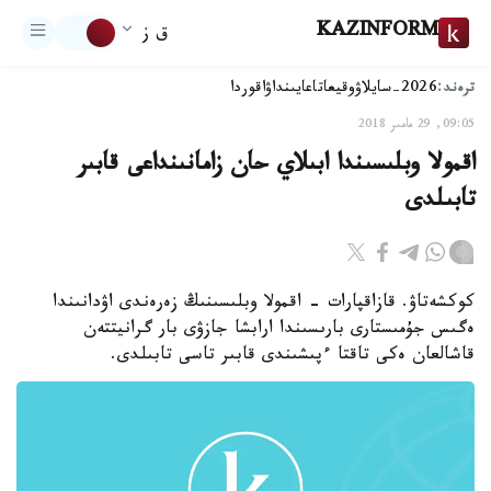
KAZINFORM
ق ز
ترەند:
2026-سايلاۋ
وقيعا
تاعايىنداۋ
اقوردا
09:05, 29 مامىر 2018
اقمولا وبلىسىندا ابىلاي حان زامانىنداعى قابىر
تابىلدى
كوكشەتاۋ. قازاقپارات - اقمولا وبلىسىنىڭ زەرەندى اۋدانىندا
ەگىس جۇمىستارى بارىسىندا ارابشا جازۋى بار گرانيتتەن
قاشالعان ەكى تاقتا ءپىشىندى قابىر تاسى تابىلدى.