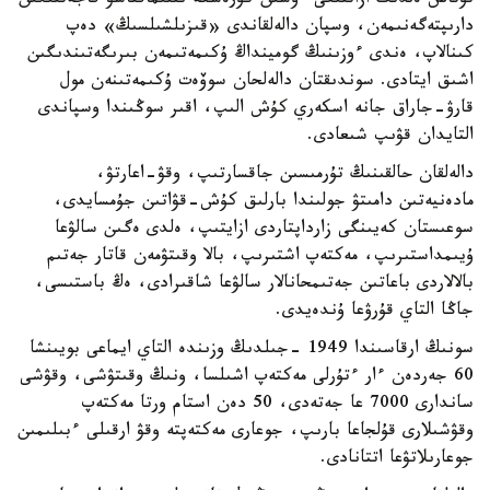
تۇتاس ەلدىڭ ازاتتىعى ءۇشىن كۇرەسكە ىنتىماقتاسۋ قاجەتتىگىن
دارىپتەگەنىمەن، وسپان دالەلقاندى «قىزىلشىلسىڭ» دەپ
كىنالاپ، ەندى ءوزىنىڭ گومينداڭ ۇكىمەتىمەن بىرىگەتىندىگىن
اشىق ايتادى. سوندىقتان دالەلحان سوۆەت ۇكىمەتىنەن مول
قارۋ-جاراق جانە اسكەري كۇش الىپ، اقىر سوڭىندا وسپاندى
التايدان قۋىپ شىعادى.
دالەلقان حالقىنىڭ تۇرمىسىن جاقسارتىپ، وقۋ-اعارتۋ،
مادەنيەتىن دامىتۋ جولىندا بارلىق كۇش-قۋاتىن جۇمسايدى،
سوعىستان كەيىنگى زارداپتاردى ازايتىپ، ەلدى ەگىن سالۋعا
ۇيىمداستىرىپ، مەكتەپ اشتىرىپ، بالا وقىتۋمەن قاتار جەتىم
بالالاردى باعاتىن جەتىمحانالار سالۋعا شاقىرادى، ەڭ باستىسى،
جاڭا التاي قۇرۋعا ۇندەيدى.
سونىڭ ارقاسىندا 1949 -جىلدىڭ وزىندە التاي ايماعى بويىنشا
60 جەردەن ءار ءتۇرلى مەكتەپ اشىلسا، ونىڭ وقىتۋشى، وقۋشى
ساندارى 7000 عا جەتەدى، 50 دەن استام ورتا مەكتەپ
وقۋشىلارى قۇلجاعا بارىپ، جوعارى مەكتەپتە وقۋ ارقىلى ءبىلىمىن
جوعارىلاتۋعا اتتانادى.