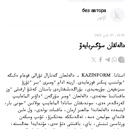
без автора
اۆتور
10:55, 07 تامىز 2026
دالەلقان سۇگىربايەۆ
استانا. KAZINFORM - دالەلحان گەنارال تۋرالى قوعام ەكىگە
ءبولىنىپ پىكىر قوزعايدى. ارينە ادام ءومىرى ءبىر ءتۇزۋ
سىزىقپەن جۇرمەيدى، بۇراڭدىلىقتاردى باستان كەشۋ ارقىلى ءوز
ماقساتىنا جەتەدى، دالەلحان ءومىر سۇرگەن ءداۋىر الماعايىپ
كەزەڭدەر ەدى، سوندىقتان سانادا الماعايىپ بولاتىن ءجونى بار،
ايتسەدە دالەلحاندا جالعىز ارمان، ماقسات بولدى، ول ەلىن
قانداي جولمەن ەسە، تەڭدىككە جەتكىزۋ، تۋىپ وسكەن
ورتاسىن تىنىش، باي، باقىتتى ەتۋ ەدى، مۇندايدا جەڭىستە،