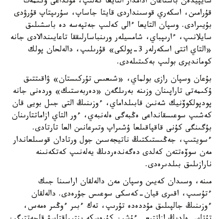
سايپيدەن باستاعان ادامدار التايعا كەلىپ، مۇنداعى ۇكىمەت
قۇرامىن، اسكەري قوسىنداردى قايتا جاساپ، سۇرىپتاپ قۇرۋدى
بۇيىرادى. وسپان التايعا ءالى كەلىپ جەتپەسە دە باسشىلىق
سايلانىپ، ءارىپباي، شامسيلەر ورىنباسارلىققا تاعايىندالادى جانە
«التاي اتتى اسكەرلەر 3-پولكى» قۇرىلىپ، دالەلحان پولك
كومانديرى بولىپ بەكىتىلەدى.
بۇعان وسپان رازى بولماي، «شىعىس تۇركىستان» ۋاقىتتىق
ۇكىمەتى تاراپىنان وزىنە بەرىلگەن «دەربەستىك» وردەنى جانە
پودپولكوۆنيك شەنىن قابىلداماي، ءوزىنىڭ التى جىل بويى قان
كەشىپ سوعىسقانداعى ەڭبەگى ەلەنبەي، ءور التاي ازاماتتارىنان
بۇگىنگى كۇنى قاقپاقىلعا ۇشىراپ وتىرعانىن العا تارتادى.
ءسويتىپ، جەڭىستىكتىڭ ناتيجەسىن جول ورتادان قوسىلعاندار
مەن سوۆەتتەن كەلدى دەگەندەردىڭ يەلەنىپ كەتكەنىنە
نارازىلىق بىلدىرەدى.
مىنە، وسىدان كەيىن وسپان مەن دالەلقان اراسىنا جىك
ءتۇسىپ، اقىرى قيان-كەسكى سوعىس جۇرەدى. دالەلقان
ءوزىنىڭ جالپىلىق مۇددەدە تۇرىپ، تەك ءبىر ءوڭىر ەمەس،