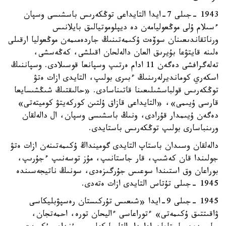
1943 -جىلى 7-ايدا التايداعى توڭكەرىس باسشىسى وسپان
ءسىلام ۇلى موڭعوليامەن دە ديپلوموتيالىق بايلانىس
ورناتقاندىعىنان سوۆەت ۇكىمەتىنىڭ جاردەمىمەن موڭعوليا ارقىلى
ەلىنە قايتۋعا بۇيرىق العان دالەلحان اقىلشى، كەڭەسشى،
تەلەگرافشى دەگەن 11 ادام ەرتىپ وسپانعا قوسىلادى. وسپاننىڭ
اسكەري كومانديرلەرىنىڭ ءبىرى بولىپ، التايدى ازات ەتۋ
توڭكەرىس قولباسشىلىعىنا قاتىناسادى. «حالىقتىڭ شىڭشىسايعا
قارسى ۇيىمى»، «التايداعى قازاق ۇلتىن كوركەيتۋ كوميتەتى»
دەگەن ۇيىمدار قۇرادى، ونىڭ باسشىسى وسپان، ال دالەلقان
ورىنباسارى بولىپ توڭكەرىس باستايدى.
دالەلقان وسىدان باستاپ التايدى گومينداڭ ۇكىمەتىنەن ازات ەتۋ
جولىندا قان كەشىپ، قار جاستانىپ، مۇز توسەنىپ ءجۇرىپ،
بوراعان وق استىندا سوعىس جۇرگىزەدى، سونىڭ ناتيجەسىندە
1945 -جىلى تۇتاس التايدى ازات ەتەدى.
1945 -جىلى 9-ايدا «شىعىس تۇركىستان رەسپۋبليكاسى
ۋاقىتتىق ۇكىمەتى» ءتوراعاسى ءاليحان تورە، احمەتجان،