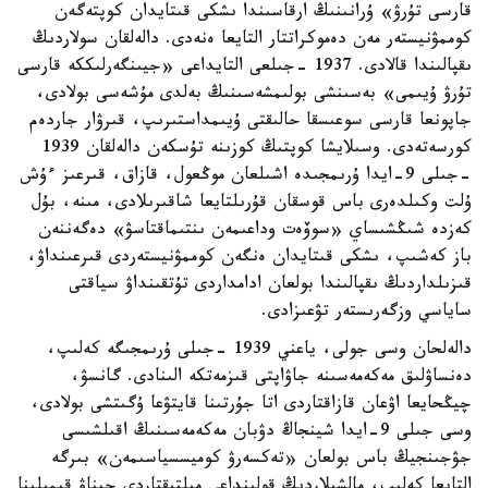
قارسى تۇرۋ» ۇرانىنىڭ ارقاسىندا ىشكى قىتايدان كوپتەگەن
كوممۋنيستەر مەن دەموكراتتار التايعا ەنەدى. دالەلقان سولاردىڭ
ىقپالىندا قالادى. 1937 -جىلعى التايداعى «جيىنگەرلىككە قارسى
تۇرۋ ۇيىمى» بەسىنشى بولىمشەسىنىڭ بەلدى مۇشەسى بولادى،
جاپونعا قارسى سوعىسقا حالىقتى ۇيىمداستىرىپ، قىرۋار جاردەم
كورسەتەدى. وسىلايشا كوپتىڭ كوزىنە تۇسكەن دالەلقان 1939
-جىلى 9-ايدا ۇرىمجىدە اشىلعان موڭعول، قازاق، قىرعىز ءۇش
ۇلت وكىلدەرى باس قوسقان قۇرىلتايعا شاقىرىلادى، مىنە، بۇل
كەزدە شىڭشىساي «سوۆەت وداعىمەن ىنتىماقتاسۋ» دەگەننەن
باز كەشىپ، ىشكى قىتايدان ەنگەن كوممۋنيستەردى قىرعىنداۋ،
قىزىلداردىڭ ىقپالىندا بولعان ادامداردى تۇتقىنداۋ سياقتى
ساياسي وزگەرىستەر تۋعىزادى.
دالەلحان وسى جولى، ياعني 1939 -جىلى ۇرىمجىگە كەلىپ،
دەنساۋلىق مەكەمەسىنە جاۋاپتى قىزمەتكە الىنادى. گانسۋ،
چيڭحايعا اۋعان قازاقتاردى اتا جۇرتىنا قايتۋعا ۇگىتشى بولادى،
وسى جىلى 9-ايدا شينجاڭ دۋبان مەكەمەسىنىڭ اقىلشىسى
جۋجىنجيڭ باس بولعان «تەكسەرۋ كوميسسياسىمەن» بىرگە
التايعا كەلىپ، مالشىلاردىڭ قولىنداعى مىلتىقتاردى جيناۋ قيمىلىنا