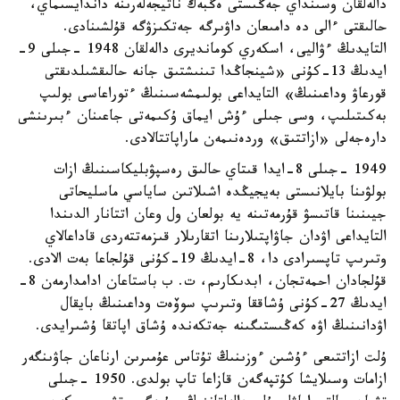
دالەلقان وسىنداي جەڭىستى ەڭبەك ناتيجەلەرىنە داندايسىماي،
حالىقتى ءالى دە دامىعان داۋىرگە جەتكىزۋگە قۇلشىنادى.
التايدىڭ ءۋاليى، اسكەري كومانديرى دالەلقان 1948 -جىلى 9-
ايدىڭ 13-كۇنى «شينجاڭدا تىنىشتىق جانە حالىقشىلدىقتى
قورعاۋ وداعىنىڭ» التايداعى بولىمشەسىنىڭ ءتوراعاسى بولىپ
بەكىتىلىپ، وسى جىلى ءۇش ايماق ۇكىمەتى جاعىنان ءبىرىنشى
دارەجەلى «ازاتتىق» وردەنىمەن ماراپاتتالادى.
1949 -جىلى 8-ايدا قىتاي حالىق رەسپۋبليكاسىنىڭ ازات
بولۋىنا بايلانىستى بەيجيڭدە اشىلاتىن ساياسي ماسليحاتى
جيىنىنا قاتىسۋ قۇرمەتىنە يە بولعان ول وعان اتتانار الدىندا
التايداعى اۋدان جاۋاپتىلارىنا اتقارىلار قىزمەتتەردى قاداعالاي
وتىرىپ تاپسىرادى دا، 8-ايدىڭ 19-كۇنى قۇلجاعا بەت الادى.
قۇلجادان احمەتجان، ابدىكارىم، ت. ب باستاعان ادامدارمەن 8-
ايدىڭ 27-كۇنى ۇشاققا وتىرىپ سوۆەت وداعىنىڭ بايقال
اۋدانىنىڭ اۋە كەڭىستىگىنە جەتكەندە ۇشاق اپاتقا ۇشىرايدى.
ۇلت ازاتتىعى ءۇشىن ءوزىنىڭ تۇتاس عۇمىرىن ارناعان جاۋىنگەر
ازامات وسىلايشا كۇتپەگەن قازاعا تاپ بولدى. 1950 -جىلى