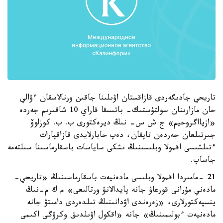
تاريحي جادىگەردى قازاقستان اۋىلىنا جاقىن ورنالاسقان ءۋالي
حان مازارىنان سولتۇستىك- باتىسقا قاراي 10 شاقىرىم جەردە
«ازيااگروحيم» ج ش س- نىڭ ديرەكتورى ب. ب. كوزلوۆ
جىرتىلعان جەردەن تاپقان، دەپ حابارلايدى قازاقپارات
ءتىلشىسى اقمولا وبلىسىنىڭ ىشكى ساياسات باسقارماسىنا سىلتەمە
جاساپ.
21 -مامىردا اقمولا وبلىسى مادەنيەت باسقارماسىنىڭ «تاريحي-
مادەني مۇرانى قورعاۋ جانە پايدالانۋ ورتالىعى» م ك م-نىڭ
ينسپەكتورلارى، «زەرەندى اۋدانىنىڭ تىلدەردى دامىتۋ جانە
مادەنيەت ءبولىمىنىڭ» جانە «اقكول اۋىلدىق وكرۋگى اكىمى