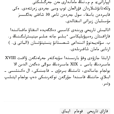
اپپاراتى» م م-نىڭ ماماندارى مەن جەرگىلىكتى
ولكەتانۋشىلاردان قۇرالعان توپ وسى جەردى زەرتتەدى. ەكى
قابىردەن باسقا، سول جەردەن تاعى 30 شاقتى بەلگىسىز
مۇسىلمان زيراتى انىقتالدى.
اتالمىش تاريحي ورىندى كاسىبي دەڭگەيدە انىقتاۋ ماقساتىندا
قازاقستان رەسپۋبليكاسى ءبىلىم جانە عىلىم مينيسترلىگىنىڭ ر.
ب. سۇلەيمەنوۆ اتىنداعى شىعىستانۋ ينستيتۋتىنان (الماتى ق. )
ارنايى مامان شاقىرىلدى.
ارابشا جازۋدى وقۋ بارىسىندا سۇيەكتەر جەرلەنگەن ۋاقىت XVIII
عاسىردىڭ باسى - XIX عاسىردىڭ سوڭى دەگەن الدىن الا
بولجام جاسالدى، تاستىڭ بىرەۋى - قاجىنىكى، ال ەكىنشىسى -
ابىلاي حاننىڭ قاسىندا جۇرگەن نوكەرىنىكى دەپ بولجام ايتىلىپ
وتىر.
قازاق تاريحى
قوعام
ايماق