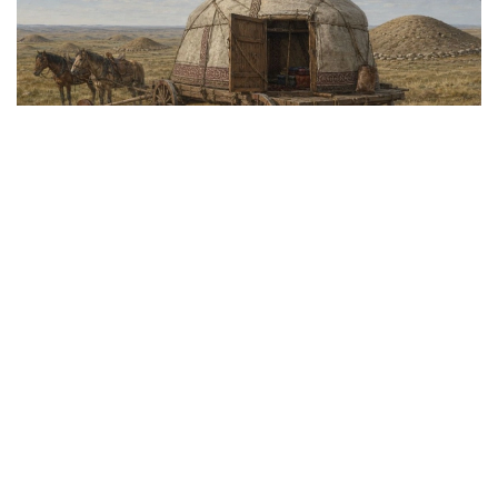
سۋرەت: ك. جۇباتقانوۆتىڭ ارحيۆىنەن الىندى
Arkeo News حابارلاۋىنشا، بۇل جاڭالىق ورتاعاسىرلىق كوشپەلى
قاۋىمداردىڭ ەۋرازيا دالاسىندا قالاي ساياحاتتاعانىن، ءومىر
سۇرگەنىن جانە ءوز مارتەبەسىن قالاي كورسەتكەنىن سيرەك
كورۋگە مۇمكىندىك بەرەدى.
قۇرىلىم ءداستۇرلى قازاق كيىز ءۇيىن ەسكە تۇسىرەتىن شاتىر
ءتارىزدى قۇرىلىمى بار اعاش اربادان تۇرادى. پاۆلودار وبلىسىنىڭ
بيلىگى بۇل ولجانىڭ قازاقستاندا دا، كەڭ دالا ايماعىنىڭ باسقا
جەرلەرىندە دە بەلگىلى ارحەولوگيالىق انالوگتارى جوق ەكەنىن