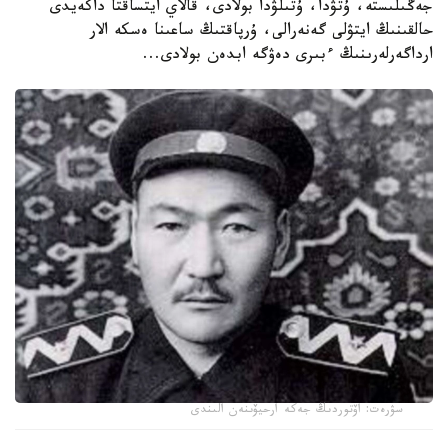
جەڭىلىستە، ۇتۋدا، ۇتىلۋدا بولادى، قالاي ايتساقتا داكەيدى
حالقىنىڭ ايتۋلى گەنەرالى، ۇرپاقتىڭ ساعىنا ەسكە الار
ارداگەرلەرىنىڭ ءبىرى دەۋگە ابدەن بولادى...
سۋرەت: اۆتوردىڭ جەكە ارحيۆىنەن الىندى