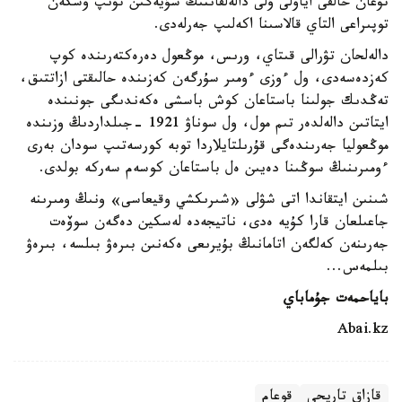
تۋعان حالقى اياۋلى ۇلى دالەلقاننىڭ سۇيەگىن تۋىپ وسكەن
توپىراعى التاي قالاسىنا اكەلىپ جەرلەدى.
دالەلحان تۋرالى قىتاي، ورىس، موڭعول دەرەكتەرىندە كوپ
كەزدەسەدى، ول ءوزى ءومىر سۇرگەن كەزىندە حالىقتى ازاتتىق،
تەڭدىك جولىنا باستاعان كوش باسشى ەكەندىگى جونىندە
ايتاتىن دالەلدەر تىم مول، ول سوناۋ 1921 -جىلداردىڭ وزىندە
موڭعوليا جەرىندەگى قۇرىلتايلاردا توبە كورسەتىپ سودان بەرى
ءومىرىنىڭ سوڭىنا دەيىن ەل باستاعان كوسەم سەركە بولدى.
شىنىن ايتقاندا اتى شۋلى «شىرىكشي وقيعاسى» ونىڭ ومىرىنە
جاعىلعان قارا كۇيە ەدى، ناتيجەدە لەسكين دەگەن سوۆەت
جەرىنەن كەلگەن اتامانىڭ بۇيرىعى ەكەنىن بىرەۋ بىلسە، بىرەۋ
بىلمەس...
باياحمەت جۇماباي
Abai.kz
قازاق تاريحى
قوعام