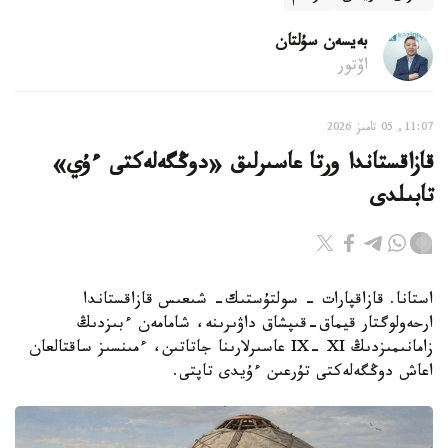
بەيسەن سۇلتان
اۆتور
11:07, 05 تامىز 2026
قازاقستاندا ورتا عاسىرلىق «دوڭگەلەكتى ءۇي»
تابىلدى
استانا. قازاقپارات - سولتۇستىك- شىعىس قازاقستاندا
ارحەولوگتار قيماق-قىپشاق داۋىرىنە، شامامەن ءبىزدىڭ
زامانىمىزدىڭ IX- XI عاسىرلارىنا جاتاتىن، ءمىنسىز ساقتالعان
اعاش دوڭگەلەكتى تۇرعىن ءۇيدى تاپتى.