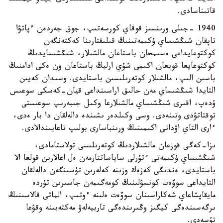
قاتىناسادى.
1940 -جىلى ورىنسىز قوقاي كورسەتىپ، جوق جەردەن ءپاتۋا
تاپقان شىڭشىساي ۇكىمەتىنىڭ قىلىقتارىنا كەكتەنگەن
كوكتوعايداعى ەسىمحان باستاعان مالشىلار، شىڭشىسايدىڭ
كوكتوعايعا قويعان اكىمى شۇي ارليڭ باستاعان ون ەكى ادامنىڭ
باسىن الىپ، مالشىلار كوتەرىلىسىن باستايدى. وسىدان كەيىن
التايدا شىڭشىساي مەن حالىق اراسىنداعى قيان-كەسكى سوعىس
ۇدەپ، اقىرى شىڭشىساي مالشىلارعا وكىل جىبەرىپ سوعىستى
توقتاتۋدى وتىنەدى. وسى وكىلدەر ىشىندە دالەلقان دا بار ەدى،
ءارى التاي اۋدانى اكىمىنىڭ ورىنباسارى بولىپ تاعايىندالادى.
ىزا-كەگى قوزعان مالشىلاردىڭ كوتەرىلىسى تولاستامادى،
شىڭشىساي ۇكىمەتى ءتۇرلى ساياساتتارمەن ەل اعالارىن قولعا الا
باستايدى، ەندىگى كەزەك وزىنە كەلەرىن تۇسىنگەن دالەلقان
التايداعى سوۆەت كونسۋلىنىڭ كومەگىمەن جاسىرىن تۇردە
مايقاپشاعاي شەكاراسىنان سوۆەت ەلىنە ءوتىپ، الماتى قالاسىنىڭ
ىرگەسىندەگى كيگىز وڭىرىندەگى تاربيەلەۋ مەكتەبىنە وقۋعا
تۇسەدى.