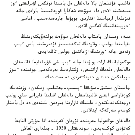
قاشىپ قۇتىلعان بالا دالەلقان ەل باسىنا تونگەن اۋىرلىقتى ءوز
مىندەتىنە الادى دا، سوۆەت شەكارا قورعانىسىنا بارادى جانە
قىزىلدار ارمياسىنا اقتاردى جويۋعا جاردەمدەسىپ، اعاسى
ءدوربىتقاننىڭ كەگىن الادى.
مىنە، وسىدان باستاپ دالەلحان سوۆەت بولشەۆيكتەرىنىڭ
ىقپالىندا بولىپ، ولاردىڭ تەڭدەسسىز قۇدىرەتىنە باس ءيىپ
وتەدى جانە ءوزىنىڭ ازاماتتىق جولىن تاڭدايدى.
موڭعوليانىڭ ازات بولۋىنا جانە ءبىرىنشى قۇرىلتايعا قاتىسقان
دالەلحان ەلدىڭ ازاتتىعى، ۇلتتاردىڭ بەرەكەسى جونىندە ءسوز
سويلەگەن دەيتىن دەرەكتەردى دە ەستىدىك.
جاسىنان ىستىق-سۋىققا ءپىسىپ-جەتىلىپ وسكەن، وزىندىك
كوزقاراسى ايقىن قالىپتاسقان دالەلقان اقىلىنا قايراتى ساي بولىپ
ەرجەتكەندىكتەن، ەلىنىڭ نازارىنا بىردەن ىلىنەدى دە ەل باستار
كوسەم سەركەگە اينالادى.
دالەلقان موڭعوليا جەرىندە تۇرعان كەزىندە اتا جۇرتى التايعا
كەتۋدى كوكسەيدى، سوندىقتان 1930 -جىلدارى العاش