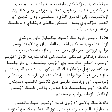
«يگىلىك پەن ىزگىلىكتى قايتسەم حالقىما ارنايمىن» دەپ
تىرلىكتەرىن تىنىمسىزدىقپەن شەگىپ جۇرگەن وسى شاڭىراق
اۋلەتتەرىندە ۇلى اكەلەرى اقتاي، جىلقىشى، ودان كەيىن ءوز
اكەسى سۇگىرباي وتسە، ەندىگى سالماق قارشاداي دالەلقاننىڭ
وزىنە تۇسپەسى بارما.
1906 -جىلى قوبدانىڭ (سىرت موڭعوليا) بايان-ولگەي
اۋدانىندا دۇنيە ەسىگىن اشقان دالەلقان اق وردالارىندا ۇنەمى
بولىپ تۇراتىن جەر داۋى مەن جەسىر داۋىنىڭ بىتىمدەرىنە،
ەلدىڭ ەرتەڭگى تىرلىگى جونىندەگى كەڭەستەرىنە قۇلاق ءتۇرىپ
ءوسىپ، ءسابي ساناسىنا وي ءتۇيىپ جەتىلسە، ال وقۋ جاسىنا
جەتكەسىن اۋىل مولدالارىنىڭ الدىن كورىپ، ءبىلىم الىپ، ءدىني
ساۋاتىمەن قوسا موڭعولشا، اراپشا، ءتىپتى پارسىشا، ورىسشانى
ۇيرەنىپ، ءوز ورتاسىنا دارىنى مەن تالانتىن تانىتىپ ەسەيگەن
دالەلقان ءبىر وتباسىنىڭ عانا ەمەس، بۇكىل ەلىنىڭ ءۇمىتىن
ارقالاعان ازامات بولىپ ەرجەتەدى.
دالەلقاننىڭ بالالىق ءداۋىرى قوبدا ءوڭىرىن شيڭ حاندىعى
باسقارۋىنا الىپ، بىردە قوبدانى ءوز الدىندا بيلىك جۇرگىزۋىنە