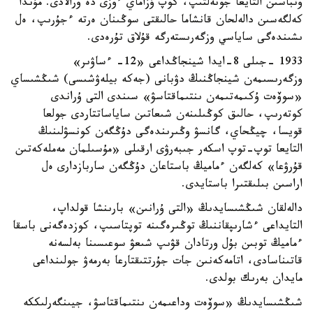
وتباسىن التايعا جونەلتىپ، كوپ ۇزاماي ءوزى دە ورالادى. مۇندا
كەلگەسىن دالەلحان قانشاما حالىقتى سوڭىنان ەرتە ءجۇرىپ، ەل
ىشىندەگى ساياسي وزگەرىستەرگە قۇلاق تۇرەدى.
1933 -جىلى 8-ايدا شينجاڭداعى «12- ءساۋىر»
وزگەرىسىمەن شينجاڭنىڭ دۋبانى (جەكە بيلەۋشىسى) شىڭشىساي
«سوۆەت ۇكىمەتىمەن ىنتىماقتاسۋ» سىندى التى ۇراندى
كوتەرىپ، حالىق كوڭىلىنەن شىعاتىن ساياساتتاردى جولعا
قويسا، چيڭحاي، گانسۋ وڭىرىندەگى دۇڭگەن كونسۋلىنىڭ
التايعا توپ-توپ اسكەر جىبەرۋى ارقىلى «مۇسىلمان مەملەكەتىن
قۇرۋعا» كەلگەن ءماميڭ باستاعان دۇڭگەن ساربازدارى ەل
اراسىن بىلىقتىرا باستايدى.
دالەلقان شىڭشىسايدىڭ «التى ۇرانىن» بارىنشا قولداپ،
التايداعى ءشارىپقاننىڭ توڭىرەگىنە توپتاسىپ، كوزدەگەنى باسقا
ءماميڭ توبىن بۇل ورتادان قۋىپ شىعۋ سوعىسىنا بەلسەنە
قاتىناسادى، اتامەكەنىن جات جۇرتتىقتارعا بەرمەۋ جولىنداعى
مايدان بەرىك بولدى.
شىڭشىسايدىڭ «سوۆەت وداعىمەن ىنتىماقتاسۋ، جيىنگەرلىككە