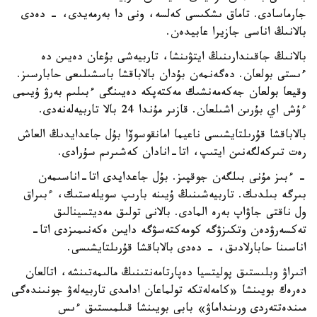
جارماسادى. تاماق ىشكىسى كەلسە، ونى دا بەرمەيدى، - دەدى
بالانىڭ اناسى جازيرا عابيدەن.
بالانىڭ جاقىندارىنىڭ ايتۋىنشا، تاربيەشى بۇعان دەيىن دە
ءىستى بولعان. دەگەنمەن بۇدان بالاباقشا باسشىلىعى حابارسىز.
وقيعا بولعان جەكەمەنشىك مەكتەپكە دەيىنگى ءبىلىم بەرۋ ۇيىمى
ءۇش اي بۇرىن اشىلعان. قازىر مۇندا 24 بالا تاربيەلەنەدى.
بالاباقشا قۇرىلتايشىسى ناعيما امانقوسوۆا بۇل جاعدايدىڭ العاش
رەت تىركەلگەنىن ايتىپ، اتا-انادان كەشىرىم سۇرادى.
- ءبىز مۇنى بىلگەن جوقپىز. بۇل جاعدايدى اتا-اناسىمەن
بىرگە بىلدىك. تاربيەشىنىڭ ۇيىنە بارىپ سويلەستىك، ءبىراق
ول ناقتى جاۋاپ بەرە المادى. بالانى تولىق مەديتسينالىق
تەكسەرۋدەن وتكىزۋگە كومەكتەسۋگە دايىن ەكەنىمىزدى اتا-
اناسىنا حابارلادىق، - دەدى بالاباقشا قۇرىلتايشىسى.
اتىراۋ وبلىستىق پوليتسيا دەپارتامەنتىنىڭ مالىمەتىنشە، اتالعان
دەرەك بويىنشا «كامەلەتكە تولماعان ادامدى تاربيەلەۋ جونىندەگى
مىندەتتەردى ورىنداماۋ» بابى بويىنشا قىلمىستىق ءىس