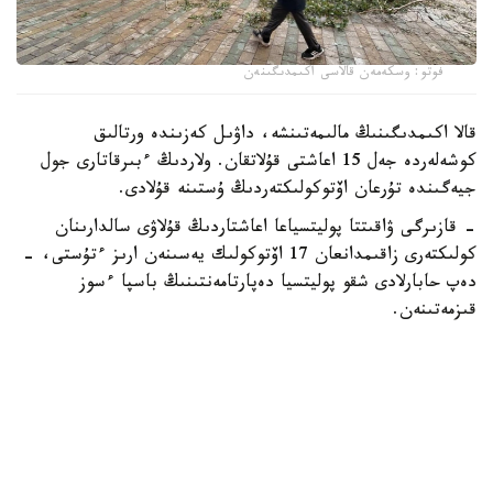
فوتو: وسكەمەن قالاسى اكىمدىگىنەن
قالا اكىمدىگىنىڭ مالىمەتىنشە، داۋىل كەزىندە ورتالىق
كوشەلەردە جەل 15 اعاشتى قۇلاتقان. ولاردىڭ ءبىرقاتارى جول
جيەگىندە تۇرعان اۆتوكولىكتەردىڭ ۇستىنە قۇلادى.
- قازىرگى ۋاقىتتا پوليتسياعا اعاشتاردىڭ قۇلاۋى سالدارىنان
كولىكتەرى زاقىمدانعان 17 اۆتوكولىك يەسىنەن ارىز ءتۇستى، -
دەپ حابارلادى شقو پوليتسيا دەپارتامەنتىنىڭ باسپا ءسوز
قىزمەتىنەن.
پوليتسياعا ءالى بارلىق زارداپ شەككەن كولىك يەلەرى جۇگىنىپ
ۇلگەرمەگەن بولۋى دا مۇمكىن.