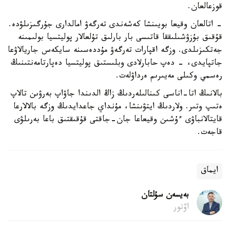
قوزعالعان.
- اتالعان وقيعا بويىنشا كەشەندى تەرگەۋ امالدارى جۇرگىزىلۋدە.
قۇقىق بۇزۋشىلىققا قاتىسى بار بارلىق تۇلعالار پوليتسيا بولىمىنە
جەتكىزىلدى. وزگە اقپارات تەرگەۋ مۇددەسىنە سايكەس جاريالاۋعا
جاتپايدى، - دەپ حابارلادى وبلىستىق پوليتسيا دەپارتامەنتىنىڭ
رەسمي وكىلى مەيىرىم ەرداۋلەت.
بالانىڭ اتا-اناسى كىنالىلەردىڭ زاڭ الدىندا جاۋاپ بەرۋىن تالاپ
ەتىپ وتىر. ولاردىڭ ايتۋىنشا، مۇنداي جاعدايدىڭ وزگە بالالارعا
قايتالانباۋى ءۇشىن وقيعاعا جان-جاقتى قۇقىقتىق باعا بەرىلۋى
قاجەت.
ايماق
بەيسەن سۇلتان
اۆتور