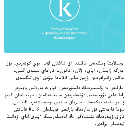
وسىلايشا وسكەمەن ماڭىندا اق شاڭقان اۋىل بوي كوتەردى. بۇل
جەرگە زايسان، اباي، ۇلان، قاتون- قاراعاي سىندى الىس-
جاقىن وڭىرلەردەن ۇزىن سانى 20-عا جۋىق ءۇي تىگىلدى.
بارلىعى دا ۇلتىمىزدىڭ داستۇرىنەن اقپارات بەرەتىن بايىرعى
زامانداعى تۇرمىستىق دۇنيەلەرمەن جابدىقتالعان. سوندىقتان كيىز
ۇيلەر ىشىنە تەكەمەت، سىرماق سىندى توسەنىشتەردىڭ، اس-
سۋعا قاجەتتى قۇرالداردىڭ بارلىعى قويىلعان. 6 -8 قاناتتى
قازاق ۇيلەردىڭ ىشىندەگى ەڭ ادەمىلەرىنىڭ ءبىرى اباي اۋدانىنا
تيەسىلى بولدى.