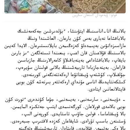
فوتو: ۆيدەودان الىنعان سكرين
بالانىڭ اتا-اناسىنىڭ ايتۋىنشا، ءبۇلدىرشىن جەكەمەنشىك
بالاباقشاعا نەبارى بەس كۇن بارعان. العاشىندا ونىڭ
مازاسىزدانۋىن بەيىمدەلۋ كەزەڭىمەن بايلانىستىرعان. الايدا كەيىن
بالاسىنىڭ قۇلاعىنان قان اعىپ، يىعىندا تىستەلگەن ءىز بارىن
بايقاپ، بالاباقشاداعى بەينەباقىلاۋ كامەرالارىنىڭ جازباسىن
قاراعان. بەينەجازبادا تاربيەشىنىڭ بالانى قولىنان سۇيرەپ،
جۇلقىلاپ، كۇشتەپ ۇيىقتاتۋعا ارەكەتتەنگەنى كورىنەدى.
كىشكەنتايدىڭ اناسى مۇنداي ارەكەتتەر بىرنەشە كۇن بويى
قايتالانعانىن ايتادى.
- دۇيسەنبى، سارسەنبى، بەيسەنبى، جۇما كۇندەرى ءتورت كۇن
بويى بالامدى قورلاعان. كورگەنىمدى ايتىپ جەتكىزە المايمىن.
بالا ۇيىقتاماسا، قولىن جاۋىپ تاستايدى. كورپەنى الىپ،
ۇستىنەن باسىپ تۇرادى. شايقاعان كەزدە لاقتىرىپ جىبەرەدى.
بالا ەكى بەتىمەن قۇلايدى. قايتادان تاربيەشىنىڭ ەتەگىنە