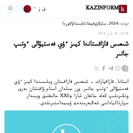
KAZINFORM
ق ز
ترەند:
2026-سايلاۋ
وقيعا
تاعايىنداۋ
اقوردا
22:08, 25 مامىر 2018
شىعىس قازاقستاندا كيىز ءۇي فەستيۆالى ءوتىپ
جاتىر
استانا. قازاقپارات - شىعىس قازاقستان وبلىسىندا كيىز ءۇي
فەستيۆالى ءوتىپ جاتىر. ون جىلدان استام ۋاقىتتان بەرى
وتكىزىلىپ كەلە جاتقان شارا «XXI حالىقتىق ويىندار
سپارتاكياداسى شەڭبەرىندە» ۇيىمداستىرىلدى.