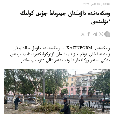
10:08, 07 تامىز 2026
وسكەمەندە داۋىلدان جيىرماعا جۋىق كولىك
ءبۇلىندى
وسكەمەن. KAZINFORM - وسكەمەندە داۋىل سالدارىنان
ۇستىنە اعاش قۇلاپ، زاقىمدانعان اۆتوكولىكتەردىڭ يەلەرىنەن
ىشكى ىستەر ورگاندارىنا وتىنىشتەر ءالى ءتۇسىپ جاتىر.