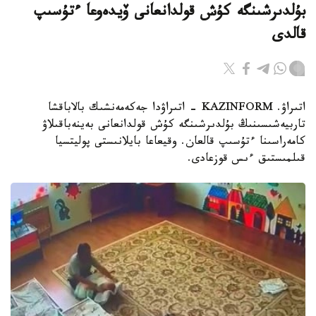
بۇلدىرشىنگە كۇش قولدانعانى ۆيدەوعا ءتۇسىپ
قالدى
اتىراۋ. KAZINFORM - اتىراۋدا جەكەمەنشىك بالاباقشا
تاربيەشىسىنىڭ بۇلدىرشىنگە كۇش قولدانعانى بەينەباقىلاۋ
كامەراسىنا ءتۇسىپ قالعان. وقيعاعا بايلانىستى پوليتسيا
قىلمىستىق ءىس قوزعادى.