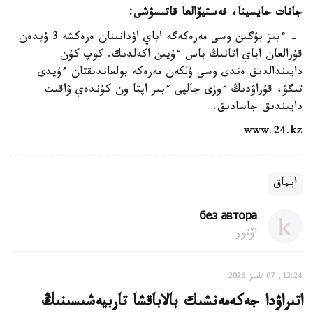
جانات حايسينا، فەستيۆالعا قاتىسۋشى:
- ءبىز بۇگىن وسى مەرەكەگە اباي اۋدانىنان ەرەكشە 3 ۇيدەن
قۇرالعان اباي اتانىڭ باس ءۇيىن اكەلدىك. كوپ كۇن
دايىندالدىق ەندى وسى ۇلكەن مەرەكە بولعاندىقتان ءۇيدى
تىگۋ، قۇراۋدىڭ ءوزى جالپى ءبىر اپتا ون كۇندەي ۋاقىت
دايىندىق جاسادىق.
www.24.kz
ايماق
без автора
اۆتور
12:24, 07 تامىز 2026
اتىراۋدا جەكەمەنشىك بالاباقشا تاربيەشىسىنىڭ