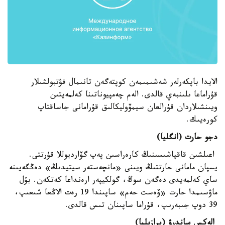
الايدا باپكەرلەر شەشىمىمەن كوپتەگەن تانىمال فۋتبولشىلار
قۇراماعا ىلىنبەي قالدى. الەم چەمپيوناتىنا كەلمەيتىن
ويىنشىلاردان قۇرالعان سيمۆوليكالىق قۇرامانى جاساقتاپ
كورەيىك.
دجو حارت (انگليا)
اعىلشىن قاقپاشىسىنىڭ كارەراسىن پەپ گۆارديوللا قۇرتتى.
يسپان مامانى حارتتىڭ ويىنى «مانچەستەر سيتيدىڭ» دەڭگەيىنە
ساي كەلمەيدى دەگەن سوڭ، گولكيپەر ارەنداعا كەتكەن. بۇل
ماۋسىمدا حارت «ۆەست حەم» ساپىندا 19 رەت الاڭعا شىعىپ،
39 دوپ جىبەرىپ، قۇراما ساپىنان تىس قالدى.
الەكس ساندرۋ (برازيليا)