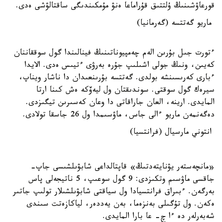
قورعاۋشىنىڭ ۇلتتىق قۇراماعا ەنۋ مۇمكىندىگى ساقتالۋشى ەدى.
ماريو گەتتسە (گەرمانيا)
ءتورت جىل بۇرىن الەم چەمپيوناتىنىڭ فينالىندا گول سوققاننان
كەيىن، ونىڭ جولى اشىلىپ جۇرە بەرۋى ءتيىس ەدى. الايدا
ءبارى كەرىسىنشە بولدى. گەتتسە بۇرىنعىدان دا ناشار ويناپ،
سيرەك گول سوقتى. سوندىقتان ول ليەۆكە ەش كىنا ارتا
المايدى. ارينە، العان جاراقاتى دا وعان كەسىرىن تيگىزدى.
دەگەنمەن ماريو ءالى جاس، ماۋسىمدا ول 26 جاسقا تولادى.
انتوني مارسيال (فرانتسيا)
«مانچەستەر يۋنايتەدتىڭ» قاپتالداعى شابۋىلشىسى جاپ-
جاقسى ماۋسىم وتكىزدى: 9 گول سوعىپ، 5 ناتيجەلى پاس
بەرگەن. ءبىراق فرانتسيادا ول سياقتى شابۋىلشىلار تولىپ جاتىر
ەكەن. ول تۇگىلى بەنزەما، بەن يەددەر، لياكازەتت سىندى
شەبەرلەر دە ءا چ- عا بارا المايدى.