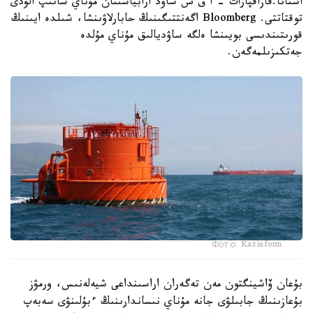
استانا.قازاقپارات - ا ق ش ساۋد ارابياسىنان مۇناي ساتىپ الۋدى
توقتاتتى. Bloomberg اگەنتتىگىنىڭ حابارلاۋىنشا، شىلدە ايىنىڭ
قورىتىندىسى بويىنشا ەلگە ساۋديالىق مۇناي مۇلدە
جەتكىزىلمەگەن.
Фото: Kazinform
بۇعان ۆاشينگتون مەن تەگەران اراسىنداعى شيەلەنىس، ورمۋز
بۇعازىنىڭ جابىلۋى جانە مۇناي نىساندارىنىڭ ءبۇلىنۋى سەبەپ