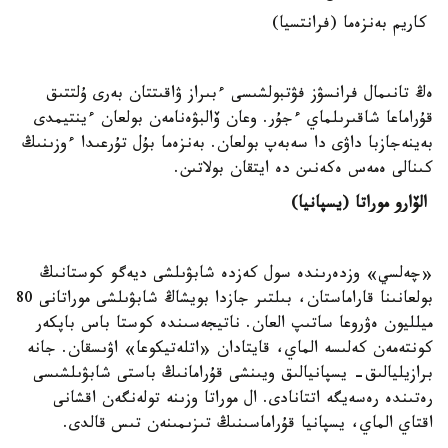
كاريم بەنزەما (فرانتسيا)
ەڭ تانىمال فرانسۋز فۋتبولشىسى ءبىراز ۋاقىتتان بەرى ۇلتتىق
قۇراماعا شاقىرىلماي ءجۇر. وعان ۆالبۋەنامەن بولعان ءينتيمدى
بەينەجازبا داۋى دا سەبەپ بولعان. بەنزەما بۇل تۇرعىدا ءوزىنىڭ
كىنالى ەمەس ەكەنىن دە ايتقان بولاتىن.
الۆارو موراتا (يسپانيا)
«چەلسي» وزدەرىندە سول كەزدە شابۋىلشى ديەگو كوستانىڭ
بولعانىنا قاراماستان، بىلتىر جازدا بويشاڭ شابۋىلشى موراتانى 80
ميلليون ەۋروعا ساتىپ العان. ناتيجەسىندە كوستا باس باپكەر
كونتەمەن كەلىسە الماي، قايتادان «اتلەتيكوعا» اۋىسقان. جانە
برازيليالىق- يسپانيالىق ويىنشى قۇرامانىڭ باستى شابۋىلشىسى
رەتىندە رەسەيگە اتتانادى. ال موراتا وزىنە تولەنگەن اقشانى
اقتاي الماي، يسپانيا قۇراماسىنىڭ تىزىمىنەن تىس قالدى.