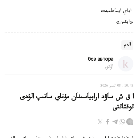
اباي ايماعامبەت
«ايقىن»
الەم
без автора
اۆتور
10:42, 08 تامىز 2026
ا ق ش ساۋد ارابياسىنان مۇناي ساتىپ الۋدى
توقتاتتى