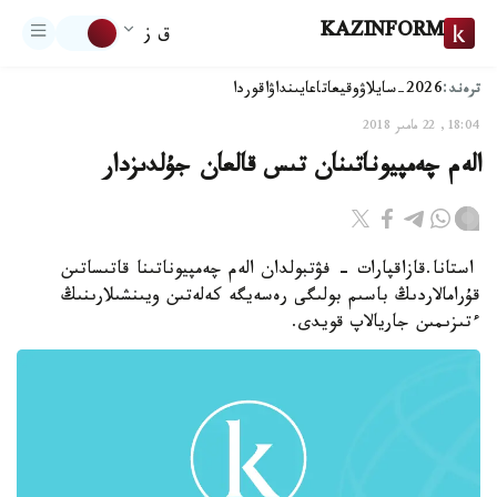
KAZINFORM
ق ز
ترەند:
2026-سايلاۋ
وقيعا
تاعايىنداۋ
اقوردا
18:04, 22 مامىر 2018
الەم چەمپيوناتىنان تىس قالعان جۇلدىزدار
استانا.قازاقپارات - فۋتبولدان الەم چەمپيوناتىنا قاتىساتىن
قۇرامالاردىڭ باسىم بولىگى رەسەيگە كەلەتىن ويىنشىلارىنىڭ
ءتىزىمىن جاريالاپ قويدى.