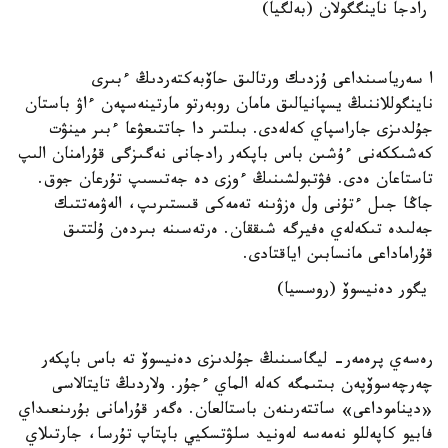
رادجا ناينگگولان (بەلگيا)
ا سەرياسىنداعى ۇزدىك ورتالىق حاۆبەكتەردىڭ ءبىرى
ناينگوللاننىڭ يسپانيالىق مامان روبەرتو مارتينەسپەن ءاۋ باستان
جۇلدىزى جاراسپاي كەلەدى. بىلتىر دا جاتتىعۋعا ءبىر مينۋت
كەشىككەنى ءۇشىن باس باپكەر رادجانى نەگىزگى قۇرامنان الىپ
تاستاعان ەدى. فۋتبولشىنىڭ ءوزى دە جەتىسىپ تۇرعان جوق.
جاڭا جىل ءتۇنى ول ەزۋىنە تەمەكى قىستىرىپ، الەۋمەتتىك
جەلىدە تىكەلەي ەفيرگە شىققان. ەرتەسىنە بىردەن ۇلتتىق
قۇراماداعى مانسابىن اياقتادى.
يگور دەنيسوۆ (روسسيا)
رەسەي پرەمەر- ليگاسىنىڭ جۇلدىزى دەنيسوۆ تە باس باپكەر
چەرچەسوۆپەن بىتىمگە كەلە الماي ءجۇر. ولاردىڭ تايتالاسى
«ديناموداعى» ساتتەرىنەن باستالعان. ەگەر قۇرامانى بۇرىنعىداي
فابيو كاپەللو نەمەسە لەونيد سلۋتسكيي باپتاپ تۇرسا، جارتىلاي