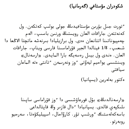
شكودران مۋستافي (گەرمانيا)
ءتورت جىل بۇرىن مۋستافيدىڭ جولى بولىپ كەتكەن. ول
كەنەتتەن جاراقات العان رويستىڭ ورنىن باسىپ، الەم
چەمپيوناتىنا اتتانعان ەدى. ول برازيليادا بىرنەشە ماتچتا الاڭعا دا
شىعىپ، 1/8 فينالدا الجير قۇراماسىنا قارسى ويناپ، جاراقات
العان. ەندى ول بيىل رەسەيگە بارا المايدى. «ارسەنال»
ويىنشىسى يواحيم ليەۆتى ءوز ونەرىمەن ءتانتى ەتە الماعان
سياقتى
ەكتور بەلەرين (يسپانيا)
«ارسەنالدىڭ» بۇل قورعاۋشىسى دا ءوز قۇراماسى ساپىنا
ىلىكپەي قالدى. يسپانيادا ءدال قازىر وڭ قاپتالداعى
باسەكەلەستىك ءورشىپ تۇر. كارۆاحال، اسپيليكۋەتا، سەرحيو
روبەرتو.