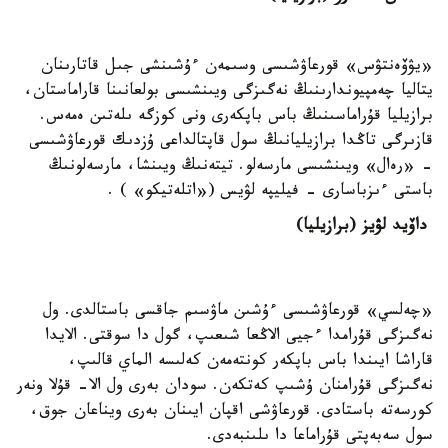
«يۋۆەنتۋس» قورعاۋشىسى وسىمەن ءۇشىنشى جىل قاتارىنان
يتاليا چەمپيوندارىنىڭ نەگىزگى ويىنشىسى بولعانىنا قاراماستان،
برازيليا قۇراماسىنىڭ باس باپكەرى ونى كوزگە ىلەتىن ەمەس.
قازىرگى تاڭدا برازيليانىڭ سول قاپتالداعى ۇزدىك قورعاۋشىسى
- «رەال» ويىنشىسى مارسەلو. تيتەنىڭ ويىنشا، مارسەلونىڭ
باستى ءىزباسارى - فيليپە لۋيس («اتلەتيكو» ) .
داۆيد لۋيز (برازيليا)
«چەلسي» قورعاۋشىسى ءۇشىن ماۋسىم جاقسى باستالدى. ول
نەگىزگى قۇرامدا ءجيى الاڭعا شىعىپ، گول دا سوقتى. الايدا
قاراشا ايىندا باس باپكەر كونتەمەن كەلىسە الماي قالىپ،
نەگىزگى قۇرامنان ۇشىپ كەتكەن. سودان بەرى ول الا- قۇلا ونەر
كورسەتە باستادى. قورعاۋشى اقپان ايىنان بەرى ويناعان جوق،
سول سەبەپتى قۇراماعا دا ىلىنبەدى.