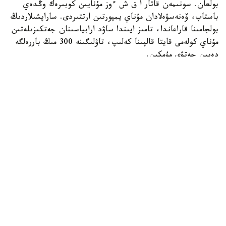
بولعان. سونىمەن قاتار ا ق ش ءوز مۇنايىن كوبىرەك وڭدەي
باستاپ، ۆەنەسۋەلادان مۇناي يمپورتىن ارتتىردى. ساراپشىلاردىڭ
بولجامىنا قاراعاندا، تامىز ايىندا ساۋد ارابياسىنان جەتكىزىلەتىن
مۇناي كولەمى قايتا قالپىنا كەلىپ، تاۋلىگىنە 300 مىڭ باررەلگە
دەيىن جەتۋى مۇمكىن.
https://24.kz
الەم
ريزابەك نۇسىپبەك ۇلى
اۆتور
22:46, 07 تامىز 2026
دانيا مەكتەپتەرىندە كوشىرۋدىڭ الدىن الۋ ءۇشىن
جازباشا تاپسىرمالار اۋىزشا قورعالادى