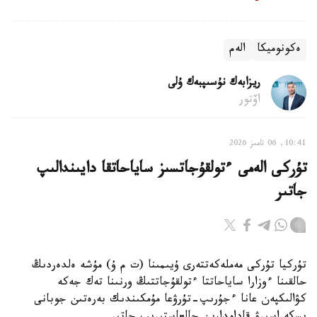
ەكونوميكا
الەم
ريزابەك نۇسىپبەك ۇلى
اۆتور
10:41, 06 تامىز 2026
تۇركى الەمى ءتولقۇجاتسىز ساياحاتقا دايىندالىپ
جاتىر
تۇركيا تۇركى مەملەكەتتەرى ۇيىمىنا (ت م ۇ) مۇشە ەلدەردىڭ
حالقىنا ءوزارا ساياحاتتا ءتولقۇجاتتىڭ ورنىنا تەك جەكە
كۋالىكپەن عانا ءجۇرىپ-تۇرۋعا مۇمكىندىك بەرەتىن جوبانى