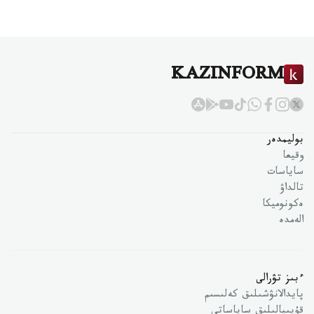
KAZINFORM
بوليمدەر
وقيعا
ساياسات
تالداۋ
ەكونوميكا
الەمدە
ءبىز تۋرالى
پايدالانۋشىلىق كەلىسىم
قۇپىيالىلىق ساياساتى