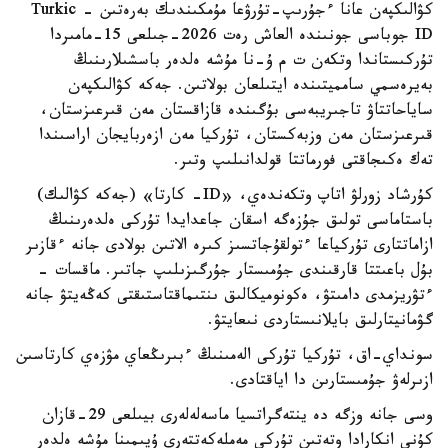
كۋالىكپەن عانا ءجۇرىپ-تۇرۋعا مۇمكىندىك بەرەتىن - Turkic
ID جوباسى جونىندە العاش رەت 2026-جىلعى 15-مامىردا
تۇركىستاندا وتكەن ت م ۇ-نا مۇشە ەلدەر باسشىلارىنىڭ
بەيرەسمي سامميتىندە ايتىلعان بولاتىن. جەكە كۋالىكپەن
ساياحاتتاۋ تاجىريبەسى بۇگىندە قازاقستان مەن قىرعىزستان،
قىرعىزستان مەن وزبەكستان، تۇركيا مەن ازەربايجان اراسىندا
تەك ەكىجاقتى فورماتتا قولدانىلىپ وتىر.
كۇرشاد زورلۋ اتاپ وتكەندەي، «ID- كارتا» (جەكە كۋالىك)
باستاماسى تولىق جۇزەگە اسقان جاعدايدا تۇركى ەلدەرىنىڭ
ازاماتتارى تۇركياعا ءتولقۇجاتسىز كىرە الاتىن بولادى جانە ءقازىر
بۇل باعىتتا قارقىندى جۇمىستار جۇرگىزىلىپ جاتىر. ماقسات -
ءتۋريزمدى دامىتۋ، ەكونوميكالىق ىنتىماقتاستىقتى كەڭەيتۋ جانە
گۋمانيتارلىق بايلانىستاردى نىعايتۋ.
سونداي-اق، تۇركيا تۇركى الەمىنىڭ ءبىرىڭعاي مۋزەي كارتاسىن
ازىرلەۋ جۇمىستارىن دا اياقتادى.
وسى جانە وزگە دە ينتەگراتسيا ماسەلەلەرى بيىلعى 29-قازان
كۇنى انكارادا وتەتىن تۇركى مەملەكەتتەرى ۇيىمىنا مۇشە ەلدەر