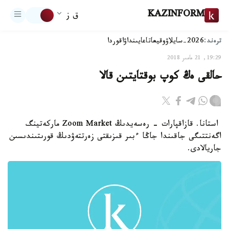
KAZINFORM
ق ز
ترەند:
2026-سايلاۋ
وقيعا
تاعايىنداۋ
اقوردا
19:29, 21 مامىر 2018
حالقى ەڭ كوپ بوقتايتىن قالا
استانا. قازاقپارات - رەسەيدىڭ Zoom Market ماركەتينگ
اگەنتتىگى جاقىندا جاڭا ءبىر قىزىقتى زەرتتەۋدىڭ قورىتىندىسىن
جاريالادى.