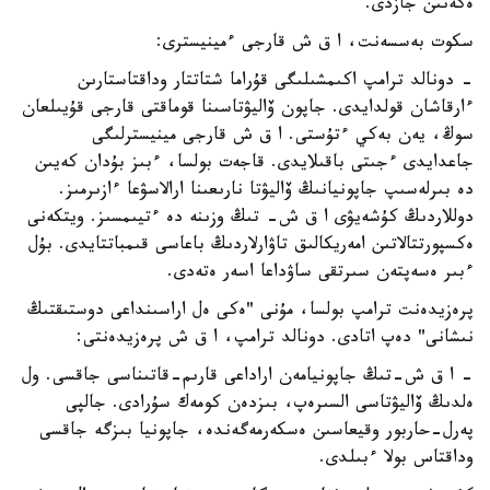
ەكەنىن جازدى.
سكوت بەسسەنت، ا ق ش قارجى ءمينيسترى:
- دونالد ترامپ اكىمشىلىگى قۇراما شتاتتار وداقتاستارىن
ءارقاشان قولدايدى. جاپون ۆاليۋتاسىنا قوماقتى قارجى قۇيىلعان
سوڭ، يەن بەكي ءتۇستى. ا ق ش قارجى مينيسترلىگى
جاعدايدى ءجىتى باقىلايدى. قاجەت بولسا، ءبىز بۇدان كەيىن
دە بىرلەسىپ جاپونيانىڭ ۆاليۋتا نارىعىنا ارالاسۋعا ءازىرمىز.
دوللاردىڭ كۇشەيۋى ا ق ش- تىڭ وزىنە دە ءتيىمسىز. ويتكەنى
ەكسپورتتالاتىن امەريكالىق تاۋارلاردىڭ باعاسى قىمباتتايدى. بۇل
ءبىر ەسەپتەن سىرتقى ساۋداعا اسەر ەتەدى.
پرەزيدەنت ترامپ بولسا، مۇنى "ەكى ەل اراسىنداعى دوستىقتىڭ
نىشانى" دەپ اتادى. دونالد ترامپ، ا ق ش پرەزيدەنتى:
- ا ق ش-تىڭ جاپونيامەن اراداعى قارىم-قاتىناسى جاقسى. ول
ەلدىڭ ۆاليۋتاسى السىرەپ، بىزدەن كومەك سۇرادى. جالپى
پەرل-حاربور وقيعاسىن ەسكەرمەگەندە، جاپونيا بىزگە جاقسى
وداقتاس بولا ءبىلدى.