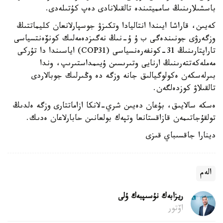
باسشىلارىنىڭ سامميتىندە تالقىلانادى دەپ كۇتىلەدى.
كەيىن، قاراشا ايىندا انتاليادا وتكىزۋ جوسپارلانعان كليماتتىڭ
وزگەرۋى جونىندەگى ب ۇ ۇ-نىڭ نەگىزدەمەلىك كونۆەنتسياسى
تاراپتارىنىڭ 31-كونفەرەنسياسى (COP31) اياسىندا دا تۇركى
مەملەكەتتەرىنىڭ ارنايى وتىرىسىن ۇيىمداستىرىپ، وندا
بىرلەسكەن ەكولوگيالىق جانە وزگە دە وڭىرلىك جوبالاردى
تالقىلاۋ كوزدەلگەن.
ەسكە سالايىق، بۇعان دەيىن شري-لانكا ازاماتتارى وزگە ەلدىڭ
تولقۇجاتىمەن قازاقستانعا وتپەك بولعانىن حابارلاعان ەدىك.
دينارا جاقسىباي قىزى
الەم
ريزابەك نۇسىپبەك ۇلى
اۆتور