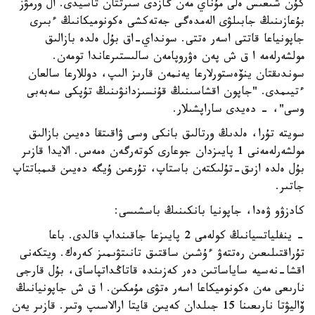
كۇن شىعىس ەلى مۇناي مەن گازدى سىرتتان تاسيدى. ال ورمۋز
بۇعازىنىڭ جابىلۋى الەمدەگى جەتەكشى ەكونوميكانىڭ ءبىرى
جاپونياعا قاتتى اسەر ەتتى. سونداي-اق بۇل ەلدە بازالىق
مولشەرلەمە ا ق ش پەن ەۋروپامەن سالىستىرعاندا تومەن.
سوندىقتان ينۆەستورلارعا يەنمەن قارىز الىپ، دوللارعا سالعان
ءتيىمدى. "جاپون اقشاسىنىڭ قۇنسىزدانۋىنىڭ تۇپكى سەبەبى
وسى"، - دەيدى ساراپشىلار.
سويتە تۇرا، ەلدىڭ ورتالىق بانكى وسى ۋاقىتقا دەيىن بازالىق
مولشەرلەمەنى 1 پايىزدان جوعارى كوتەرگەن ەمەس. الايدا قازىر
بۇل ەلدە ازىق-تۇلىكتەن باستاپ، تۇرعىن ۇيگە دەيىن قىمباتتاپ
جاتىر.
كادزۋو ۋەدا، جاپونيا بانكىنىڭ باسشىسى:
- ينفلياتسيانىڭ كولەمى 2 پايىزعا جاقىنداپ قالدى. باعا
تۇراقتىلىعىن رەتتەۋ ءۇشىن ساقتىق تانىتۋىمىز كەرەك. ويتكەنى
اقشا-نەسيە ساياساتىن دەر كەزىندە قاتاڭداتپاساق، بۇل قارجى
نارىعى مەن ەكونوميكاعا اسەر ەتۋى مۇمكىن. ا ق ش جاپونيانىڭ
ۆاليۋتا نارىعىنا 15 جىلدان كەيىن قايتا ارالاسىپ وتىر. قازىر يەن