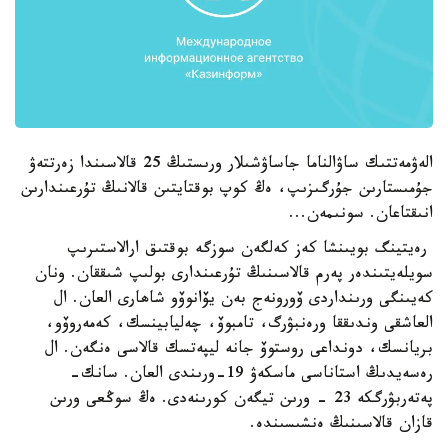
الەۋمەتتىك ساۋالناما جاساۋشىلار ورىستىڭ 25 قالاسىندا زەرتتەۋ
جۇمىستارىن جۇرگىزىپ، ەڭ كوپ بوقتايتىن قالانىڭ تۇرعىندارىن
انىقتاعان. سونىمەن...
رەيتينگ بويىنشا كەز كەلگەن سوزگە بوقتىق ارالاستىرىپ
سويلەيتىندەر پەرم قالاسىنىڭ تۇرعىندارى بولىپ شىققان. ونان
كەيىنگى ورىنداردى ۆورونەج بەن يۆانوۆو شاھارى العان. ال
العاشقى وندىققا ورەنبۋرگ، تامبوۆ، چەليابينسك، كەمەروۆو،
بريانسك، دونداعى روستوۆ جانە ليپەتسك قالاسى ەنگەن. ال
رەسەيدىڭ استاناسى ماسكەۋ 19-ورىندى العان. سانك-
پەتەربۋرگكە 23 - ورىن تيگەن كورىنەدى. ەڭ سوڭعى ورىن
قازان قالاسىنىڭ ەنشىسىندە.