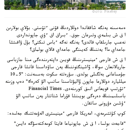
Фото: Pixabay
ەسەسىنە يەنگە شاققاندا دوللاردىڭ قۇنى ءتۇستى. بۇلاي بولارىن
ا ق ش بىلمەي وتىرعان جوق. ءبىراق اق ءۇي جاپونداردى
نەعىپ جارىلقاپ قالدى؟ يەنگە نەگە ءباس تىكتى؟ بۇل ۋاقىتشا
جاعداي ما؟ يەننىڭ كەيىنگى جاعداي قالاي بولماق؟
ا ق ش قارجى ءمينيسترىنىڭ قويىن داپتەرىندەگى مىنا جازباسى
جاريالانعان سوڭ، ۆاشينگتوننىڭ يەن ساۋداسىنا قانشا قارجى
جۇمساعانى بەلگىلى بولدى. سۋرەتتە سكوت بەسسەنت: "5-10
ميلليارد دوللارعا جاپون ۆاليۋتاسىنا ساتىپ الۋ كەرەك" دەپ وزىنە
ءتۇرتىپ قويعانى انىق كورىنەدى. Financial Times
باسىلىمىنىڭ دەرەگى بويىنشا قۇراما شتاتتار يەن ساتىپ الۋ
ءۇشىن ەۋرونى ساتقان.
كوپ كۇتتىرمەي، امەريكا قارجى ءمينيسترى الەۋمەتتىك جەلىدە:
"قاجەت بولسا، ا ق ش جاپونياعا قايتا كومەكتەسۋگە دايىن"