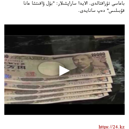
باعاسى تۇراقتالدى. الايدا ساراپشىلار: "بۇل ۋاقىتشا عانا
قۇبىلىس" دەپ سانايدى.
https://24.kz