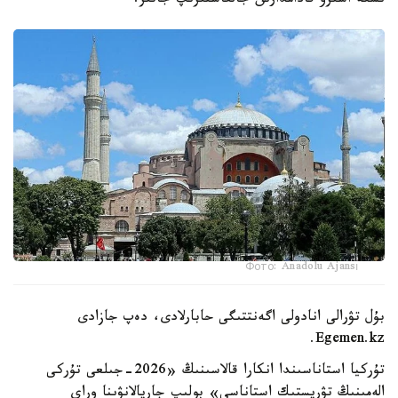
ىسكە اسىرۋ قادامدارىن جالعاستىرىپ جاتىر.
Фото: Anadolu Ajansı
بۇل تۋرالى انادولى اگەنتتىگى حابارلادى، دەپ جازادى
Egemen.kz.
تۇركيا استاناسىندا انكارا قالاسىنىڭ «2026-جىلعى تۇركى
الەمىنىڭ تۋريستىك استاناسى» بولىپ جاريالانۋىنا وراي