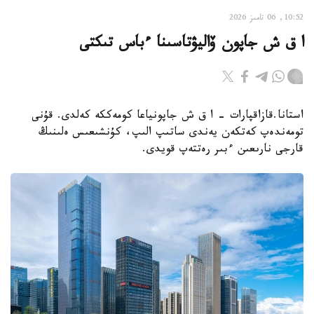
10:52, 06 تامىز 2026
ا ق ش جاپون ۆاليۋتاسىنا ءباس تىكتى
استانا.قازاقپارات - ا ق ش جاپونياعا كومەككە كەلدى. قۇنى
تومەندەپ كەتكەن يەندى ساتىپ الىپ، كۇنشىعىس ەلىنىڭ
قارجى نارىعىن ءبىر رەتتەپ قويدى.