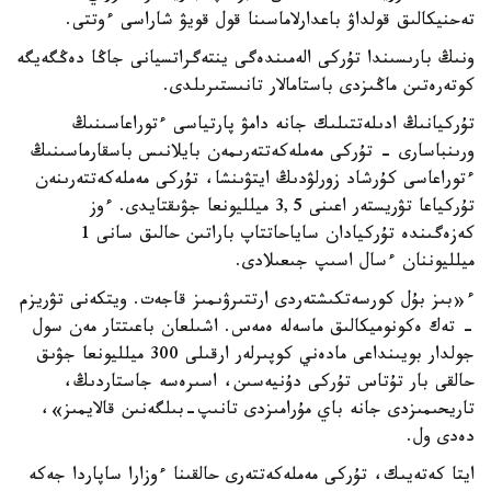
تەحنيكالىق قولداۋ باعدارلاماسىنا قول قويۋ شاراسى ءوتتى.
ونىڭ بارىسىندا تۇركى الەمىندەگى ينتەگراتسيانى جاڭا دەڭگەيگە
كوتەرەتىن ماڭىزدى باستامالار تانىستىرىلدى.
تۇركيانىڭ ادىلەتتىلىك جانە دامۋ پارتياسى ءتوراعاسىنىڭ
ورىنباسارى - تۇركى مەملەكەتتەرىمەن بايلانىس باسقارماسىنىڭ
ءتوراعاسى كۇرشاد زورلۋدىڭ ايتۋىنشا، تۇركى مەملەكەتتەرىنەن
تۇركياعا تۋريستەر اعىنى 3,5 ميلليونعا جۋىقتايدى. ءوز
كەزەگىندە تۇركيادان ساياحاتتاپ باراتىن حالىق سانى 1
ميلليوننان ءسال اسىپ جىعىلادى.
ء«بىز بۇل كورسەتكىشتەردى ارتتىرۋىمىز قاجەت. ويتكەنى تۋريزم
- تەك ەكونوميكالىق ماسەلە ەمەس. اشىلعان باعىتتار مەن سول
جولدار بويىنداعى مادەني كوپىرلەر ارقىلى 300 ميلليونعا جۋىق
حالقى بار تۇتاس تۇركى دۇنيەسىن، اسىرەسە جاستاردىڭ،
تاريحىمىزدى جانە باي مۇرامىزدى تانىپ-بىلگەنىن قالايمىز»،
دەدى ول.
ايتا كەتەيىك، تۇركى مەملەكەتتەرى حالقىنا ءوزارا ساپاردا جەكە