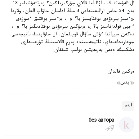
ال الەۋمەتتىك ساۋالناما قالاي جۇرگىزىلگەن؟ زەرتتەۋشىلەر 18
بەن 54 جاس ارالىعىنداعى 3 مىڭ ادامنان جاۋاپ العان. ولارعا
«ءسىز بىرەۋدى بوقتايسىز با؟ » ، «ءسىز بوقتىق ءسوزدى
ءجيى قولداناسىز با؟ » «بۇگىن بىرەۋدى بوقتادىڭىز با؟ » ،
دەگەن سيپاتتا ءۇش ساۋال قويىلعان. ال جاۋاپتىڭ ناتيجەسى
جوعارىداعىداي. ناتيجەسىندە پەرم قالاسىنىڭ تۇرعىندارى
ەشكىمگە دەس بەرمەيتىن بولىپ شىققان.
ەركىن قالدان
«ايقىن»
الەم
без автора
اۆتور