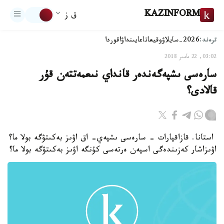
KAZINFORM
ق ز
ترەند:
2026-سايلاۋ
وقيعا
تاعايىنداۋ
اقوردا
03:02, 22 مامىر 2018
سارەسى ىشپەگەندەر قانداي نىعمەتتەن قۇر
قالادى؟
استانا. قازاقپارات - سارەسى ىشپەي- اق اۋىز بەكىتۋگە بولا ما؟
اۋىزاشار كەزىندەگى اسپەن ەرتەسى كۇنگە اۋىز بەكىتۋگە بولا ما؟