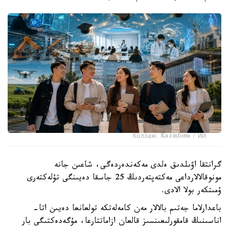
Коллаж: Kazinform / ИИ
گرانتقا اۋىلدىق ەلدى مەكەندەردەگى، شاعىن جانە
مونوقالالارداعى مەكتەپتەردىڭ 25 جاسقا دەيىنگى تۇلەكتەرى
ۇمىتكەر بولا الادى.
باعدارلاما جەتىم بالالار مەن كامەلەتكە تولعانعا دەيىن اتا-
اناسىنىڭ قامقورلىعىنسىز قالعان ازاماتتارعا، مۇگەدەكتىگى بار