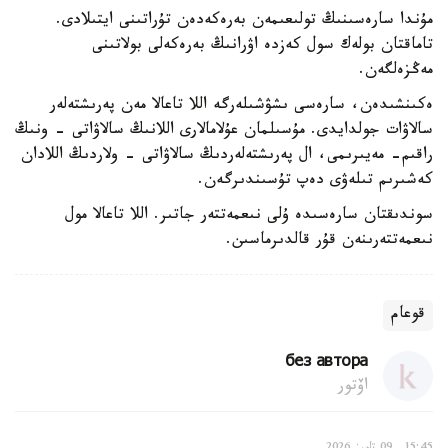
مۇندا سارەسىنىڭ تولىعىمەن بەرەكەدەن تۇراتىنى ايتىلادى.
تاماقتان بولەك سول كەزدە اۋرانىڭ بەرەكەلى بولاتىنى
مەڭزەلگەن.
ەكىنشىدەن، سارەسى ىشۋشىلەرگە اللا تاعالا مەن پەرىشتەلەر
سالاۋات جولدايدى. مۇسىلمان عۇلامالارى اللانىڭ سالاۋاتى - ونىڭ
راقىم- مەيىرىمى، ال پەرىشتەلەردىڭ سالاۋاتى - ولاردىڭ اللادان
كەشىرىم تىلەۋى دەپ تۇسىندىرگەن.
سوندىقتان سارەسىدە ۇلى نىعمەتتەر جاتىر. اللا تاعالا مول
نىعمەتتەرىنەن قۇر قالدىرماسىن.
قوعام
без автора
اۆتور