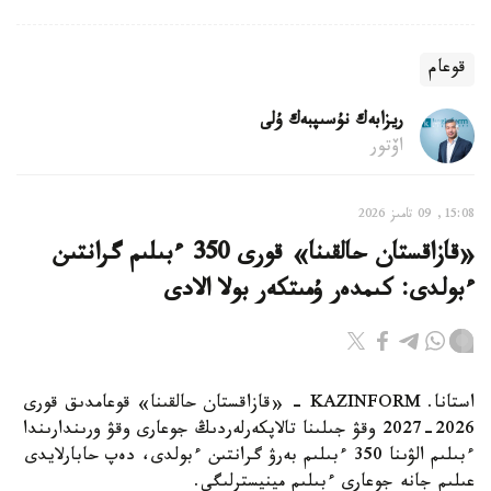
قوعام
ريزابەك نۇسىپبەك ۇلى
اۆتور
15:08, 09 تامىز 2026
«قازاقستان حالقىنا» قورى 350 ءبىلىم گرانتىن
ءبولدى: كىمدەر ۇمىتكەر بولا الادى
استانا. KAZINFORM - «قازاقستان حالقىنا» قوعامدىق قورى
2026-2027 وقۋ جىلىنا تالاپكەرلەردىڭ جوعارى وقۋ ورىندارىندا
ءبىلىم الۋىنا 350 ءبىلىم بەرۋ گرانتىن ءبولدى، دەپ حابارلايدى
عىلىم جانە جوعارى ءبىلىم مينيسترلىگى.