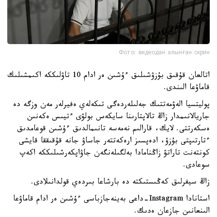
Фото: видеодан алынған скрин
اتالعان قۇقىق بۇزۋشىلىق ءۇشىن ەر ادام 10 تاۋلىككە اكىمشىلىك
قاماۋعا الىندى.
پوليتسيا الەۋمەتتىك جەلىلەردەگى تىكەلەي ەفيرلەر مەن وزگە دە
جاريالانىمدار زاڭ تالاپتارىنا سايكەس بولۋى ءتيىس ەكەنىن
ەسكەرتتى. لايك، قارالىم نەمەسە تانىمالدىق ءۇشىن قوعامدىق
ءتارتىپتى بۇزۋ، ادەپسىز ارەكەتتەر جاساۋ جانە قۇقىققا قايشى
كونتەنت تاراتۋ زاڭنامادا بەلگىلەنگەن جاۋاپكەرشىلىككە اكەپ
سوعادى.
زاڭ سيفرلىق كەڭىستىكتە دە بارشاعا بىردەي قولدانىلادى.
استانادا Instagram-داعى بەينەجازباسى ءۇشىن ەر ادام قاماۋعا
الىنعانىن جازعان ەدىك.