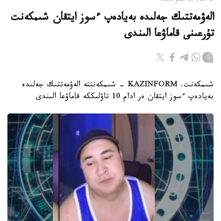
15:45, 09 تامىز 2026
الەۋمەتتىك جەلىدە بەيادەپ ءسوز ايتقان شىمكەنت
تۇرعىنى قاماۋعا الىندى
شىمكەنت. KAZINFORM - شىمكەنتتە الەۋمەتتىك جەلىدە
بەيادەپ ءسوز ايتقان ەر ادام 10 تاۋلىككە قاماۋعا الىندى