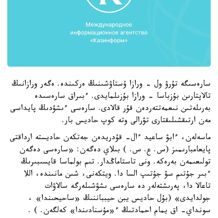
سارەسىگە تۇرۋ ول - ورازا ۇستاۋشىنىڭ ەركىندە. ەگەر ورازانىڭ
تالاپتارىن بۇزباسا - ورازا بۇزىلمايدى. ءبىراق سارەسىدە
بەرىلەتىن نىعمەتتەردەن قۇر قالادى. سارەسى ءىشۋدىڭ پايداسى
مەن ارتىقشىلىقتارى تۋرالى وتە كوپ حاديس بار.
ماسەلەن، ءابۋ ساعيد ءال- قۇدريدەن جەتكەن حاديستە ارداقتى
پايعامبارىمىز (س. ع. س. ) بىلاي دەگەن: «سارەسى دەگەن
تولىعىمەن بەرەكە. ونى تاستاماڭدار. تىم بولماسا قايسىبىرىڭ
ءبىر جۇتىم سۋ جۇتىپ السا دا. ويتكەنى، شىن مانىندە، اللا
تاعالا دا، پەرىشتەلەر دە سارەسى ىشۋشىلەرگە سالاۋات
جولدايدى» (بۇل حاديس يبن حيبباننىڭ «ساحيحىندا» ،
سونداي- اق يمام احمادتىڭ ء«مۇسنادىندا» كەلگەن. ) .