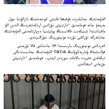
Фото: видеодан алынған скрин/ t.me/POLICE_of_KZ
الەۋمەتتىك جەلىلەردە قۇقىققا قايشى كونتەنتتىڭ تارالۋىنا جول
بەرمەۋ جانە قوعامدىق ءتارتىپتى بۇزاتىن ارەكەتتەردىڭ الدىن الۋ
ماقساتىندا شىمكەنت قالاسىنىڭ پوليتسيا دەپارتامەنتى الەۋمەتتىك
جەلىلەرگە تۇراقتى تۇردە مونيتورينگ جۇرگىزەدى.
كەزەكتى مونيتورينگ بارىسىندا 39 جاستاعى قالا تۇرعىنى
قۋانىشبەك ۋماربەكوۆتىڭ TikTok الەۋمەتتىك جەلىسىندەگى
تىكەلەي ەفيردە بالاعات سوزدەر ايتىپ، قوعامدىق ءتارتىپتى
بۇزعانى انىقتالدى.