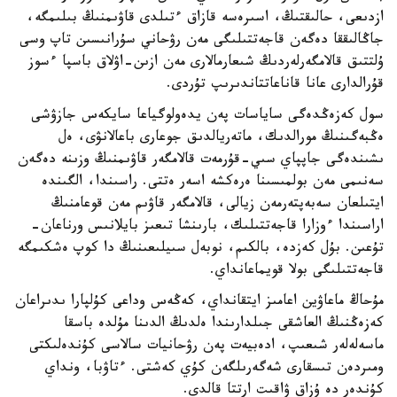
ازدىعى، حالىقتىڭ، اسىرەسە قازاق ءتىلدى قاۋىمنىڭ بىلىمگە،
جاڭالىققا دەگەن قاجەتتىلىگى مەن رۋحاني سۇرانىسىن تاپ وسى
ۇلتتىق قالامگەرلەردىڭ شىعارمالارى مەن ازىن-اۋلاق باسپا ءسوز
قۇرالدارى عانا قاناعاتتاندىرىپ تۇردى.
سول كەزەڭدەگى ساياسات پەن يدەولوگياعا سايكەس جازۋشى
ەڭبەگىنىڭ مورالدىك، ماتەريالدىق جوعارى باعالانۋى، ەل
ىشىندەگى جاپپاي سىي-قۇرمەت قالامگەر قاۋىمنىڭ وزىنە دەگەن
سەنىمى مەن بولمىسىنا ەرەكشە اسەر ەتتى. راسىندا، الگىندە
ايتىلعان سەبەپتەرمەن زيالى، قالامگەر قاۋىم مەن قوعامنىڭ
اراسىندا ءوزارا قاجەتتىلىك، بارىنشا تىعىز بايلانىس ورناعان-
تۇعىن. بۇل كەزدە، بالكىم، نوبەل سىيلىعىنىڭ دا كوپ ەشكىمگە
قاجەتتىلىگى بولا قويماعانداي.
مۇحاڭ ماعاۋين اعامىز ايتقانداي، كەڭەس وداعى كۇلپارا ىدىراعان
كەزەڭنىڭ العاشقى جىلدارىندا ەلدىڭ الدىنا مۇلدە باسقا
ماسەلەلەر شىعىپ، ادەبيەت پەن رۋحانيات سالاسى كۇندەلىكتى
ومىردەن تىسقارى شەگەرىلگەن كۇي كەشتى. ءتاۋبا، ونداي
كۇندەر دە ۇزاق ۋاقىت ارتتا قالدى.