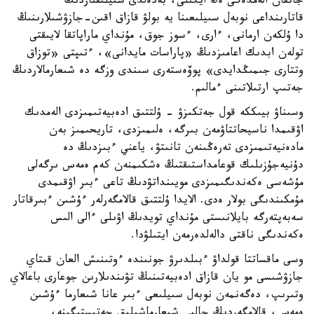
جاتقان الەمدەگى ەڭ ايگىلى، بەدەلدى سىيلىقتاردىڭ
قاتارىنداعى نوبەل سىيلىعىنا يە بولۋ قازاق اقىن-جازۋشىلارىنىڭ
دا ۇلكەن ارمانى، ءارى، ءسوز جوق، مۇنداي ماراپاتقا لايىقتى
تولەن ابدىك اعامىزدىڭ «پاراسات مايدانى»، ءتىپتى «توزاق
وتتارى جىمىڭدايدى» پوۆەستەرى سىندى وزگە دە شىعارمالاردىڭ
جەتىپ ارتىلاتىنى ءمالىم.
وسىناۋ بيىككە قول جەتكىزۋ - ۇلتتىق ادەبيەتىمىزدى الەمدىك
اۋقىمدا ناسيحاتتاۋمەن بىرگە، ەلىمىزدى، تاريحىمىز بەن
مادەنيەتىمىزدى تەرەڭىنەن تانىتۋ، ياعني ءبىزدىڭ دە
دۇنيەجۇزىلىك قوعامداستىقتىڭ ەشكىمنەن كەم ەمەس ىرگەلى
مۇشەسى ەكەندىگىمىزدى مويىنداتۋدىڭ تاعى ءبىر اۋقىمدى
مۇمكىندىگى بولار ەدى. الايدا ۇلتتىق قالامگەرلەر ءۇشىن ءبىرقاتار
سەبەپتەرگە بايلانىستى مۇنداي تويدىڭ اۋىلى ءالى الىس
ەكەندىگى ناقتى دالەلدەرمەن ايتىلۋدا.
وسى ماقساتتا قولداۋ ءبىلدىرۋ جونىندە ءوتىنىش العان قىتاي
جازۋشىسى مو يان قازاق ادەبيەتىنىڭ تۋىندىلارىن جوعارى باعالاي
وتىرىپ، دەگەنمەن نوبەل سىيلىعى ءبىر عانا شىعارما ءۇشىن
ەمەس، قالامگەردىڭ جالپى شىعارماشىلىق جەتىستىگىنە،