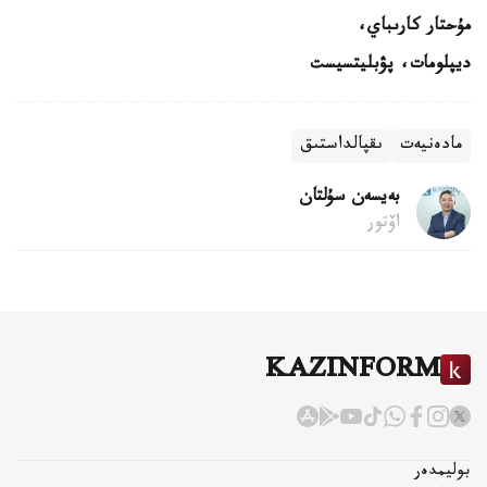
مۇحتار كارىباي،
ديپلومات، پۋبليتسيست
مادەنيەت
ىقپالداستىق
بەيسەن سۇلتان
اۆتور
KAZINFORM
بوليمدەر