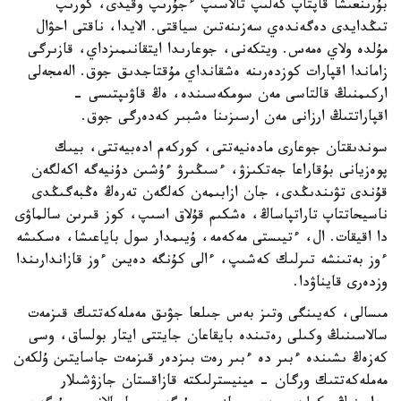
بۇرىنعىشا قاپتاپ كەلىپ تالاسىپ ءجۇرىپ وقيدى، كورىپ
تىڭدايدى دەگەندەي سەزىنەتىن سياقتى. الايدا، ناقتى احۋال
مۇلدە ولاي ەمەس. ويتكەنى، جوعارىدا ايتقانىمىزداي، قازىرگى
زاماندا اقپارات كوزدەرىنە ەشقانداي مۇقتاجدىق جوق. الەمجەلى
اركىمنىڭ قالتاسى مەن سومكەسىندە، ەڭ قاۋىپتىسى -
اقپاراتتىڭ ارزانى مەن ارسىزىنا ەشبىر كەدەرگى جوق.
سوندىقتان جوعارى مادەنيەتتى، كوركەم ادەبيەتتى، بيىك
پوەزيانى بۇقاراعا جەتكىزۋ، ءسىڭىرۋ ءۇشىن دۇنيەگە اكەلگەن
قۇندى تۋىندىڭدى، جان ازابىمەن كەلگەن تەرەڭ ەڭبەگىڭدى
ناسيحاتتاپ تاراتپاساڭ، ەشكىم قۇلاق اسىپ، كوز قىرىن سالماۋى
دا اقيقات. ال، ءتيىستى مەكەمە، ۇيىمدار سول باياعىشا، ەسكىشە
ءوز بەتىنشە تىرلىك كەشىپ، ءالى كۇنگە دەيىن ءوز قازاندارىندا
وزدەرى قايناۋدا.
مىسالى، كەيىنگى وتىز بەس جىلعا جۋىق مەملەكەتتىك قىزمەت
سالاسىنىڭ وكىلى رەتىندە بايقاعان جايتتى ايتار بولساق، وسى
كەزەڭ ىشىندە ءبىر دە ءبىر رەت بىزدەر قىزمەت جاسايتىن ۇلكەن
مەملەكەتتىك ورگان - مينيسترلىكتە قازاقستان جازۋشىلار