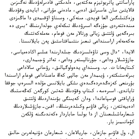
پاراساتتى پاتريوتيزم مەكتەبى، ەلدىكتى قادىرلەۋدىڭ نەگىزىن
قالايتىن سان عاسىرلىق ادەبي، مادەني مۇرانى، ابايدى وقۋدىڭ
وزەكتىلىگىن العا قويدى. مىنەكي، وسىناۋ اۋقىمدى دا ماڭىزدى
مىندەتتەردى جۇزەگە اسىرۋدىڭ تىكەلەي جولدارىنىڭ ءبىرى دە
بىرەگەيى ۇلتتىق زيالى ورتالار مەن قوعام، مەملەكەتتىك
مەكەمەلەر اراسىنداعى تىعىز ىنتىماقتاستىق پەن بايلانىستا.
الايدا، ءدال وسى تاۋەلسىزدىك جىلدارىندا عىلىم اكادەمياسى،
جازۋشىلار وداعى، جۋرناليستەر وداعى، تەاتر ۇجىمدارى،
كىتاپحانا ت. ب. وسىنداي يدەولوگيالىق، رۋحاني سالاداعى
بىرلەستىكتەر، ۇيىمدار مەن جالپى كەڭ ماعىناداعى قوعام اراسىندا
بۇرىنعى كەزەڭدەردەگىدەي ىشكى بايلانىس مۇلدە السىرەپ جوققا
تاياندى. اسىرەسە، كىتاپ وقۋدىڭ شەتىن كورگەن كەڭەستىك
ۇراپاقتى قوسپاعاندا، ودان كەيىنگى بۋىنداردىڭ ۇلتتىق
ادەبيەتتەن، زيالى قاۋىم وكىلدەرىنىڭ، اقىن-جازۋشىلاردىڭ
شىعارماشىلىعىنان از دا بولسا حاباردار ەكەندىگىنە ۇلكەن
كۇمانىمىز بار.
ال، ول قاۋىم جازعان، جاريالاعان، شىعارعان دۇنيەلەرىن حالىق