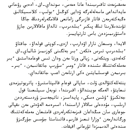
مەمقىزمەت تاقىرىبىندا عانا ەمەس، سونداي-اق، ادەبي رۋحاني
مايدانداعى ماسەلەلەرگە ۇدايى كوڭىل ءبولىپ، كلاسسيكالىق
ەڭبەكتەرمەن قاتار قازىرگى زامانعى قالامگەرلەردىڭ جاڭا
تۋىندىلارىنا تىڭ پىكىر ءبىلدىرىپ، تالداۋ ماقالالارىن جازۋ
داستۇرىمىزدەن باس تارتپايمىز.
الايدا، وسىعان نازار اۋدارىپ، ازدى-كوپتى قولداۋ، جاقتاۋ
ءبىلدىرىپ تىرس ەتكەن ءبىر بەلگىنى كوزىمىز شالماي-اق
كەلەدى. ويتكەنى، زيالى ورتا مەن ودان تىس قوعامداستىق ءبىر
مەملەكەتتىڭ ىشىندە قاتار ءومىر ءسۇرىپ جاتقانىمەن، ءبىر-
بىرىمەن قوسىلمايتىن ەكى ارنامەن اعىپ جاتقانداي.
ينتەللەكتۋالدى ۇلت، ساپالى قوعام قالىپتاستىرۋ، پاتريوتيزمدى
نىعايتۋ، الەمگە مويىندالۋ، اقىرىندا، نوبەل سىيلىعىنا قول
جەتكىزۋ ءۇشىن ەسكى، پايداسىز، ناتيجەسىز ۇردىستەردەن
ارىلىپ، مۇددەلى سالالار اراسىندا، اسىرەسە الەۋەتى مەن ىقپالى
جوعارى سان مىڭداعان قىزمەتكەرلەردى قامتىعان مەملەكەتتىك
ورگاندارمەن ءوزارا تىعىز قارىم-قاتىناستا جۇمىس جۇرگىزۋ
مىندەتى الدىمىزدا تۇرعانى اقيقات.