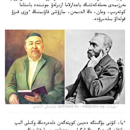
مەرزىمدى مەملەكەتتىك باعدارلاما ازىرلەۋ جونىندە باستاما
كوتەرىپ، وعان، ەڭ الدىمەن، جازۋشى قاۋىمنىڭ ءوزى قىزۋ
قولداۋ بىلدىرۋدە.
سۋرەت: mobilaser.kz ،wikipedia.org سايتىنان الىندى
ءيا، كۇنى بۇگىنگە دەيىن كوپتەگەن ەلدەردىڭ وكىلى الىپ