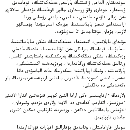
سوندىقتان الداعى ۋاقىتتىڭ بارلىعى مەملەكەتتىك، قوعامدىق
ۇيىمدار، جوعارى وقۋ ورىندارى جالپى قوعامنىڭ مۇددەلى سالالارى
مەن زيالى قاۋىم، مادەني، عىلىمي، ياعني رۋحاني ورتا
اراسىنداعى تىعىز بايلانىستىڭ جۇزەگە اسىرىلۋىنا جۇمسالۋى
لازىم، بۇعان مۇقتاجدىق تا سەزىلۋدە.
مۇنداي بايلانىس، انىعىندا، مەملەكەتتىڭ ىشكى ساياساتىنىڭ
نىعايۋىنا، قوعامىڭ بىرلىگى مەن تۇتاستىعىنا، ەلدىڭ مادەني
وزەگىنىڭ، ىشكى دىڭگەگىنىڭ بەرىكتىگىنە باستايتىنى كامىل.
ورتالىق مەملەكەتتىك ورگانداردا، پرەزيدەنت اكىمشىلىگى،
پارلامەنتتە، ونىڭ اپپاراتىندا ىسكەرلىك حات الماسۋدى عانا
ەمەس، ادەبي ءسوزدىڭ قادىرىن بىلەتىن ارىپتەستەرىمىزدىڭ بار
ەكەندىگى دە بەلگىلى.
ولاردىڭ ءارقايسىسى ەكى ارادا التىن كوپىر قىزمەتىن اتقارا الاتىنى
ءسوزسىز، اتقارىپ كەلەدى دە. الايدا ولاردى ىزدەپ وتىرعان،
الەۋەتىن پايدالانايىن دەگەن، وزدەرىنە تارتايىن دەگەن ءتىرى
جاندى تاپپايمىز.
سوعان قاراماستان، وتاندىق بۇقارالىق اقپارات قۇرالدارىندا