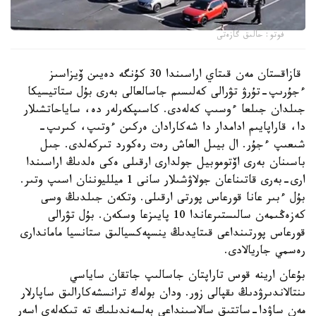
فوتو: حالىق گازەتى
قازاقستان مەن قىتاي اراسىندا 30 كۇنگە دەيىن ۆيزاسىز
ءجۇرىپ-تۇرۋ تۋرالى كەلىسىم جاسالعالى بەرى بۇل ستاتيسيكا
جىلدان جىلعا ءوسىپ كەلەدى. كاسىپكەرلەر دە، ساياحاتشىلار
دا، قاراپايىم ادامدار دا شەكارادان ەركىن ءوتىپ، كىرىپ-
شىعىپ ءجۇر. ال بيىل العاش رەت رەكورد تىركەلدى. جىل
باسىنان بەرى اۆتوموبيل جولدارى ارقىلى ەكى ەلدىڭ اراسىندا
ارى-بەرى قاتىناعان جولاۋشىلار سانى 1 ميلليوننان اسىپ وتىر.
بۇل ءبىر عانا قورعاس پورتى ارقىلى. وتكەن جىلدىڭ وسى
كەزەڭىمەن سالىستىرعاندا 10 پايىزعا وسكەن. بۇل تۋرالى
قورعاس پورتىنداعى قىتايدىڭ ينسپەكسيالىق ستانسيا ماماندارى
رەسمي جاريالادى.
بۇعان ارينە قوس تاراپتان جاسالىپ جاتقان ساياسي
ىنتالاندىرۋدىڭ ىقپالى زور. ودان بولەك ترانسشەكارالىق ساپارلار
مەن ساۋدا-ساتتىق سالاسىنداعى بەلسەندىلىك تە تىكەلەي اسەر