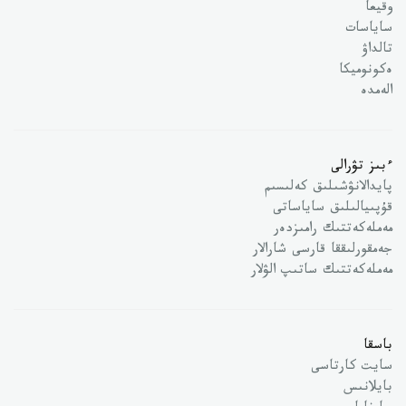
وقيعا
ساياسات
تالداۋ
ەكونوميكا
الەمدە
ءبىز تۋرالى
پايدالانۋشىلىق كەلىسىم
قۇپىيالىلىق ساياساتى
مەملەكەتتىك رامىزدەر
جەمقورلىققا قارسى شارالار
مەملەكەتتىك ساتىپ الۋلار
باسقا
سايت كارتاسى
بايلانىس