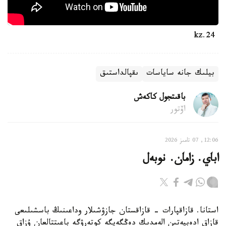
24.kz
بيلىك جانە ساياسات
ىقپالداستىق
باقىتجول كاكەش
اۆتور
12:06, 07 تامىز 2026
اباي. زامان. نوبەل
استانا. قازاقپارات - قازاقستان جازۋشىلار وداعىنىڭ باسشىلىعى
قازاق ادەبيەتىن الەمدىك دەڭگەيگە كوتەرۋگە باعىتتالعان ۇزاق