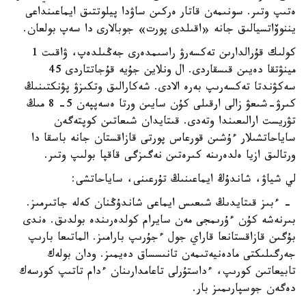
ەتىپ وتىر. سونىمەن قاتار ەركىن ساۋدا پيلوتتىق ايماعىنداعى
يننوۆاتسيالىق جانە «اقىلدى پورت» جوبالارى دا سەپ بولعان.
كولىك قۇرالدارىن تەكسەرۋ راسىمدەرى جەڭىلدەپ، ۋاقىت 1
مينۋتقا دەيىن قىسقاردى. ال ونلاين جۇيە قۇجاتتاردى 45
سەكۋندتا تەكسەرىپ بەرە الادى. شەكارالىق وتكىزۋ پۋنكتىنىڭ
كىرۋ-شىعۋ زالى ارقىلى كۇن سايىن ورتا ەسەپپەن 5- 8 مىڭ
تۋريست ارالىعىندا وتەدى. قىتايدان شىعاتىن كوپتەگەن
ساياحاتشىلار ءۇشىن قورعاس پورتى قازاقستان جانە باسقا دا
ورتالىق ازيا ەلدەرىنە كىرەتىن نەگىزگى قاقپا بولىپ وتىر.
لي شياۋ، شاندۇڭ ايماعىنىڭ تۇرعىنى، ساياحاتشى:
- ءبىز قىتايدىڭ شىعىس ايماعى شاندۇڭنان كەلە جاتىرمىز.
بىرنەشە كۇن ءۇرىمجى مەن سايرام كولدەرىندە بولدىق. ەندى
بۇگىن قازاقستانعا قاراي جول ءجۇرىپ بارامىز. الماتىعا بارىپ
جەرگىلىكتى مادەنيەتىمەن تانىسساق دەيمىز. ودان بولەك
تابيعاتىن كورىپ، ءداستۇرلى تاعامدارىنان ءدام تاتىپ كورسەك
دەگەن جوسپارىمىز بار.