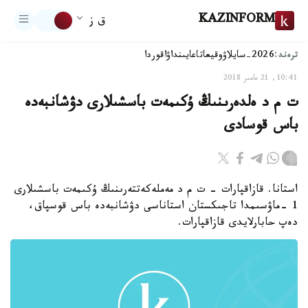
KAZINFORM
ق ز
ترەند:
2026-سايلاۋ
وقيعا
تاعايىنداۋ
اقوردا
10:41, 21 مامىر 2018
ت م د ەلدەرىنىڭ ۇكىمەت باسشىلارى دۋشانبەدە
باس قوسادى
استانا. قازاقپارات - ت م د مەملەكەتتەرىنىڭ ۇكىمەت باسشىلارى
1 -ماۋسىمدا تاجىكستان استاناسى دۋشانبەدە باس قوسپاق،
دەپ حابارلايدى قازاقپارات.