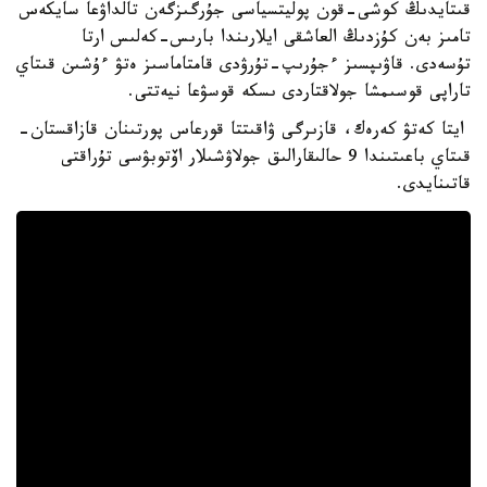
قىتايدىڭ كوشى-قون پوليتسياسى جۇرگىزگەن تالداۋعا سايكەس
تامىز بەن كۇزدىڭ العاشقى ايلارىندا بارىس-كەلىس ارتا
تۇسەدى. قاۋىپسىز ءجۇرىپ-تۇرۋدى قامتاماسىز ەتۋ ءۇشىن قىتاي
تاراپى قوسىمشا جولاقتاردى ىسكە قوسۋعا نيەتتى.
ايتا كەتۋ كەرەك، قازىرگى ۋاقىتتا قورعاس پورتىنان قازاقستان-
قىتاي باعىتىندا 9 حالىقارالىق جولاۋشىلار اۆتوبۋسى تۇراقتى
قاتىنايدى.