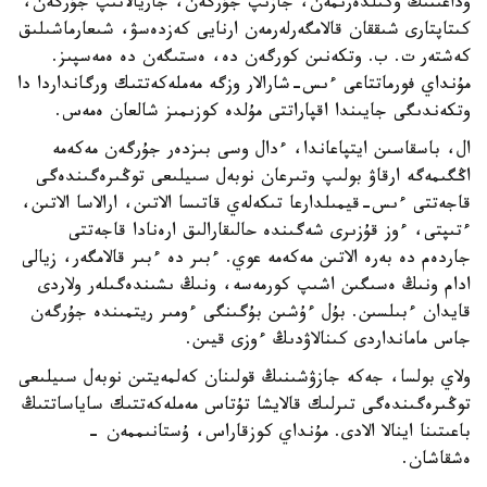
وداعىنىڭ وكىلدەرىمەن، جازىپ جۇرگەن، جاريالانىپ جۇرگەن،
كىتاپتارى شىققان قالامگەرلەرمەن ارنايى كەزدەسۋ، شىعارماشىلىق
كەشتەر ت. ب. وتكەنىن كورگەن دە، ەستىگەن دە ەمەسپىز.
مۇنداي فورماتتاعى ءىس-شارالار وزگە مەملەكەتتىك ورگانداردا دا
وتكەندىگى جايىندا اقپاراتتى مۇلدە كوزىمىز شالعان ەمەس.
ال، باسقاسىن ايتپاعاندا، ءدال وسى بىزدەر جۇرگەن مەكەمە
اڭگىمەگە ارقاۋ بولىپ وتىرعان نوبەل سىيلىعى توڭىرەگىندەگى
قاجەتتى ءىس-قيمىلدارعا تىكەلەي قاتىسا الاتىن، ارالاسا الاتىن،
ءتىپتى، ءوز قۇزىرى شەگىندە حالىقارالىق ارەنادا قاجەتتى
جاردەم دە بەرە الاتىن مەكەمە عوي. ءبىر دە ءبىر قالامگەر، زيالى
ادام ونىڭ ەسىگىن اشىپ كورمەسە، ونىڭ ىشىندەگىلەر ولاردى
قايدان ءبىلسىن. بۇل ءۇشىن بۇگىنگى ءومىر ريتمىندە جۇرگەن
جاس مامانداردى كىنالاۋدىڭ ءوزى قيىن.
ولاي بولسا، جەكە جازۋشىنىڭ قولىنان كەلمەيتىن نوبەل سىيلىعى
توڭىرەگىندەگى تىرلىك قالايشا تۇتاس مەملەكەتتىك ساياساتتىڭ
باعىتىنا اينالا الادى. مۇنداي كوزقاراس، ۇستانىممەن -
ەشقاشان.