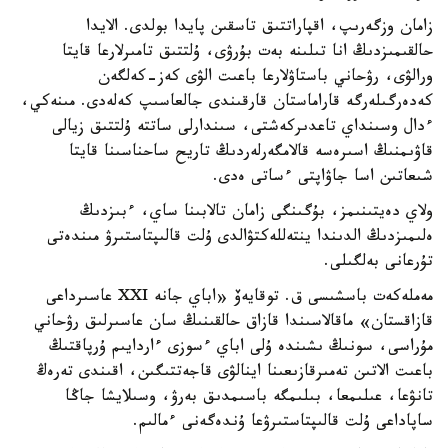
زامان وزگەرىپ، اقپاراتتىق تاسقىن پايدا بولدى. الايدا
حالقىمىزدىڭ انا تىلىنە بەت بۇرۋى، ۇلتتىق تامىرلارعا قايتا
ورالۋى، رۋحاني باستاۋلارعا باعىت الۋى كەز-كەلگەن
كەدەرگىلەرگە قاراماستان قارقىندى جالعاسىپ كەلەدى. مىنەكي،
ءدال وسىنداي تاعدىركەشتى، سىندارلى ساتتە ۇلتتىق زيالى
قاۋىمنىڭ اسىرەسە قالامگەرلەردىڭ تاريح ساحناسىنا قايتا
شىعاتىن اسا جاۋاپتى ءساتى ەدى.
ولاي دەيتىنىمز، بۇگىنگى زامان تالابىنا ساي، ءبىزدىڭ
ەلىمىزدىڭ الدىندا ينتەللەكتۋالدى ۇلت قالىپتاستىرۋ مىندەتى
تۇرعانى بەلگىلى.
مەملەكەت باسشىسى ق. توقايەۆ «اباي جانە XXI عاسىرداعى
قازاقستان» ماقالاسىندا قازاق حالقىنىڭ سان عاسىرلىق رۋحاني
مۇراسى، سونىڭ ىشىندە ۇلى اباي ءسوزى ءاردايىم ۇرپاقتىڭ
باعىت الاتىن تەمىرقازىعىنا اينالۋى قاجەتتىگىن، اقىندى تەرەڭ
تانۋعا، عىلىمعا، بىلىمگە باسىمدىق بەرۋ، وسىلايشا جاڭا
ساپاداعى ۇلت قالىپتاستىرۋعا ۇندەگەنى ءمالىم.