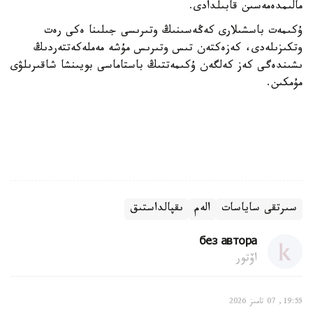
مالىمدەمەسىن قابىلدادى.
ۇكىمەت باسشىلارى كەڭەسىنىڭ وتىرىسى جىلىنا ەكى رەت
وتكىزىلەدى، كەزەكتەن تىس وتىرىس مۇشە مەملەكەتتەردىڭ
ىشىندەگى كەز كەلگەن ۇكىمەتتىڭ باستاماسى بويىنشا شاقىرىلۋى
مۇمكىن.
سىرتقى ساياسات
الەم
ىقپالداستىق
без автора
اۆتور
19:55, 07 تامىز 2026