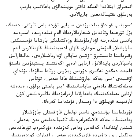
انىعىراق ايتقاندا الەمگە ناقتى مويىندالۋى باعالانىپ بارىپ
بەرىلۋى ىقتيمالدىعىن جاريالادى.
ءسويتىپ قولداۋ بىلدىرۋدەن سىپايى تۇردە باس تارتتى. دەمەك،
بۇل تۇرعىدا وتاندىق شىعارمالاردىڭ الەم تىلدەرىنە، اسىرەسە
باتىس تىلدەرىنە اۋدارىلۋىنىڭ وزەكتىلىگى بارشاعا تۇسىنىكتى.
ساراپشىلار الەۋەتى جوعارى قازاق ادەبيەتىنىڭ قازىنالارىن الەم
وقىرمانىنا تانىستىرۋ ءۇشىن ساپالى اۋدارماشىلاردى، حالىقارالىق
باسپالاردى پايدالانۋ، ارنايى ادەبي اگەنتتىك ينستيتۋتىن دامىتۋ
قاجەت دەگەن نەگىزى دۇرىس ويلارىن ورتاعا سالۋدا. مۇنداي
اۋقىمدى ءىس جەكە جازۋشىنىڭ عانا ەمەس، تۇتاس
مەملەكەتتىڭ مادەني ساياساتىنىڭ ءبىر باعىتى بولۋى، ەندەشە
ارنايى مەملەكەتتىك باعدارلاما ازىرلەۋدىڭ ماڭىزدىلىعى كۇن
تارتىبىنە قويىلۋى دا وسىدان تۋىنداسا كەرەك.
قۇرىلعانىنا بۇتىندەي عاسىر تولعان قازاقستان جازۋشىلار
وداعىنىڭ، جەكە قالامگەرلەردىڭ تانىمالدىلىعى مەن بەدەلى،
شىنىن ايتقاندا، كەڭەس وداعى كەزىندە دۇركىرەپ تۇرعاندىعى
بەلگىلى. ول داۋىردە قازىرگىدەي ەمەس، اقپارات كوزدەرىنىڭ