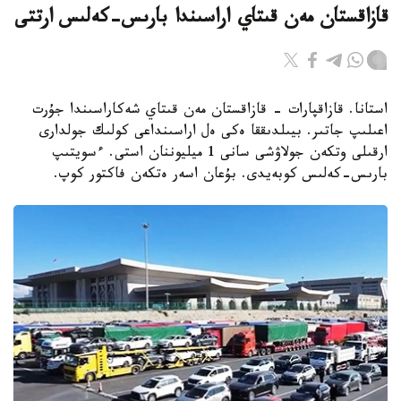
قازاقستان مەن قىتاي اراسىندا بارىس-كەلىس ارتتى
استانا. قازاقپارات - قازاقستان مەن قىتاي شەكاراسىندا جۇرت
اعىلىپ جاتىر. بيىلدىققا ەكى ەل اراسىنداعى كولىك جولدارى
ارقىلى وتكەن جولاۋشى سانى 1 ميليوننان استى. ءسويتىپ
بارىس-كەلىس كوبەيدى. بۇعان اسەر ەتكەن فاكتور كوپ.