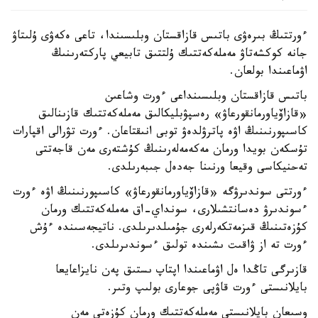
ءورتتىڭ بىرەۋى باتىس قازاقستان وبلىسىندا، تاعى ەكەۋى ۇلىتاۋ
جانە كوكشەتاۋ مەملەكەتتىك ۇلتتىق تابيعي پاركتەرىنىڭ
اۋماعىندا بولعان.
باتىس قازاقستان وبلىسىنداعى ءورت وشاعىن
«قازاۆياورمانقورعاۋ» رەسپۋبليكالىق مەملەكەتتىك قازىنالىق
كاسىپورنىنىڭ اۋە پاترۋلدەۋ توبى انىقتاعان. ءورت تۋرالى اقپارات
تۇسكەن بويدا ورمان مەكەمەلەرىنىڭ كۇشتەرى مەن قاجەتتى
تەحنيكاسى وقيعا ورنىنا جەدەل جىبەرىلدى.
ءورتتى سوندىرۋگە «قازاۆياورمانقورعاۋ» كاسىپورنىنىڭ اۋە ءورت
ءسوندىرۋ دەسانتشىلارى، سونداي-اق مەملەكەتتىك ورمان
كۇزەتىنىڭ قىزمەتكەرلەرى جۇمىلدىرىلدى. ناتيجەسىندە ءۇش
ءورت تە از ۋاقىت ىشىندە تولىق ءسوندىرىلدى.
قازىرگى تاڭدا ەل اۋماعىندا اپتاپ ىستىق پەن نايزاعايعا
بايلانىستى ءورت قاۋپى جوعارى بولىپ وتىر.
وسىعان بايلانىستى مەملەكەتتىك ورمان كۇزەتى مەن