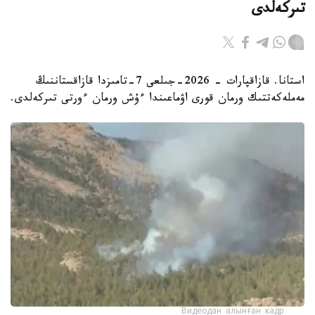
تىركەلدى
استانا. قازاقپارات - 2026-جىلعى 7-تامىزدا قازاقستاننىڭ
مەملەكەتتىك ورمان قورى اۋماعىندا ءۇش ورمان ءورتى تىركەلدى.
Видеодан алынған кадр