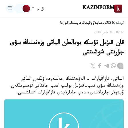
KAZINFORM
ق ز
ترەند:
2026-سايلاۋ
وقيعا
تاعايىنداۋ
اقوردا
07:22, 21 مامىر 2018
قان قىزىل تۇسكە بويالعان الماتى وزەنىنىڭ سۋى
جۇرتتى شوشىتتى
الماتى. قازاقپارات - الەۋمەتتىك جەلىلەردە ۇلكەن الماتى
وزەنىنىڭ سۋى قىپ-قىزىل بولىپ اعىپ جاتقانى تۇسىرىلگەن
ۆيدولار جاريالاندى، دەپ حابارلايدى قازاقپارات ءتىلشىسى.