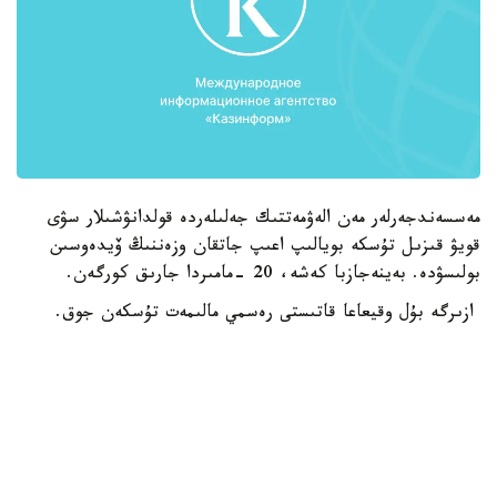
مەسسەندجەرلەر مەن الەۋمەتتىك جەلىلەردە قولدانۋشىلار سۋى
قويۋ قىزىل تۇسكە بويالىپ اعىپ جاتقان وزەننىڭ ۆيدەوسىن
بولىسۋدە. بەينەجازبا كەشە، 20 -مامىردا جارىق كورگەن.
ازىرگە بۇل وقيعاعا قاتىستى رەسمي مالىمەت تۇسكەن جوق.