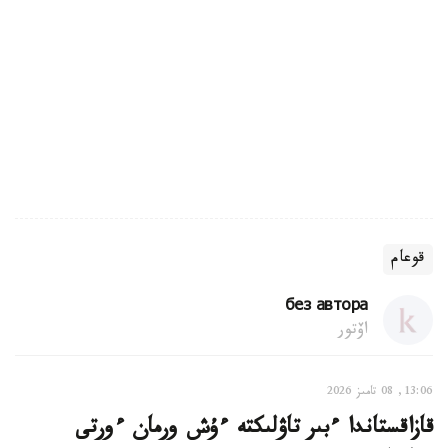
قوعام
без автора
اۆتور
13:06, 08 تامىز 2026
قازاقستاندا ءبىر تاۋلىكتە ءۇش ورمان ءورتى