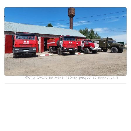
Фото: Экология және табиғи ресурстар министрлігі
جوعارى تەمپەراتۋراعا ءتوزىمدى تەحنيكا قاۋىپتى ايماقتاردا
ءتىلسىز جاۋدى قاشىقتان اۋىزدىقتاۋعا مۇمكىندىك بەرەدى. "بۇل
قۇتقارۋشىلاردىڭ قاۋىپسىزدىگىن ارتتىرىپ، توتەنشە جاعدايلارعا
جەدەل ارەكەت ەتۋگە مۇمكىندىك بەرەدى"، - دەيدى ماماندار.
ديلناز تۇرعازىيەۆا، ءتىلشى: