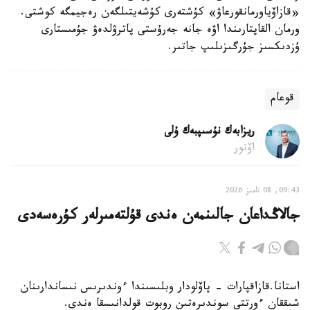
«قازاۆياورمانقورعاۋ» كۇشتەرى كۇشەيتىلگەن رەجيمگە كوشتى.
ورمان القاپتارىندا اۋە جانە جەرۇستى پاترۋلدەۋ جۇمىستارى
ۇزدىكسىز جۇرگىزىلىپ جاتىر.
قوعام
ريزابەك نۇسىپبەك ۇلى
اۆتور
09:43, 08 تامىز 2026
جالاڭداعان جالىنمەن ەندى قۇلتەمىرلەر كۇرەسەدى
استانا.قازاقپارات - پاۆلودار وبلىسىندا ءوندىرىس نىساندارىنان
شىققان ءورتتى سوندىرەتىن روبوت قولدانىسقا ەندى.