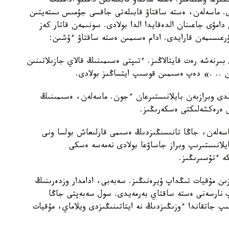
ىزعا ۇسىنامىز. ەستە ساقتاۋ قابىلەتىن دامىتۋ ادامنىڭ
دى. ماسەلەن، ەستە ساقتاۋ قابىلەتى جاقسى جۇمىس ىستەيتىن
دامۋى جاعىنان الدەقايدا الدا بولادى. سونىمەن قاتار كەز
رعىسىمەن قارايدى. ادام ەسىمىن ەستە ساقتاۋ ءۇشىن:
ىرنەشە رەت قايتالاڭىز. ءتىپتى ەسىمىنىڭ قالاي جازىلاتىنىن
ىن .. .» دەپ ەسىمىن قوسىپ ايتساڭىز بولادى.
لدى وبرازبەن بايلانىستىرعان ءجون. ماسەلەن، ەسىمىنىڭ
 ەرەكشەلىكتى ەسكەرىڭىز.
ماسەلەن، جاڭا تانىسىڭىزدىڭ ەسىمى قارلىعاش بولسا ونى
يلانىستىرىپ وبراز جاساۋعا بولادى نەمەسە ەسكى
ە ءتۇسىرىڭىز.
وزىن مۇقيات تىڭداپ ۇيرەنىڭىز. سەبەبى، ادامدار وزدەرىنىڭ
وپ نارسەنى ەستە ساقتاي بەرمەيدى. سول سەبەپتى جاڭا
ىپ جاتقاندا ءوزىڭىزدىڭ نە ايتاتىنىڭىزدى ويلاماي، مۇقيات