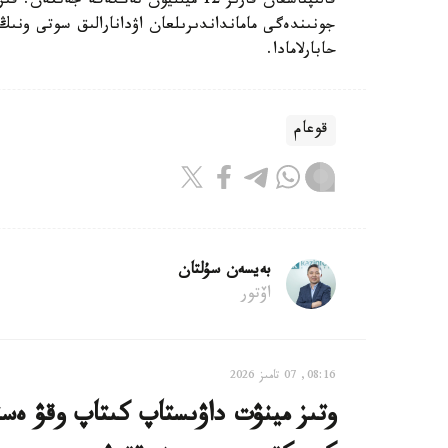
قالىپتاسقان قارىز 12 ميلليون تەڭگەگە 
حابارلامادا.
قوعام
بەيسەن سۇلتان
اۆتور
08:16, 07 تامىز 2026
وتىز مينۋت داۋىستاپ كىتاپ وقۋ ەستە