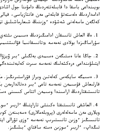
ەسىمىن ەستە ساقتاۋدىڭ ءتيىمدى جولدارىن نازارلارىڭ
بويىنداعى باسقا دا قابىلەتتەردىڭ دامۋىنا جول اشا
ادامداردىڭ ەلەستەتۋ قابلەتى مەن فانتازياسى، قيالى 
كەلگەن ماسەلەنى شەشۋدە ءوزىنىڭ شىعارماشىلىق تۇ
1. ەڭ العاش تانىسقان ادامىڭىزدىڭ ەسىمىن ىشتەي ب
سۇراساڭىزدا بولادى نەمەسە «تانىسقانىما قۋانىشتىم
2. جاڭا عانا ەستىگەن ەسىمدى بەلگىلى ءبىر ۆيزۋا
ايتىلۋىنداعى ەرەكشەلىك نەمەسە سىرت كەلبەتىندەگى
3. ەسىمگە سايكەس كەلەتىن وبراز قۇراستىرىڭىز. 
قارلىعاش قۇسىمەن نەمەسە تاعى ءبىر دەتالدارمەن با
تانىستىقتاردىڭ اراسىندا وسىمەن اتتاس كىسىنى ەسك
4. العاشقى تانىستىقتا ەكىنشى تاراپتىڭ ءاربىر ءس
ويلارى مەن ماسەلەلەرى (پروبلەمالارى) ەسەبىنەن ك
تانىسىڭىز ءوزىن تانىستىرىپ نەمەسە ءوزى تۋرالى ايت
تىڭداپ، ءاربىر ءسوزىن ەستە ساقتاي ءبىلىڭىز.