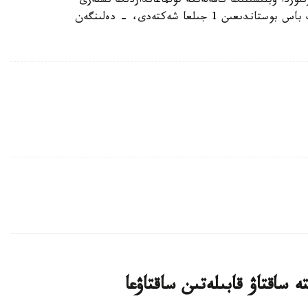
جەتكەن. قىزىلوردا وبلىسىنىڭ كامەلەتكە تولماعانداردىڭ ىستەرى
جونىندەگى مامانداندىرىلعان اۋدانارالىق سوتى ونىڭ باس بوستاندىعىن 1 جىلعا شەكتەدى، - دەلىنگەن
 ساقتاۋ قابىلەتىن ساقتاۋعا