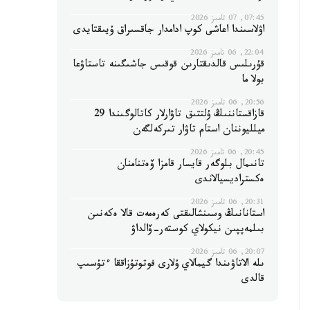
07:45, 07 تامىز 2026
اۋلاسىندا اعاشى كوپ ادامدار جاقسىراق ۇيىقتايدى
22:04, 06 تامىز 2026
قۇرىلىس قالدىقتارىن قوقىس جاشىگىنە تاستاۋعا
بولا ما
20:56, 06 تامىز 2026
قازاقستاننىڭ ۇلتتىق تاۋارلار كاتالوگىندا 29
ميلليوننان استام تاۋار تىركەلگەن
20:45, 06 تامىز 2026
تانىمال بلوگەر قايسار قامزا ۆەتنامنان
ەكستراديسيالاندى
20:31, 06 تامىز 2026
استانانىڭ وسىنشالىقتى كەرەمەت قالا ەكەنىن
بىلمەپپىن نيكولاي كوستەر-ۆالداۋ
20:07, 06 تامىز 2026
ىلە الاتاۋىندا گيمالاي ۇلارى فوتوتۇزاققا ءتۇسىپ
قالدى