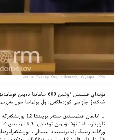
Фото: Мухтор Холдорбеков/ҚазАқпарат ХАА
مۇنداي قىلمىس ءۇشىن 600 ساعا
شەكتەۋ جازاسى كوزدەلگەن. ول بولماسا سول مەرزىمگ