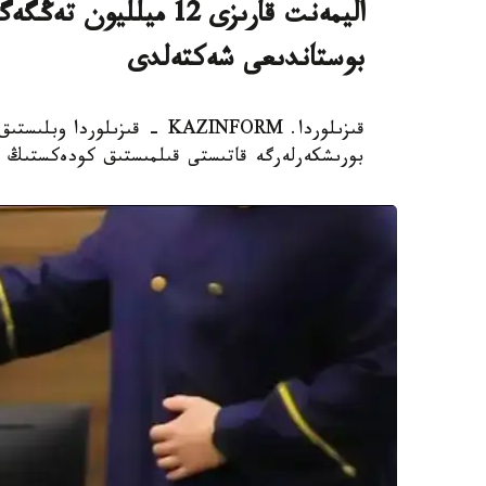
اليمەنت قارىزى 12 ميل
بوستاندىعى شەكتەلدى
قىزىلوردا. KAZINFORM - قىزى
بورىشكەرلەرگە قاتىستى قىلمىستىق كودەكستىڭ 139-بابىمەن 32 قىلمىستىق ءىستى تىركەدى.