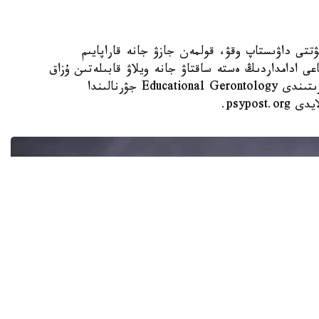
 KAZINFORM - كۇنىنە نەبارى 30 مينۋتتى داۋىستاپ وقۋ، قولمەن جازۋ جانە قاراپايىم
عى ادامداردىڭ ەستە ساقتاۋ جانە ويلاۋ قابىلەتىن ۇزاق
ۋاقىت ساقتاۋعا كومەكتەسۋى مۇمكىن. مۇنداي قورىتىندى Educational Gerontology جۋرنالىندا
psypo.