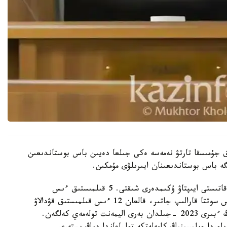
تقا دەيىن قوعامدىق جۇمىسقا تارتۋ نەمەسە ەكى جىلعا دەيىن باس بوستاندىعىن
ە باس بوستاندىعىنان ايىرىلۋى مۇمكىن.
- اتالعان قىلمىستىق ىستەر بويىنشا 12 بورىشكەرگە قاتىستى ايىپتاۋ ۇكىمدەرى شىقتى. 5 قىلمىستىق ءىس
تاراپتاردىڭ تاتۋلاسۋىمەن توقتادى. 3 قىلمىستىق ءىس سوتتا قارالىپ جاتىر، قالعان 12 ءىس قىلمىستىق قۋدالاۋ
ورگاندارىنىڭ وندىرىسىندە. مىسالى، بورىشكەرلەردىڭ ءبىرى 2023 -جىلدان بەرى اليمەنت تولەمەي كەلگەن.