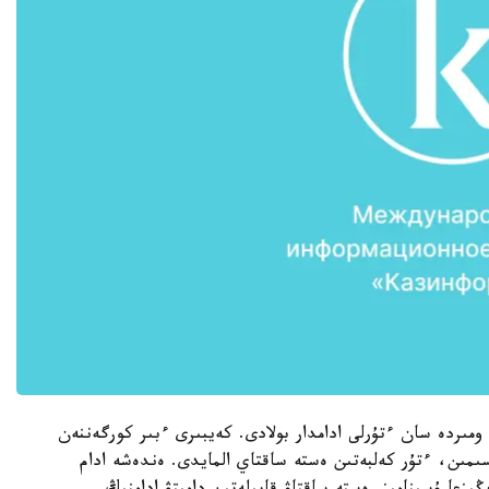
 ومىردە سان ءتۇرلى ادامدار بولادى. كەيبىرى ءبىر كورگەننەن
مىن، ءتۇر كەلبەتىن ەستە ساقتاي المايدى. ەندەشە ادام