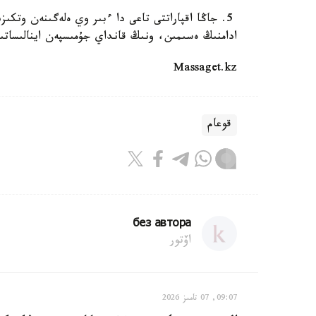
5. جاڭا اقپاراتتى تاعى دا ءبىر وي ەلەگىنەن وتكى
ادامنىڭ ەسىمىن، ونىڭ قانداي جۇمىسپەن اينالىساتى
Massaget.kz
قوعام
без автора
اۆتور
09:07, 07 تامىز 2026