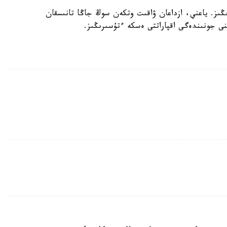
زىڭىز. ياعني، ازداعان ۋاقىت وتكەن سوڭ جاڭا تانىسقان
نى جونىندەگى اقپاراتتى ەسكە ءتۇسىرىڭىز.