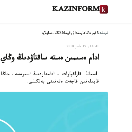
KAZINFORM
ترەند:
اقوردا
تاعايىنداۋ
وقيعا
2026-سايلاۋ
14:41, 19 مامىر 2018
ادام ەسىمىن ەستە ساقتاۋدىڭ وڭاي 
استانا. قازاقپارات - ادامداردىڭ اسىرەسە، جاڭا
قابىلەتىن قاجەت ەتەتىنى بەلگىلى.