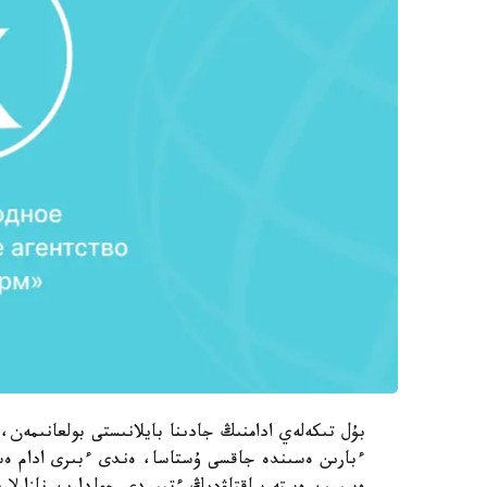
بۇل تىكەلەي ادامنىڭ جادىنا بايلانىستى بولعانىمەن،
ءبارىن ەسىندە جاقسى ۇستاسا، ەندى ءبىرى ادام ەسى