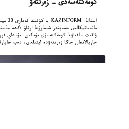
كومەكتەسەدى - زەرتتەۋ
استانا.
ماتەماتيكالىق ەسەپتەر شىعارۋعا ارناۋ ەگدە جاستا
جاريالانعان جاڭا زەرتتەۋدە ايتىلدى، دەپ حابارلايدى st.org