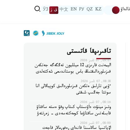
الداۋ
KZ
QZ
РУ
EN
中文
ق ز
ЎЗ
تاقىرىپقا قاتىستى
09:07, 07 تامىز 2026
اليمەنت قارىزى 12 ميلليون تەڭگەگە جەتكەن
قىزىلوردالىقتىڭ باس بوستاندىعى شەكتەلدى
08:38, 07 تامىز 2026
ءۇيى تارلىق ەتكەن قىزىلوردالىق كوپبالالى انا
سوتتا جەڭىپ شىقتى
08:16, 07 تامىز 2026
وتىز مينۋت داۋىستاپ كىتاپ وقۋ ەستە ساقتاۋ
قابىلەتىن ساقتاۋعا كومەكتەسەدى - زەرتتەۋ
08:00, 07 تامىز 2026
اۆياتسيا سالاسىنا قانداي رەفورمالار قاجەت