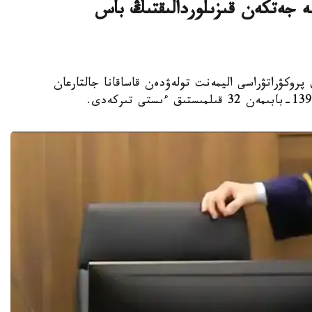
ليون تەڭگەگە جەتكەن قىزىلوردالىقتىڭ باس
لوردا وبلىستىق پروكۋراتۋراسى اليمەنت تولەۋدەن قاساقانا جالتارعان