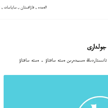
الەمدە
قازاقستان
ساياسات
ت
جولدارى
 تانىستاردىڭ ەسىمدەرىن ەستە ساقتاۋ - ەستە ساقتاۋ