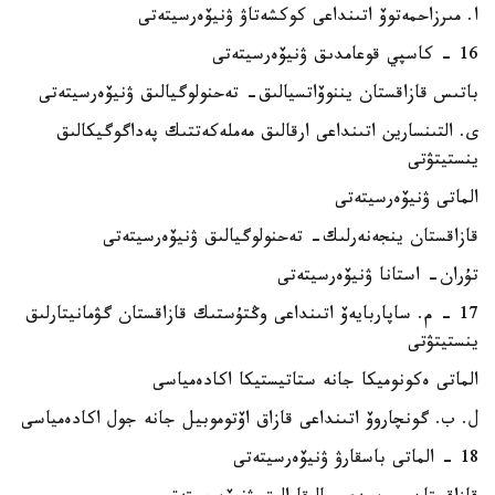
ا. مىرزاحمەتوۆ اتىنداعى كوكشەتاۋ ۋنيۆەرسيتەتى
16 - كاسپي قوعامدىق ۋنيۆەرسيتەتى
باتىس قازاقستان يننوۆاتسيالىق- تەحنولوگيالىق ۋنيۆەرسيتەتى
ى. التىنسارين اتىنداعى ارقالىق مەملەكەتتىك پەداگوگيكالىق
ينستيتۋتى
الماتى ۋنيۆەرسيتەتى
قازاقستان ينجەنەرلىك- تەحنولوگيالىق ۋنيۆەرسيتەتى
تۇران- استانا ۋنيۆەرسيتەتى
17 - م. ساپاربايەۆ اتىنداعى وڭتۇستىك قازاقستان گۋمانيتارلىق
ينستيتۋتى
الماتى ەكونوميكا جانە ستاتيستيكا اكادەمياسى
ل. ب. گونچاروۆ اتىنداعى قازاق اۆتوموبيل جانە جول اكادەمياسى
18 - الماتى باسقارۋ ۋنيۆەرسيتەتى