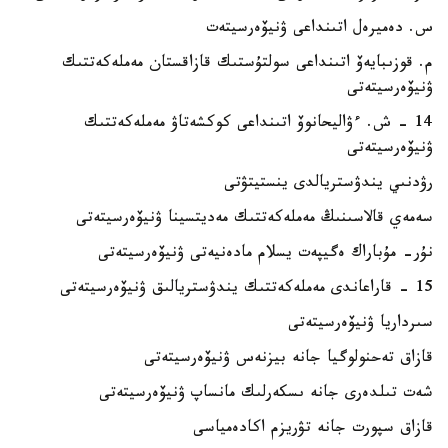
س. دەميرەل اتىنداعى ۋنيۆەرسيتەت
م. قوزىبايەۆ اتىنداعى سولتۇستىك قازاقستان مەملەكەتتىك
ۋنيۆەرسيتەتى
14 - ش. ءۋاليحانوۆ اتىنداعى كوكشەتاۋ مەملەكەتتىك
ۋنيۆەرسيتەتى
رۋدنىي يندۋستريالدى ينستيتۋتى
سەمەي قالاسىنىڭ مەملەكەتتىك مەديتسينا ۋنيۆەرسيتەتى
نۇر- مۇباراك ەگيپەت يسلام مادەنيەتى ۋنيۆەرسيتەتى
15 - قاراعاندى مەملەكەتتىك يندۋستريالىق ۋنيۆەرسيتەتى
سىرداريا ۋنيۆەرسيتەتى
قازاق تەحنولوگيا جانە بيزنەس ۋنيۆەرسيتەتى
شەت تىلدەرى جانە ىسكەرلىك مانساپ ۋنيۆەرسيتەتى
قازاق سپورت جانە تۋريزم اكادەمياسى