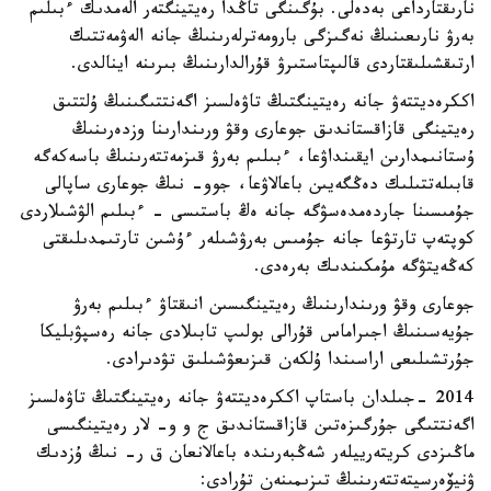
نارىقتارداعى بەدەلى. بۇگىنگى تاڭدا رەيتينگتەر الەمدىك ءبىلىم
بەرۋ نارىعىنىڭ نەگىزگى بارومەترلەرىنىڭ جانە الەۋمەتتىك
ارتىقشىلىقتاردى قالىپتاستىرۋ قۇرالدارىنىڭ بىرىنە اينالدى.
اككرەديتتەۋ جانە رەيتينگتىڭ تاۋەلسىز اگەنتتىگىنىڭ ۇلتتىق
رەيتينگى قازاقستاندىق جوعارى وقۋ ورىندارىنا وزدەرىنىڭ
ۇستانىمدارىن ايقىنداۋعا، ءبىلىم بەرۋ قىزمەتتەرىنىڭ باسەكەگە
قابىلەتتىلىك دەڭگەيىن باعالاۋعا، جوو- نىڭ جوعارى ساپالى
جۇمىسىنا جاردەمدەسۋگە جانە ەڭ باستىسى - ءبىلىم الۋشىلاردى
كوپتەپ تارتۋعا جانە جۇمىس بەرۋشىلەر ءۇشىن تارتىمدىلىقتى
كەڭەيتۋگە مۇمكىندىك بەرەدى.
جوعارى وقۋ ورىندارىنىڭ رەيتينگىسىن انىقتاۋ ءبىلىم بەرۋ
جۇيەسىنىڭ اجىراماس قۇرالى بولىپ تابىلادى جانە رەسپۋبليكا
جۇرتشىلىعى اراسىندا ۇلكەن قىزىعۋشىلىق تۋدىرادى.
2014 -جىلدان باستاپ اككرەديتتەۋ جانە رەيتينگتىڭ تاۋەلسىز
اگەنتتىگى جۇرگىزەتىن قازاقستاندىق ج و و- لار رەيتينگىسى
ماڭىزدى كريتەرييلەر شەڭبەرىندە باعالانعان ق ر- نىڭ ۇزدىك
ۋنيۆەرسيتەتتەرىنىڭ تىزىمىنەن تۇرادى: