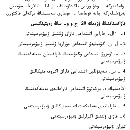
تۇلەكتەرگە - وقۋ ورنىن تاڭداۋدىڭ، ال اتا- انالارعا، جۇمىس
بەرۋشىلەرگە جانە قوعامعا - جوعارى سەنىمنىڭ ىرگەلى فاكتورى.
قازاقستاننىڭ ۇزدىك 20 ج و و- نىڭ رەيتينگىسى
1- ءال- فارابي اتىنداعى قازاق ۇلتتىق ۋنيۆەرسيتەتى
2- ل. ن. گۋميليەۆ اتىنداعى ەۋرازيا ۇلتتىق ۋنيۆەرسيتەتى
3- م. اۋەزوۆ اتىنداعى وڭتۇستىك قازاقستان مەملەكەتتىك
ۋنيۆەرسيتەتى
4 - س. سەيفۋللين اتىنداعى قازاق اگروتەحنيكالىق
ۋنيۆەرسيتەتى
اكادەميك ە. بوكەتوۆ اتىنداعى قاراعاندى مەملەكەتتىك
ۋنيۆەرسيتەتى
5 - قاراعاندى مەملەكەتتىك تەحنيكالىق ۋنيۆەرسيتەتى
6- قازاق ۇلتتىق اگرارلىق ۋنيۆەرسيتەتى
تۇران ۋنيۆەرسيتەتى