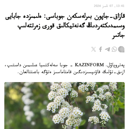
13:41, 07 تامىز 2026
قازاق-جاپون بىرلەسكەن جوباسى: ەلىمىزدە جابايى
وسىمدىكتەردىڭ گەنەتيكالىق قورى زەرتتەلىپ
جاتىر
پەتروپاۆل. KAZINFORM - جوبا سەلەكتسيا عىلىمىن دامىتىپ،
ازىق-تۇلىك قاۋىپسىزدىگىن قامتاماسىز ەتۋگە باعىتتالعان.