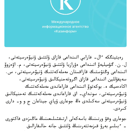
رەيتينگكە ءال- فارابي اتىنداعى قازاق ۇلتتىق ۋنيۆەرسيتەتى،
ل. ن. گۋميليەۆ اتىنداعى ەۋرازيا ۇلتتىق ۋنيۆەرسيتەتى، م. اۋەزوۆ
اتىنداعى وڭتۇستىك قازاقستان مەملەكەتتىك ۋنيۆەرسيتەتى، س.
سەيفۋللين اتىنداعى قازاق اگروتەحنيكالىق ۋنيۆەرسيتەتى،
اكادەميك ە. بوكەتوۆ اتىنداعى قاراعاندى مەملەكەتتىك
ۋنيۆەرسيتەتى، سونداي- اق قاراعاندى مەملەكەتتىك تەحنيكالىق
ۋنيۆەرسيتەتى سەكىلدى ەڭ جوعارى ۇپاي جيناعان ج و و- دارى
كىردى.
جوعارى وقۋ ورنىنىڭ باسەكەلى ارتىقشىلىعىنىڭ ماڭىزدى فاكتورى
- ءبىلىم بەرۋ قىزمەتتەرىنىڭ ۇلتتىق جانە حالىقارالىق