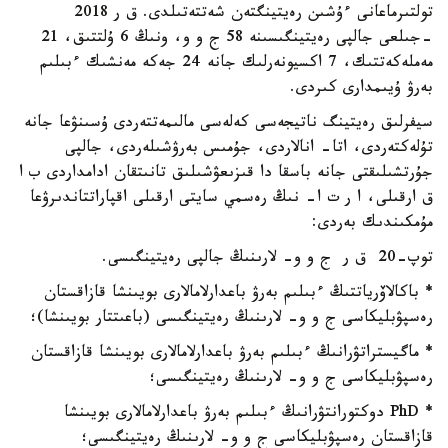
تولتىرماعانى ءۇشىن رەيتينگتەن شەتتەتىلدى. ق ر 2018
-جىلعى جالپى رەيتينگىسىنە 58 ج و و، ونىڭ 6 ۇلتتىق، 21
مەملەكەتتىك، 7 اكسيونەرلىك جانە 24 جەكە مەنشىك ءبىلىم
بەرۋ ۇيىمدارى كىردى.
سيفرلىق رەيتينگ ناتيجەسى كەلەسى مالىمەتتەردى ۇسىنۋعا جانە
تۇلەكتەردى، اتا- انالاردى، جۇمىس بەرۋشىلەردى، جالپى
جۇرتشىلىقتى جانە باسقا دا قىزىعۋشىلىق تانىتقان ادامداردى ب ا
ق ارقىلى، ا ر ت ا- نىڭ رەسمي سايتى ارقىلى اقپاراتتاندىرۋعا
مۇمكىندىك بەردى:
توپ-20 ق ر ج و و- لارىنىڭ جالپى رەيتينگىسى.
* باكالاۆرياتتىڭ ءبىلىم بەرۋ باعدارلامالارى بويىنشا قازاقستان
رەسپۋبليكاسى ج و و- لارىنىڭ رەيتينگىسى (باعىتتار بويىنشا)؛
* ماگيستراتۋرانىڭ ءبىلىم بەرۋ باعدارلامالارى بويىنشا قازاقستان
رەسپۋبليكاسى ج و و- لارىنىڭ رەيتينگىسى؛
* PhD دوكتورانتۋرانىڭ ءبىلىم بەرۋ باعدارلامالارى بويىنشا
قازاقستان رەسپۋبليكاسى ج و و- لارىنىڭ رەيتينگىسى؛