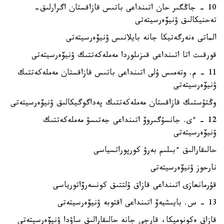
10 - جاڭگىر حان اتىنداعى باتىس قازاقستان اگرارلىق-
تەحنيكالىق ۋنيۆەرسيتەتى
الماتى ەنەرگەتيكا جانە بايلانىس ۋنيۆەرسيتەتى
قورقىت اتا اتىنداعى قىزىلوردا مەملەكەتتىك ۋنيۆەرسيتەتى
11 - م. وتەمىس ۇلى اتىنداعى باتىس قازاقستان مەملەكەتتىك
ۋنيۆەرسيتەتى
وڭتۇستىك قازاقستان مەملەكەتتىك پەداگوگيكالىق ۋنيۆەرسيتەتى
12 - ءى. جانسۇگىروۆ اتىنداعى جەتىسۋ مەملەكەتتىك
ۋنيۆەرسيتەتى
حالىقارالىق ءبىلىم بەرۋ كورپوراتسياسى
نارحوز ۋنيۆەرسيتەتى
قۇرمانعازى اتىنداعى قازاق ۇلتتىق كونسەرۆاتورياسى
13 - س. بايىشيەۆ اتىنداعى اقتوبە ۋنيۆەرسيتەتى
قازاق ەكونوميكا، قارجى جانە حالىقارالىق ساۋدا ۋنيۆەرسيتەتى