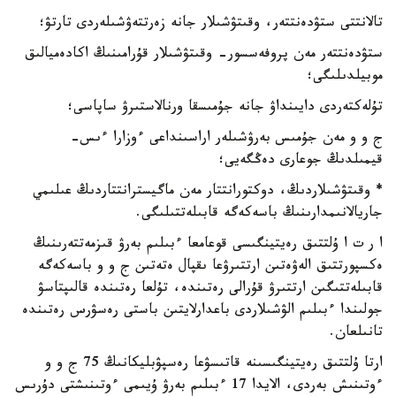
تالانتتى ستۋدەنتتەر، وقىتۋشىلار جانە زەرتتەۋشىلەردى تارتۋ؛
ستۋدەنتتەر مەن پروفەسسور- وقىتۋشىلار قۇرامىنىڭ اكادەميالىق
موبيلدىلىگى؛
تۇلەكتەردى دايىنداۋ جانە جۇمىسقا ورنالاستىرۋ ساپاسى؛
ج و و مەن جۇمىس بەرۋشىلەر اراسىنداعى ءوزارا ءىس-
قيمىلدىڭ جوعارى دەڭگەيى؛
* وقىتۋشىلاردىڭ، دوكتورانتتار مەن ماگيسترانتتاردىڭ عىلىمي
جاريالانىمدارىنىڭ باسەكەگە قابىلەتتىلىگى.
ا ر ت ا ۇلتتىق رەيتينگىسى قوعامعا ءبىلىم بەرۋ قىزمەتتەرىنىڭ
ەكسپورتتىق الەۋەتىن ارتتىرۋعا ىقپال ەتەتىن ج و و باسەكەگە
قابىلەتتىگىن ارتتىرۋ قۇرالى رەتىندە، تۇلعا رەتىندە قالىپتاسۋ
جولىندا ءبىلىم الۋشىلاردى باعدارلايتىن باستى رەسۋرس رەتىندە
تانىلعان.
ارتا ۇلتتىق رەيتينگىسىنە قاتىسۋعا رەسپۋبليكانىڭ 75 ج و و
ءوتىنىش بەردى، الايدا 17 ءبىلىم بەرۋ ۇيىمى ءوتىنىشتى دۇرىس