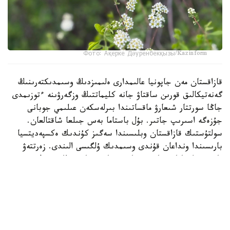
Фото: Ақерке Дәуренбекқызы/Kazinform
قازاقستان مەن جاپونيا عالىمدارى ەلىمىزدىڭ وسىمدىكتەرىنىڭ
گەنەتيكالىق قورىن ساقتاۋ جانە كليماتتىڭ وزگەرۋىنە ءتوزىمدى
جاڭا سورتتار شىعارۋ ماقساتىندا بىرلەسكەن عىلىمي جوبانى
جۇزەگە اسىرىپ جاتىر. بۇل باستاما بەس جىلعا شاقتالعان.
سولتۇستىك قازاقستان وبلىسىندا سەگىز كۇندىك ەكسپەديتسيا
بارىسىندا ونداعان قۇندى وسىمدىك ۇلگىسى الىندى. زەرتتەۋ
بارىسىندا جابايى قاۋىن، قاربىز جانە ءسابىزدىڭ سيرەك
كەزدەسەتىن تۇرلەرى دە تىركەلگەن.
جوبا بىلتىر قازاق ەگىنشىلىك جانە وسىمدىك شارۋاشىلىعى
عىلىمي-زەرتتەۋ ينستيتۋتى مەن جاپونيانىڭ ۇلتتىق اگرارلىق
زەرتتەۋلەر ۇيىمى (NARO) اراسىندا قابىلدانعان كەلىسىم
اياسىندا قولعا الىندى.