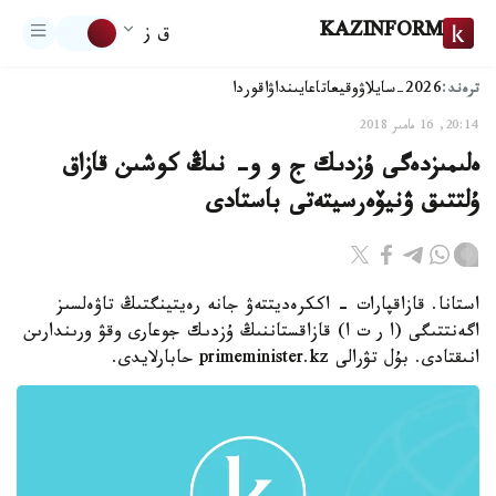
KAZINFORM
ق ز
ترەند:
2026-سايلاۋ
وقيعا
تاعايىنداۋ
اقوردا
20:14, 16 مامىر 2018
ەلىمىزدەگى ۇزدىك ج و و- نىڭ كوشىن قازاق
ۇلتتىق ۋنيۆەرسيتەتى باستادى
استانا. قازاقپارات - اككرەديتتەۋ جانە رەيتينگتىڭ تاۋەلسىز
اگەنتتىگى (ا ر ت ا) قازاقستاننىڭ ۇزدىك جوعارى وقۋ ورىندارىن
انىقتادى. بۇل تۋرالى primeminister.kz حابارلايدى.