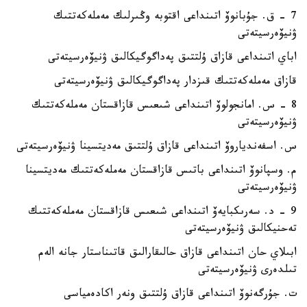
7 - ق. جۇبانوۆ اتىنداعى اقتوبە وڭىرلىك مەملەكەتتىك
ۋنيۆەرسيتەتى
اباي اتىنداعى قازاق ۇلتتىق پەداگوگيكالىق ۋنيۆەرسيتەتى
قازاق مەملەكەتتىك قىزدار پەداگوگيكالىق ۋنيۆەرسيتەتى
8 - س. امانجولوۆ اتىنداعى شىعىس قازاقستان مەملەكەتتىك
ۋنيۆەرسيتەتى
س. اسفەندياروۆ اتىنداعى قازاق ۇلتتىق مەديتسينا ۋنيۆەرسيتەتى
م. وسپانوۆ اتىنداعى باتىس قازاقستان مەملەكەتتىك مەديتسينا
ۋنيۆەرسيتەتى
9 - د. سەرىكبايەۆ اتىنداعى شىعىس قازاقستان مەملەكەتتىك
تەحنيكالىق ۋنيۆەرسيتەتى
ابىلاي حان اتىنداعى قازاق حالىقارالىق قاتىناستار جانە الەم
تىلدەرى ۋنيۆەرسيتەتى
ت. جۇرگەنوۆ اتىنداعى قازاق ۇلتتىق ونەر اكادەمياسى