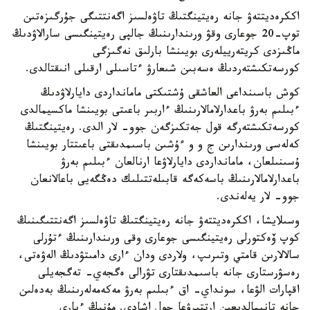
اككرەديتتەۋ جانە رەيتينگتىڭ تاۋەلسىز اگەنتتىگى جۇرگىزەتىن
توپ-20 جوعارى وقۋ ورىندارىنىڭ جالپى رەيتينگىسى سارالاۋدىڭ
ماڭىزدى كريتەرييلەرى بويىنشا بارلىق نەگىزگى
كورسەتكىشتەردىڭ ەسەبىن شىعارۋ ءتاسىلى ارقىلى انىقتالدى.
كوش باسىنداعى العاشقى ۇشتىكتى مامانداردى دايارلاۋدىڭ
ءبىلىم بەرۋ باعدارلامالارىنىڭ ءاربىر باعىتى بويىنشا ماكسيمالدى
كورسەتكىشتەرگە قول جەتكىزگەن جوو- لار الدى. رەيتينگتىڭ
كەلەسى ورىندارىن ج و و ءۇشىن باسىمدىقتى باعىتتار بويىنشا
ۇسىنىلعان، مامانداردى دايارلاۋعا ارنالعان ءبىلىم بەرۋ
باعدارلامالارىنىڭ باسەكەگە قابىلەتتىلىك دەڭگەيى باعالانعان
جوو- لار يەلەندى.
وسىلايشا، اككرەديتتەۋ جانە رەيتينگتىڭ تاۋەلسىز اگەنتتىگىنىڭ
كوپ ۆەكتورلى رەيتينگىسى جوعارى وقى ورىندارىنىڭ ءتۇرلى
سالالارىن قامتي وتىرىپ، ولاردى ودان ءارى دامىتۋدىڭ الەۋەتى،
رەسۋرستارى جانە باسىمدىقتارى تۋرالى ەگجەي- تەگجەيلى
اقپارات الۋعا، سونداي- اق ءبىلىم بەرۋ مەكەمەلەرىنىڭ بەدەلىن
جانە تانىمالدىعىن ارتتىرۋعا جول اشادى. مۇنىڭ ءبارى