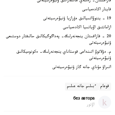
قازاقستان- رەسەي حالىقارالىق ۋنيۆەرسيتەتى
قاينار اكادەمياسى
19 - يننوۆاتسيالىق ەۋرازيا ۋنيۆەرسيتەتى
ازاماتتىق اۆياتسيا اكادەمياسى
20 - قازاقستان ينجەنەرلىك- پەداگوگيكالىق حالىقتار دوستىعى
ۋنيۆەرسيتەتى
م. دۋلاتوۆ اتىنداعى قوستاناي ينجەنەرلىك- ەكونوميكالىق
ۋنيۆەرسيتەتى
اتىراۋ مۇناي جانە گاز ۋنيۆەرسيتەتى
قوعام
ءبىلىم جانە عىلىم
без автора
اۆتور