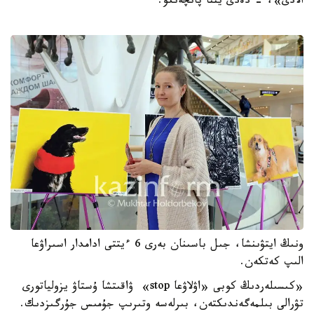
الادى»، - دەدى يننا پانچەنكو.
ونىڭ ايتۋىنشا، جىل باسىنان بەرى 6 ءيتتى ادامدار اسىراۋعا
الىپ كەتكەن.
«كىسىلەردىڭ كوبى «اۋلاۋعا stop» ۋاقىتشا ۇستاۋ يزولياتورى
تۋرالى بىلمەگەندىكتەن، بىرلەسە وتىرىپ جۇمىس جۇرگىزدىك.