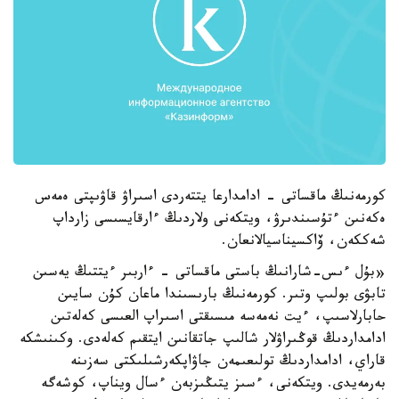
كورمەنىڭ ماقساتى - ادامدارعا يتتەردى اسىراۋ قاۋىپتى ەمەس
ەكەنىن ءتۇسىندىرۋ، ويتكەنى ولاردىڭ ءارقايسىسى زارداپ
شەككەن، ۆاكسيناسيالانعان.
«بۇل ءىس-شارانىڭ باستى ماقساتى - ءاربىر ءيتتىڭ يەسىن
تابۋى بولىپ وتىر. كورمەنىڭ بارىسىندا ماعان كۇن سايىن
حابارلاسىپ، ءيت نەمەسە مىسىقتى اسىراپ العىسى كەلەتىن
ادامداردىڭ قوڭىراۋلار شالىپ جاتقانىن ايتقىم كەلەدى. وكىنىشكە
قاراي، ادامداردىڭ تولىعىمەن جاۋاپكەرشىلىكتى سەزىنە
بەرمەيدى. ويتكەنى، ءسىز يتىڭىزبەن ءسال ويناپ، كوشەگە