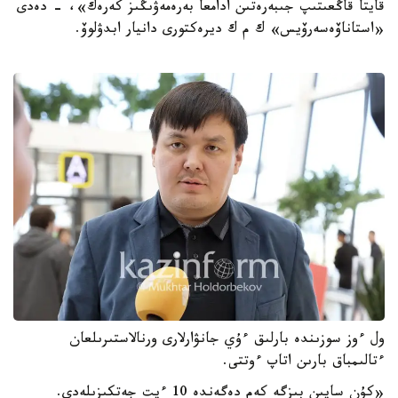
قايتا قاڭعىتىپ جىبەرەتىن ادامعا بەرەمەۋىڭىز كەرەك»، - دەدى
«استاناۆەسەرۆيس» ك م ك ديرەكتورى دانيار ابدۋلوۆ.
ول ءوز سوزىندە بارلىق ءۇي جانۋارلارى ورنالاستىرىلعان
ءتالىمباق بارىن اتاپ ءوتتى.
«كۇن سايىن بىزگە كەم دەگەندە 10 ءيت جەتكىزىلەدى.