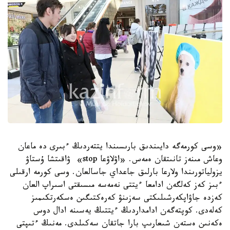
«وسى كورمەگە دايىندىق بارىسىندا يتتەردىڭ ءبىرى دە ماعان
وعاش مىنەز تانىتقان ەمەس. «اۋلاۋعا stop» ۋاقىتشا ۇستاۋ
يزولياتورىندا ولارعا بارلىق جاعداي جاسالعان. وسى كورمە ارقىلى
ءبىز كەز كەلگەن ادامعا ءيتتى نەمەسە مىسىقتى اسىراپ العان
كەزدە جاۋاپكەرشىلىكتى سەزىنۋ كەرەكتىگىن ەسكەرتكىمىز
كەلەدى. كوپتەگەن ادامداردىڭ ءيتتىڭ يەسىنە ادال دوس
ەكەنىن ەستەن شىعارىپ بارا جاتقان سەكىلدى. مەنىڭ ءتىپتى