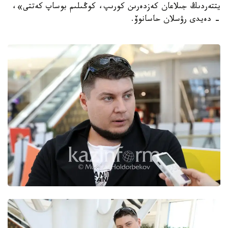
يتتەردىڭ جىلاعان كەزدەرىن كورىپ، كوڭىلىم بوساپ كەتتى»،
- دەيدى رۋسلان حاسانوۆ.