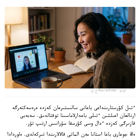
فوتو: kazinform/ج ي
ءتىل كۋرستارىنداعى باعانى سالىستىرعان كەزدە ەرەسەكتەرگە
ارنالعان اعىلشىن ءتىلى باعدارلاماسىنا توقتالدىق. سەبەبى
قازىرگى كەزدە ءدال وسى كۋرسقا سۇرانىس ارتىپ تۇر.
ەڭ جوعارى باعا استانا مەن الماتى قالالارىندا تىركەلدى. ەلوردادا