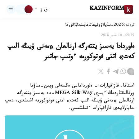
KAZINFORM
ق ز
ترەند:
2026-سايلاۋ
وقيعا
تاعايىنداۋ
اقوردا
09:39, 16 مامىر 2018
ەلوردادا يەسىز يتتەرگە ارنالعان «مەنى ۇيىڭە الىپ
كەت» اتتى فوتوكورمە ءوتىپ جاتىر
استانا. قازاقپارات - ەلورداداعى ەڭسەلى ويىن-ساۋدا
ورتالىقتاردىڭ ءبىرى MEGA Silk Way-دە يەسىز يتتەرگە
ارنالعان «مەنى ۇيىڭە الىپ كەت» اتتى فوتوكورمە اشىلدى، دەپ
حابارلايدى قازاقپارات ءتىلشىسى.