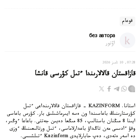
قوعام
без автора
اۆتور
07:28, 10 تامىز 2026
قازاقستان قالالارىندا ءتىل كۋرسى قانشا
استانا. KAZINFORM - قازاقستان قالالارىنداعى ءتىل
كۋرستارىنىڭ باعاسىندا ون ەسە ايىرماشىلىق بار. كۋرس باعاسى
ايىنا 8 مىڭنان باستالىپ، 85 مىڭعا دەيىن جەتتى. باعاعا ءوڭىر،
وقۋ ءادىسى مەن تاڭداۋ باعدارلاماسى، ءتىل ورتالىعىنىڭ ءوزى
دە اسەر ەتەدى، دەپ حابارلايدى Kazinform ءتىلشىسى.