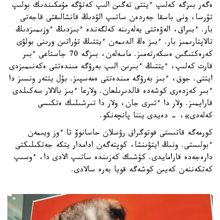
ەگەر بىزگە كەلىپ ءيتتى تەگىن الىپ كەتۋگە مۇمكىندىك بولىپ
تۇرسا، ونى باسقا جەردەن ساتىپ الۋدىڭ قانشالىقتى قاجەتى
بار. ءبىراق، الەۋەتتى يەلەرىنە كەلگەندە ءبىزدىڭ ءوزىمىزدىڭ
تالاپتارىمىز بار. ءبىز ەڭ الدىمەن ءيتتىڭ تۇراتىن ورىنى بولۋى
كەرەكتىگىن ەسكەرتەمىز. ماسەلەن، بىزگە 70 جاستاعى ءبىر
قارت كەلىپ، ءيتتىڭ ءبىرىن الىپ بەرۋگە مىندەتتى ەكەنىمىزدى
ايتتى. جوق، ءبىز بەرۋگە مىندەتتى ەمەسپىز. بۇل يتتەر ونسىز دا
ءبىر كەزدەرى كوشەدە قالدىرىلعان. ولارعا ءبىز بالالار سەكىلدى
قارايمىز. ولار دا ءتىرى جان، ولار دا تىرشىلىك ەتكىسى
كەلەدى»، - دەيدى يننا پانچەنكو.
كورمەگە قاتىستى فوتوگراف رۋسلان حاسانوۆ تا ءوز ويىمەن
ءبولىستى. ونىڭ ايتۋىنشا، كوپتەگەن ادامدار يتكە جەتكىلىكتى
دارەجەدە قارامايدى. كۇشىك كەزىندە ساتىپ الادى دا، ءوسىپ
كەتكەننەن كەيىن كوشەگە قويا بەرە سالادى.