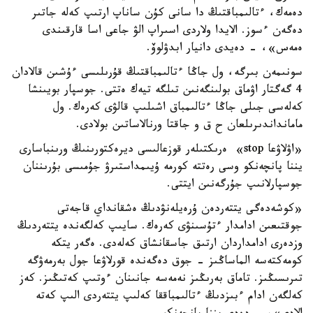
دەمەك، ءتالىمباقتىڭ دا سانى كۇن ساناپ ارتىپ كەلە جاتىر
دەگەن ءسوز. الايدا ولاردى اسىراپ الۋ جاعى اسا قارقىندى
ەمەس»، - دەيدى دانيار ابدۋلوۆ.
سونىمەن بىرگە، ول جاڭا ءتالىمباقتىڭ قۇرىلىسى ءۇشىن قالادان
4 گەگتار اۋماق بولىنگەنىن تىلگە تيەك ەتتى. جوسپار بويىنشا
كەلەسى جىلى جاڭا ءتالىمباق اشىلىپ قالۋى كەرەك. ول
مامانداندىرىلعان ح ق و جاقتا ورنالاساتىن بولادى.
«اۋلاۋعا stop» ەرىكتىلەر قوزعالىسى ديرەكتورىنىڭ ورىنباسارى
يننا پانچەنكو وسى رەتتە كورمە ۇيىمداستىرۋ جۇمىسى بۇرىننان
جوسپارلانىپ جۇرگەنىن ايتتى.
«كوشەدەگى يتتەردەن ۇرەيلەنۋدىڭ ەشقانداي قاجەتى
جوقتىعىن ادامدار ءتۇسىنۋى كەرەك. سايىپ كەلگەندە يتتەردىڭ
وزدەرى ادامداردان ارتىق جاسقانشاق كەلەدى. ەگەر يتكە
كومەكتەسە الماساڭىز - جوق دەگەندە قورلاۋعا جول بەرمەۋگە
تىرىسىڭىز. تاماق بەرىڭىز نەمەسە جانىنان ءوتىپ كەتىڭىز. كەز
كەلگەن ادام ءبىزدىڭ ءتالىمباققا كەلىپ يتتەردى الىپ كەتە