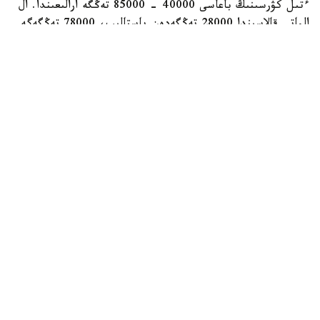
ءتىل كۋرسىنىڭ باعاسى 40000 - 85000 تەڭگە ارالىعىندا. ال
الماتى قالاسىندا 28000 تەڭگەدەن باستالىپ، 78000 تەڭگەگە
جەتتى. باعا جوعارى قالالار قاتارىندا شىمكەنت تە بار. مۇندا
ءتىل كۋرسىنىڭ قۇنى ايىنا 60000 تەڭگەگە دەيىن بارادى.
وبلىس ورتالىقتارىنىڭ كوبىندە باعا 20000 - 45000 تەڭگە
ارالىعىندا. ال قاراعاندى مەن جەزقازعان قالالارىندا وقۋ اقىسى
20000 - 60000 تەڭگە، سەمەيدە 25000 - 58300 تەڭگە
ارالىعىندا بولسا، تالدىقورعان، تاراز بەن قونايەۆتا 45000
تەڭگەگە دەيىن جەتتى.