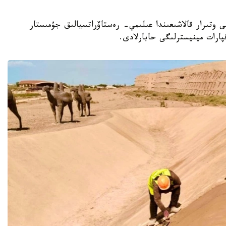
وبلىسىنداعى وتىرار قالاشىعىندا عىلىمي- رەستاۆراتسيالىق جۇمىستار
پارات مينيسترلىگى حابارلادى.