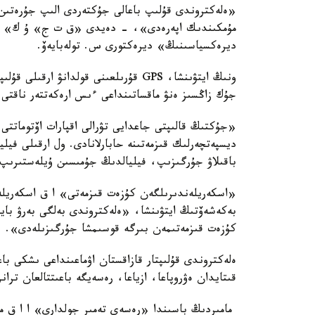
«ەلەكتروندى قۇلىپ باعالى جۇكتەردى الىپ جۇرەتىن ب
مۇمكىندىك اپەرەدى»، - دەيدى «ق ت ج» ۇ ك» ا ق ف
ديرەكسياسىنىڭ» ديرەكتورى س. تولەبايەۆ.
ونىڭ ايتۋىنشا، GPS قۇرىلعىنى قولدانۋ
جۇك زاڭسىز ەنۋ ماقساتىنداعى ءىس ارەكەتتەر ناقتى م
«جۇكتىڭ قالىپتى جاعدايى تۋرالى اقپارات اۆتوماتت
ديسپەتچەرلىك قىزمەتىنە حابارلانادى. ول ارقىلى فيلي
باقىلاۋ جۇرگىزىپ، فيليالدىڭ جۇمىسىن ۇيلەستىرىپ
«اسكەريلەندىرىلگەن كۇزەت قىزمەتى» ا ق اسكەريلە
بەكەشەۆتىڭ ايتۋىنشا، «ەلەكتروندى بەلگى بەرۋ بايل
كۇزەت قىزمەتىمەن بىرگە قوسىمشا جۇرگىزىلەدى».
ەلەكتروندى قۇلىپتار قازاقستان اۋماعىنداعى ىشكى باع
قىتايدان ەۋروپاعا، ازياعا، رەسەيگە باعىتتالعان تران
مامىردىڭ باسىندا «رەسەي تەمىر جولدارى» ا ا ق م