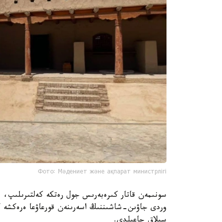
Фото: Мәдениет және ақпарат министрлігі
سونىمەن قاتار كىرەبەرىس جول رەتكە كەلتىرىلىپ، بۇ
وردى جاۋىن-شاشىننىڭ اسەرىنەن قورعاۋعا ەرەكشە كو
سىلاق جاعىلدى.