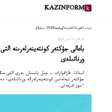
KAZINFORM
ترەند:
اقوردا
تاعايىنداۋ
وقيعا
2026-سايلاۋ
08:20, 15 مامىر 2018
باعالى جۇكتەر كونتەينەرلەرىنە التى
ورناتىلدى
جۇكتەر تيەلەتىن كونتەينەرلەرگە ورناتىلدى، دە
ءسوز قىزمەتى.