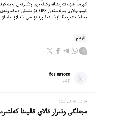
كۇزەت قىزمەتتەرىنىڭ وكىلدەرى وتكىزگەن بەينەكونفە
كومپانيالارى بىرلەسكەن GPS قۇ
مەملەكەتتەردىڭ اۋماعىندا ورناتۋ مەن باقىلاۋ جاساۋ 
قوعام
без автора
اۆتور
10:06, 09 تامىز 2026
ەجەلگى وتىرار قالاي قالپىنا كەلتىرى