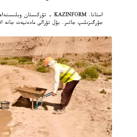
استانا. KAZINFORM - تۇركىستان 
جۇرگىزىلىپ جاتىر. بۇل تۋرالى مادەنيەت جانە اق