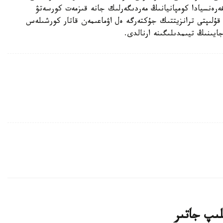
رەنسيادا كومپانيانىڭ مەردىگەرلىك جانە قىزمەت كورسەتۋ
رىلعىلى ەلەكتروندى قۇلىپتى ترانزيتتىك جۇكتەرگە ەل اۋماعىمەن قاتار كورشىلەس
جايىنىڭ تيىمدىلىگىنە ارنالدى.
لىپ جاتىر