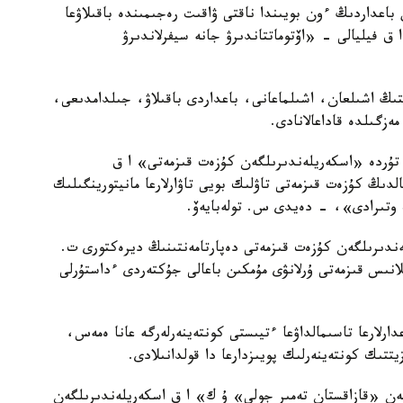
اعداردىڭ ءون بويىندا ناقتى ۋاقىت رەجىمىندە باقىلاۋعا
يليالى - «اۆتوماتتاندىرۋ جانە سيفرلاندىرۋ
 ارقىلى قۇلىپتىڭ اشىلعان، اشىلماعانى، باعداردى باقىلاۋ، جىلدامدىعى،
ەزگىلدە قاداعالانادى.
ى تۇردە «اسكەريلەندىرىلگەن كۇزەت قىزمەتى» ا ق
الدىڭ كۇزەت قىزمەتى تاۋلىك بويى تاۋارلارعا مانيتورينگىلىك
 وتىرادى»، - دەيدى س. تولەبايەۆ.
ندىرىلگەن كۇزەت قىزمەتى دەپارتامەنتىنىڭ ديرەكتورى ت.
انىس قىزمەتى ۇرلانۋى مۇمكىن باعالى جۇكتەردى ءداستۇرلى
دارلارعا تاسىمالداۋعا ءتيىستى كونتەينەرلەرگە عانا ەمەس،
زيتتىك كونتەينەرلىك پويىزدارعا دا قولدانىلادى.
ەن «قازاقستان تەمىر جولى» ۇ ك» ا ق اسكەريلەندىرىلگەن