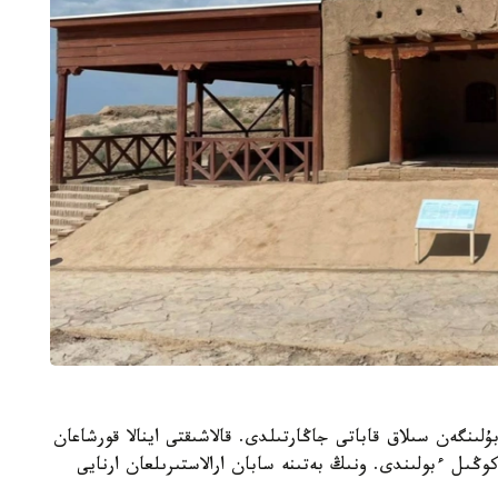
لىنگەن سىلاق قاباتى جاڭارتىلدى. قالاشىقتى اينالا قورشاعان
ڭىل ءبولىندى. ونىڭ بەتىنە سابان ارالاستىرىلعان ارنايى