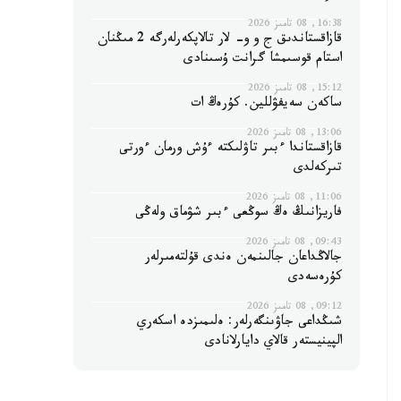
16:38, 08 تامىز 2026
قازاقستاندىق ج و و- لار تالاپكەرلەرگە 2 مىڭنان
استام قوسىمشا گرانت ۇسىنادى
15:12, 08 تامىز 2026
ساكەن سەيفۋللين. كۇرەڭ ات
13:06, 08 تامىز 2026
قازاقستاندا ءبىر تاۋلىكتە ءۇش ورمان ءورتى
تىركەلدى
11:06, 08 تامىز 2026
فاريزانىڭ ەڭ سوڭعى ءبىر شۋماق ولەڭى
09:43, 08 تامىز 2026
جالاڭداعان جالىنمەن ەندى قۇلتەمىرلەر
كۇرەسەدى
09:12, 08 تامىز 2026
شىڭداعى جاۋىنگەرلەر: ەلىمىزدە اسكەري
الپينيستەر قالاي دايارلانادى