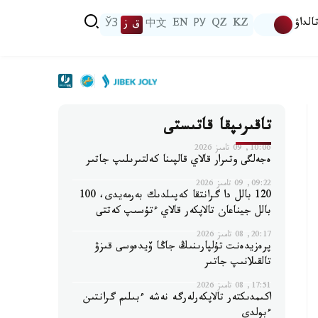
الداۋ
KZ
QZ
РУ
EN
中文
ق ز
ЎЗ
تاقىرىپقا قاتىستى
10:06, 09 تامىز 2026
ەجەلگى وتىرار قالاي قالپىنا كەلتىرىلىپ جاتىر
09:22, 09 تامىز 2026
120 بالل دا گرانتقا كەپىلدىك بەرمەيدى، 100
بالل جيناعان تالاپكەر قالاي ءتۇسىپ كەتتى
20:17, 08 تامىز 2026
پرەزيدەنت تۇلپارىنىڭ جاڭا ۆيدەوسى قىزۋ
تالقىلانىپ جاتىر
17:51, 08 تامىز 2026
اكىمدىكتەر تالاپكەرلەرگە نەشە ءبىلىم گرانتىن
ءبولدى