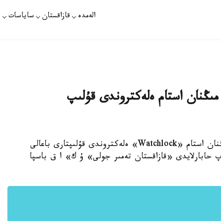
الەمدە
قازاقستان
ساياسات
ت
 مىڭنان استام ەلەكتروندى قۇلىپ
استانا. قازاقپارات - جىل باسىنان بەرى التى مىڭنان استام «Watchlock» ەلەكتروندى قۇلىپتارى باعالى
پ حابارلايدى «قازاقستان تەمىر جولى» ۇ ك» ا ق باسپا