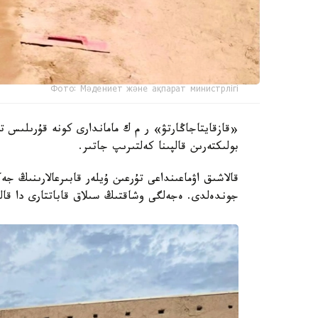
Фото: Мәдениет және ақпарат министрлігі
«قازقايتاجاڭارتۋ» ر م ك ماماندارى كونە قۇرىلىس ت
بولىكتەرىن قالپىنا كەلتىرىپ جاتىر.
قالاشىق اۋماعىنداعى تۇرعىن ۇيلەر قابىرعالارىنىڭ ج
جوندەلدى. ەجەلگى وشاقتىڭ سىلاق قاباتتارى دا قالپ