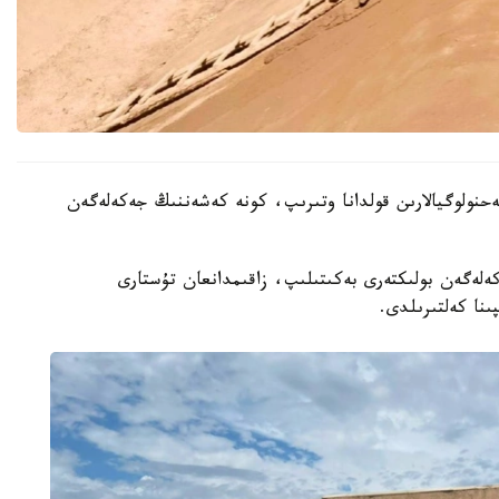
ەحنولوگيالارىن قولدانا وتىرىپ، كونە كەشەننىڭ جەكەلەگەن
ەكەلەگەن بولىكتەرى بەكىتىلىپ، زاقىمدانعان تۇستارى
ىنا كەلتىرىلدى.