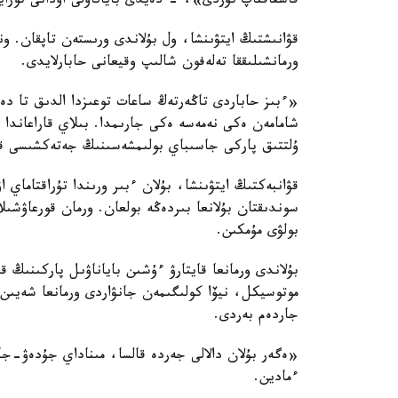
قاشقاقتاپ تۇردى»، - دەيدى باياناۋلى اۋدانى توراي
قۋانىشتىڭ ايتۋىنشا، ول بۇلاندى ورىستەن تاپقان. و
ورمانشىلىققا تەلەفون شالىپ وقيعانى حابارلايدى.
«ءبىز حاباردى تاڭەرتەڭ ساعات توعىزدا الدىق تا دەر
شامامەن ەكى نەمەسە ەكى جارىمدا. بىلاي قاراعاند
ۇلتتىق پاركى جاسىباي بولىمشەسىنىڭ جەتەكشىسى قۋ
قۋانبەكتىڭ ايتۋىنشا، بۇلان ءبىر ورىندا تۇراقتاماي 
سوندىقتان بۇلانعا بىردەڭە بولعان. ورمان قورعاۋشىل
بولۋى مۇمكىن.
بۇلاندى ورمانعا قايتارۋ ءۇشىن باياناۋىل پاركىنىڭ ق
موتوسيكل، نيۆا كولىگىمەن جانۋاردى ورمانعا شەيىن 
جاردەم بەردى.
«ەگەر بۇلان دالالى جەردە قالسا، مىناداي جۇدەۋ-ج
ءمادين.