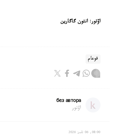
اۆتور: انتون گاگارين
قوعام
без автора
اۆتور
08:00, 06 تامىز 2026