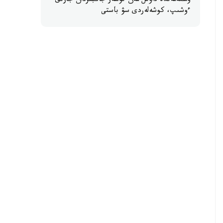
وسكەمەندە داۋىل مەن نوسەر جاڭبىردان جارىق
ءوشىپ، كوشەلەردى سۋ باستى