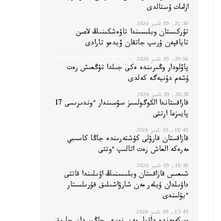
ازامات ۇستالدى
21:30, 05 تامىز 2026
تۇركىستان وبلىسىندا تاۋەشكىنىڭ لاعىن
تاياقپەن ۇرىپ جاتقان ۆيدەو تارادى
20:56, 05 تامىز 2026
پاۆلودار وڭىرىندە ەكى جىلدا تۇڭعىش رەت
ۇشەم دۇنيەگە كەلدى
20:28, 05 تامىز 2026
قازاقستاندا الكوگولسىز سۋسىندار ءوندىرىسى 17
پايىزعا ارتتى
18:45, 05 تامىز 2026
قازاقستان قارۋلى كۇشتەرىندە جاڭا كاسىبي
مەرەكە العاش رەت اتالىپ ءوتتى
18:30, 05 تامىز 2026
شىعىس قازاقستان وبلىسىنىڭ اۋىلىندا قاتتى
داۋىلدان ۇيلەر مەن شارۋاشىلىق قۇرىلىستار
ءبۇلىندى
17:45, 05 تامىز 2026