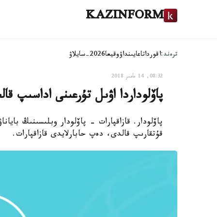
KAZINFORM
ترەند:
اقوردا
تاعايىنداۋ
وقيعا
2026-سايلاۋ
08:32, 14 مامىر 2018
پاۆلوداردا اۋىل تۇرعىنى اداسىپ قال
پاۆلودار. قازاقپارات - پاۆلودار وبلىسىنىڭ بايان
قۇتقارىپ قالدى، دەپ حابارلايدى قازاقپارات.