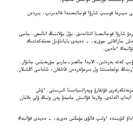
عىر اۋىلىنىڭ تۇرعىنى قۋانىش جاميەۆ.
نى سيىرعا قوسىپ شارۋا قوجالىعىندا قالدىرىپ، بىردەن
ەۋ شارۋا قوجالىعىنا اتتاندىق. بۇل بۇلاننىڭ انالىعى. جاسى
ا ەش جاراقاتى جوق»، - دەيدى باياناۋىل مەملەكەتتىك
انبەك ءمادين.
اۋىپ كەتە بەرەتىن، الايدا جالعىز-جارىم جۇرمەيتىن جانۋار.
ارىنىڭ بولجامىنشا ول بىرەۋلەردەن قاشقان، شاماسى اڭشىلار
ىزمەتكەرلەرى قۇتقارۋ وپەراتسياسىنا كىرىستى. ءۇش
ايداپ اكەلدى. ولارعا قۋانىش جاميەۆ پەن ونىڭ ۇلى ەلامان
اداۋ كۇيىندە ءولىپ قالۋى مۇمكىن ەدى»، - دەيدى قۋانبەك