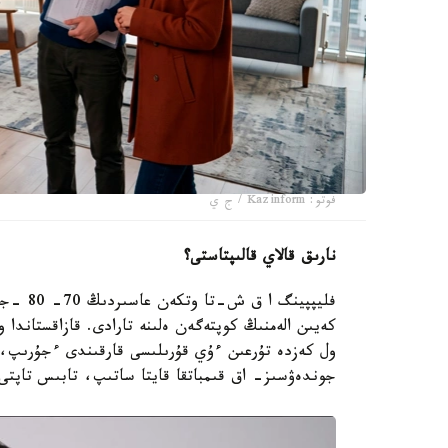
فوتو: Kazinform / ج ي
نارىق قالاي قالىپتاستى؟
فليپپين
ول كەزدە تۇرعىن ءۇي قۇرىلىسى قارقىندى ءجۇرىپ، س
جوندەۋسىز- اق قىمباتقا قايتا ساتىپ، تابىس تاپتى