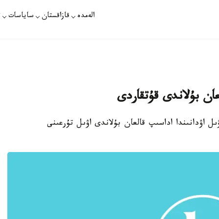
الەمدە
قازاقستان
ساياسات
ت
عان بۇلاندى قۇتقاردى
اۋىل اۋدانىندا اداسىپ قالعان بۇلاندى اۋىل تۇرعىنى