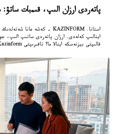
پاتەردى ارزان الىپ، قىمبات ساتۋ: 
استانا. KAZINFORM - كەشە عانا
اينالىپ كەلەدى. ارزان پاتەردى ساتىپ الىپ، جوند
قالىپتى بيزنەسكە اينالا ما؟ تاقىرىپتى Kazinform ءتىلشىسى تارقاتا تالدايدى.