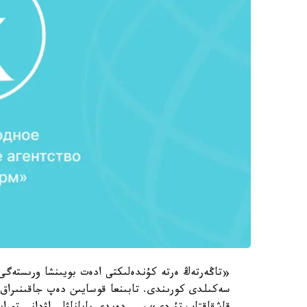
«تاڭەرتەڭ ەرتە كۇندەلىكتى ادەت بويىنشا ورىستەگى 
سەكىلدى كورىندى. تابىنعا قوسايىن دەپ جاقىنىراق