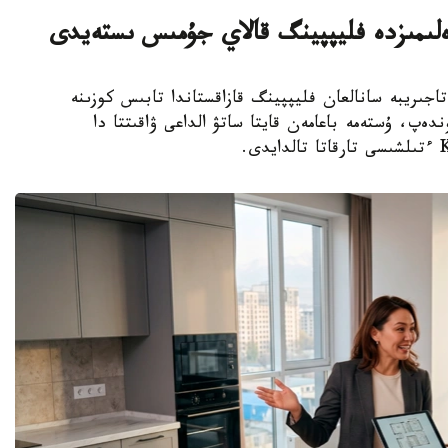
ەلىمىزدە فليپپينگ قالاي جۇمىس ىستەيدى
 شەتەلدىك تاجىريبە سانالعان فليپپينگ قازاقستاندا تابىس كوزىنە
ەپ، ۇستەمە باعامەن قايتا ساتۋ الداعى ۋاقىتتا دا