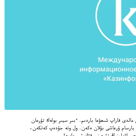
مالدى قاراپ شىعۋعا باردىم. ءبىر سيىر بولەك تۇرعان
 بارسام ۇرعاشى بۇلان ەكەن. ول وتە جۇدەپ كەتكەن،