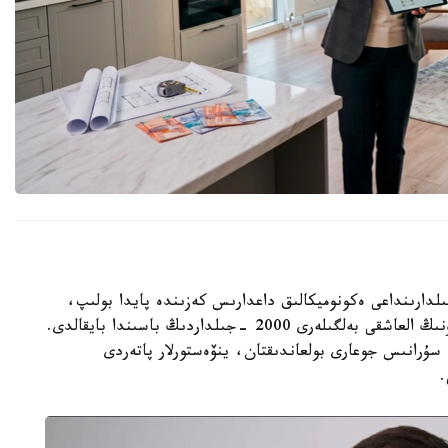
گ ا ق ش-تا وتكەن عاسىردىڭ 70- 80 -جىلدارىنداعى ەكونوميكالىق داعدارىس كەزىندە پايدا بولىپ،
كەيىن الەمنىڭ كوپتەگەن ەلىنە تارادى. قازاقستاندا ونىڭ العاشقى بەلگىلەرى 2000 -جىلداردىڭ باسىندا بايقالدى.
ۇرانىس جوعارى بولعاندىقتان، ينۆەستورلار پاتەردى
.