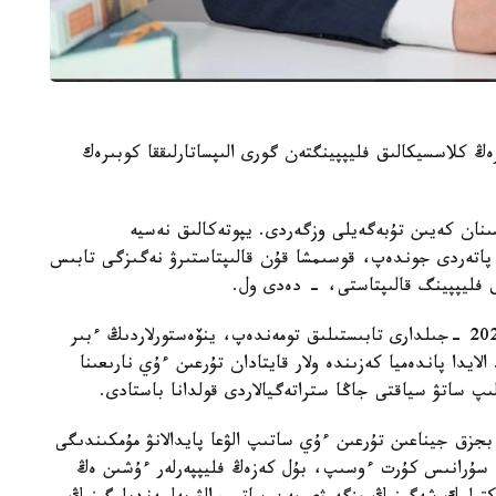
ڭ كلاسسيكالىق فليپپينگتەن گورى الىپساتارلىققا كوبىرەك
قارجى داعدارىسىنان كەيىن تۇبەگەيلى وزگەردى. يپوتەكالىق نەسيە
اتەردى جوندەپ، قوسىمشا قۇن قالىپتاستىرۋ نەگىزگى تابىس
ق فليپپينگ قالىپتاستى، - دەدى ول.
كەيىن نارىق جاڭا جاعدايعا بەيىمدەلدى. 2015- 2020 -جىلدارى تابىستىلىق تومەندەپ، ينۆەستورلاردىڭ ءبىر
ايدا پاندەميا كەزىندە ولار قايتادان تۇرعىن ءۇي نارىعىنا
ىپ ساتۋ سياقتى جاڭا ستراتەگيالاردى قولدانا باستادى.
ىلدارى بايقالدى. بجزق جيناعىن تۇرعىن ءۇي ساتىپ الۋعا پايدالانۋ مۇمكىندىگى
ە سۇرانىس كۇرت ءوسىپ، بۇل كەزەڭ فليپپەرلەر ءۇشىن ەڭ