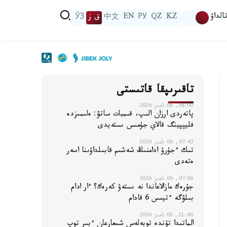
الداۋ
KZ
QZ
РУ
EN
中文
ق ز
ЎЗ
تاقىرىپقا قاتىستى
08:00, 06 تامىز 2026
پاتەردى ارزان الىپ، قىمبات ساتۋ: ەلىمىزدە
فليپپينگ قالاي جۇمىس ىستەيدى
07:42, 06 تامىز 2026
تىك ءجۇرۋ ادامنىڭ شەشىم قابىلداۋىنا اسەر
ەتەدى
07:06, 06 تامىز 2026
جۇرەك مازالاعاندا نە ىستەۋ كەرەك؟ ءار ادام
بىلۋگە ءتيىس 6 قادام
21:46, 05 تامىز 2026
الماتىدا تۇندە توبەلەس شىعارعان ءبىر توپ