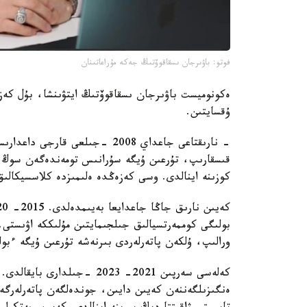
فوتو: باۋىرجان ىسقاقوۆتىڭ جەكە مۇراعاتىنان
ەكونوميست باۋىرجان ىسقاقوۆتىڭ ايتۋىنشا، بۇل كەزە
ۇقسايتىن.
- نارىقتاعى جاعداي 2008 -جىلعى 
قىسقارىپ، تۇرعىن ۇيگە سۇرانىس تومەندەگەن سوڭ پ
كوزىنە اينالدى. وسى كەزەڭدە ەلىمىزدە كلاسسيكالى
بولىگى كوممەرتسيالىق جىلجىمايتىن مۇلىككە اۋىستى. ال
ورالىپ، ۇلكەن پاتەرلەردى بىرنەشە تۇرعىن ۇيگە ءبول
كەلەسى سەرپىن 2021- 2023 -ج
ەنگىزىلگەننەن كەيىن دايىن، جوندەلگەن پاتەرلەرگ